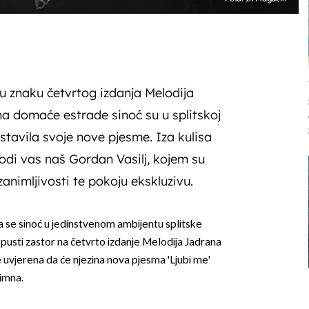
u znaku četvrtog izdanja Melodija
a domaće estrade sinoć su u splitskoj
stavila svoje nove pjesme. Iza kulisa
di vas naš Gordan Vasilj, kojem su
zanimljivosti te pokoju ekskluzivu.
 se sinoć u jedinstvenom ambijentu splitske
spusti zastor na četvrto izdanje Melodija Jadrana
je uvjerena da će njezina nova pjesma 'Ljubi me'
himna.