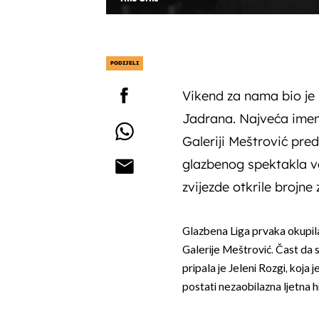
PODIJELI
Vikend za nama bio je 
Jadrana. Najveća imen
Galeriji Meštrović pred
glazbenog spektakla vo
zvijezde otkrile brojne 
Glazbena Liga prvaka okupila
Galerije Meštrović. Čast da 
pripala je Jeleni Rozgi, koja 
postati nezaobilazna ljetna 