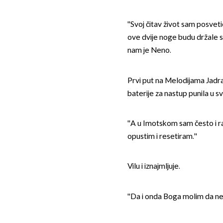
''Svoj čitav život sam posveti
ove dvije noge budu držale sa
nam je Neno.
Prvi put na Melodijama Jadr
baterije za nastup punila u sv
''A u Imotskom sam često i r
opustim i resetiram.''
Vilu i iznajmljuje.
''Da i onda Boga molim da ne 