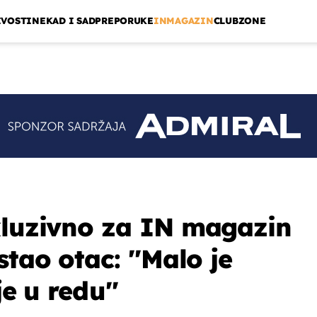
IVOSTI
NEKAD I SAD
PREPORUKE
INMAGAZIN
CLUBZONE
kluzivno za IN magazin
stao otac: ''Malo je
je u redu''