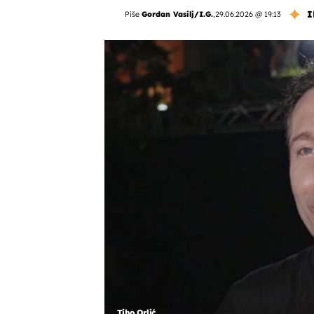
I
Piše
Gordan Vasilj/I.G.
,
29.06.2026 @ 19:13
Tiho Orlić