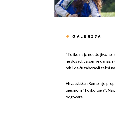
GALERIJA
''Toliko mi je neodoljiva, ne 
ne dosadi. Ja sam je danas, s
misli da ću zaboravit tekst na
Hrvatski San Remo nije propu
pjesmom ''Toliko toga''. Na pi
odgovara.