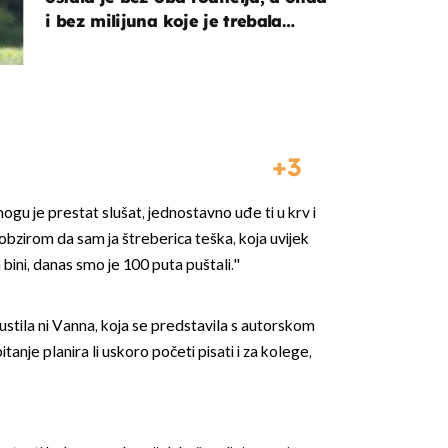
i bez milijuna koje je trebala
naslijediti
3
mogu je prestat slušat, jednostavno uđe ti u krv i
 obzirom da sam ja štreberica teška, koja uvijek
 bini, danas smo je 100 puta puštali.''
stila ni Vanna, koja se predstavila s autorskom
tanje planira li uskoro početi pisati i za kolege,