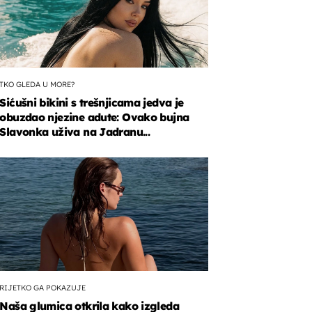
TKO GLEDA U MORE?
Sićušni bikini s trešnjicama jedva je
obuzdao njezine adute: Ovako bujna
Slavonka uživa na Jadranu...
RIJETKO GA POKAZUJE
Naša glumica otkrila kako izgleda