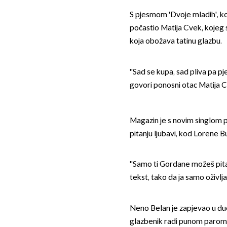
S pjesmom 'Dvoje mladih', ko
počastio Matija Cvek, kojeg s
koja obožava tatinu glazbu.
''Sad se kupa, sad pliva pa pje
govori ponosni otac Matija 
Magazin je s novim singlom 
pitanju ljubavi, kod Lorene Bu
''Samo ti Gordane možeš pita
tekst, tako da ja samo oživlja
Neno Belan je zapjevao u du
glazbenik radi punom parom, 