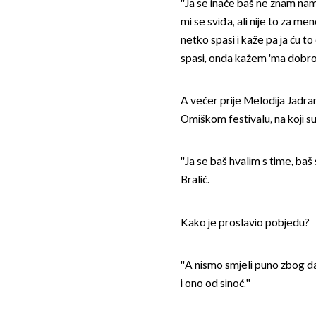
''Ja se inače baš ne znam na
mi se sviđa, ali nije to za me
netko spasi i kaže pa ja ću 
spasi, onda kažem 'ma dobro 
A večer prije Melodija Jadrana
Omiškom festivalu, na koji su
''Ja se baš hvalim s time, ba
Bralić.
Kako je proslavio pobjedu?
''A nismo smjeli puno zbog d
i ono od sinoć.''