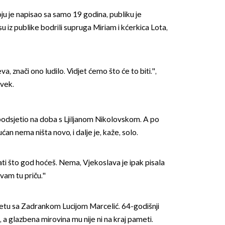
ju je napisao sa samo 19 godina, publiku je
u iz publike bodrili supruga Miriam i kćerkica Lota,
va, znači ono ludilo. Vidjet ćemo što će to biti.'',
Cvek.
podsjetio na doba s Ljiljanom Nikolovskom. A po
ćan nema ništa novo, i dalje je, kaže, solo.
ti što god hoćeš. Nema, Vjekoslava je ipak pisala
vam tu priču.''
etu sa Zadrankom Lucijom Marcelić. 64-godišnji
a glazbena mirovina mu nije ni na kraj pameti.