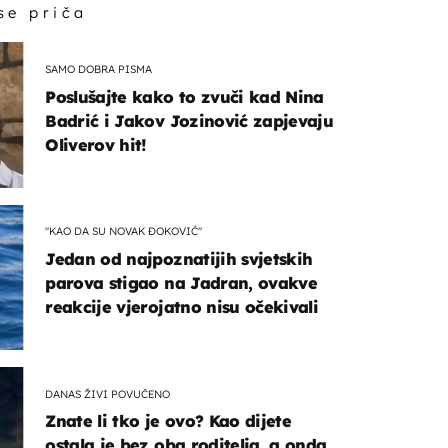
 se priča
SAMO DOBRA PISMA
Poslušajte kako to zvuči kad Nina
Badrić i Jakov Jozinović zapjevaju
Oliverov hit!
"KAO DA SU NOVAK ĐOKOVIĆ"
Jedan od najpoznatijih svjetskih
parova stigao na Jadran, ovakve
reakcije vjerojatno nisu očekivali
DANAS ŽIVI POVUČENO
Znate li tko je ovo? Kao dijete
ostala je bez oba roditelja, a onda