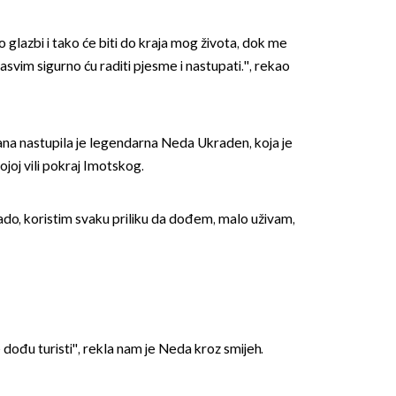
o glazbi i tako će biti do kraja mog života, dok me
svim sigurno ću raditi pjesme i nastupati.'', rekao
ana nastupila je legendarna Neda Ukraden, koja je
ojoj vili pokraj Imotskog.
ado, koristim svaku priliku da dođem, malo uživam,
dođu turisti'', rekla nam je Neda kroz smijeh.