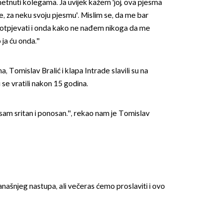
metnuti kolegama. Ja uvijek kažem 'joj, ova pjesma
ne, za neku svoju pjesmu'. Mislim se, da me bar
to otpjevati i onda kako ne nađem nikoga da me
ja ću onda.''
, Tomislav Bralić i klapa Intrade slavili su na
 se vratili nakon 15 godina.
OMOGUĆI OBAVIJESTI
š sam sritan i ponosan.'', rekao nam je Tomislav
anašnjeg nastupa, ali večeras ćemo proslaviti i ovo