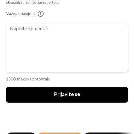
obogatiti zajednicu našeg portala.
Važna obavijest
!
1500 znakova preostalo
Prijavite se