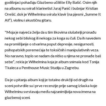
godišnjaci pohađaju Glazbeno učilište Elly Bašić. Osim njih
na albumu su svirali klarinetist Juraj Panić i bubnjar Kristian
Orešić, dok je Wilhelmina svirala klavir (na pjesmi „Summe It
All“), violinu i akustičnu gitaru.
"Moja je najveća želja da u tim likovima slušatelji pronađu
nekog sebi bliskog ili nekoga za koga su čuli. Da ih navedem
na promišljanje o stvarima poput depresije, nesigurnosti,
psihopatskih poremećaja te toksičnih i manipulativnih veza.
No naravno, toplo se nadam da nitko u njima ne pronađe baš
sebe“, rekla je Wilhelmina koja je album snimala kod Tonija
Tkaleca u Penthouse Music Studiju u Zagrebu.
Da je u pitanju album koji je totalno drukčiji od drugih na
sceni potvrdile su i prve recenzije prije samog izlaska koje
Wilhelminu svrstavaju među najzanimljivija nova imena na
glazbenoj sceni.