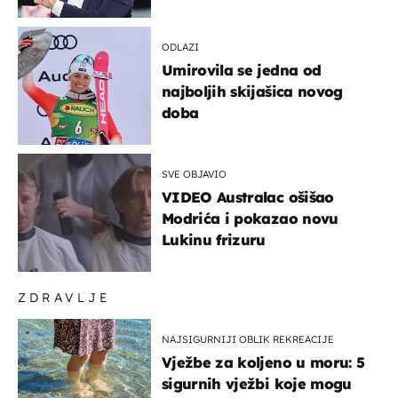
svijeta
ODLAZI
Umirovila se jedna od
najboljih skijašica novog
doba
SVE OBJAVIO
VIDEO Australac ošišao
Modrića i pokazao novu
Lukinu frizuru
ZDRAVLJE
NAJSIGURNIJI OBLIK REKREACIJE
Vježbe za koljeno u moru: 5
sigurnih vježbi koje mogu