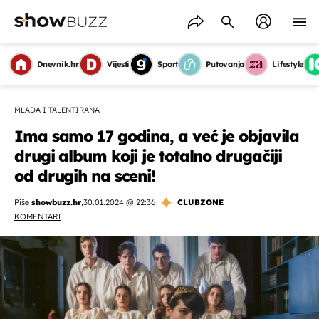
Dnevnik.hr
Vijesti
Sport
Putovanja
Lifestyle
MLADA I TALENTIRANA
Ima samo 17 godina, a već je objavila
drugi album koji je totalno drugačiji
od drugih na sceni!
Piše
showbuzz.hr
,
30.01.2024 @ 22:36
CLUBZONE
KOMENTARI
OMOGUĆI OBAVIJESTI