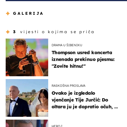
GALERIJA
3
vijesti o kojima se priča
DRAMA U ŠIBENIKU
Thompson usred koncerta
iznenada prekinuo pjesmu:
"Zovite hitnu!"
RASKOŠNA PROSLAVA
Ovako je izgledalo
vjenčanje Tije Jurčić: Do
oltara ju je dopratio očuh, a
slavilo se uz Olivera i Rozgu
HEROJ