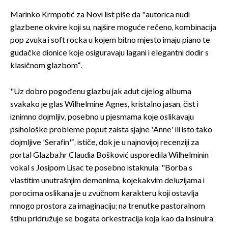
Marinko Krmpotić za Novi list piše da "autorica nudi
glazbene okvire koji su, najšire moguće rečeno, kombinacija
pop zvuka i soft rocka u kojem bitno mjesto imaju piano te
gudačke dionice koje osiguravaju lagani i elegantni dodir s
klasičnom glazbom“.
"Uz dobro pogođenu glazbu jak adut cijelog albuma
svakako je glas Wilhelmine Agnes, kristalno jasan, čist i
iznimno dojmljiv, posebno u pjesmama koje oslikavaju
psihološke probleme poput zaista sjajne 'Anne' ili isto tako
dojmljive 'Serafin'“, ističe, dok je u najnovijoj recenziji za
portal Glazba.hr Claudia Bošković usporedila Wilhelminin
vokal s Josipom Lisac te posebno istaknula: "Borba s
vlastitim unutrašnjim demonima, kojekakvim deluzijama i
porocima oslikana je u zvučnom karakteru koji ostavlja
mnogo prostora za imaginaciju; na trenutke pastoralnom
štihu pridružuje se bogata orkestracija koja kao da insinuira