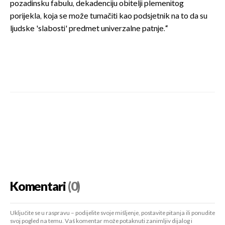
pozadinsku fabulu, dekadenciju obitelji plemenitog
porijekla, koja se može tumačiti kao podsjetnik na to da su
ljudske 'slabosti' predmet univerzalne patnje.“
Komentari
(0)
Uključite se u raspravu – podijelite svoje mišljenje, postavite pitanja ili ponudite
svoj pogled na temu. Vaš komentar može potaknuti zanimljiv dijalog i