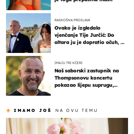
RASKOŠNA PROSLAVA
Ovako je izgledalo
vjenčanje Tije Jurčić: Do
oltara ju je dopratio očuh, a
slavilo se uz Olivera i Rozgu
IMAJU TRI KĆERI
Naš saborski zastupnik na
Thompsonovu koncertu
pokazao lijepu suprugu,
koja godinama izbjegava
javnost
IMAMO JOŠ
NA OVU TEMU
moda & ljepota