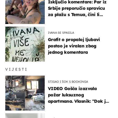
Isključio komentare: Par iz
Srbije preporučio spravicu
za plažu s Temua, čini li
vam se ovo sigurnim?
IVANA SE SPASILA
Grafit o propaloj ljubavi
postao je viralan zbog
jednog komentara
VIJESTI
STIGAO I ŠOK S BOOKINGA
VIDEO Gošća izazvala
požar luksuznog
apartmana. Vlasnik: "Dok je
gorjelo, smijali su se, pili i
pokazivali mi srednji prst"