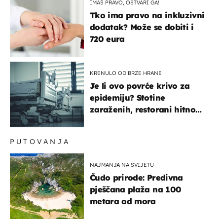
IMAŠ PRAVO, OSTVARI GA!
Tko ima pravo na inkluzivni
dodatak? Može se dobiti i
720 eura
KRENULO OD BRZE HRANE
Je li ovo povrće krivo za
epidemiju? Stotine
zaraženih, restorani hitno
povukli proizvod
PUTOVANJA
NAJMANJA NA SVIJETU
Čudo prirode: Predivna
pješčana plaža na 100
metara od mora