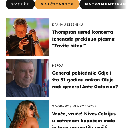
SVJEŽE
NAJČITANIJE
NAJKOMENTIRAN
DRAMA U ŠIBENIKU
Thompson usred koncerta
iznenada prekinuo pjesmu:
"Zovite hitnu!"
HEROJ
General pobjednik: Gdje i
što 31 godinu nakon Oluje
radi general Ante Gotovina?
S MORA POSLALA POZDRAVE
Vruće, vruće! Nives Celzijus
u vatrenom kupaćem malo
je toga prepustila mašti