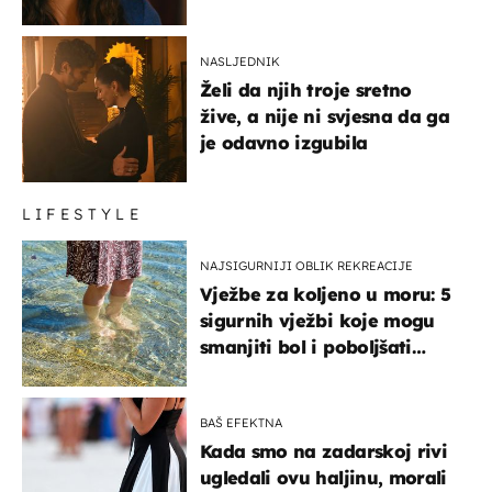
NASLJEDNIK
Želi da njih troje sretno
žive, a nije ni svjesna da ga
je odavno izgubila
LIFESTYLE
NAJSIGURNIJI OBLIK REKREACIJE
Vježbe za koljeno u moru: 5
sigurnih vježbi koje mogu
smanjiti bol i poboljšati
pokretljivost
BAŠ EFEKTNA
Kada smo na zadarskoj rivi
ugledali ovu haljinu, morali