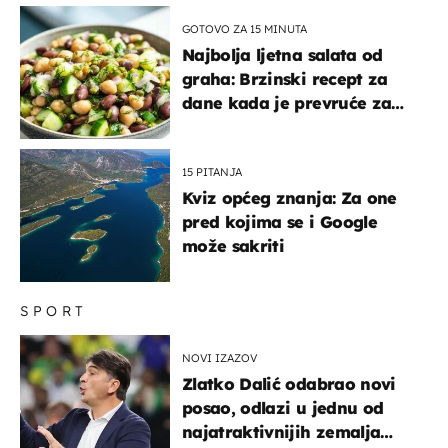
GOTOVO ZA 15 MINUTA
Najbolja ljetna salata od
graha: Brzinski recept za
dane kada je prevruće za
kuhanje
15 PITANJA
Kviz općeg znanja: Za one
pred kojima se i Google
može sakriti
SPORT
NOVI IZAZOV
Zlatko Dalić odabrao novi
posao, odlazi u jednu od
najatraktivnijih zemalja