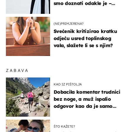
smo doznati odakle je –
košta samo 18 eura
(NE)PRIMJERENA?
Svećenik kritizirao kratku
odjeću usred toplinskog
vala, slažete li se s njim?
ZABAVA
KAO IZ PIŠTOLJA
Dobacila komentar trudnici
bez noge, a muž ispalio
odgovor kao da je samo
čekao…
ŠTO KAŽETE?