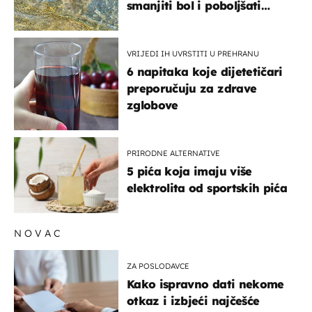
smanjiti bol i poboljšati
pokretljivost
VRIJEDI IH UVRSTITI U PREHRANU
6 napitaka koje dijetetičari
preporučuju za zdrave
zglobove
PRIRODNE ALTERNATIVE
5 pića koja imaju više
elektrolita od sportskih pića
NOVAC
ZA POSLODAVCE
Kako ispravno dati nekome
otkaz i izbjeći najčešće