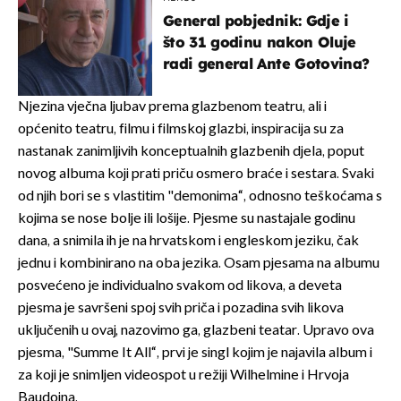
General pobjednik: Gdje i
što 31 godinu nakon Oluje
radi general Ante Gotovina?
Njezina vječna ljubav prema glazbenom teatru, ali i
općenito teatru, filmu i filmskoj glazbi, inspiracija su za
nastanak zanimljivih konceptualnih glazbenih djela, poput
novog albuma koji prati priču osmero braće i sestara. Svaki
od njih bori se s vlastitim "demonima“, odnosno teškoćama s
kojima se nose bolje ili lošije. Pjesme su nastajale godinu
dana, a snimila ih je na hrvatskom i engleskom jeziku, čak
jednu i kombinirano na oba jezika. Osam pjesama na albumu
posvećeno je individualno svakom od likova, a deveta
pjesma je savršeni spoj svih priča i pozadina svih likova
uključenih u ovaj, nazovimo ga, glazbeni teatar. Upravo ova
pjesma, "Summe It All“, prvi je singl kojim je najavila album i
za koji je snimljen videospot u režiji Wilhelmine i Hrvoja
Baudoina.