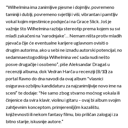
"Wilhelmina ima zanimljive pjesme i dojmljiv, povremeno
taminiji i dublji, povremeno svjetliji i viši, vibrantan i pamtljiv
vokal kojim mjestimice podsjeća i na Grace Slick. Još je
važnije što Wilhelmina razbija stereotip prema kojem su svi
mlađi zakačeni na ‘narodnjake’… Nemam ništa protiv mladih
pjevača čije će eventualne karijere uglavnom ovisiti o
drugim autorima, ako u sebi ne iznađu autorski potencijal, no
sedamnaestogodišnja Wilhelmina već sada nudi nešto
posve drugačije i osobeno”, piše Aleksandar Dragaš u
recenziji albuma, dok Vedran Harča u recenziji (8/10) za
portal Ravno do dna navodi da ovaj album "vlasnici
osigurava ozbiljnu kandidaturu za najzanimljivije novo ime na
sceni“ te dodaje: "Ne samo zbog stvarno moćnog vokala ili
činjenice da svira klavir, violinu i gitaru – ovaj bi album svojim
zahtjevnim konceptom, primjereni(ji)m kazalištu,
književnosti ili nekom fantasy filmu, bio priličan zalogaj i za
bitno starije, iskusnije autore.“