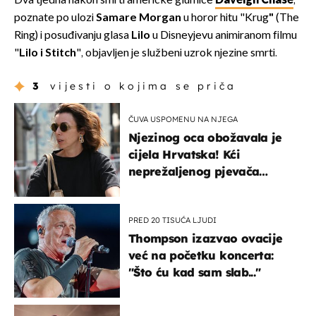
Dva tjedna nakon smrti američke glumice
Daveigh Chase
,
poznate po ulozi
Samare Morgan
u horor hitu "Krug
"
(The
Ring) i posuđivanju glasa
Lilo
u Disneyjevu animiranom filmu
"
Lilo i Stitch
", objavljen je službeni uzrok njezine smrti.
3
vijesti o kojima se priča
ČUVA USPOMENU NA NJEGA
Njezinog oca obožavala je
cijela Hrvatska! Kći
neprežaljenog pjevača
projurila špicom na dva
kotača
PRED 20 TISUĆA LJUDI
Thompson izazvao ovacije
već na početku koncerta:
"Što ću kad sam slab..."