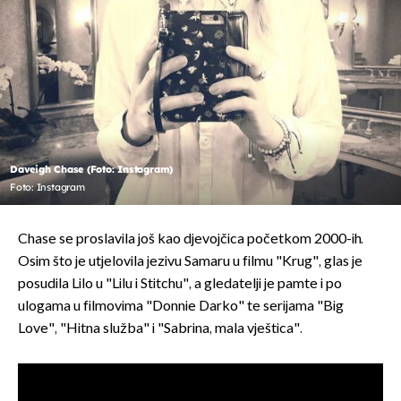
Daveigh Chase (Foto: Instagram)
Foto: Instagram
Chase se proslavila još kao djevojčica početkom 2000-ih.
Osim što je utjelovila jezivu Samaru u filmu "Krug", glas je
posudila Lilo u "Lilu i Stitchu", a gledatelji je pamte i po
ulogama u filmovima "Donnie Darko" te serijama "Big
Love", "Hitna služba" i "Sabrina, mala vještica".