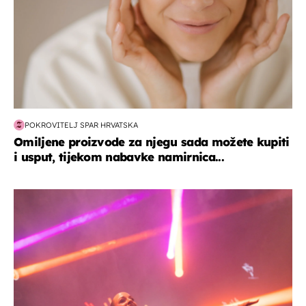
POKROVITELJ SPAR HRVATSKA
Omiljene proizvode za njegu sada možete kupiti
i usput, tijekom nabavke namirnica...
kultura & zabava