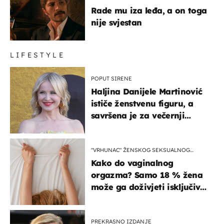
Rade mu iza leđa, a on toga
nije svjestan
LIFESTYLE
POPUT SIRENE
Haljina Danijele Martinović
ističe ženstvenu figuru, a
savršena je za večernji
izlazak na moru
"VRHUNAC" ŽENSKOG SEKSUALNOG
ISKUSTVA
Kako do vaginalnog
orgazma? Samo 18 % žena
može ga doživjeti isključivo
na ovaj način
PREKRASNO IZDANJE