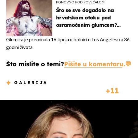
PONOVNO POD POVEĆALOM
Što se sve događalo na
hrvatskom otoku pod
osramoćenim glumcem?
Bizarni prizori i danas
izazivaju nevjericu
Glumica je preminula 16. lipnja u bolnici u Los Angelesu u 36.
godini života.
Što mislite o temi?
Pišite u komentaru.
GALERIJA
11