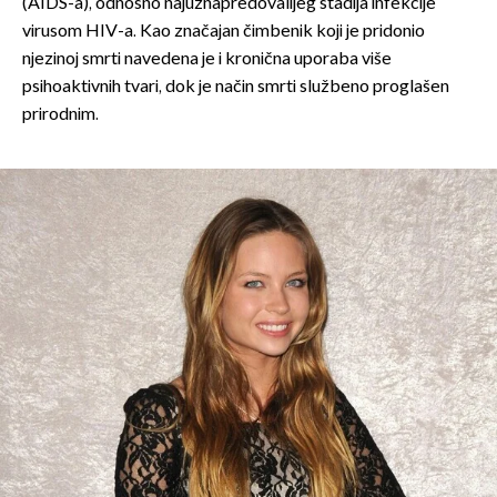
(AIDS-a), odnosno najuznapredovalijeg stadija infekcije
virusom HIV-a. Kao značajan čimbenik koji je pridonio
njezinoj smrti navedena je i kronična uporaba više
psihoaktivnih tvari, dok je način smrti službeno proglašen
prirodnim.