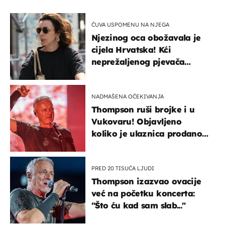
ČUVA USPOMENU NA NJEGA
Njezinog oca obožavala je
cijela Hrvatska! Kći
neprežaljenog pjevača
projurila špicom na dva
kotača
NADMAŠENA OČEKIVANJA
Thompson ruši brojke i u
Vukovaru! Objavljeno
koliko je ulaznica prodano
u kratkom vremenu
PRED 20 TISUĆA LJUDI
Thompson izazvao ovacije
već na početku koncerta:
"Što ću kad sam slab..."