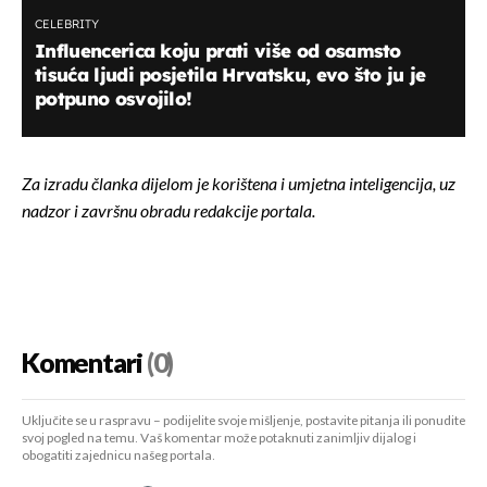
CELEBRITY
Influencerica koju prati više od osamsto
tisuća ljudi posjetila Hrvatsku, evo što ju je
potpuno osvojilo!
Za izradu članka dijelom je korištena i umjetna inteligencija, uz
nadzor i završnu obradu redakcije portala.
Komentari
(0)
Uključite se u raspravu – podijelite svoje mišljenje, postavite pitanja ili ponudite
svoj pogled na temu. Vaš komentar može potaknuti zanimljiv dijalog i
obogatiti zajednicu našeg portala.