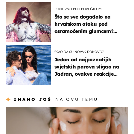
PONOVNO POD POVEĆALOM
Što se sve događalo na
hrvatskom otoku pod
osramoćenim glumcem?
Bizarni prizori i danas
izazivaju nevjericu
"KAO DA SU NOVAK ĐOKOVIĆ"
Jedan od najpoznatijih
svjetskih parova stigao na
Jadran, ovakve reakcije
vjerojatno nisu očekivali
IMAMO JOŠ
NA OVU TEMU
moda & ljepota