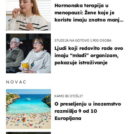
Hormonska terapija u
menopauzi: Žene koje je
koriste imaju znatno manji
rizik od ovoga
STUDIJA NA GOTOVO 1.900 OSOBA
Ljudi koji redovito rade ovo
imaju “mlađi” organizam,
pokazuje istraživanje
NOVAC
KAMO BI OTIŠLI?
O preseljenju u inozemstvo
razmišlja 9 od 10
Europljana