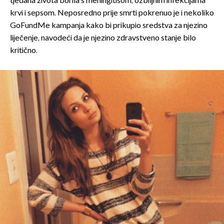
tjedana života borila s meningitisom, ozbiljnim infekcijama
krvi i sepsom. Neposredno prije smrti pokrenuo je i nekoliko
GoFundMe kampanja kako bi prikupio sredstva za njezino
liječenje, navodeći da je njezino zdravstveno stanje bilo
kritično.