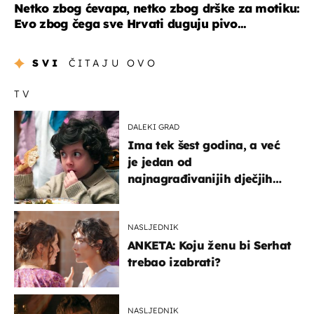
Netko zbog ćevapa, netko zbog drške za motiku:
Evo zbog čega sve Hrvati duguju pivo...
SVI
ČITAJU OVO
TV
DALEKI GRAD
Ima tek šest godina, a već
je jedan od
najnagrađivanijih dječjih
glumaca
NASLJEDNIK
ANKETA: Koju ženu bi Serhat
trebao izabrati?
NASLJEDNIK