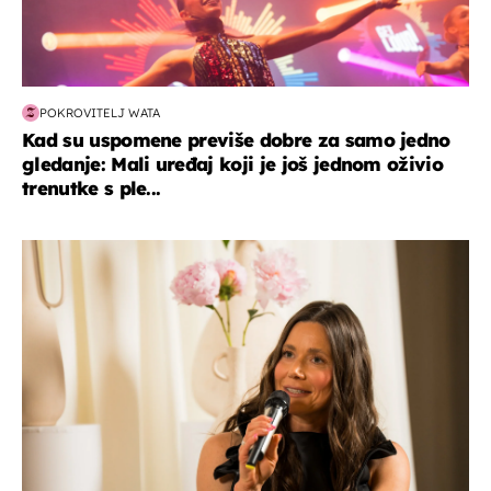
POKROVITELJ WATA
Kad su uspomene previše dobre za samo jedno
gledanje: Mali uređaj koji je još jednom oživio
trenutke s ple...
moda & ljepota