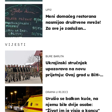
UPS!
Meni domaćeg restorana
nasmijao društvene mreže!
Za sve je zaslužan
urnebesan naziv jela
VIJESTI
BURE BARUTA
Ukrajinski stručnjak
upozorava na novu
prijetnju: Ovaj grad u BiH-u
bi mogao biti žarište
DRAMA U RIJECI
Urušio se balkon kuće, na
njemu bile dvije osobe:
"Život im je visio o koncu"