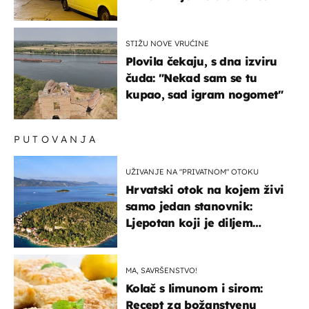
STIŽU NOVE VRUĆINE
Plovila čekaju, s dna izviru
čuda: "Nekad sam se tu
kupao, sad igram nogomet"
PUTOVANJA
UŽIVANJE NA "PRIVATNOM" OTOKU
Hrvatski otok na kojem živi
samo jedan stanovnik:
Ljepotan koji je diljem
svijeta poznat po svojem
"bijelom zlatu"
MA, SAVRŠENSTVO!
Kolač s limunom i sirom:
Recept za božanstvenu