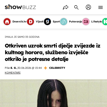
Dnevnik.hr
Vijesti
Sport
Putovanja
Lifestyle
IMALA JE SAMO 35 GODINA
Otkriven uzrok smrti dječje zvijezde iz
kultnog horora, službeno izvješće
otkrilo je potresne detalje
Piše
E. G.
,
30.06.2026 @ 15:44
CELEBRITY
KOMENTARI
OMOGUĆI OBAVIJESTI