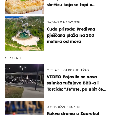
slasticu koja se topi u
ustima
NAJMANJA NA SVIJETU
Čudo prirode: Predivna
pješčana plaža na 100
metara od mora
SPORT
CIPELARILI GA DOK JE LEŽAO
VIDEO Pojavila se nova
snimka tučnjave BBB-a i
Torcide: "Je*ote, pa ubit će
ga!"
DRAMATIČAN PREOKRET
Kakva drama u Zagrebu!