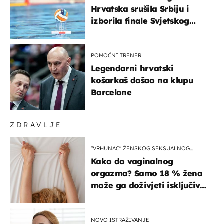
Hrvatska srušila Srbiju i
izborila finale Svjetskog
prvenstva
POMOĆNI TRENER
Legendarni hrvatski
košarkaš došao na klupu
Barcelone
ZDRAVLJE
"VRHUNAC" ŽENSKOG SEKSUALNOG
ISKUSTVA
Kako do vaginalnog
orgazma? Samo 18 % žena
može ga doživjeti isključivo
na ovaj način
NOVO ISTRAŽIVANJE