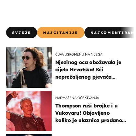
SVJEŽE
NAJČITANIJE
NAJKOMENTIRAN
ČUVA USPOMENU NA NJEGA
Njezinog oca obožavala je
cijela Hrvatska! Kći
neprežaljenog pjevača
projurila špicom na dva
kotača
NADMAŠENA OČEKIVANJA
Thompson ruši brojke i u
Vukovaru! Objavljeno
koliko je ulaznica prodano
u kratkom vremenu