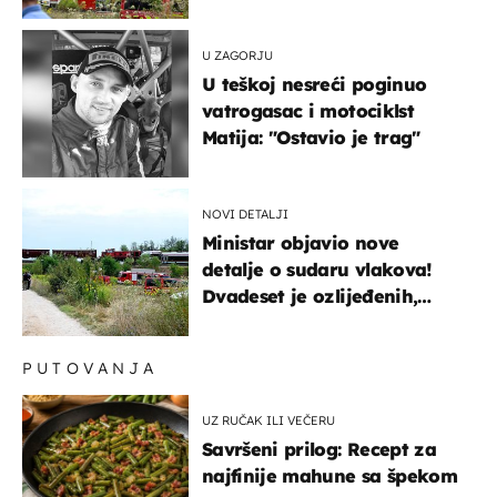
hitne službe na terenu
U ZAGORJU
U teškoj nesreći poginuo
vatrogasac i motociklst
Matija: "Ostavio je trag"
NOVI DETALJI
Ministar objavio nove
detalje o sudaru vlakova!
Dvadeset je ozlijeđenih,
mlađa žena na intenzivnoj
PUTOVANJA
UZ RUČAK ILI VEČERU
Savršeni prilog: Recept za
najfinije mahune sa špekom