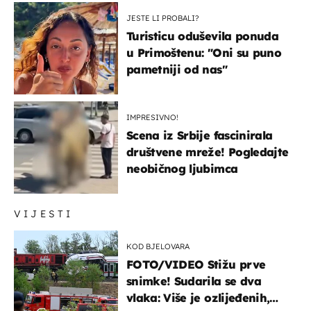
JESTE LI PROBALI?
Turisticu oduševila ponuda
u Primoštenu: "Oni su puno
pametniji od nas"
IMPRESIVNO!
Scena iz Srbije fascinirala
društvene mreže! Pogledajte
neobičnog ljubimca
VIJESTI
KOD BJELOVARA
FOTO/VIDEO Stižu prve
snimke! Sudarila se dva
vlaka: Više je ozlijeđenih,