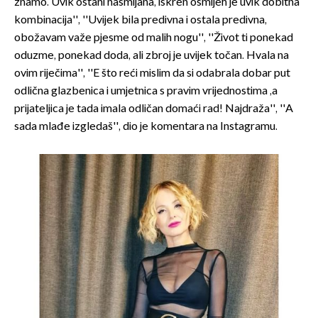
znamo. Uvik ostani nasmijana, iskren osmijeh je uvik dobitna
kombinacija'', ''Uvijek bila predivna i ostala predivna,
obožavam važe pjesme od malih nogu'', ''Život ti ponekad
oduzme, ponekad doda, ali zbroj je uvijek točan. Hvala na
ovim riječima'', ''E što reći mislim da si odabrala dobar put
odlična glazbenica i umjetnica s pravim vrijednostima ,a
prijateljica je tada imala odličan domaći rad! Najdraža'', ''A
sada mlađe izgledaš'', dio je komentara na Instagramu.