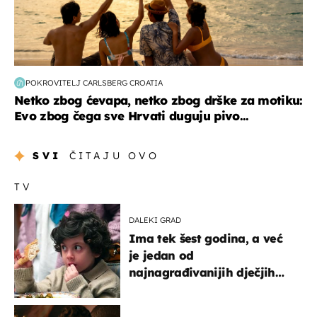
POKROVITELJ CARLSBERG CROATIA
Netko zbog ćevapa, netko zbog drške za motiku:
Evo zbog čega sve Hrvati duguju pivo...
SVI
ČITAJU OVO
TV
DALEKI GRAD
Ima tek šest godina, a već
je jedan od
najnagrađivanijih dječjih
glumaca