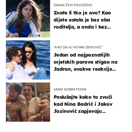
DANAS ŽIVI POVUČENO
Znate li tko je ovo? Kao
dijete ostala je bez oba
roditelja, a onda i bez
milijuna koje je trebala
naslijediti
"KAO DA SU NOVAK ĐOKOVIĆ"
Jedan od najpoznatijih
svjetskih parova stigao na
Jadran, ovakve reakcije
vjerojatno nisu očekivali
SAMO DOBRA PISMA
Poslušajte kako to zvuči
kad Nina Badrić i Jakov
Jozinović zapjevaju
Oliverov hit!