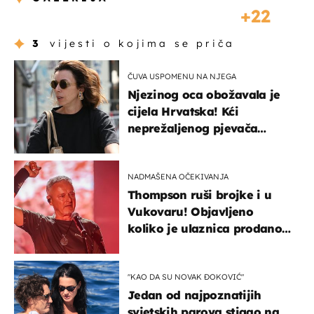
22
3
vijesti o kojima se priča
ČUVA USPOMENU NA NJEGA
Njezinog oca obožavala je
cijela Hrvatska! Kći
neprežaljenog pjevača
projurila špicom na dva
kotača
NADMAŠENA OČEKIVANJA
Thompson ruši brojke i u
Vukovaru! Objavljeno
koliko je ulaznica prodano
u kratkom vremenu
"KAO DA SU NOVAK ĐOKOVIĆ"
Jedan od najpoznatijih
svjetskih parova stigao na