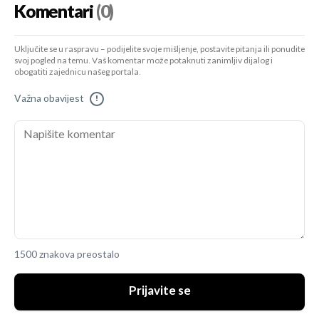
Komentari
(0)
Uključite se u raspravu – podijelite svoje mišljenje, postavite pitanja ili ponudite
svoj pogled na temu. Vaš komentar može potaknuti zanimljiv dijalog i
obogatiti zajednicu našeg portala.
Važna obavijest
!
1500 znakova preostalo
Prijavite se