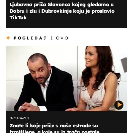
Ljubavna priča Slavonca kojeg gledamo u
Dobru i zlu i Dubrovkinje koju je proslavio
TikTok
POGLEDAJ
I OVO
INMAGAZIN
Znate li koje priče s naše estrade su
izmišljene, a koje su iz trača postale