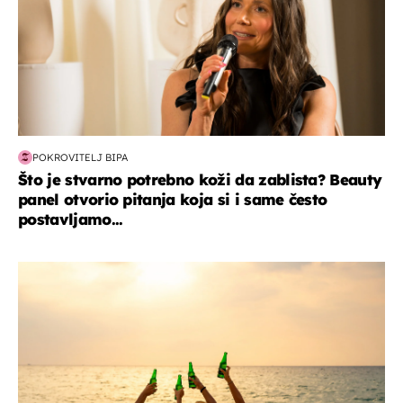
POKROVITELJ BIPA
Što je stvarno potrebno koži da zablista? Beauty
panel otvorio pitanja koja si i same često
postavljamo...
zanimljivosti