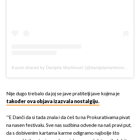
A post shared by Danijela Martinović (@danijelamartinovicofficial)
Nije dugo trebalo da joj se jave pratitelji jave kojima je
također ova objava izazvala nostalgiju.
''E Danči da si tada znala i da ćeš tu na Prokurativama pivat
na nasen festivalu. Sve nas sudbina odvede na naš pravi put,
da s dobivenim kartama karme odigramo najbolje što