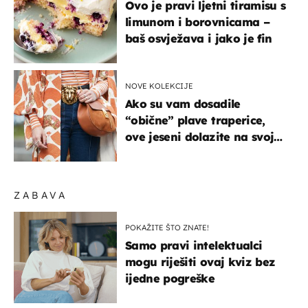
Ovo je pravi ljetni tiramisu s
limunom i borovnicama –
baš osvježava i jako je fin
NOVE KOLEKCIJE
Ako su vam dosadile
“obične” plave traperice,
ove jeseni dolazite na svoje
- izdvajamo 15 hit modela
ZABAVA
POKAŽITE ŠTO ZNATE!
Samo pravi intelektualci
mogu riješiti ovaj kviz bez
ijedne pogreške