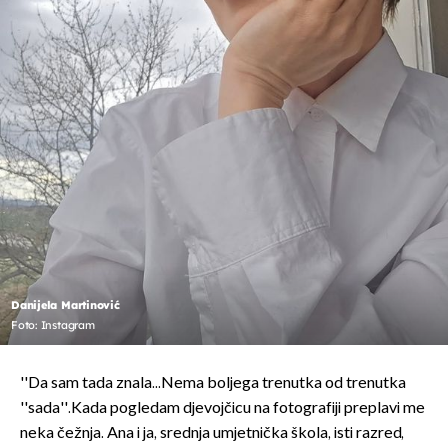
Danijela Martinović
Foto: Instagram
''Da sam tada znala...Nema boljega trenutka od trenutka
''sada''.Kada pogledam djevojčicu na fotografiji preplavi me
neka čežnja. Ana i ja, srednja umjetnička škola, isti razred,