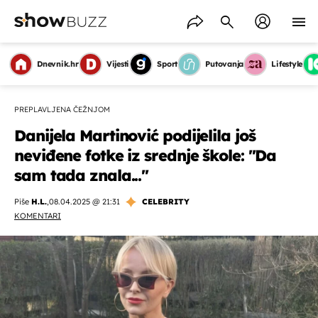
Dnevnik.hr
Vijesti
Sport
Putovanja
Lifestyle
PREPLAVLJENA ČEŽNJOM
Danijela Martinović podijelila još
neviđene fotke iz srednje škole: ''Da
sam tada znala...''
Piše
H.L.
,
08.04.2025 @ 21:31
CELEBRITY
KOMENTARI
OMOGUĆI OBAVIJESTI