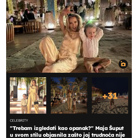
+
31
CELEBRITY
''Trebam izgledati kao opanak?'' Maja Šuput
u svom stilu objasnila zašto joj trudnoća nije