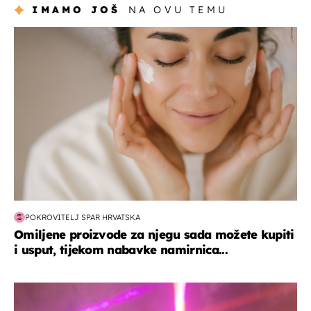
IMAMO JOŠ
NA OVU TEMU
moda & ljepota
POKROVITELJ SPAR HRVATSKA
Omiljene proizvode za njegu sada možete kupiti
i usput, tijekom nabavke namirnica...
kultura & zabava