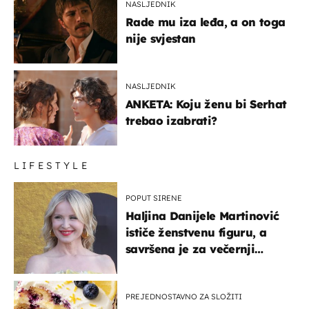
NASLJEDNIK
Rade mu iza leđa, a on toga
nije svjestan
NASLJEDNIK
ANKETA: Koju ženu bi Serhat
trebao izabrati?
LIFESTYLE
POPUT SIRENE
Haljina Danijele Martinović
ističe ženstvenu figuru, a
savršena je za večernji
izlazak na moru
PREJEDNOSTAVNO ZA SLOŽITI