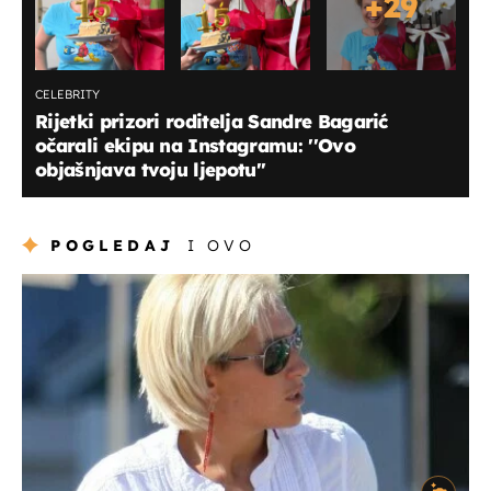
+
29
CELEBRITY
Rijetki prizori roditelja Sandre Bagarić
očarali ekipu na Instagramu: ''Ovo
objašnjava tvoju ljepotu''
POGLEDAJ
I OVO