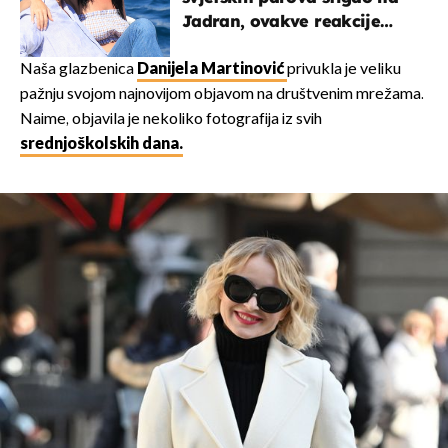
Jadran, ovakve reakcije
vjerojatno nisu očekivali
Naša glazbenica
Danijela Martinović
privukla je veliku
pažnju svojom najnovijom objavom na društvenim mrežama.
Naime, objavila je nekoliko fotografija iz svih
srednjoškolskih dana.