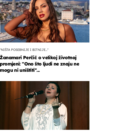
''NIŠTA POSEBNIJE I BITNIJE...''
Žanamari Perčić o velikoj životnoj
promjeni: "Ono što ljudi ne znaju ne
mogu ni uništiti''...