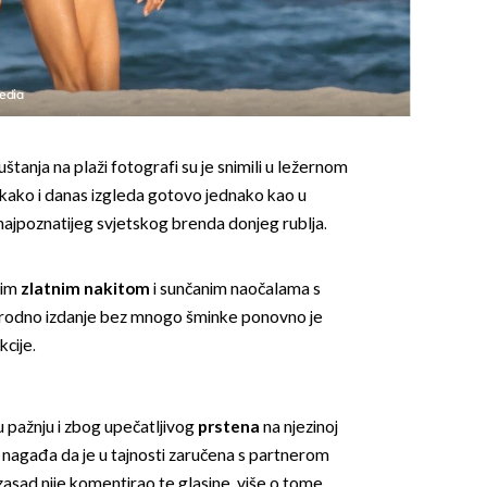
edia
tanja na plaži fotografi su je snimili u ležernom
li kako i danas izgleda gotovo jednako kao u
OMOGUĆI OBAVIJESTI
 najpoznatijeg svjetskog brenda donjeg rublja.
nim
zlatnim nakitom
i sunčanim naočalama s
prirodno izdanje bez mnogo šminke ponovno je
kcije.
u pažnju i zbog upečatljivog
prstena
na njezinoj
a nagađa da je u tajnosti zaručena s partnerom
 zasad nije komentirao te glasine, više o tome