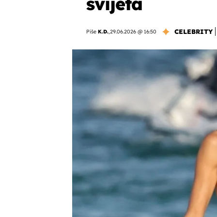
svijeta
CELEBRITY
Piše
K.D.
,
29.06.2026 @ 16:50