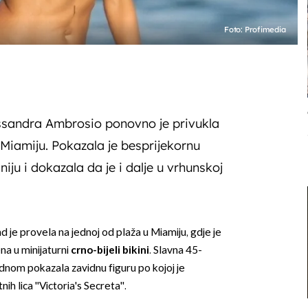
Foto: Profimedia
essandra Ambrosio ponovno je privukla
 Miamiju. Pokazala je besprijekornu
iju i dokazala da je i dalje u vrhunskoj
d je provela na jednoj od plaža u Miamiju, gdje je
na u minijaturni
crno-bijeli bikini
. Slavna 45-
dnom pokazala zavidnu figuru po kojoj je
h lica ''Victoria's Secreta''.