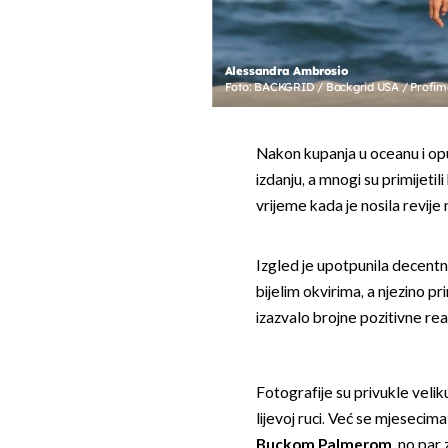
Alessandra Ambrosio
Foto: BACKGRID / Backgrid USA / Profim
Nakon kupanja u oceanu i opuš
izdanju, a mnogi su primijeti
vrijeme kada je nosila revije
Izgled je upotpunila decent
bijelim okvirima, a njezino 
izazvalo brojne pozitivne rea
Fotografije su privukle velik
lijevoj ruci. Već se mjesecim
Buckom Palmerom
, no par