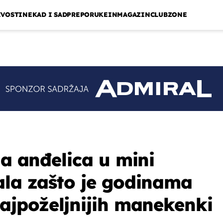
IVOSTI
NEKAD I SAD
PREPORUKE
INMAGAZIN
CLUBZONE
na anđelica u mini
ala zašto je godinama
najpoželjnijih manekenki