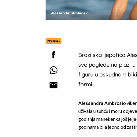
Alessandra Ambrosio
PODIJELI
Brazilska ljepotica Al
sve poglede na plaži u
figuru u oskudnom bikin
formi.
Alessandra Ambrosio
viken
uživala u suncu i moru odjeve
godišnja manekenka još je je
godinama bila jedno od zaštitni