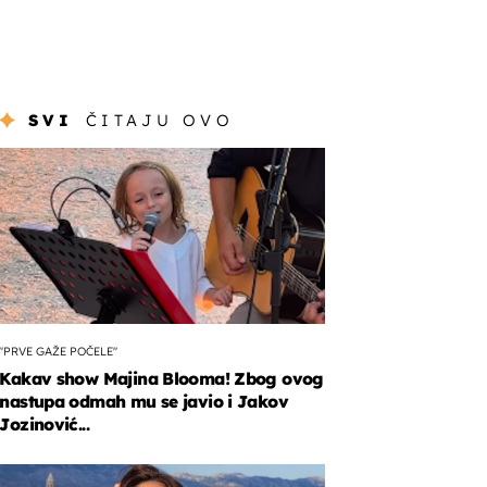
SVI
ČITAJU OVO
"PRVE GAŽE POČELE"
Kakav show Majina Blooma! Zbog ovog
nastupa odmah mu se javio i Jakov
Jozinović...