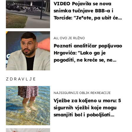
VIDEO Pojavila se nova
snimka tučnjave BBB-a i
Torcide: "Je*ote, pa ubit će
ga!"
AU, OVO JE RUŽNO
Poznati analitičar popljuvao
Hrgovića: "Lako ga je
pogoditi, ne kreće se, ne
koristi noge..."
ZDRAVLJE
NAJSIGURNIJI OBLIK REKREACIJE
Vježbe za koljeno u moru: 5
sigurnih vježbi koje mogu
smanjiti bol i poboljšati
pokretljivost