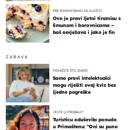
PREJEDNOSTAVNO ZA SLOŽITI
Ovo je pravi ljetni tiramisu s
limunom i borovnicama –
baš osvježava i jako je fin
ZABAVA
POKAŽITE ŠTO ZNATE!
Samo pravi intelektualci
mogu riješiti ovaj kviz bez
ijedne pogreške
JESTE LI PROBALI?
Turisticu oduševila ponuda
u Primoštenu: "Oni su puno