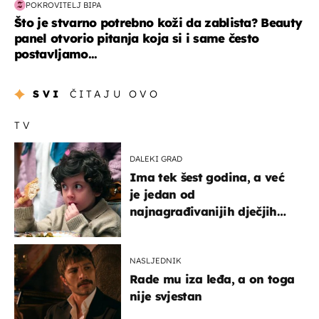
POKROVITELJ BIPA
Što je stvarno potrebno koži da zablista? Beauty
panel otvorio pitanja koja si i same često
postavljamo...
SVI
ČITAJU OVO
TV
DALEKI GRAD
Ima tek šest godina, a već
je jedan od
najnagrađivanijih dječjih
glumaca
NASLJEDNIK
Rade mu iza leđa, a on toga
nije svjestan