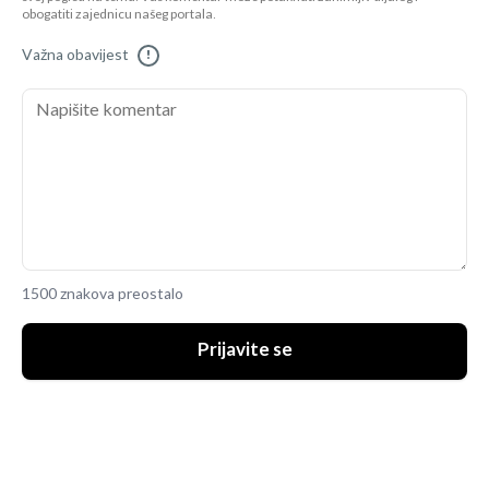
obogatiti zajednicu našeg portala.
Važna obavijest
!
1500 znakova preostalo
Prijavite se