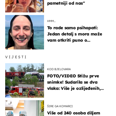
pametniji od nas"
HMM…
To rade samo psihopati:
Jedan detalj s mora može
vam otkriti puno o
prijateljima
VIJESTI
KOD BJELOVARA
FOTO/VIDEO Stižu prve
snimke! Sudarila se dva
vlaka: Više je ozlijeđenih,
hitne službe na terenu
ŠIRE GA KOMARCI
Više od 240 osoba diljem