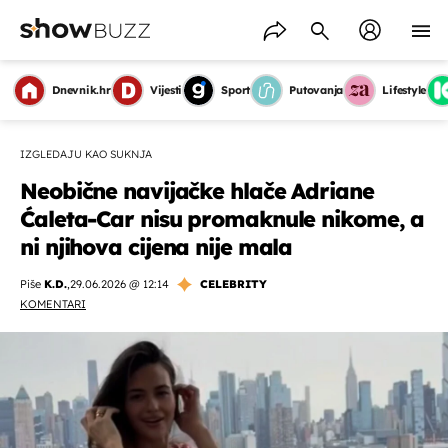
Dnevnik.hr
Vijesti
Sport
Putovanja
Lifestyle
IZGLEDAJU KAO SUKNJA
Neobične navijačke hlače Adriane
Ćaleta-Car nisu promaknule nikome, a
ni njihova cijena nije mala
Piše
K.D.
,
29.06.2026 @ 12:14
CELEBRITY
KOMENTARI
OMOGUĆI OBAVIJESTI