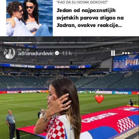
"KAO DA SU NOVAK ĐOKOVIĆ"
Jedan od najpoznatijih
svjetskih parova stigao na
Jadran, ovakve reakcije
vjerojatno nisu očekivali