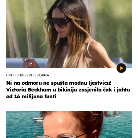
UVIJEK BESPRIJEKORNA
Ni na odmoru ne spušta modnu ljestvicu!
Victoria Beckham u bikiniju zasjenila čak i jahtu
od 16 milijuna funti