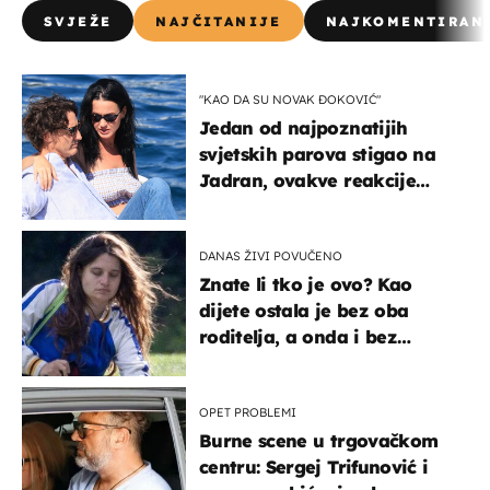
SVJEŽE
NAJČITANIJE
NAJKOMENTIRAN
"KAO DA SU NOVAK ĐOKOVIĆ"
Jedan od najpoznatijih
svjetskih parova stigao na
Jadran, ovakve reakcije
vjerojatno nisu očekivali
DANAS ŽIVI POVUČENO
Znate li tko je ovo? Kao
dijete ostala je bez oba
roditelja, a onda i bez
milijuna koje je trebala
naslijediti
OPET PROBLEMI
Burne scene u trgovačkom
centru: Sergej Trifunović i