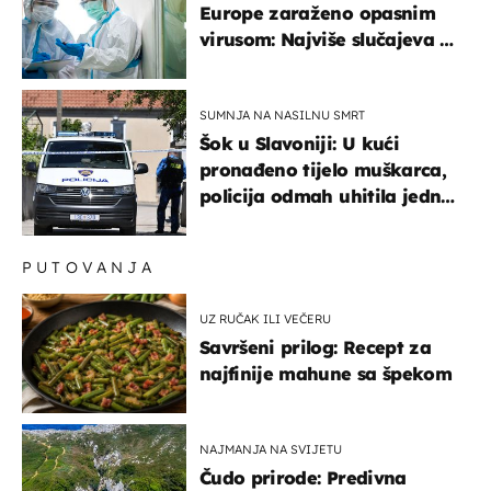
Europe zaraženo opasnim
virusom: Najviše slučajeva u
našem susjedstvu
SUMNJA NA NASILNU SMRT
Šok u Slavoniji: U kući
pronađeno tijelo muškarca,
policija odmah uhitila jednu
osobu
PUTOVANJA
UZ RUČAK ILI VEČERU
Savršeni prilog: Recept za
najfinije mahune sa špekom
NAJMANJA NA SVIJETU
Čudo prirode: Predivna