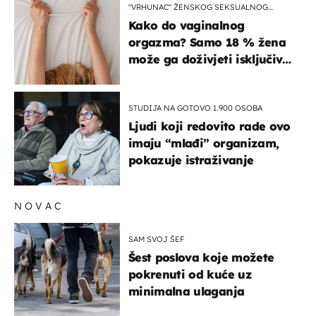
"VRHUNAC" ŽENSKOG SEKSUALNOG
ISKUSTVA
Kako do vaginalnog
orgazma? Samo 18 % žena
može ga doživjeti isključivo
na ovaj način
STUDIJA NA GOTOVO 1.900 OSOBA
Ljudi koji redovito rade ovo
imaju “mlađi” organizam,
pokazuje istraživanje
NOVAC
SAM SVOJ ŠEF
Šest poslova koje možete
pokrenuti od kuće uz
minimalna ulaganja