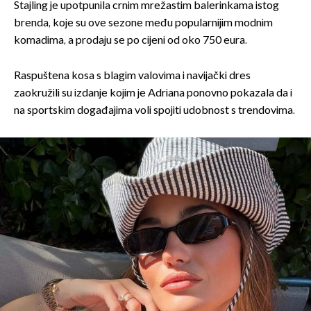
Stajling je upotpunila crnim mrežastim balerinkama istog
brenda, koje su ove sezone među popularnijim modnim
komadima, a prodaju se po cijeni od oko 750 eura.
Raspuštena kosa s blagim valovima i navijački dres
zaokružili su izdanje kojim je Adriana ponovno pokazala da i
na sportskim događajima voli spojiti udobnost s trendovima.