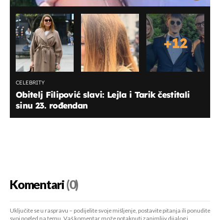
+
12
CELEBRITY
Obitelj Filipović slavi: Lejla i Tarik čestitali
sinu 23. rođendan
Komentari
(0)
Uključite se u raspravu – podijelite svoje mišljenje, postavite pitanja ili ponudite
svoj pogled na temu. Vaš komentar može potaknuti zanimljiv dijalog i