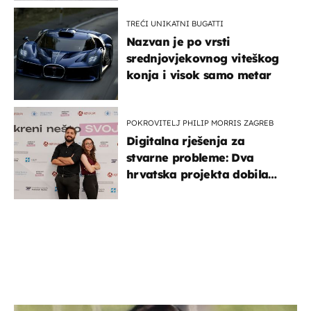
TREĆI UNIKATNI BUGATTI
Nazvan je po vrsti
srednjovjekovnog viteškog
konja i visok samo metar
POKROVITELJ PHILIP MORRIS ZAGREB
Digitalna rješenja za
stvarne probleme: Dva
hrvatska projekta dobila
potporu za razvoj