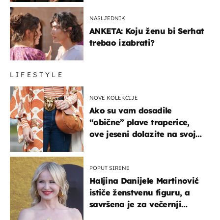
NASLJEDNIK
ANKETA: Koju ženu bi Serhat
trebao izabrati?
LIFESTYLE
NOVE KOLEKCIJE
Ako su vam dosadile
“obične” plave traperice,
ove jeseni dolazite na svoje
- izdvajamo 15 hit modela
POPUT SIRENE
Haljina Danijele Martinović
ističe ženstvenu figuru, a
savršena je za večernji
izlazak na moru