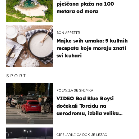
pješčana plaža na 100
metara od mora
BON APPETIT!
Majke svih umaka: 5 kultnih
recepata koje moraju znati
svi kuhari
SPORT
POJAVILA SE SNIMKA
VIDEO Bad Blue Boysi
dočekali Torcidu na
aerodromu, izbila velika
masovna tučnjava
CIPELARILI GA DOK JE LEŽAO