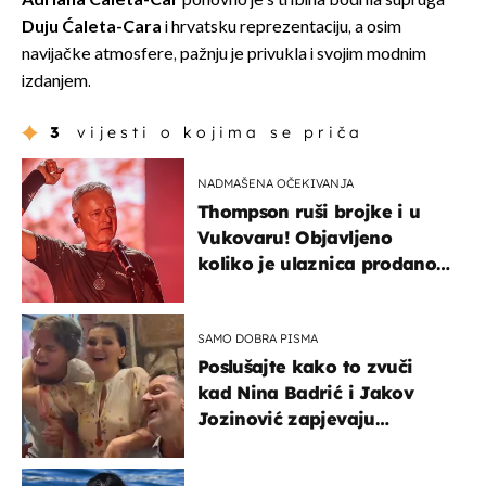
Adriana Ćaleta-Car
ponovno je s tribina bodrila supruga
Duju Ćaleta-Cara
i hrvatsku reprezentaciju, a osim
navijačke atmosfere, pažnju je privukla i svojim modnim
izdanjem.
3
vijesti o kojima se priča
NADMAŠENA OČEKIVANJA
Thompson ruši brojke i u
Vukovaru! Objavljeno
koliko je ulaznica prodano
u kratkom vremenu
SAMO DOBRA PISMA
Poslušajte kako to zvuči
kad Nina Badrić i Jakov
Jozinović zapjevaju
Oliverov hit!