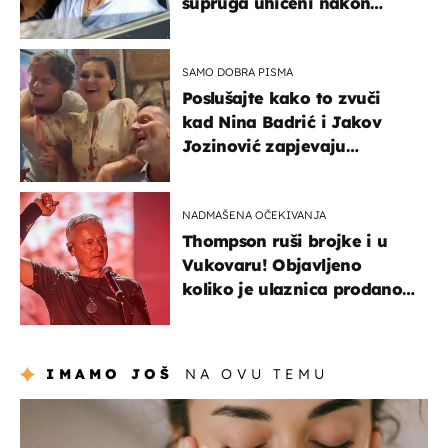
supruga uhićeni nakon
svađe!
SAMO DOBRA PISMA
Poslušajte kako to zvuči
kad Nina Badrić i Jakov
Jozinović zapjevaju
Oliverov hit!
NADMAŠENA OČEKIVANJA
Thompson ruši brojke i u
Vukovaru! Objavljeno
koliko je ulaznica prodano
u kratkom vremenu
IMAMO JOŠ
NA OVU TEMU
moda & ljepota