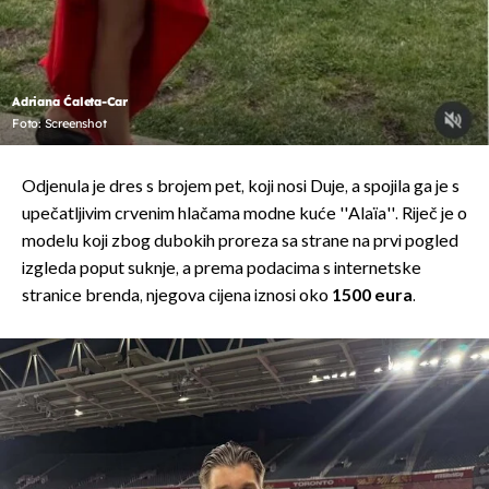
Adriana Ćaleta-Car
Foto: Screenshot
Odjenula je dres s brojem pet, koji nosi Duje, a spojila ga je s
upečatljivim crvenim hlačama modne kuće ''Alaïa''. Riječ je o
modelu koji zbog dubokih proreza sa strane na prvi pogled
izgleda poput suknje, a prema podacima s internetske
stranice brenda, njegova cijena iznosi oko
1500 eura
.