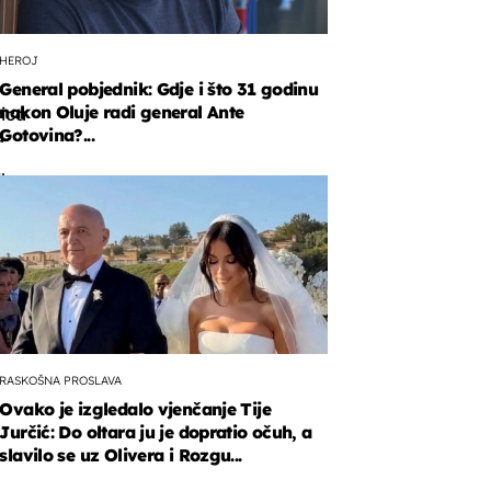
HEROJ
General pobjednik: Gdje i što 31 godinu
nakon Oluje radi general Ante
tica
Gotovina?...
a
la
telje
ačkom
u.
RASKOŠNA PROSLAVA
Ovako je izgledalo vjenčanje Tije
Jurčić: Do oltara ju je dopratio očuh, a
slavilo se uz Olivera i Rozgu...