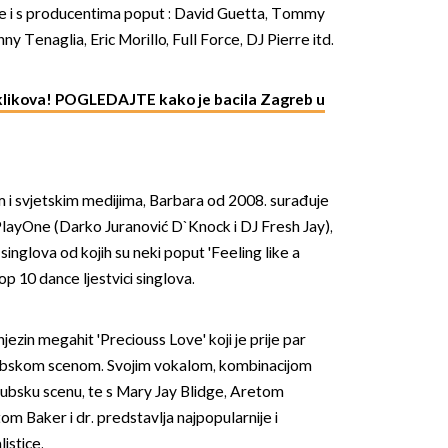
je i s producentima poput : David Guetta, Tommy
ny Tenaglia, Eric Morillo, Full Force, DJ Pierre itd.
 klikova! POGLEDAJTE kako je bacila Zagreb u
OMOGUĆI OBAVIJESTI
 i svjetskim medijima, Barbara od 2008. surađuje
ayOne (Darko Juranović D`Knock i DJ Fresh Jay),
t singlova od kojih su neki poput 'Feeling like a
top 10 dance ljestvici singlova.
zin megahit 'Preciouss Love' koji je prije par
ubskom scenom. Svojim vokalom, kombinacijom
 klubsku scenu, te s Mary Jay Blidge, Aretom
om Baker i dr. predstavlja najpopularnije i
listice.