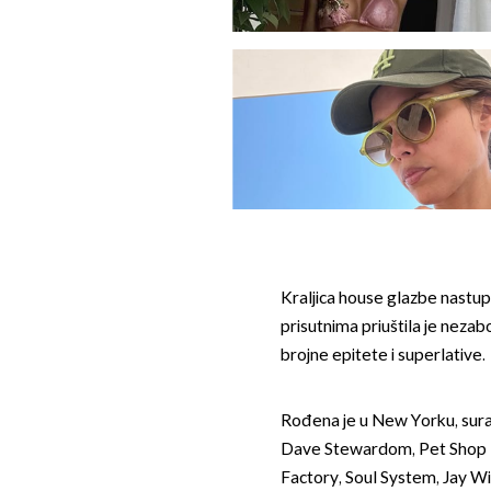
Kraljica house glazbe nastu
prisutnima priuštila je nezab
brojne epitete i superlative.
Rođena je u New Yorku, sur
Dave Stewardom, Pet Shop 
Factory, Soul System, Jay W