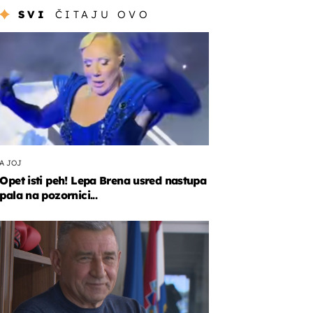
SVI
ČITAJU OVO
A JOJ
Opet isti peh! Lepa Brena usred nastupa
pala na pozornici...