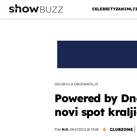
CELEBRITY
ZANIMLJ
ODUŠEVILA OBOŽAVATELJE
Powered by Dne
novi spot kralj
CLUBZONE
Piše
M.O.
,
08.07.2012 @ 19:28