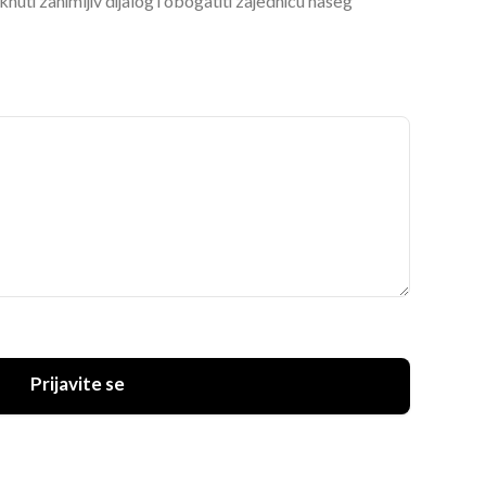
ti zanimljiv dijalog i obogatiti zajednicu našeg
Prijavite se