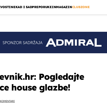
IVOSTI
NEKAD I SAD
PREPORUKE
INMAGAZIN
CLUBZONE
vnik.hr: Pogledajte
ice house glazbe!
KOMENTARI