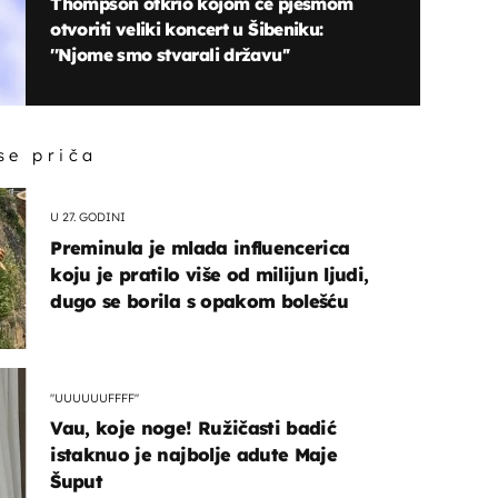
Thompson otkrio kojom će pjesmom
otvoriti veliki koncert u Šibeniku:
''Njome smo stvarali državu''
 se priča
U 27. GODINI
Preminula je mlada influencerica
koju je pratilo više od milijun ljudi,
dugo se borila s opakom bolešću
"UUUUUUFFFF"
Vau, koje noge! Ružičasti badić
istaknuo je najbolje adute Maje
Šuput