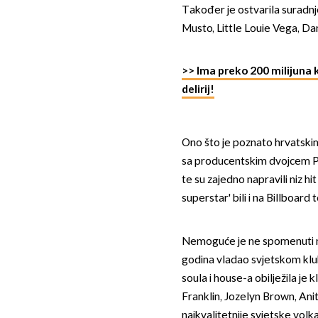
Također je ostvarila suradn
Musto, Little Louie Vega, Dan
>> Ima preko 200 milijuna
delirij!
Ono što je poznato hrvatskim
sa producentskim dvojcem Pl
te su zajedno napravili niz hi
superstar' bili i na Billboard 
Nemoguće je ne spomenuti nje
godina vladao svjetskom kl
soula i house-a obilježila je
Franklin, Jozelyn Brown, Anit
najkvalitetnije svjetske volka