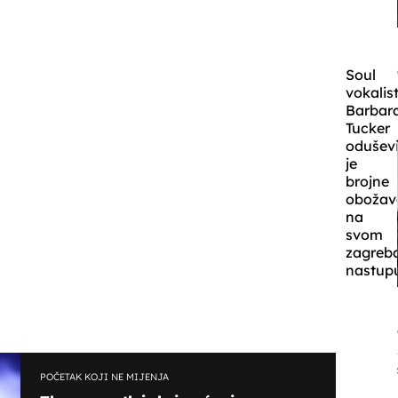
Soul
vokalis
Barbar
Tucker
oduševi
je
brojne
obožava
na
svom
zagreb
nastup
POČETAK KOJI NE MIJENJA