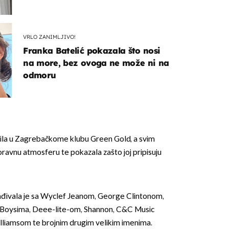
VRLO ZANIMLJIVO!
Franka Batelić pokazala što nosi
na more, bez ovoga ne može ni na
odmoru
pila u Zagrebačkome klubu Green Gold, a svim
oravnu atmosferu te pokazala zašto joj pripisuju
ađivala je sa Wyclef Jeanom, George Clintonom,
Boysima, Deee-lite-om, Shannon, C&C Music
illiamsom te brojnim drugim velikim imenima.