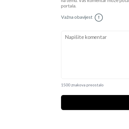
na temu. Vaš komentar može potaknu
portala.
Važna obavijest
!
1500 znakova preostalo