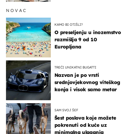
NOVAC
KAMO BI OTIŠLI?
O preseljenju u inozemstvo
razmišlja 9 od 10
Europljana
TREĆI UNIKATNI BUGATTI
Nazvan je po vrsti
srednjovjekovnog viteškog
konja i visok samo metar
SAM SVOJ ŠEF
Šest poslova koje možete
pokrenuti od kuće uz
minimalna ulaganja