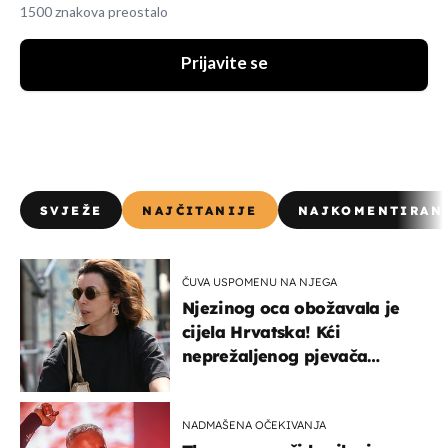
1500 znakova preostalo
Prijavite se
SVJEŽE
NAJČITANIJE
NAJKOMENTIRAN
ČUVA USPOMENU NA NJEGA
Njezinog oca obožavala je
cijela Hrvatska! Kći
neprežaljenog pjevača
projurila špicom na dva
kotača
NADMAŠENA OČEKIVANJA