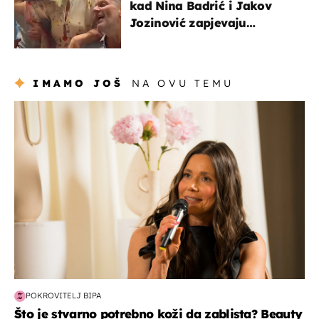
kad Nina Badrić i Jakov
Jozinović zapjevaju
Oliverov hit!
IMAMO JOŠ
NA OVU TEMU
moda & ljepota
POKROVITELJ BIPA
Što je stvarno potrebno koži da zablista? Beauty