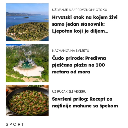
UŽIVANJE NA "PRIVATNOM" OTOKU
Hrvatski otok na kojem živi
samo jedan stanovnik:
Ljepotan koji je diljem
svijeta poznat po svojem
"bijelom zlatu"
NAJMANJA NA SVIJETU
Čudo prirode: Predivna
pješčana plaža na 100
metara od mora
UZ RUČAK ILI VEČERU
Savršeni prilog: Recept za
najfinije mahune sa špekom
SPORT