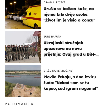
DRAMA U RIJECI
Urušio se balkon kuće, na
njemu bile dvije osobe:
"Život im je visio o koncu"
BURE BARUTA
Ukrajinski stručnjak
upozorava na novu
prijetnju: Ovaj grad u BiH-u
bi mogao biti žarište
STIŽU NOVE VRUĆINE
Plovila čekaju, s dna izviru
čuda: "Nekad sam se tu
kupao, sad igram nogomet"
PUTOVANJA