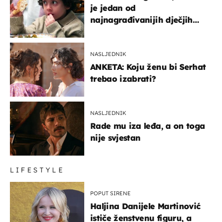
je jedan od
najnagrađivanijih dječjih
glumaca
NASLJEDNIK
ANKETA: Koju ženu bi Serhat
trebao izabrati?
NASLJEDNIK
Rade mu iza leđa, a on toga
nije svjestan
LIFESTYLE
POPUT SIRENE
Haljina Danijele Martinović
ističe ženstvenu figuru, a