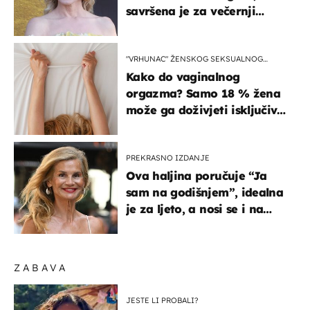
savršena je za večernji
izlazak na moru
"VRHUNAC" ŽENSKOG SEKSUALNOG
ISKUSTVA
Kako do vaginalnog
orgazma? Samo 18 % žena
može ga doživjeti isključivo
na ovaj način
PREKRASNO IZDANJE
Ova haljina poručuje “Ja
sam na godišnjem”, idealna
je za ljeto, a nosi se i na
zagrebačkoj špici
ZABAVA
JESTE LI PROBALI?