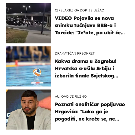
CIPELARILI GA DOK JE LEŽAO
VIDEO Pojavila se nova
snimka tučnjave BBB-a i
Torcide: "Je*ote, pa ubit će
ga!"
DRAMATIČAN PREOKRET
Kakva drama u Zagrebu!
Hrvatska srušila Srbiju i
izborila finale Svjetskog
prvenstva
AU, OVO JE RUŽNO
Poznati analitičar popljuvao
Hrgovića: "Lako ga je
pogoditi, ne kreće se, ne
koristi noge..."