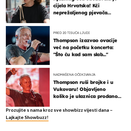
cijela Hrvatska! Kći
neprežaljenog pjevača
projurila špicom na dva
kotača
PRED 20 TISUĆA LJUDI
Thompson izazvao ovacije
već na početku koncerta:
"Što ću kad sam slab..."
NADMAŠENA OČEKIVANJA
Thompson ruši brojke i u
Vukovaru! Objavljeno
koliko je ulaznica prodano
u kratkom vremenu
Prozujite s nama kroz sve showbizz vijesti dana –
Lajkajte Showbuzz!