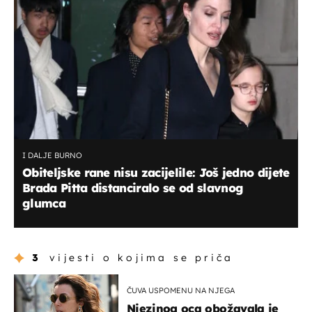
I DALJE BURNO
Obiteljske rane nisu zacijelile: Još jedno dijete
Brada Pitta distanciralo se od slavnog
glumca
3
vijesti o kojima se priča
ČUVA USPOMENU NA NJEGA
Njezinog oca obožavala je