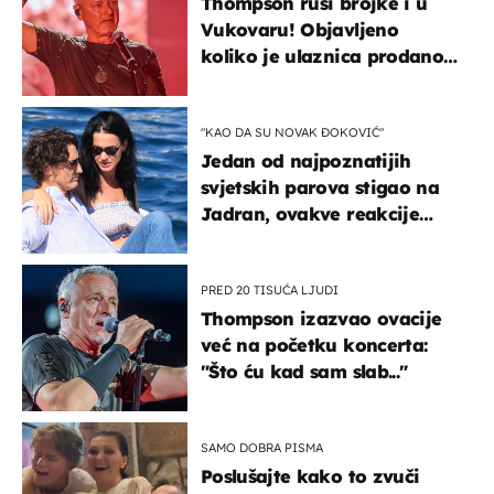
Thompson ruši brojke i u
Vukovaru! Objavljeno
koliko je ulaznica prodano
u kratkom vremenu
"KAO DA SU NOVAK ĐOKOVIĆ"
Jedan od najpoznatijih
svjetskih parova stigao na
Jadran, ovakve reakcije
vjerojatno nisu očekivali
PRED 20 TISUĆA LJUDI
Thompson izazvao ovacije
već na početku koncerta:
"Što ću kad sam slab..."
SAMO DOBRA PISMA
Poslušajte kako to zvuči