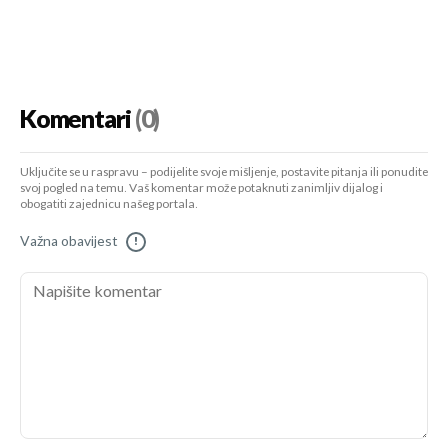
Komentari
(0)
Uključite se u raspravu – podijelite svoje mišljenje, postavite pitanja ili ponudite
svoj pogled na temu. Vaš komentar može potaknuti zanimljiv dijalog i
obogatiti zajednicu našeg portala.
Važna obavijest
!