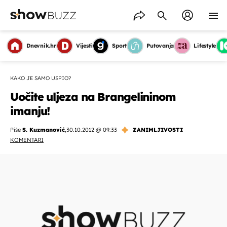
Dnevnik.hr
Vijesti
Sport
Putovanja
Lifestyle
KAKO JE SAMO USPIO?
Uočite uljeza na Brangelininom
imanju!
Piše
S. Kuzmanović
,
30.10.2012 @ 09:33
ZANIMLJIVOSTI
KOMENTARI
OMOGUĆI OBAVIJESTI