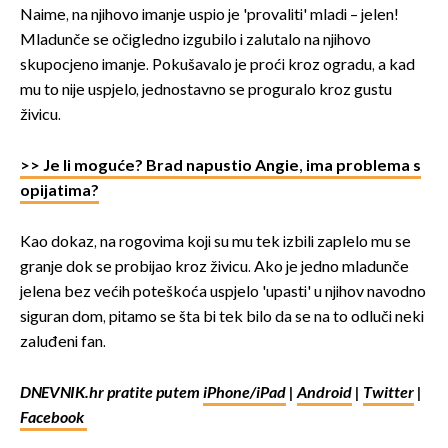
Naime, na njihovo imanje uspio je 'provaliti' mladi – jelen!
Mladunče se očigledno izgubilo i zalutalo na njihovo
skupocjeno imanje. Pokušavalo je proći kroz ogradu, a kad
mu to nije uspjelo, jednostavno se proguralo kroz gustu
živicu.
>> Je li moguće? Brad napustio Angie, ima problema s
opijatima?
Kao dokaz, na rogovima koji su mu tek izbili zaplelo mu se
granje dok se probijao kroz živicu. Ako je jedno mladunče
jelena bez većih poteškoća uspjelo 'upasti' u njihov navodno
siguran dom, pitamo se šta bi tek bilo da se na to odluči neki
zaluđeni fan.
DNEVNIK.hr pratite putem
iPhone/iPad
|
Android
|
Twitter
|
Facebook