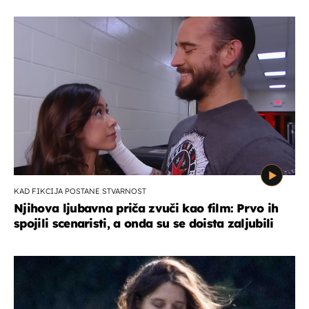
KAD FIKCIJA POSTANE STVARNOST
Njihova ljubavna priča zvuči kao film: Prvo ih
spojili scenaristi, a onda su se doista zaljubili