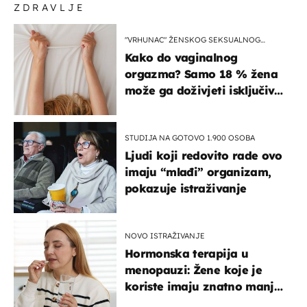
ZDRAVLJE
"VRHUNAC" ŽENSKOG SEKSUALNOG
ISKUSTVA
Kako do vaginalnog
orgazma? Samo 18 % žena
može ga doživjeti isključivo
na ovaj način
STUDIJA NA GOTOVO 1.900 OSOBA
Ljudi koji redovito rade ovo
imaju “mlađi” organizam,
pokazuje istraživanje
NOVO ISTRAŽIVANJE
Hormonska terapija u
menopauzi: Žene koje je
koriste imaju znatno manji
rizik od ovoga