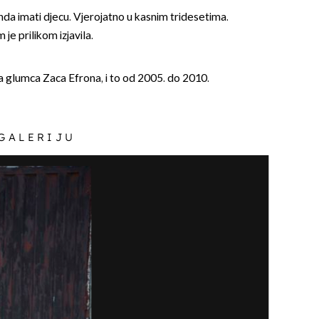
onda imati djecu. Vjerojatno u kasnim tridesetima.
m je prilikom izjavila.
ila glumca Zaca Efrona, i to od 2005. do 2010.
 GALERIJU