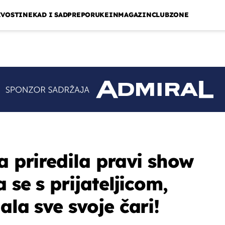
IVOSTI
NEKAD I SAD
PREPORUKE
INMAGAZIN
CLUBZONE
a priredila pravi show
 se s prijateljicom,
ala sve svoje čari!