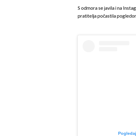
S odmora se javila i na Insta
pratitelja počastila pogledom
Pogledaj