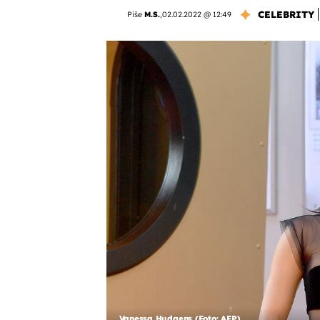
CELEBRITY
Piše
M.S.
,
02.02.2022 @ 12:49
Vanessa Hudgens (Foto: AFP)