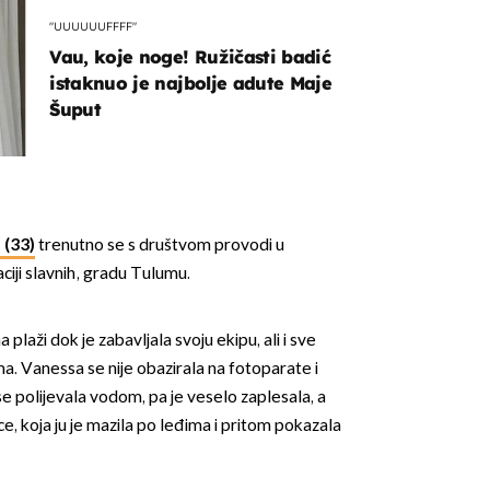
"UUUUUUFFFF"
Vau, koje noge! Ružičasti badić
istaknuo je najbolje adute Maje
Šuput
(33)
trenutno se s društvom provodi u
ciji slavnih, gradu Tulumu.
na plaži dok je zabavljala svoju ekipu, ali i sve
ama. Vanessa se nije obazirala na fotoparate i
se polijevala vodom, pa je veselo zaplesala, a
ce, koja ju je mazila po leđima i pritom pokazala