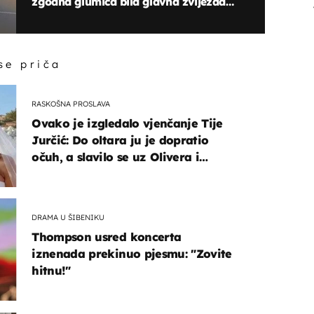
zgodna glumica bila glavna zvijezda
ovog događaja
 se priča
RASKOŠNA PROSLAVA
Ovako je izgledalo vjenčanje Tije
Jurčić: Do oltara ju je dopratio
očuh, a slavilo se uz Olivera i
Rozgu
DRAMA U ŠIBENIKU
Thompson usred koncerta
iznenada prekinuo pjesmu: "Zovite
hitnu!"