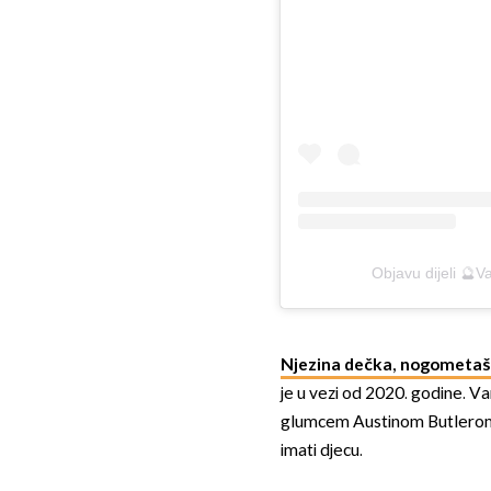
Objavu dijeli 
Njezina dečka, nogometaš
je u vezi od 2020. godine. Va
glumcem Austinom Butlerom, a
imati djecu.