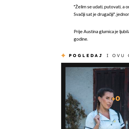
"Želim se udati, putovati, a 
Svačiji sat je drugačiji", jedno
Prije Austina glumica je ljub
godine.
POGLEDAJ
I OVU
+
0