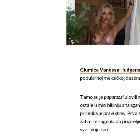
Glumica Vanessa Hudgens 
popularnoj meksičkoj destina
Tamo su je
paparazzi
ulovili 
ostale u mini bikiniju s tang
priredila je pravi
show
. Prvo 
zatim se sagnula do prijatelji
sve svoje čari.