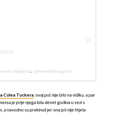
Vanessa Hudgens🔮 (@vanessahudgens)
a Colea Tuckera
, ovaj put nije bilo na vidiku, a par
nessa je prije njega bila devet godina u vezi s
 navodno su prekinuli jer ona još nije htjela