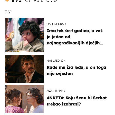
SVI
ČITAJU OVO
TV
DALEKI GRAD
Ima tek šest godina, a već
je jedan od
najnagrađivanijih dječjih
glumaca
NASLJEDNIK
Rade mu iza leđa, a on toga
nije svjestan
NASLJEDNIK
ANKETA: Koju ženu bi Serhat
trebao izabrati?