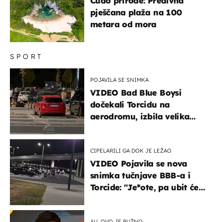
Čudo prirode: Predivna
pješčana plaža na 100
metara od mora
SPORT
POJAVILA SE SNIMKA
VIDEO Bad Blue Boysi
dočekali Torcidu na
aerodromu, izbila velika
masovna tučnjava
CIPELARILI GA DOK JE LEŽAO
VIDEO Pojavila se nova
snimka tučnjave BBB-a i
Torcide: "Je*ote, pa ubit će
ga!"
AU, OVO JE RUŽNO