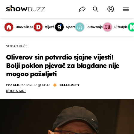
Dnevnik.hr
Vijesti
Sport
Putovanja
Lifestyle
STIGAO KUĆI
Oliverov sin potvrdio sjajne vijesti!
Bolji poklon pjevač za blagdane nije
mogao poželjeti
Piše
M.B.
,
27.12.2017 @ 14:46
CELEBRITY
KOMENTARI
OMOGUĆI OBAVIJESTI