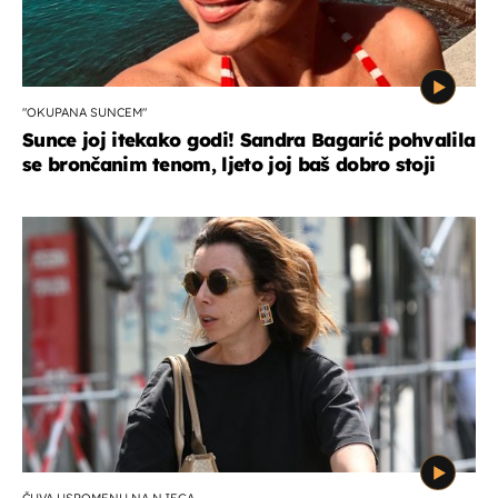
"OKUPANA SUNCEM"
Sunce joj itekako godi! Sandra Bagarić pohvalila
se brončanim tenom, ljeto joj baš dobro stoji
ČUVA USPOMENU NA NJEGA