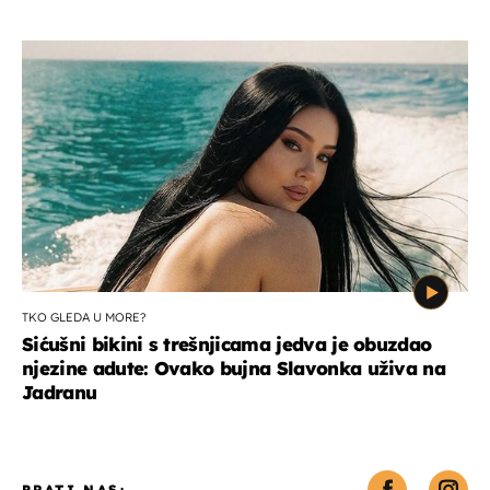
TKO GLEDA U MORE?
Sićušni bikini s trešnjicama jedva je obuzdao
njezine adute: Ovako bujna Slavonka uživa na
Jadranu
PRATI NAS: