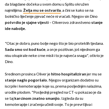
da blagdane dočeka u svom domu u Splitu okružen
najmilijima.
Želja mu se ostvarila
, a čini se kako se na
bolničko liječenje pjevač neće ni vraćati. Njegov sin Dino
potvrdio je sjajne vijesti
–
Oliverovo zdravstveno
stanje
ide nabolje.
"Otac je dobro, puno bolje nego što je bio proteklih tjedana.
Sada smo svi kod kuće
, a on je pozitivan, još nijednom ga
nisu okupirale neke crne misli i to je najveća snaga", otkrio je
Dino.
Sredinom prosinca Oliver je
hitno hospitaliziran
jer mu se
stanje naglo pogoršalo.
Njegov organizam dodatno su
iscrpile i kemoterapije koje su, prema posljednjim nalazima,
urodile plodom. "Posljednji pregled na CT-u pokazao je da
se taj
karcinom znatno smanjio.
Izgleda da su
kemoterapije i zračenja učinili svoje. To je prevrtljiva i