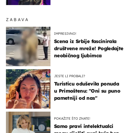
najbolji je dokaz
ZABAVA
IMPRESIVNO!
Scena iz Srbije fascinirala
društvene mreže! Pogledajte
neobičnog ljubimca
JESTE LI PROBALI?
Turisticu oduševila ponuda
u Primoštenu: "Oni su puno
pametniji od nas"
POKAŽITE ŠTO ZNATE!
Samo pravi intelektualci