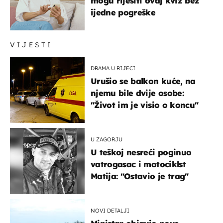
mogu riješiti ovaj kviz bez
ijedne pogreške
VIJESTI
DRAMA U RIJECI
Urušio se balkon kuće, na
njemu bile dvije osobe:
"Život im je visio o koncu"
U ZAGORJU
U teškoj nesreći poginuo
vatrogasac i motociklst
Matija: "Ostavio je trag"
NOVI DETALJI