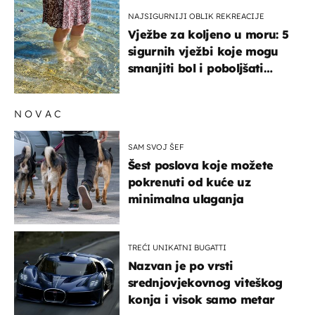
NAJSIGURNIJI OBLIK REKREACIJE
Vježbe za koljeno u moru: 5
sigurnih vježbi koje mogu
smanjiti bol i poboljšati
pokretljivost
NOVAC
SAM SVOJ ŠEF
Šest poslova koje možete
pokrenuti od kuće uz
minimalna ulaganja
TREĆI UNIKATNI BUGATTI
Nazvan je po vrsti
srednjovjekovnog viteškog
konja i visok samo metar