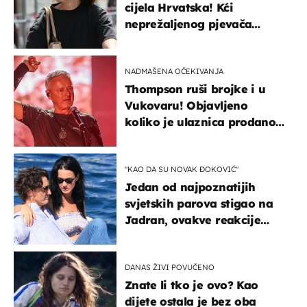
cijela Hrvatska! Kći
neprežaljenog pjevača
projurila špicom na dva
kotača
NADMAŠENA OČEKIVANJA
Thompson ruši brojke i u
Vukovaru! Objavljeno
koliko je ulaznica prodano
u kratkom vremenu
"KAO DA SU NOVAK ĐOKOVIĆ"
Jedan od najpoznatijih
svjetskih parova stigao na
Jadran, ovakve reakcije
vjerojatno nisu očekivali
DANAS ŽIVI POVUČENO
Znate li tko je ovo? Kao
dijete ostala je bez oba