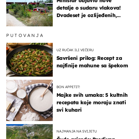
Ministar objavio nove
detalje o sudaru vlakova!
Dvadeset je ozlijeđenih,
mlađa žena na intenzivnoj
PUTOVANJA
UZ RUČAK ILI VEČERU
Savršeni prilog: Recept za
najfinije mahune sa špekom
BON APPETIT!
Majke svih umaka: 5 kultnih
recepata koje moraju znati
svi kuhari
NAJMANJA NA SVIJETU