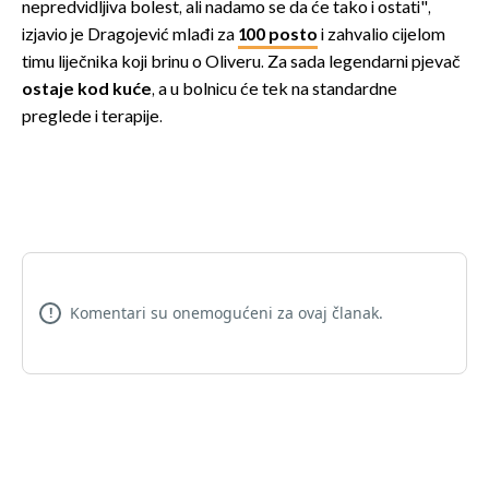
nepredvidljiva bolest, ali nadamo se da će tako i ostati",
izjavio je Dragojević mlađi za
100 posto
i zahvalio cijelom
timu liječnika koji brinu o Oliveru. Za sada legendarni pjevač
ostaje kod kuće
, a u bolnicu će tek na standardne
preglede i terapije.
Komentari su onemogućeni za ovaj članak.
!