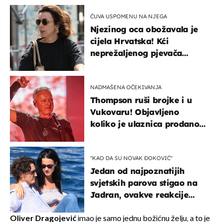
ČUVA USPOMENU NA NJEGA
Njezinog oca obožavala je
cijela Hrvatska! Kći
neprežaljenog pjevača
projurila špicom na dva
kotača
NADMAŠENA OČEKIVANJA
Thompson ruši brojke i u
Vukovaru! Objavljeno
koliko je ulaznica prodano
u kratkom vremenu
"KAO DA SU NOVAK ĐOKOVIĆ"
Jedan od najpoznatijih
svjetskih parova stigao na
Jadran, ovakve reakcije
vjerojatno nisu očekivali
Oliver Dragojević
imao je samo jednu božićnu želju, a to je