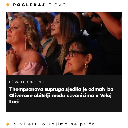
POGLEDAJ
I OVO
UŽIVALA U KONCERTU
Thompsonova supruga sjedila je odmah iza
Oliverove obitelji među uzvanicima u Veloj
Luci
3
vijesti o kojima se priča