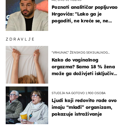
Poznati analitičar popljuvao
Hrgovića: "Lako ga je
pogoditi, ne kreće se, ne
koristi noge..."
ZDRAVLJE
"VRHUNAC" ŽENSKOG SEKSUALNOG
ISKUSTVA
Kako do vaginalnog
orgazma? Samo 18 % žena
može ga doživjeti isključivo
na ovaj način
STUDIJA NA GOTOVO 1.900 OSOBA
Ljudi koji redovito rade ovo
imaju “mlađi” organizam,
pokazuje istraživanje