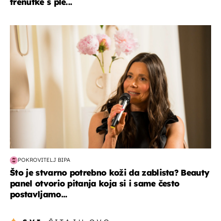
trenutke s ple...
moda & ljepota
POKROVITELJ BIPA
Što je stvarno potrebno koži da zablista? Beauty
panel otvorio pitanja koja si i same često
postavljamo...