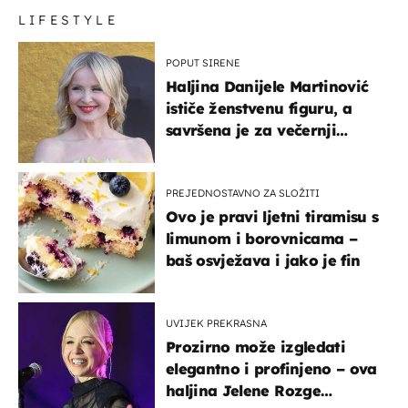
LIFESTYLE
POPUT SIRENE
Haljina Danijele Martinović
ističe ženstvenu figuru, a
savršena je za večernji
izlazak na moru
PREJEDNOSTAVNO ZA SLOŽITI
Ovo je pravi ljetni tiramisu s
limunom i borovnicama –
baš osvježava i jako je fin
UVIJEK PREKRASNA
Prozirno može izgledati
elegantno i profinjeno – ova
haljina Jelene Rozge