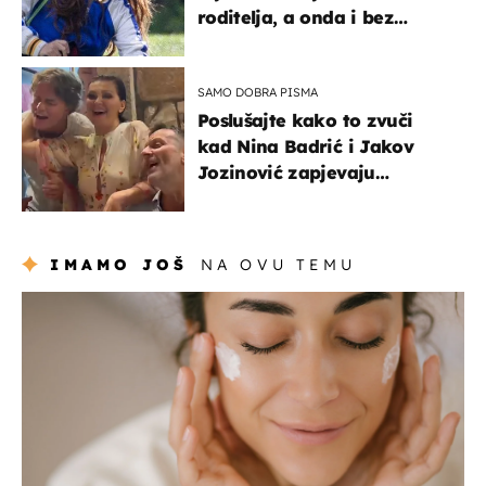
roditelja, a onda i bez
milijuna koje je trebala
naslijediti
SAMO DOBRA PISMA
Poslušajte kako to zvuči
kad Nina Badrić i Jakov
Jozinović zapjevaju
Oliverov hit!
IMAMO JOŠ
NA OVU TEMU
moda & ljepota