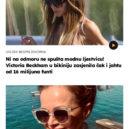
UVIJEK BESPRIJEKORNA
Ni na odmoru ne spušta modnu ljestvicu!
Victoria Beckham u bikiniju zasjenila čak i jahtu
od 16 milijuna funti