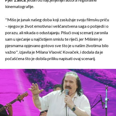
Pjer Žalica
, jedan od najcjenjenijih autora regionalne
kinematografije.
''Mišo je junak našeg doba koji zaslužuje svoju filmsku priču
– njegov je život emotivna i veličanstvena saga o pobjedi i o
porazu, ali nikada o odustajanju. Pišući ovaj scenarij zaronila
sam u sjećanje u najčistijem smislu te riječi, jer Mišinim je
pjesmama opjevano gotovo sve što je u našim životima bilo
važno'', izjavila je Milana Vlaović Kovaček, i dodala da je
počašćena što je dobila priliku napisati ovaj scenarij.