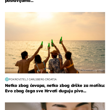
postavljamo...
zanimljivosti
POKROVITELJ CARLSBERG CROATIA
Netko zbog ćevapa, netko zbog drške za motiku:
Evo zbog čega sve Hrvati duguju pivo...
moda & ljepota