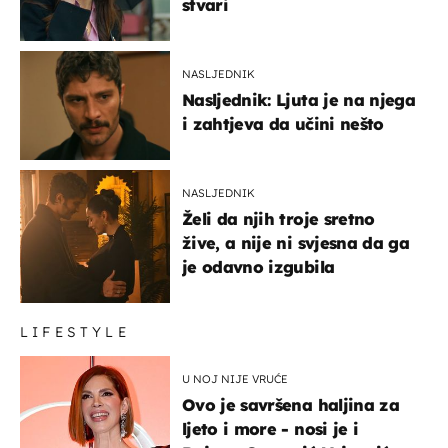
stvari
NASLJEDNIK
Nasljednik: Ljuta je na njega
i zahtjeva da učini nešto
NASLJEDNIK
Želi da njih troje sretno
žive, a nije ni svjesna da ga
je odavno izgubila
LIFESTYLE
U NOJ NIJE VRUĆE
Ovo je savršena haljina za
ljeto i more - nosi je i