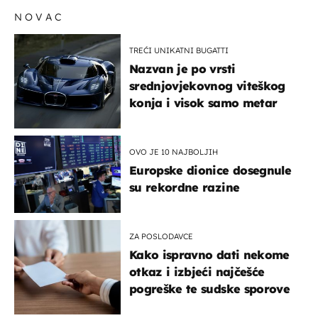
zbunjujući
NOVAC
TREĆI UNIKATNI BUGATTI
Nazvan je po vrsti
srednjovjekovnog viteškog
konja i visok samo metar
OVO JE 10 NAJBOLJIH
Europske dionice dosegnule
su rekordne razine
ZA POSLODAVCE
Kako ispravno dati nekome
otkaz i izbjeći najčešće
pogreške te sudske sporove