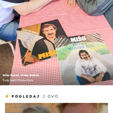
Mišo Kovač, Vinko Brešan
Foto: SoMi Productions
POGLEDAJ
I OVO