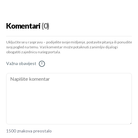
Komentari
(0)
Uključite se u raspravu – podijelite svoje mišljenje, postavite pitanja ili ponudite
svoj pogled na temu. Vaš komentar može potaknuti zanimljiv dijalog i
obogatiti zajednicu našeg portala.
Važna obavijest
!
1500 znakova preostalo