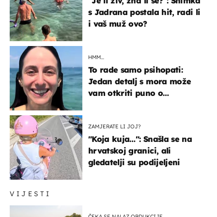
"Je li živ, zna li se?": Snimka
s Jadrana postala hit, radi li
i vaš muž ovo?
HMM…
To rade samo psihopati:
Jedan detalj s mora može
vam otkriti puno o
prijateljima
ZAMJERATE LI JOJ?
"Koja kuja…": Snašla se na
hrvatskoj granici, ali
gledatelji su podijeljeni
VIJESTI
ČEKA SE NALAZ OBDUKCIJE