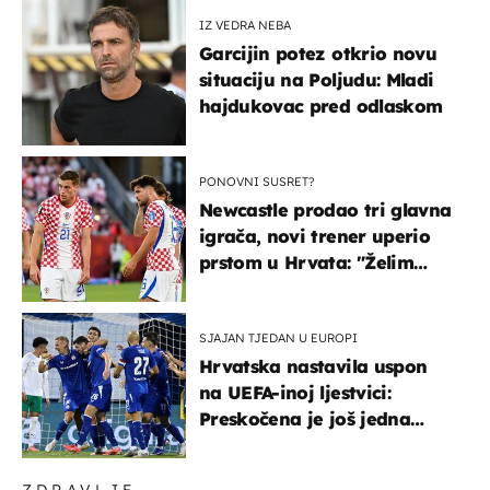
IZ VEDRA NEBA
Garcijin potez otkrio novu
situaciju na Poljudu: Mladi
hajdukovac pred odlaskom
PONOVNI SUSRET?
Newcastle prodao tri glavna
igrača, novi trener uperio
prstom u Hrvata: "Želim
njega!"
SJAJAN TJEDAN U EUROPI
Hrvatska nastavila uspon
na UEFA-inoj ljestvici:
Preskočena je još jedna
država