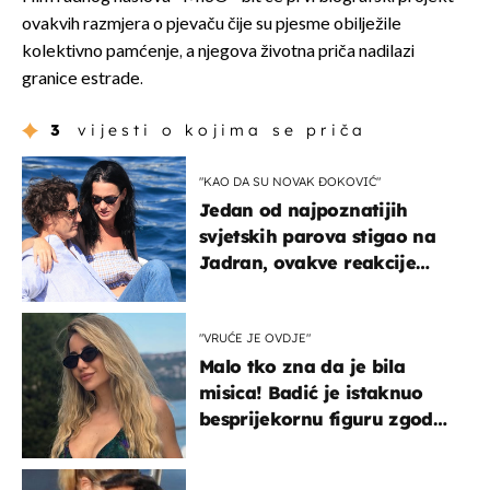
ovakvih razmjera o pjevaču čije su pjesme obilježile
kolektivno pamćenje, a njegova životna priča nadilazi
granice estrade.
3
vijesti o kojima se priča
"KAO DA SU NOVAK ĐOKOVIĆ"
Jedan od najpoznatijih
svjetskih parova stigao na
Jadran, ovakve reakcije
vjerojatno nisu očekivali
"VRUĆE JE OVDJE"
Malo tko zna da je bila
misica! Badić je istaknuo
besprijekornu figuru zgodne
voditeljice