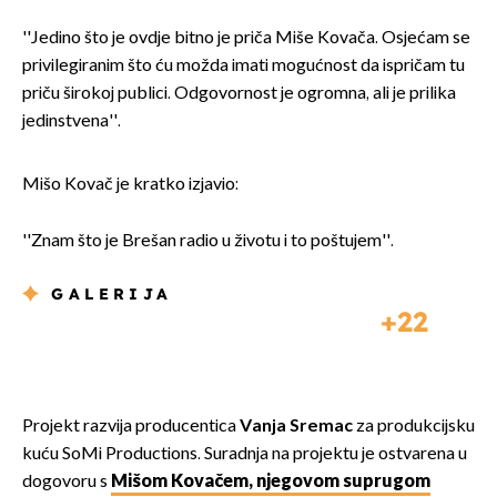
''Jedino što je ovdje bitno je priča Miše Kovača. Osjećam se
privilegiranim što ću možda imati mogućnost da ispričam tu
priču širokoj publici. Odgovornost je ogromna, ali je prilika
jedinstvena''.
Mišo Kovač je kratko izjavio:
''Znam što je Brešan radio u životu i to poštujem''.
GALERIJA
22
Projekt razvija producentica
Vanja Sremac
za produkcijsku
kuću SoMi Productions. Suradnja na projektu je ostvarena u
dogovoru s
Mišom Kovačem, njegovom suprugom