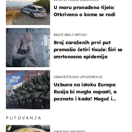
U moru pronađeno tijelo:
Otkriveno o kome se radi
RASTE BROJ MRTVIH
Broj zaraženih prvi put
premašio četiri tisuće: Širi se
smrtonosna epidemija
OBAVJEŠTAJNO UPOZORENJE
Uzbuna na istoku Europe:
Rusija bi mogla napasti, a
poznato i kada! Moguć i
kopneni upad u članicu
NATO-a
PUTOVANJA
OBVEZNO PROBATI!