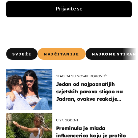
Prijavite se
SVJEŽE
NAJČITANIJE
NAJKOMENTIRAN
"KAO DA SU NOVAK ĐOKOVIĆ"
Jedan od najpoznatijih
svjetskih parova stigao na
Jadran, ovakve reakcije
vjerojatno nisu očekivali
U 27. GODINI
Preminula je mlada
influencerica koju je pratilo