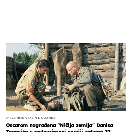
25 GODINA NAKON NASTANKA
Oscarom nagrađena ''Ničija zemlja'' Danisa
Tanovića u restauriranoj verziji zatvara 32.