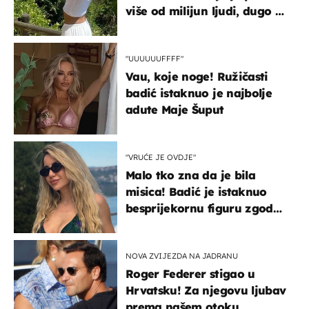
više od milijun ljudi, dugo se
borila s opakom bolešću
"UUUUUUFFFF"
Vau, koje noge! Ružičasti
badić istaknuo je najbolje
adute Maje Šuput
"VRUĆE JE OVDJE"
Malo tko zna da je bila
misica! Badić je istaknuo
besprijekornu figuru zgodne
voditeljice
NOVA ZVIJEZDA NA JADRANU
Roger Federer stigao u
Hrvatsku! Za njegovu ljubav
prema našem otoku