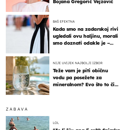
Bojana Gregorić Vejzović
BAŠ EFEKTNA
Kada smo na zadarskoj rivi
ugledali ovu haljinu, morali
smo doznati odakle je –
košta samo 18 eura
NIJE UVIJEK NAJBOLJI IZBOR
Teže vam je piti običnu
vodu pa posežete za
mineralnom? Evo što to čini
organizmu
ZABAVA
LOL