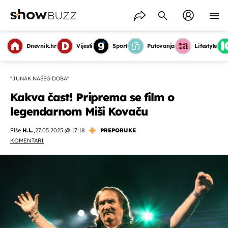
Dnevnik.hr
Vijesti
Sport
Putovanja
Lifestyle
''JUNAK NAŠEG DOBA''
Kakva čast! Priprema se film o
legendarnom Miši Kovaču
Piše
H.L.
,
27.05.2025 @ 17:18
PREPORUKE
KOMENTARI
OMOGUĆI OBAVIJESTI