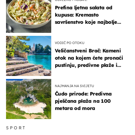
Prefina ljetna salata od
kupusa: Kremasto
savršenstvo koje najbolje
paše uz pečeno meso
VODIČ PO OTOKU
Veličanstveni Brač: Kameni
otok na kojem ćete pronaći
pustinju, predivne plaže i
uzbudljivu hranu
NAJMANJA NA SVIJETU
Čudo prirode: Predivna
pješčana plaža na 100
metara od mora
SPORT