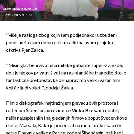
Mate Mišo Kovač - 2
Foto: DNEVNIK.hr
''Više je razloga zbog kojih sam podjednako i uzbuđen i
ponosan što sam dobio priliku raditi na ovom projektu,
otkriva Pjer Žalica.
''Mišin glazbeni život ima mitske gabarite super-zvijezde,
dok je njegov privatni život na razini antičke tragedije, što je
fantastična pretpostavka da napravimo velik i važan film
koji će ljudi voljeti'', dodaje Žalica.
Film o diskografski najtiražnijem pjevaču ovih prostora i
rođenom Šibenčaninu režirat će
Vinko Brešan
, redatelj
naših najuspješnijih i najgledanijih filmova poput Svećenikove
djece, Maršala, Kako je počeo rat na mom otoku, kao i tv
serije Dnevnik velikog Perice, rođeni Šibenčanin, baš kao i