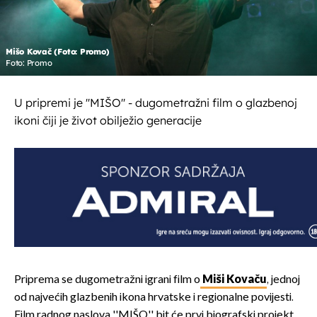
Mišo Kovač (Foto: Promo)
Foto: Promo
U pripremi je ''MIŠO'' - dugometražni film o glazbenoj
ikoni čiji je život obilježio generacije
Priprema se dugometražni igrani film o
Miši Kovaču
, jednoj
od najvećih glazbenih ikona hrvatske i regionalne povijesti.
Film radnog naslova ''MIŠO'' bit će prvi biografski projekt