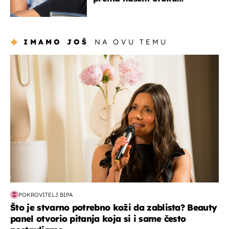
zaslužan je jedan poznati
Hrvat
IMAMO JOŠ
NA OVU TEMU
moda & ljepota
POKROVITELJ BIPA
Što je stvarno potrebno koži da zablista? Beauty
panel otvorio pitanja koja si i same često