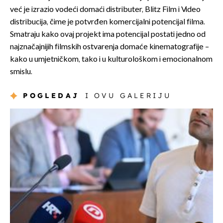
već je izrazio vodeći domaći distributer, Blitz Film i Video
distribucija, čime je potvrđen komercijalni potencijal filma.
Smatraju kako ovaj projekt ima potencijal postati jedno od
najznačajnijih filmskih ostvarenja domaće kinematografije –
kako u umjetničkom, tako i u kulturološkom i emocionalnom
smislu.
POGLEDAJ
I OVU GALERIJU