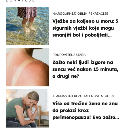
ZDRAVLJE
NAJSIGURNIJI OBLIK REKREACIJE
Vježbe za koljeno u moru: 5
sigurnih vježbi koje mogu
smanjiti bol i poboljšati
pokretljivost
POKROVITELJ STADA
Zašto neki ljudi izgore na
suncu već nakon 15 minuta,
a drugi ne?
ALARMANTNI REZULTATI NOVE STUDIJE
Više od trećine žena ne zna
da prolazi kroz
perimenopauzu! Evo zašto
su simptomi toliko