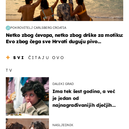
POKROVITELJ CARLSBERG CROATIA
Netko zbog ćevapa, netko zbog drške za motiku:
Evo zbog čega sve Hrvati duguju pivo...
SVI
ČITAJU OVO
TV
DALEKI GRAD
Ima tek šest godina, a već
je jedan od
najnagrađivanijih dječjih
glumaca
NASLJEDNIK