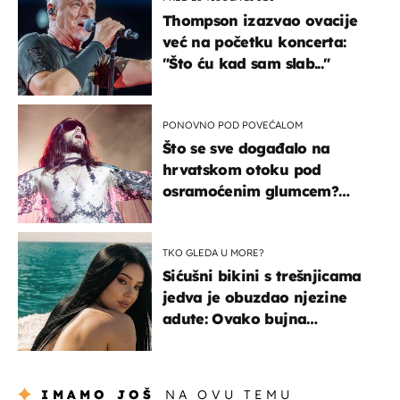
Thompson izazvao ovacije
već na početku koncerta:
"Što ću kad sam slab..."
PONOVNO POD POVEĆALOM
Što se sve događalo na
hrvatskom otoku pod
osramoćenim glumcem?
Bizarni prizori i danas
izazivaju nevjericu
TKO GLEDA U MORE?
Sićušni bikini s trešnjicama
jedva je obuzdao njezine
adute: Ovako bujna
Slavonka uživa na Jadranu
IMAMO JOŠ
NA OVU TEMU