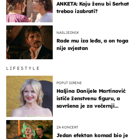
ANKETA: Koju ženu bi Serhat
trebao izabrati?
NASLJEDNIK
Rade mu iza leđa, a on toga
nije svjestan
LIFESTYLE
POPUT SIRENE
Haljina Danijele Martinović
ističe ženstvenu figuru, a
savršena je za večernji
izlazak na moru
ZA KONCERT
Jedan efektan komad bio je