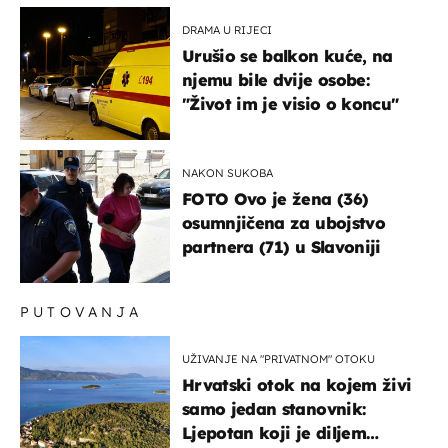
DRAMA U RIJECI
Urušio se balkon kuće, na
njemu bile dvije osobe:
"Život im je visio o koncu"
NAKON SUKOBA
FOTO Ovo je žena (36)
osumnjičena za ubojstvo
partnera (71) u Slavoniji
PUTOVANJA
UŽIVANJE NA "PRIVATNOM" OTOKU
Hrvatski otok na kojem živi
samo jedan stanovnik:
Ljepotan koji je diljem