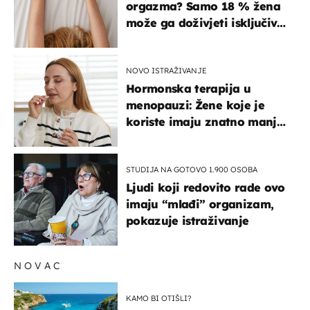
orgazma? Samo 18 % žena
može ga doživjeti isključivo
na ovaj način
NOVO ISTRAŽIVANJE
Hormonska terapija u
menopauzi: Žene koje je
koriste imaju znatno manji
rizik od ovoga
STUDIJA NA GOTOVO 1.900 OSOBA
Ljudi koji redovito rade ovo
imaju “mlađi” organizam,
pokazuje istraživanje
NOVAC
KAMO BI OTIŠLI?