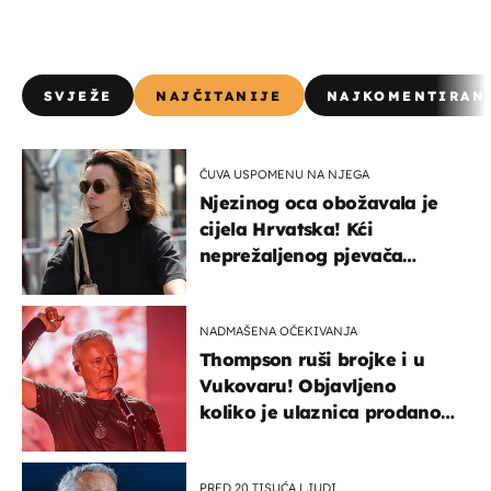
SVJEŽE
NAJČITANIJE
NAJKOMENTIRAN
ČUVA USPOMENU NA NJEGA
Njezinog oca obožavala je
cijela Hrvatska! Kći
neprežaljenog pjevača
projurila špicom na dva
kotača
NADMAŠENA OČEKIVANJA
Thompson ruši brojke i u
Vukovaru! Objavljeno
koliko je ulaznica prodano
u kratkom vremenu
PRED 20 TISUĆA LJUDI