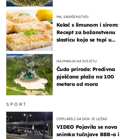
svijeta poznat po svojem
"bijelom zlatu"
MA, SAVRŠENSTVO!
Kolač s limunom i sirom:
Recept za božanstvenu
slasticu koja se topi u
ustima
NAJMANJA NA SVIJETU
Čudo prirode: Predivna
pješčana plaža na 100
metara od mora
SPORT
CIPELARILI GA DOK JE LEŽAO
VIDEO Pojavila se nova
snimka tučnjave BBB-a i