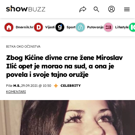
Dnevnik.hr
Vijesti
Sport
Putovanja
Lifestyle
BITKA OKO OČINSTVA
Zbog Kićine divne crne žene Miroslav
Ilić opet je morao na sud, a ona je
povela i svoje tajno oružje
Piše
M.S.
,
29.09.2021 @ 10:50
CELEBRITY
KOMENTARI
OMOGUĆI OBAVIJESTI