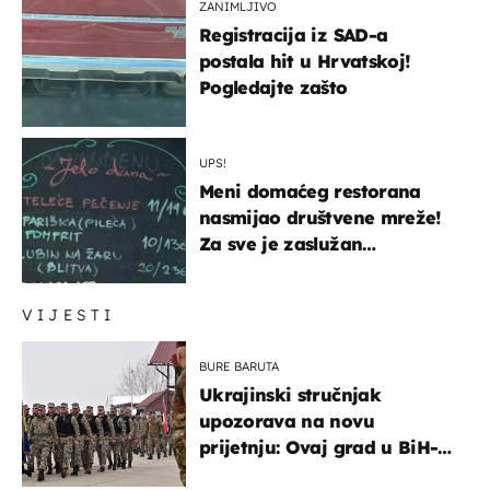
ZANIMLJIVO
Registracija iz SAD-a
postala hit u Hrvatskoj!
Pogledajte zašto
UPS!
Meni domaćeg restorana
nasmijao društvene mreže!
Za sve je zaslužan
urnebesan naziv jela
VIJESTI
BURE BARUTA
Ukrajinski stručnjak
upozorava na novu
prijetnju: Ovaj grad u BiH-u
bi mogao biti žarište