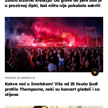
Zaista bizarna kreacija! Od glave do pete bila je
u prozirnoj čipki, baš ništa nije pokušala sakriti
PRIZORI ZA PAMĆENJE
Kakva noć u Imotskom! Više od 25 tisuća ljudi
pratilo Thompsona, neki su koncert gledali i sa
stijena