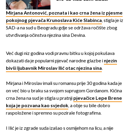
Mirjana Antonović, poznata i kao crna žena iz pjesme
pokojnog pjevača Krunoslava Kiće Slabinca
, stigla je iz
SAD-a na sud u Beogradu gdje se održava ročište zbog
utvrđivanja očinstva njezina sina Devina.
Već dugi niz godina vodi pravnu bitku u kojoj pokušava
dokazati da je popularni pjevač narodne glazbe i
njezin
bivši ljubavnik Miroslav Ilić otac njezina sina
.
Mirjana i Miroslav imali su romansu prije 30 godina kada je
on već bio u braku sa svojom suprugom Gordanom. Kićina
crna žena na sud je stigla u pratnji
pjevačice Lepe Brene
koja je pozvana kao svjedok
, a obje su bile dobro
raspoložene i spremno su pozirale fotografima.
I Ilić je iz zgrade suda izašao s osmijehom na licu, a nije