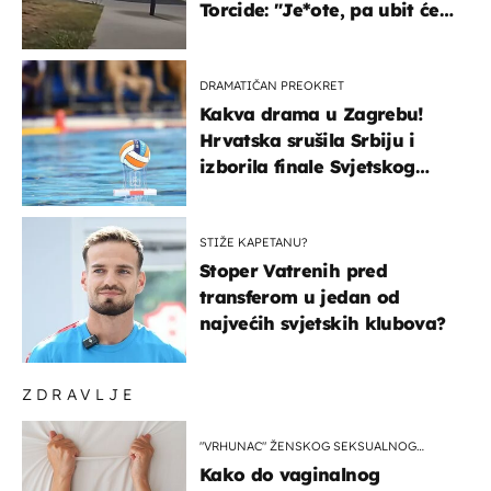
Torcide: "Je*ote, pa ubit će
ga!"
DRAMATIČAN PREOKRET
Kakva drama u Zagrebu!
Hrvatska srušila Srbiju i
izborila finale Svjetskog
prvenstva
STIŽE KAPETANU?
Stoper Vatrenih pred
transferom u jedan od
najvećih svjetskih klubova?
ZDRAVLJE
"VRHUNAC" ŽENSKOG SEKSUALNOG
ISKUSTVA
Kako do vaginalnog