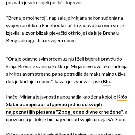
poznato jesu li uspjeli postići dogovor.
"Brena je moj heroj", napisala je Mirjana nakon suđenja na
svojem profilu na Facebooku, očito zadovoljna onim što je
izjavila, a izvor blizak pjevačici otkrio je i da ju je Brena u
Beogradu ugostila u svojem domu.
"Ona je odavno svim srcem uz nju i želi istjerati pravdu do
kraja. Brena je svjesna koliko je Mirjani sve ovo oko suđenja
s Miroslavom stresno, pa se potrudila da maksimalno uživa
dok je kod nje u domu", kazao je izvor za srpski
Blic
.
Inače, Mirjana je javnosti najpoznatija kao žena kojoj je
Kićo
Slabinac napisao i otpjevao jednu od svojih
najpoznatijih pjesama "Zbog jedne divne crne žene"
, a
upoznao ju je dok je bio na jednoj od svojih turneja SAD-om.