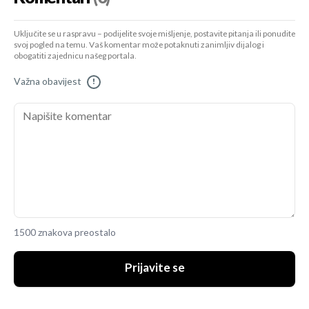
Uključite se u raspravu – podijelite svoje mišljenje, postavite pitanja ili ponudite
svoj pogled na temu. Vaš komentar može potaknuti zanimljiv dijalog i
obogatiti zajednicu našeg portala.
Važna obavijest
!
1500 znakova preostalo
Prijavite se