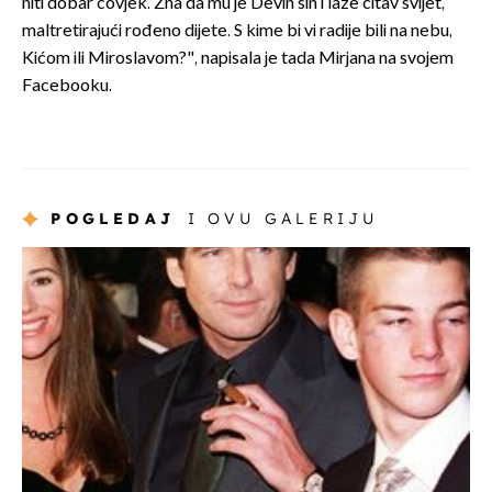
niti dobar čovjek. Zna da mu je Devin sin i laže čitav svijet,
maltretirajući rođeno dijete. S kime bi vi radije bili na nebu,
Kićom ili Miroslavom?", napisala je tada Mirjana na svojem
Facebooku.
POGLEDAJ
I OVU GALERIJU