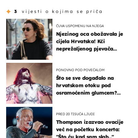
3
vijesti o kojima se priča
ČUVA USPOMENU NA NJEGA
Njezinog oca obožavala je
cijela Hrvatska! Kći
neprežaljenog pjevača
projurila špicom na dva
kotača
PONOVNO POD POVEĆALOM
Što se sve događalo na
hrvatskom otoku pod
osramoćenim glumcem?
Bizarni prizori i danas
izazivaju nevjericu
PRED 20 TISUĆA LJUDI
Thompson izazvao ovacije
već na početku koncerta:
"Što ću kad sam slab..."