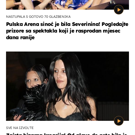
NASTUPALA S GOTOVO 70 GLAZBENIKA
Pulska Arena sinoć je bila Severinina! Pogledajte
prizore sa spektakla koji je rasprodan mjesec
dana ranije
SVE NA IZVOL'TE