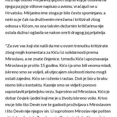
Kićo nije odolio Mirjaninoj ljepoti i dojmu koji je ostavila na
njega pa joj je stihove napisao u avionu, vraćajući se u
Hrvatsku. Mirjanino ime stoga je bilo često spominjano, a
neki su je čak na društvenim mrežama i kritizirali zbog
odnosa s Kićom, no ona takvim dežurnim kritičarima nije
ostala dužna i oglasila se nakon smrti dragog joj prijatelja.
"Za sve vas koji ste našli da me u ovom trenutku kritizirate
zbog mojih komentara za Kiću i iz solidarnosti prema
Miroslavu, a ne znate činjenice. Između Kiće i upoznavanja
Miroslava je prošlo 15 godina. Kićo i ja smo bili veoma mladi,
iskreno smo se voljeli, ali utjecajem okolnosti nismo mogli
ostati zajedno. Kićo se i oženio i rastao. Dok je bio u braku
nismo bili u kontaktu. Kasnije smo se vidjeli i ponovo
uspostavili prijateljsku vezu. Suprotno od Miroslava, Kićo je
dobar čovjek i jedini koji me je u životu iskreno volio. Krivo
mu je bilo što Devin sve te gadosti proživljava s Miroslavom
i što Devin nije njegov sin. U suprotnom Miroslav nije pošten