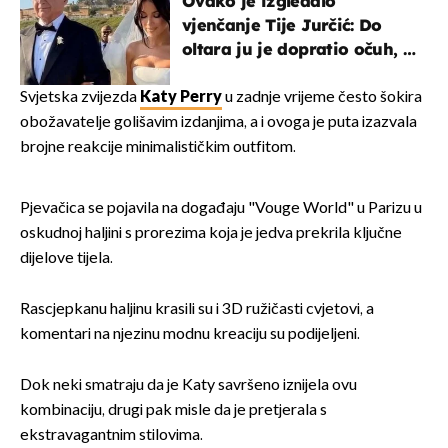
Ovako je izgledalo
vjenčanje Tije Jurčić: Do
oltara ju je dopratio očuh, a
slavilo se uz Olivera i Rozgu
Svjetska zvijezda
Katy Perry
u zadnje vrijeme često šokira
obožavatelje golišavim izdanjima, a i ovoga je puta izazvala
brojne reakcije minimalističkim outfitom.
Pjevačica se pojavila na događaju "Vouge World" u Parizu u
oskudnoj haljini s prorezima koja je jedva prekrila ključne
dijelove tijela.
Rascjepkanu haljinu krasili su i 3D ružičasti cvjetovi, a
komentari na njezinu modnu kreaciju su podijeljeni.
Dok neki smatraju da je Katy savršeno iznijela ovu
kombinaciju, drugi pak misle da je pretjerala s
ekstravagantnim stilovima.