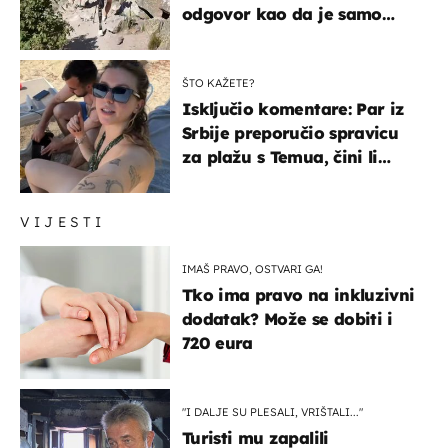
odgovor kao da je samo
čekao…
ŠTO KAŽETE?
Isključio komentare: Par iz
Srbije preporučio spravicu
za plažu s Temua, čini li
vam se ovo sigurnim?
VIJESTI
IMAŠ PRAVO, OSTVARI GA!
Tko ima pravo na inkluzivni
dodatak? Može se dobiti i
720 eura
"I DALJE SU PLESALI, VRIŠTALI..."
Turisti mu zapalili