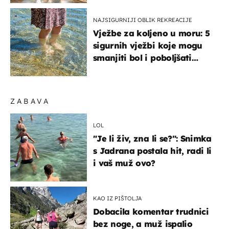
NAJSIGURNIJI OBLIK REKREACIJE
Vježbe za koljeno u moru: 5
sigurnih vježbi koje mogu
smanjiti bol i poboljšati
pokretljivost
ZABAVA
LOL
"Je li živ, zna li se?": Snimka
s Jadrana postala hit, radi li
i vaš muž ovo?
KAO IZ PIŠTOLJA
Dobacila komentar trudnici
bez noge, a muž ispalio