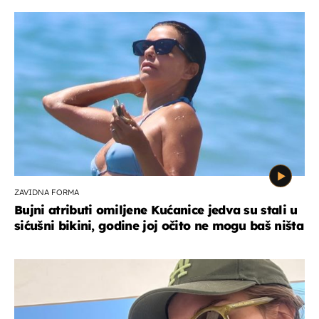
ZAVIDNA FORMA
Bujni atributi omiljene Kućanice jedva su stali u
sićušni bikini, godine joj očito ne mogu baš ništa