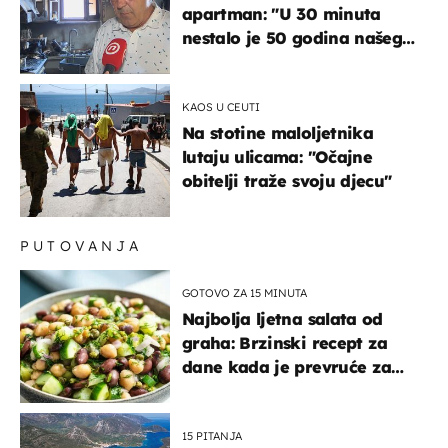
apartman: "U 30 minuta
nestalo je 50 godina našeg
života, supruga i ja ne
možemo oka sklopiti"
KAOS U CEUTI
Na stotine maloljetnika
lutaju ulicama: "Očajne
obitelji traže svoju djecu"
PUTOVANJA
GOTOVO ZA 15 MINUTA
Najbolja ljetna salata od
graha: Brzinski recept za
dane kada je prevruće za
kuhanje
15 PITANJA