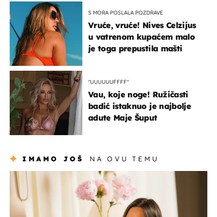
S MORA POSLALA POZDRAVE
Vruće, vruće! Nives Celzijus
u vatrenom kupaćem malo
je toga prepustila mašti
"UUUUUUFFFF"
Vau, koje noge! Ružičasti
badić istaknuo je najbolje
adute Maje Šuput
IMAMO JOŠ
NA OVU TEMU
moda & ljepota