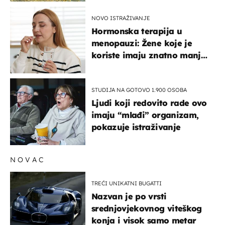
NOVO ISTRAŽIVANJE
Hormonska terapija u
menopauzi: Žene koje je
koriste imaju znatno manji
rizik od ovoga
STUDIJA NA GOTOVO 1.900 OSOBA
Ljudi koji redovito rade ovo
imaju “mlađi” organizam,
pokazuje istraživanje
NOVAC
TREĆI UNIKATNI BUGATTI
Nazvan je po vrsti
srednjovjekovnog viteškog
konja i visok samo metar