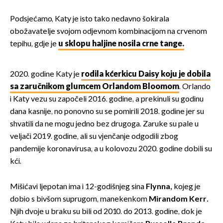
Podsjećamo, Katy je isto tako nedavno šokirala
obožavatelje svojom odjevnom kombinacijom na crvenom
tepihu, gdje je
u sklopu haljine nosila crne tange.
2020. godine Katy je
rodila kćerkicu Daisy koju je dobila
sa zaručnikom glumcem Orlandom Bloomom
. Orlando
i Katy vezu su započeli 2016. godine, a prekinuli su godinu
dana kasnije, no ponovno su se pomirili 2018. godine jer su
shvatili da ne mogu jedno bez drugoga. Zaruke su pale u
veljači 2019. godine, ali su vjenčanje odgodili zbog
pandemije koronavirusa, a u kolovozu 2020. godine dobili su
kći.
Mišićavi ljepotan ima i 12-godišnjeg sina
Flynna,
kojeg je
dobio s bivšom suprugom, manekenkom
Mirandom Kerr.
Njih dvoje u braku su bili od 2010. do 2013. godine, dok je