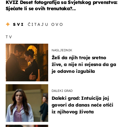
KVIZ Deset fotografija sa Svjetskog prvenstva:
Sjećate li se ovih trenutaka?...
SVI
ČITAJU OVO
TV
NASLJEDNIK
Želi da njih troje sretno
žive, a nije ni svjesna da ga
je odavno izgubila
DALEKI GRAD
Daleki grad: Intuicija joj
govori da danas neće otići
iz njihovog života