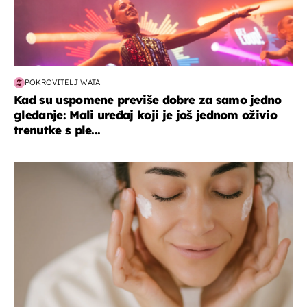
POKROVITELJ WATA
Kad su uspomene previše dobre za samo jedno
gledanje: Mali uređaj koji je još jednom oživio
trenutke s ple...
moda & ljepota