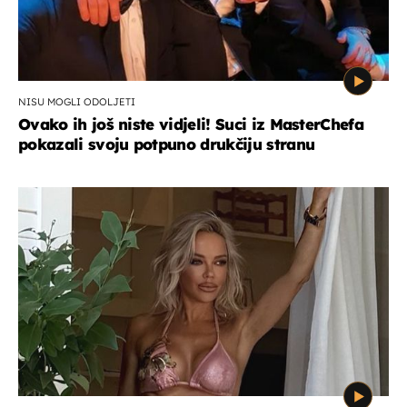
NISU MOGLI ODOLJETI
Ovako ih još niste vidjeli! Suci iz MasterChefa
pokazali svoju potpuno drukčiju stranu