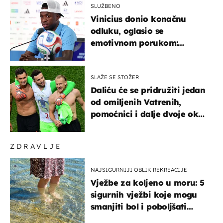
SLUŽBENO
Vinicius donio konačnu
odluku, oglasio se
emotivnom porukom:
"Hvala vam svima"
SLAŽE SE STOŽER
Daliću će se pridružiti jedan
od omiljenih Vatrenih,
pomoćnici i dalje dvoje oko
ponude
ZDRAVLJE
NAJSIGURNIJI OBLIK REKREACIJE
Vježbe za koljeno u moru: 5
sigurnih vježbi koje mogu
smanjiti bol i poboljšati
pokretljivost