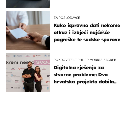
ZA POSLODAVCE
Kako ispravno dati nekome
otkaz i izbjeći najčešće
pogreške te sudske sporove
POKROVITELJ PHILIP MORRIS ZAGREB
Digitalna rješenja za
stvarne probleme: Dva
hrvatska projekta dobila
potporu za razvoj