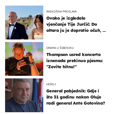
RASKOŠNA PROSLAVA
Ovako je izgledalo
vjenčanje Tije Jurčić: Do
oltara ju je dopratio očuh, a
slavilo se uz Olivera i Rozgu
DRAMA U ŠIBENIKU
Thompson usred koncerta
iznenada prekinuo pjesmu:
"Zovite hitnu!"
HEROJ
General pobjednik: Gdje i
što 31 godinu nakon Oluje
radi general Ante Gotovina?