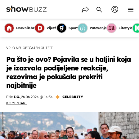
Dnevnik.hr
Vijesti
Sport
Putovanja
Lifestyle
VRLO NEUOBIČAJEN OUTFIT
Pa što je ovo? Pojavila se u haljini koja
je izazvala podijeljene reakcije,
rezovima je pokušala prekriti
najbitnije
Piše
I.G.
,
26.06.2024 @ 14:54
CELEBRITY
KOMENTARI
OMOGUĆI OBAVIJESTI