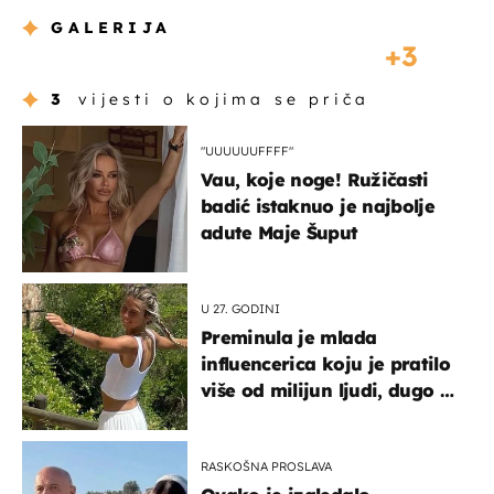
GALERIJA
3
3
vijesti o kojima se priča
"UUUUUUFFFF"
Vau, koje noge! Ružičasti
badić istaknuo je najbolje
adute Maje Šuput
U 27. GODINI
Preminula je mlada
influencerica koju je pratilo
više od milijun ljudi, dugo se
borila s opakom bolesti
RASKOŠNA PROSLAVA