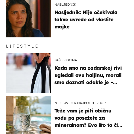
NASLJEDNIK
Nasljednik: Nije očekivala
takve uvrede od vlastite
majke
LIFESTYLE
BAŠ EFEKTNA
Kada smo na zadarskoj rivi
ugledali ovu haljinu, morali
smo doznati odakle je –
košta samo 18 eura
NIJE UVIJEK NAJBOLJI IZBOR
Teže vam je piti običnu
vodu pa posežete za
mineralnom? Evo što to čini
organizmu