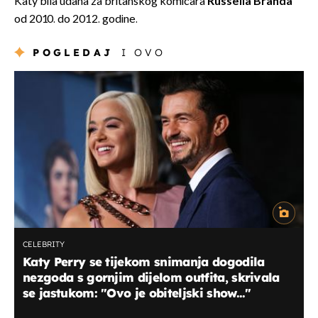
Katy bila udana za britanskog komičara
Russella Branda
od 2010. do 2012. godine.
POGLEDAJ
I OVO
CELEBRITY
Katy Perry se tijekom snimanja dogodila
nezgoda s gornjim dijelom outfita, skrivala
se jastukom: "Ovo je obiteljski show..."