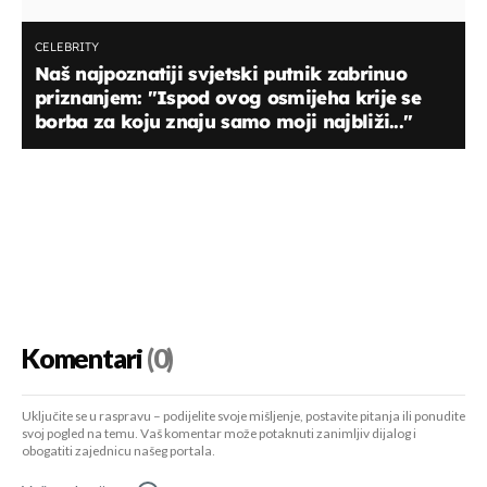
CELEBRITY
Naš najpoznatiji svjetski putnik zabrinuo
priznanjem: "Ispod ovog osmijeha krije se
borba za koju znaju samo moji najbliži..."
Komentari
(0)
Uključite se u raspravu – podijelite svoje mišljenje, postavite pitanja ili ponudite
svoj pogled na temu. Vaš komentar može potaknuti zanimljiv dijalog i
obogatiti zajednicu našeg portala.