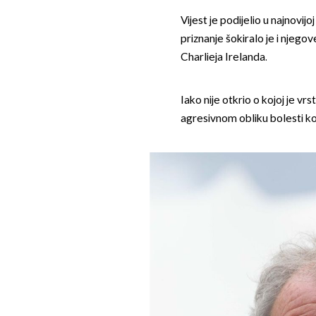
Vijest je podijelio u najnovijo
priznanje šokiralo je i njeg
Charlieja Irelanda.
Iako nije otkrio o kojoj je vrs
agresivnom obliku bolesti koji