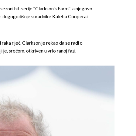
j sezoni hit-serije ''Clarkson's Farm'', a njegovo
ove dugogodišnje suradnike Kaleba Coopera i
ti raka riječ, Clarkson je rekao da se radi o
 je, srećom, otkriven u vrlo ranoj fazi.