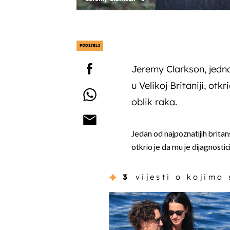
PODIJELI
Jeremy Clarkson, jedno 
u Velikoj Britaniji, otk
oblik raka.
Jedan od najpoznatijih britans
otkrio je da mu je dijagnostic
3
vijesti o kojima