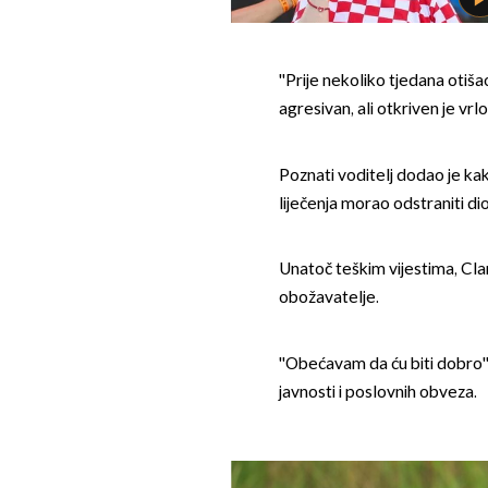
''Prije nekoliko tjedana otiša
agresivan, ali otkriven je vrlo
Poznati voditelj dodao je kak
liječenja morao odstraniti di
Unatoč teškim vijestima, Clar
obožavatelje.
''Obećavam da ću biti dobro'',
javnosti i poslovnih obveza.