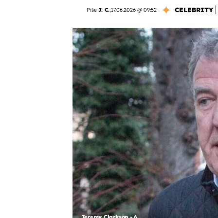
CELEBRITY
Piše
J. C.
,
17.06.2026 @ 09:52
Jeremy Clarkson - 6