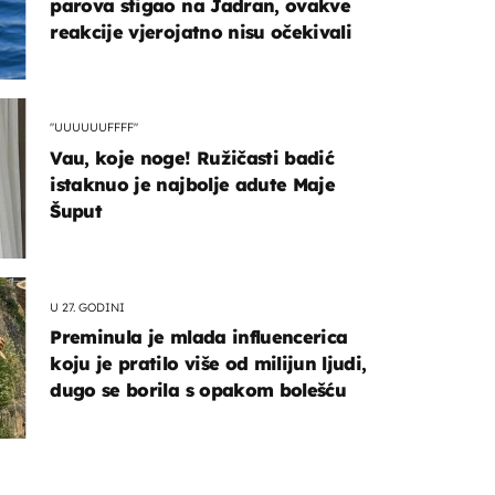
parova stigao na Jadran, ovakve
reakcije vjerojatno nisu očekivali
"UUUUUUFFFF"
Vau, koje noge! Ružičasti badić
istaknuo je najbolje adute Maje
Šuput
U 27. GODINI
Preminula je mlada influencerica
koju je pratilo više od milijun ljudi,
dugo se borila s opakom bolešću