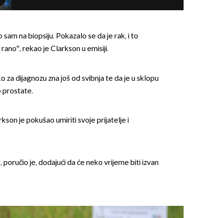
o sam na biopsiju. Pokazalo se da je rak, i to
 rano'', rekao je Clarkson u emisiji.
o za dijagnozu zna još od svibnja te da je u sklopu
o prostate.
kson je pokušao umiriti svoje prijatelje i
 poručio je, dodajući da će neko vrijeme biti izvan