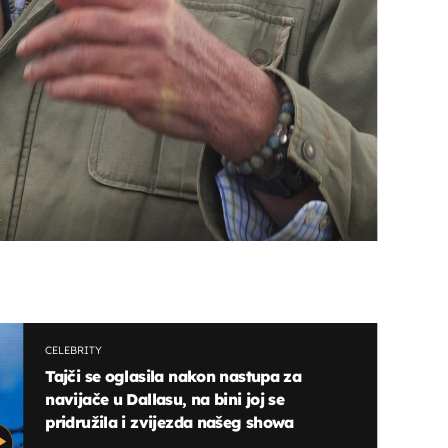
CELEBRITY
Tajči se oglasila nakon nastupa za
navijače u Dallasu, na bini joj se
pridružila i zvijezda našeg showa