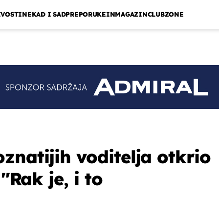
IVOSTI
NEKAD I SAD
PREPORUKE
INMAGAZIN
CLUBZONE
natijih voditelja otkrio
''Rak je, i to