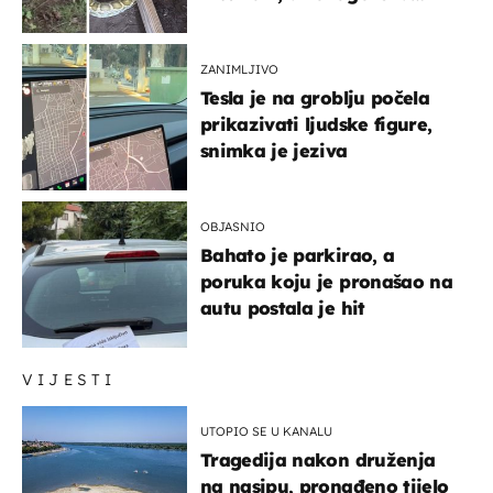
snimka otkrila posljednji
obrok
ZANIMLJIVO
Tesla je na groblju počela
prikazivati ljudske figure,
snimka je jeziva
OBJASNIO
Bahato je parkirao, a
poruka koju je pronašao na
autu postala je hit
VIJESTI
UTOPIO SE U KANALU
Tragedija nakon druženja
na nasipu, pronađeno tijelo