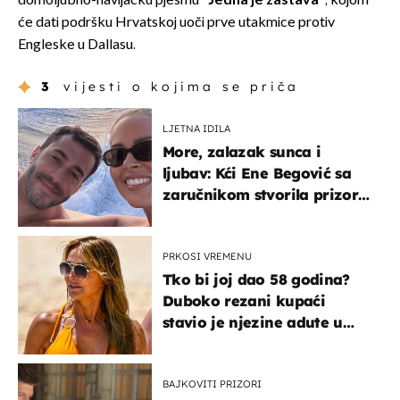
domoljubno-navijačku pjesmu "
Jedna je zastava
", kojom
će dati podršku Hrvatskoj uoči prve utakmice protiv
Engleske u Dallasu.
3
vijesti o kojima se priča
LJETNA IDILA
More, zalazak sunca i
ljubav: Kći Ene Begović sa
zaručnikom stvorila prizor
kao s razglednice
PRKOSI VREMENU
Tko bi joj dao 58 godina?
Duboko rezani kupaći
stavio je njezine adute u
prvi plan
BAJKOVITI PRIZORI