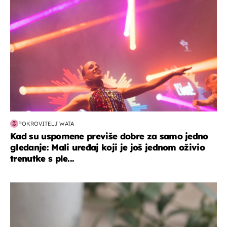
POKROVITELJ WATA
Kad su uspomene previše dobre za samo jedno
gledanje: Mali uređaj koji je još jednom oživio
trenutke s ple...
hrana i piće