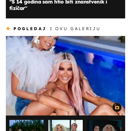
"S 14 godina sam htio biti znanstvenik i
fizičar''
POGLEDAJ
I OVU GALERIJU