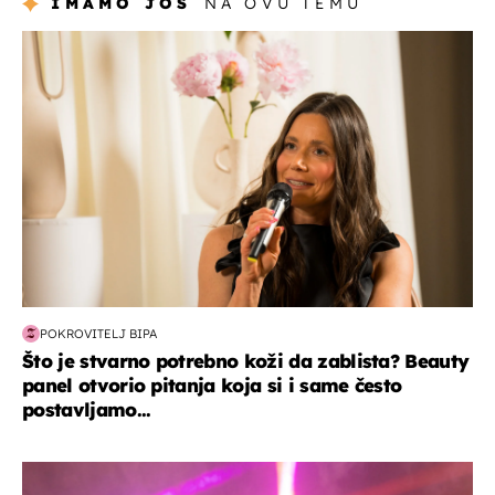
IMAMO JOŠ
NA OVU TEMU
moda & ljepota
POKROVITELJ BIPA
Što je stvarno potrebno koži da zablista? Beauty
panel otvorio pitanja koja si i same često
postavljamo...
kultura & zabava