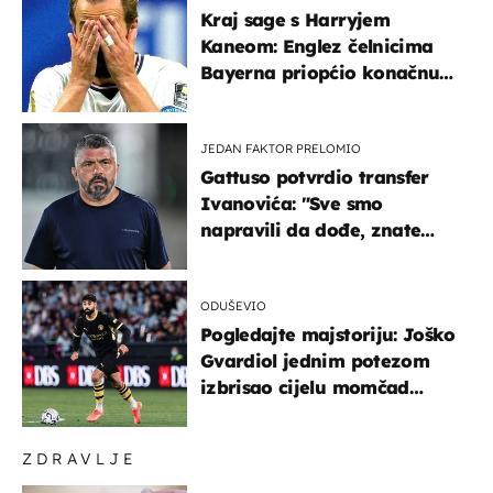
Kraj sage s Harryjem
Kaneom: Englez čelnicima
Bayerna priopćio konačnu
odluku
JEDAN FAKTOR PRELOMIO
Gattuso potvrdio transfer
Ivanovića: "Sve smo
napravili da dođe, znate
kamo je otišao..."
ODUŠEVIO
Pogledajte majstoriju: Joško
Gvardiol jednim potezom
izbrisao cijelu momčad
Atletica
ZDRAVLJE