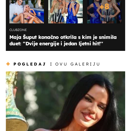
+
8
CLUBZONE
Maja Šuput konačno otkrila s kim je snimila
duet: ''Dvije energije i jedan ljetni hit!''
POGLEDAJ
I OVU GALERIJU