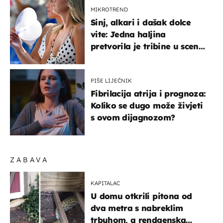
MIKROTREND
Sinj, alkari i dašak dolce
vite: Jedna haljina
pretvorila je tribine u scenu
iz talijanskog filma
PIŠE LIJEČNIK
Fibrilacija atrija i prognoza:
Koliko se dugo može živjeti
s ovom dijagnozom?
ZABAVA
KAPITALAC
U domu otkrili pitona od
dva metra s nabreklim
trbuhom, a rendgenska