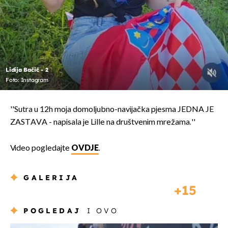
Lidija Bačić - 2
Foto: Instagram
''Sutra u 12h moja domoljubno-navijačka pjesma JEDNA JE
ZASTAVA - napisala je Lille na društvenim mrežama.''
Video pogledajte
OVDJE
.
GALERIJA
15
POGLEDAJ
I OVO