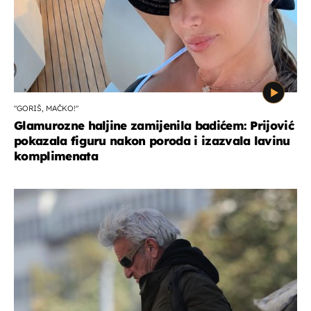
"GORIŠ, MAČKO!"
Glamurozne haljine zamijenila badićem: Prijović
pokazala figuru nakon poroda i izazvala lavinu
komplimenata