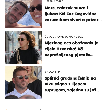
LJETNA IDILA
More, zalazak sunca i
ljubav: Kći Ene Begović sa
zaručnikom stvorila prizor
kao s razglednice
ČUVA USPOMENU NA NJEGA
Njezinog oca obožavala je
cijela Hrvatska! Kći
neprežaljenog pjevača
projurila špicom na dva
kotača
SKLADAN PAR
Splitski gradonačelnik na
Alku stigao s lijepom
suprugom, zajedno su još
od fakulteta