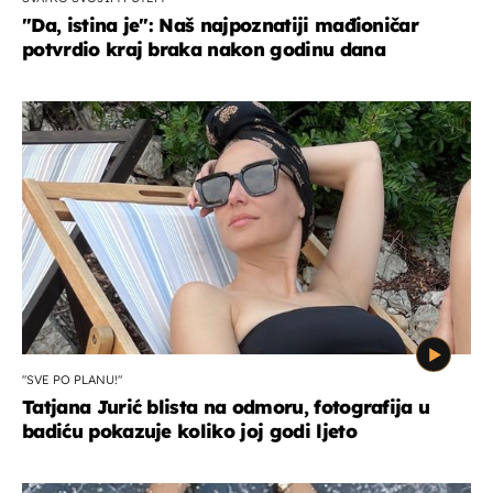
"Da, istina je": Naš najpoznatiji mađioničar
potvrdio kraj braka nakon godinu dana
"SVE PO PLANU!"
Tatjana Jurić blista na odmoru, fotografija u
badiću pokazuje koliko joj godi ljeto