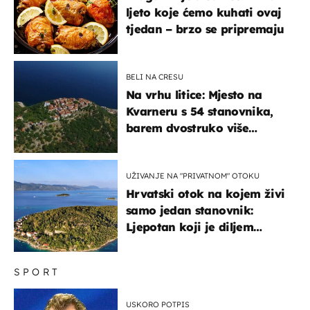
ljeto koje ćemo kuhati ovaj
tjedan – brzo se pripremaju
BELI NA CRESU
Na vrhu litice: Mjesto na
Kvarneru s 54 stanovnika,
barem dvostruko više
mačaka i pogledom od
kojega zastaje dah
UŽIVANJE NA "PRIVATNOM" OTOKU
Hrvatski otok na kojem živi
samo jedan stanovnik:
Ljepotan koji je diljem
svijeta poznat po svojem
"bijelom zlatu"
SPORT
USKORO POTPIS