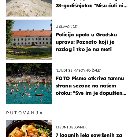
28-godišnjaka: "Nisu čuli ni
jauk ni poziv upomoć"
U SLAVONIJI
Policija upala u Gradsku
upravu: Poznato koji je
razlog i tko je na meti
"LJUDI SE MASOVNO ŽALE"
FOTO Pismo otkriva tamnu
stranu sezone na našem
otoku: "Sve im je dopušteno!
Izlijevaju fekalije u more,
na plažama se dobije kožni
PUTOVANJA
osip"
TJEDNI JELOVNIK
7 laganih jela savršenih za