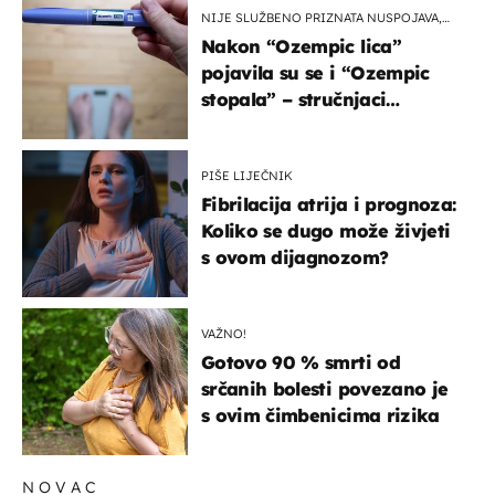
NIJE SLUŽBENO PRIZNATA NUSPOJAVA,
ALI ...
Nakon “Ozempic lica”
pojavila su se i “Ozempic
stopala” – stručnjaci
objašnjavaju što se događa
PIŠE LIJEČNIK
Fibrilacija atrija i prognoza:
Koliko se dugo može živjeti
s ovom dijagnozom?
VAŽNO!
Gotovo 90 % smrti od
srčanih bolesti povezano je
s ovim čimbenicima rizika
NOVAC