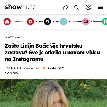
Dnevnik.hr
Vijesti
Sport
Putovanja
Lifestyle
''JEDNA JE...''
Zašto Lidija Bačić šije hrvatsku
zastavu? Sve je otkrila u novom videu
na Instagramu
Piše
J. C.
,
17.06.2026 @ 09:15
CELEBRITY
KOMENTARI
OMOGUĆI OBAVIJESTI