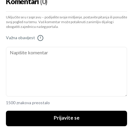
Komentari
(0)
Uključite se u raspravu – podijelite svoje mišljenje, postavite pitanja ili ponudite
svoj pogled na temu. Vaš komentar može potaknuti zanimljiv dijalog i
obogatiti zajednicu našeg portala.
Važna obavijest
!
1500 znakova preostalo
Prijavite se