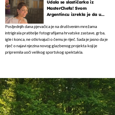
Udala se slastičarka iz
MasterChefa! Svom
Argentincu izrekla je da u
rodnoj Hercegovini
Posljednjih dana pjevačica je na društvenim mrežama
intrigirala pratitelje fotografijama hrvatske zastave, grba,
igle i konca, ne otkrivajući o čemu je riječ. Sada je jasno da je
riječ o najavi njezina novog glazbenog projekta koji je
pripremila uoči velikog sportskog spektakla.