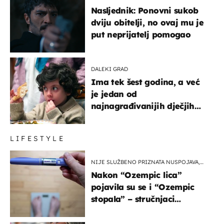
Nasljednik: Ponovni sukob
dviju obitelji, no ovaj mu je
put neprijatelj pomogao
DALEKI GRAD
Ima tek šest godina, a već
je jedan od
najnagrađivanijih dječjih
glumaca
LIFESTYLE
NIJE SLUŽBENO PRIZNATA NUSPOJAVA,
ALI ...
Nakon “Ozempic lica”
pojavila su se i “Ozempic
stopala” – stručnjaci
objašnjavaju što se događa