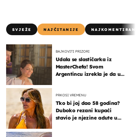
SVJEŽE
NAJČITANIJE
NAJKOMENTIRAN
BAJKOVITI PRIZORI
Udala se slastičarka iz
MasterChefa! Svom
Argentincu izrekla je da u
rodnoj Hercegovini
PRKOSI VREMENU
Tko bi joj dao 58 godina?
Duboko rezani kupaći
stavio je njezine adute u
prvi plan