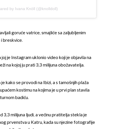
ared by Ivana Knöll (@knolldoll)
jali goruće vatrice, smajliće sa zaljubljenim
 i breskvice.
joj je Instagram uklonio video koji je objavila na
i na kojoj ju prati 3,3 milijuna obožavatelja.
 kako se provodi na Ibizi, a s tamošnjih plaža
upaćem kostimu na kojima je u prvi plan stavila
jaturnom badiću.
3,3 milijuna ljudi, a većinu pratitelja stekla je
g prvenstva u Katru, kada su njezine fotografije