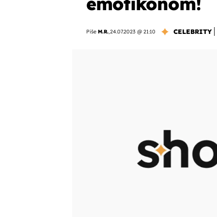
emotikonom!
CELEBRITY
Piše
M.R.
,
24.07.2023 @ 21:10