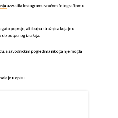
enja
uzvratila Instagramu vrućom fotografijom u
to poprsje, ali i bujna stražnjica koja je u
a do potpunog izražaja.
nđu, a zavodničkim pogledima nikoga nije mogla
ala je u opisu.