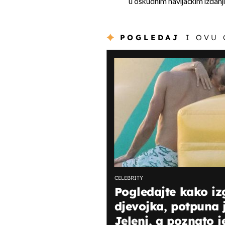
u oskudnim navijačkim izdanjim
POGLEDAJ
I OVU
CELEBRITY
Pogledajte kako iz
djevojka, potpuna 
Jeleni, a poznato je