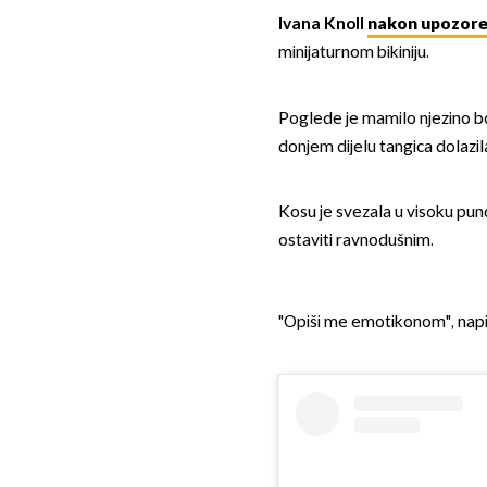
Ivana Knoll
nakon upozor
minijaturnom bikiniju.
Poglede je mamilo njezino boga
donjem dijelu tangica dolazil
Kosu je svezala u visoku pu
ostaviti ravnodušnim.
"Opiši me emotikonom", napis