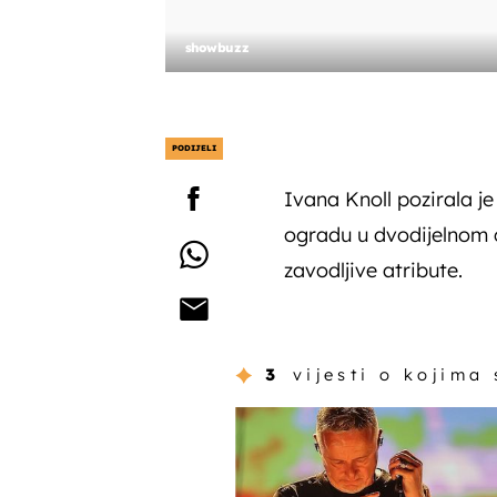
showbuzz
PODIJELI
Ivana Knoll pozirala j
ogradu u dvodijelnom c
zavodljive atribute.
3
vijesti o kojima