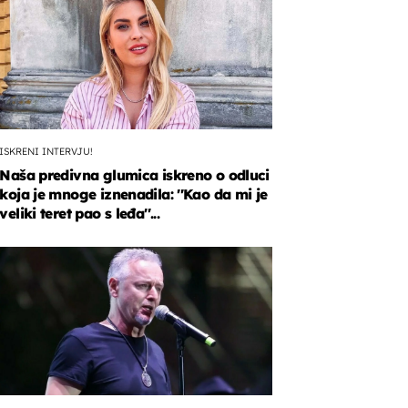
ISKRENI INTERVJU!
Naša predivna glumica iskreno o odluci
koja je mnoge iznenadila: ''Kao da mi je
veliki teret pao s leđa''...