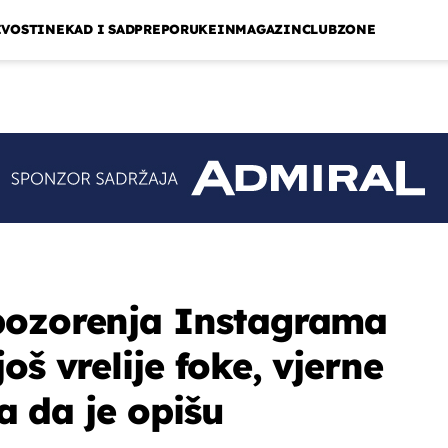
IVOSTI
NEKAD I SAD
PREPORUKE
INMAGAZIN
CLUBZONE
pozorenja Instagrama
oš vrelije foke, vjerne
la da je opišu