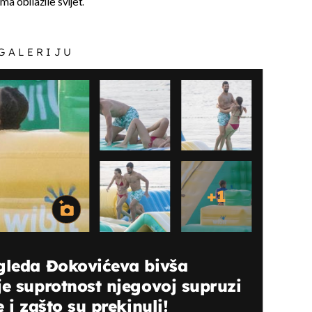
a obilazile svijet.
 GALERIJU
+
1
gleda Đokovićeva bivša
je suprotnost njegovoj supruzi
 i zašto su prekinuli!