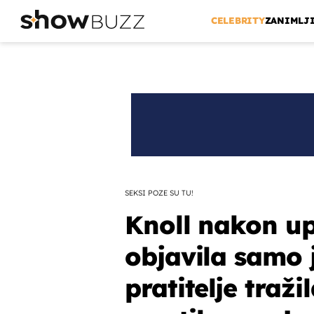
CELEBRITY
ZANIMLJ
SEKSI POZE SU TU!
Knoll nakon u
objavila samo j
pratitelje traži