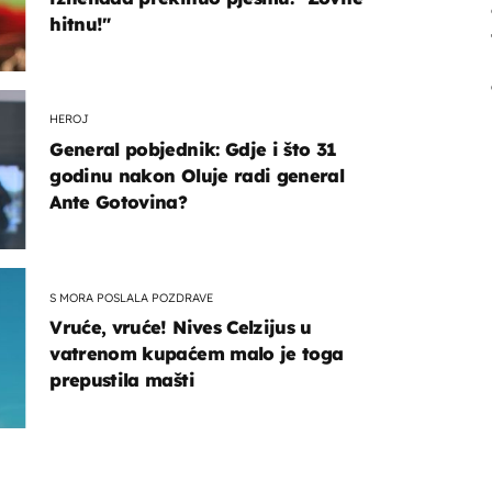
hitnu!"
HEROJ
General pobjednik: Gdje i što 31
godinu nakon Oluje radi general
Ante Gotovina?
S MORA POSLALA POZDRAVE
Vruće, vruće! Nives Celzijus u
vatrenom kupaćem malo je toga
prepustila mašti