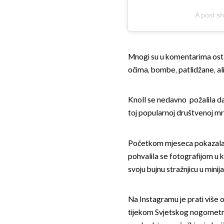
A post sh
Mnogi su u komentarima ostavl
očima, bombe, patlidžane, ali
Knoll se nedavno požalila da 
toj popularnoj društvenoj mrež
Početkom mjeseca pokazala je
pohvalila se fotografijom u k
svoju bujnu stražnjicu u mini
Na Instagramu je prati više od 
tijekom Svjetskog nogometno