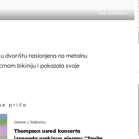
Foto: DNEVNIK.hr
e u dvorištu naslonjena na metalnu
rnom bikiniju i pokazala svoje
 se priča
DRAMA U ŠIBENIKU
Thompson usred koncerta
iznenada prekinuo pjesmu: "Zovite