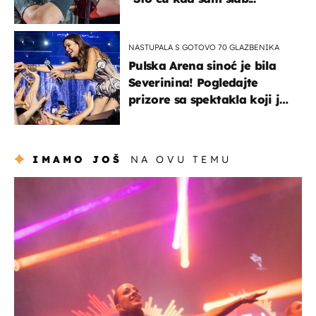
NASTUPALA S GOTOVO 70 GLAZBENIKA
Pulska Arena sinoć je bila
Severinina! Pogledajte
prizore sa spektakla koji je
rasprodan mjesec dana
ranije
IMAMO JOŠ
NA OVU TEMU
kultura & zabava