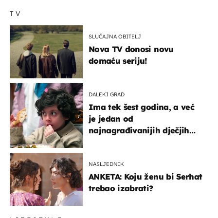
TV
SLUČAJNA OBITELJ
Nova TV donosi novu
domaću seriju!
DALEKI GRAD
Ima tek šest godina, a već
je jedan od
najnagrađivanijih dječjih
glumaca
NASLJEDNIK
ANKETA: Koju ženu bi Serhat
trebao izabrati?