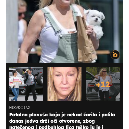
+
12
NEKAD I SAD
Fatalna plavuša koja je nekad žarila i palila
danas jedva drži oči otvorene, zbog
natečenog i podbuhlog lica teško ju je i