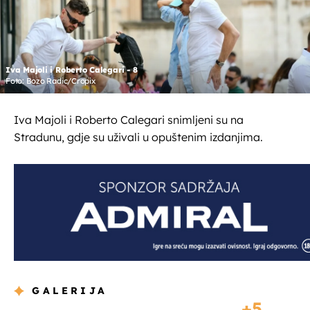
Iva Majoli i Roberto Calegari - 8
Foto: Bozo Radic/Cropix
Iva Majoli i Roberto Calegari snimljeni su na
Stradunu, gdje su uživali u opuštenim izdanjima.
GALERIJA
5