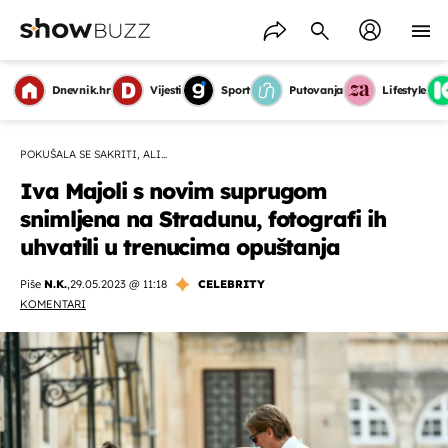
Dnevnik.hr
Vijesti
Sport
Putovanja
Lifestyle
POKUŠALA SE SAKRITI, ALI...
Iva Majoli s novim suprugom
snimljena na Stradunu, fotografi ih
uhvatili u trenucima opuštanja
Piše
N.K.
,
29.05.2023 @ 11:18
CELEBRITY
KOMENTARI
OMOGUĆI OBAVIJESTI