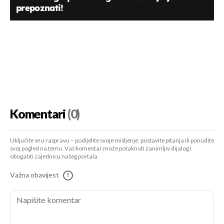
prepoznati!
Komentari
(0)
Uključite se u raspravu – podijelite svoje mišljenje, postavite pitanja ili ponudite
svoj pogled na temu. Vaš komentar može potaknuti zanimljiv dijalog i
obogatiti zajednicu našeg portala.
Važna obavijest
!