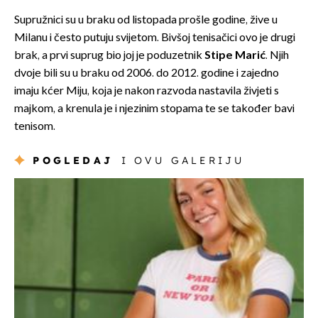
Supružnici su u braku od listopada prošle godine, žive u
Milanu i često putuju svijetom. Bivšoj tenisačici ovo je drugi
brak, a prvi suprug bio joj je poduzetnik
Stipe Marić
. Njih
dvoje bili su u braku od 2006. do 2012. godine i zajedno
imaju kćer Miju, koja je nakon razvoda nastavila živjeti s
majkom, a krenula je i njezinim stopama te se također bavi
tenisom.
POGLEDAJ
I OVU GALERIJU