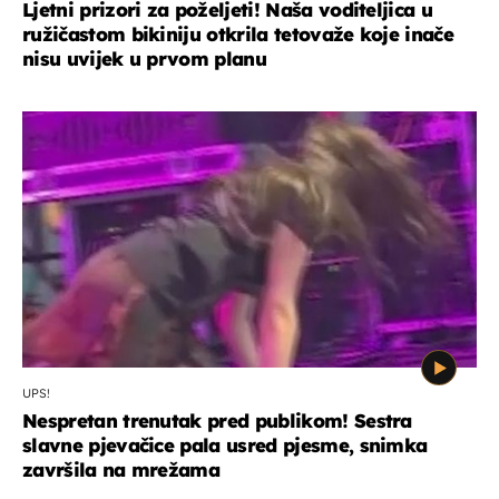
Ljetni prizori za poželjeti! Naša voditeljica u
ružičastom bikiniju otkrila tetovaže koje inače
nisu uvijek u prvom planu
UPS!
Nespretan trenutak pred publikom! Sestra
slavne pjevačice pala usred pjesme, snimka
završila na mrežama