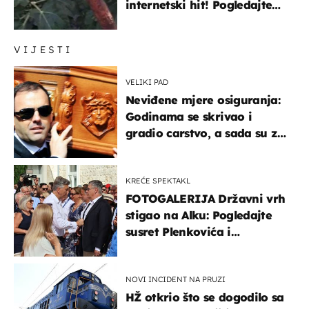
internetski hit! Pogledajte
što je napisao
VIJESTI
VELIKI PAD
Neviđene mjere osiguranja:
Godinama se skrivao i
gradio carstvo, a sada su za
njegovo izručenje naručili
posebno vozilo
KREĆE SPEKTAKL
FOTOGALERIJA Državni vrh
stigao na Alku: Pogledajte
susret Plenkovića i
Milanovića
NOVI INCIDENT NA PRUZI
HŽ otkrio što se dogodilo sa