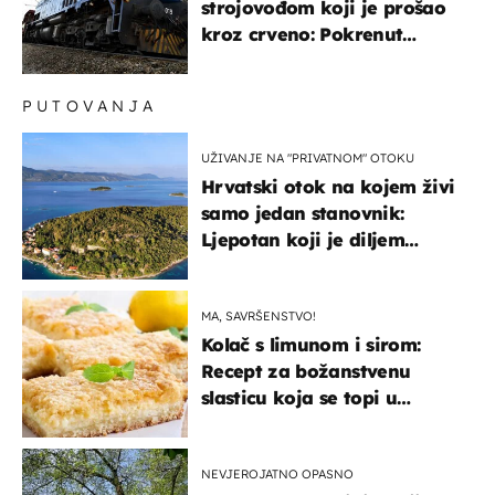
strojovođom koji je prošao
kroz crveno: Pokrenut
inspekcijski nadzor
PUTOVANJA
UŽIVANJE NA "PRIVATNOM" OTOKU
Hrvatski otok na kojem živi
samo jedan stanovnik:
Ljepotan koji je diljem
svijeta poznat po svojem
"bijelom zlatu"
MA, SAVRŠENSTVO!
Kolač s limunom i sirom:
Recept za božanstvenu
slasticu koja se topi u
ustima
NEVJEROJATNO OPASNO