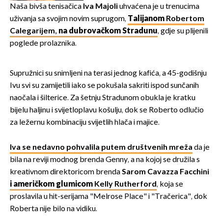
ranije
Naša bivša tenisačica
Iva Majoli
uhvaćena je u trenucima
uživanja sa svojim novim suprugom,
Talijanom
Robertom
Calegarijem,
na dubrovačkom Stradunu
, gdje su plijenili
poglede prolaznika.
Supružnici su snimljeni na terasi jednog kafića, a 45-godišnju
Ivu svi su zamijetili iako se pokušala sakriti ispod sunčanih
naočala i šilterice. Za šetnju Stradunom obukla je kratku
bijelu haljinu i svijetloplavu košulju, dok se Roberto odlučio
za ležernu kombinaciju svijetlih hlača i majice.
Iva se nedavno pohvalila putem društvenih mreža
da je
bila na reviji modnog brenda Genny, a na kojoj se družila s
kreativnom direktoricom brenda
Sarom Cavazza Facchini
i američkom glumicom
Kelly Rutherford
, koja se
proslavila u hit-serijama "Melrose Place" i "Tračerica", dok
Roberta nije bilo na vidiku.