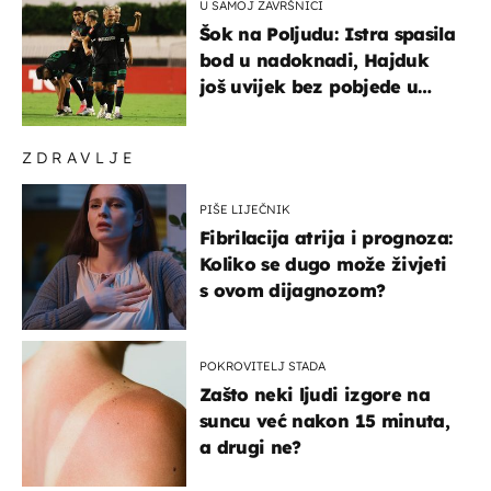
U SAMOJ ZAVRŠNICI
Šok na Poljudu: Istra spasila
bod u nadoknadi, Hajduk
još uvijek bez pobjede u
HNL-u
ZDRAVLJE
PIŠE LIJEČNIK
Fibrilacija atrija i prognoza:
Koliko se dugo može živjeti
s ovom dijagnozom?
POKROVITELJ STADA
Zašto neki ljudi izgore na
suncu već nakon 15 minuta,
a drugi ne?