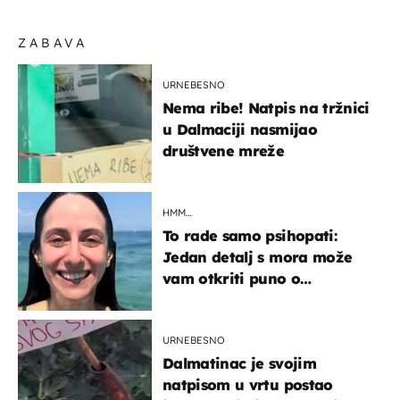
ZABAVA
URNEBESNO
Nema ribe! Natpis na tržnici
u Dalmaciji nasmijao
društvene mreže
HMM…
To rade samo psihopati:
Jedan detalj s mora može
vam otkriti puno o
prijateljima
URNEBESNO
Dalmatinac je svojim
natpisom u vrtu postao