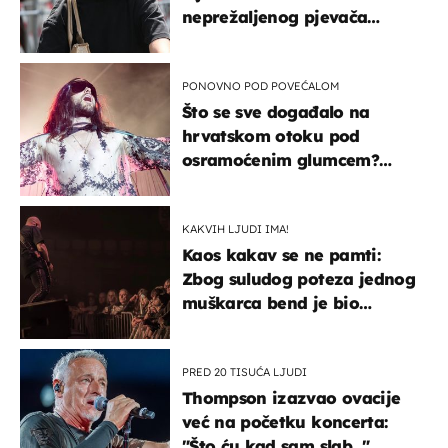
neprežaljenog pjevača
projurila špicom na dva
kotača
PONOVNO POD POVEĆALOM
Što se sve događalo na
hrvatskom otoku pod
osramoćenim glumcem?
Bizarni prizori i danas
izazivaju nevjericu
KAKVIH LJUDI IMA!
Kaos kakav se ne pamti:
Zbog suludog poteza jednog
muškarca bend je bio
prisiljen prekinuti nastup
PRED 20 TISUĆA LJUDI
Thompson izazvao ovacije
već na početku koncerta:
"Što ću kad sam slab..."