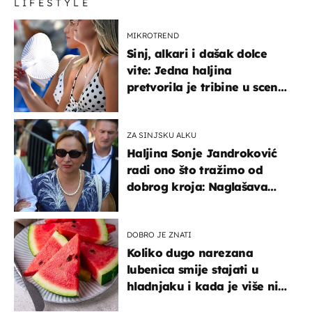
LIFESTYLE
MIKROTREND
Sinj, alkari i dašak dolce
vite: Jedna haljina
pretvorila je tribine u scenu
iz talijanskog filma
ZA SINJSKU ALKU
Haljina Sonje Jandroković
radi ono što tražimo od
dobrog kroja: Naglašava
struk, a sada je i na
sniženju
DOBRO JE ZNATI
Koliko dugo narezana
lubenica smije stajati u
hladnjaku i kada je više nije
sigurno jesti?