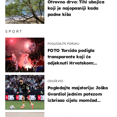
Otrovno drvo: Tihi ubojica
koji je najopasniji kada
padne kiša
SPORT
POGLEDAJTE PORUKU
FOTO Torcida podigla
transparente koji će
odjeknuti Hrvatskom:
Prozvali "moralne vertikale"
ODUŠEVIO
Pogledajte majstoriju: Joško
Gvardiol jednim potezom
izbrisao cijelu momčad
Atletica