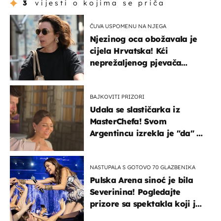
3
vijesti o kojima se priča
ČUVA USPOMENU NA NJEGA
Njezinog oca obožavala je
cijela Hrvatska! Kći
neprežaljenog pjevača
projurila špicom na dva
kotača
BAJKOVITI PRIZORI
Udala se slastičarka iz
MasterChefa! Svom
Argentincu izrekla je "da" u
rodnoj Hercegovini
NASTUPALA S GOTOVO 70 GLAZBENIKA
Pulska Arena sinoć je bila
Severinina! Pogledajte
prizore sa spektakla koji je
rasprodan mjesec dana