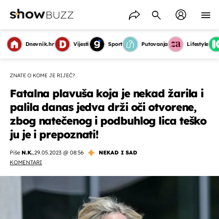
Dnevnik.hr
Vijesti
Sport
Putovanja
Lifestyle
ZNATE O KOME JE RIJEČ?
Fatalna plavuša koja je nekad žarila i
palila danas jedva drži oči otvorene,
zbog natečenog i podbuhlog lica teško
ju je i prepoznati!
Piše
N.K.
,
29.05.2023 @ 08:56
NEKAD I SAD
KOMENTARI
OMOGUĆI OBAVIJESTI