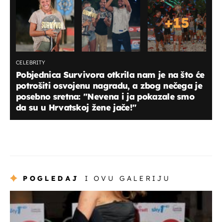
+
15
CELEBRITY
Pobjednica Survivora otkrila nam je na što će
potrošiti osvojenu nagradu, a zbog nečega je
posebno sretna: "Nevena i ja pokazale smo
da su u Hrvatskoj žene jače!"
POGLEDAJ
I OVU GALERIJU