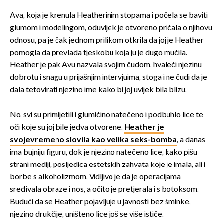
Ava, koja je krenula Heatherinim stopama i počela se baviti
glumom i modelingom, oduvijek je otvoreno pričala o njihovu
odnosu, pa je čak jednom prilikom otkrila da joj je Heather
pomogla da prevlada tjeskobu koja ju je dugo mučila.
Heather je pak Avu nazvala svojim čudom, hvaleći njezinu
dobrotu i snagu u prijašnjim intervjuima, stoga i ne čudi da je
dala tetovirati njezino ime kako bi joj uvijek bila blizu.
No, svi su primijetili i glumičino natečeno i podbuhlo lice te
oči koje su joj bile jedva otvorene.
Heather je
svojevremeno slovila kao velika seks-bomba
, a danas
ima bujniju figuru, dok je njezino natečeno lice, kako pišu
strani mediji, posljedica estetskih zahvata koje je imala, ali i
borbe s alkoholizmom. Vidljivo je da je operacijama
sređivala obraze i nos, a očito je pretjerala i s botoksom.
Budući da se Heather pojavljuje u javnosti bez šminke,
njezino drukčije, uništeno lice još se više ističe.