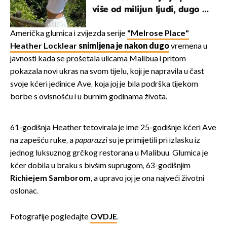
više od milijun ljudi, dugo se
borila s opakom bolešću
Američka glumica i zvijezda serije
"Melrose Place"
Heather Locklear
snimljena je nakon dugo
vremena u
javnosti kada se prošetala ulicama Malibua i pritom
pokazala novi ukras na svom tijelu, koji je napravila u čast
svoje kćeri jedinice Ave, koja joj je bila podrška tijekom
borbe s ovisnošću i u burnim godinama života.
61-godišnja Heather tetovirala je ime 25-godišnje kćeri Ave
na zapešću ruke, a
paparazzi
su je primijetili pri izlasku iz
jednog luksuznog grčkog restorana u Malibuu. Glumica je
kćer dobila u braku s bivšim suprugom, 63-godišnjim
Richiejem Samborom
, a upravo joj je ona najveći životni
oslonac.
Fotografije pogledajte
OVDJE
.