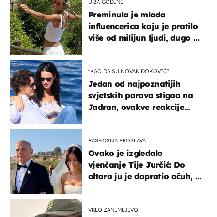
U 27. GODINI
Preminula je mlada
influencerica koju je pratilo
više od milijun ljudi, dugo se
borila s opakom bolešću
"KAO DA SU NOVAK ĐOKOVIĆ"
Jedan od najpoznatijih
svjetskih parova stigao na
Jadran, ovakve reakcije
vjerojatno nisu očekivali
RASKOŠNA PROSLAVA
Ovako je izgledalo
vjenčanje Tije Jurčić: Do
oltara ju je dopratio očuh, a
slavilo se uz Olivera i Rozgu
VRLO ZANIMLJIVO!