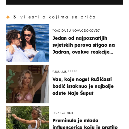
3
vijesti o kojima se priča
"KAO DA SU NOVAK ĐOKOVIĆ"
Jedan od najpoznatijih
svjetskih parova stigao na
Jadran, ovakve reakcije
vjerojatno nisu očekivali
"UUUUUUFFFF"
Vau, koje noge! Ružičasti
badić istaknuo je najbolje
adute Maje Šuput
U 27. GODINI
Preminula je mlada
influencerica koju je pratilo