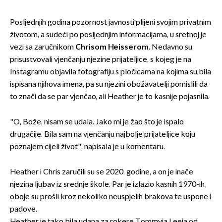
Posljednjih godina pozornost javnosti plijeni svojim privatnim
životom, a sudeći po posljednjim informacijama, u sretnoj je
vezi sa zaručnikom
Chrisom Heisserom
. Nedavno su
prisustvovali vjenčanju njezine prijateljice, s kojeg je na
Instagramu objavila fotografiju s pločicama na kojima su bila
ispisana njihova imena, pa su njezini obožavatelji pomislili da
to znači da se par vjenčao, ali Heather je to kasnije pojasnila.
"O, Bože, nisam se udala. Jako mi je žao što je ispalo
drugačije. Bila sam na vjenčanju najbolje prijateljice koju
poznajem cijeli život", napisala je u komentaru.
Heather i Chris zaručili su se 2020. godine, a on je inače
njezina ljubav iz srednje škole. Par je izlazio kasnih 1970-ih,
oboje su prošli kroz nekoliko neuspjelih brakova te uspone i
padove.
Heather je tako bila udana za rokere Tommyja Leeja od