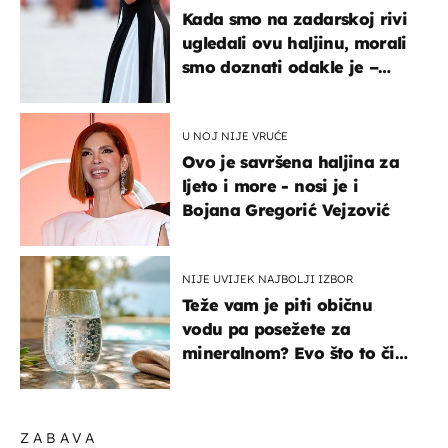
Kada smo na zadarskoj rivi
ugledali ovu haljinu, morali
smo doznati odakle je –
košta samo 18 eura
U NOJ NIJE VRUĆE
Ovo je savršena haljina za
ljeto i more - nosi je i
Bojana Gregorić Vejzović
NIJE UVIJEK NAJBOLJI IZBOR
Teže vam je piti običnu
vodu pa posežete za
mineralnom? Evo što to čini
organizmu
ZABAVA