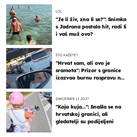
LOL
"Je li živ, zna li se?": Snimka
s Jadrana postala hit, radi li
i vaš muž ovo?
ŠTO KAŽETE?
"Hrvat sam, ali ovo je
sramota": Prizor s granice
izazvao burnu raspravu na
društvenim mrežama
ZAMJERATE LI JOJ?
"Koja kuja…": Snašla se na
hrvatskoj granici, ali
gledatelji su podijeljeni