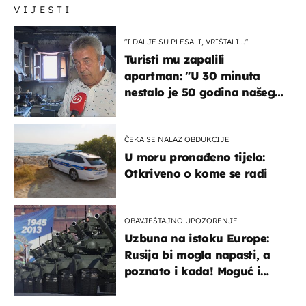
VIJESTI
"I DALJE SU PLESALI, VRIŠTALI..."
Turisti mu zapalili
apartman: "U 30 minuta
nestalo je 50 godina našeg
života, supruga i ja ne
možemo oka sklopiti"
ČEKA SE NALAZ OBDUKCIJE
U moru pronađeno tijelo:
Otkriveno o kome se radi
OBAVJEŠTAJNO UPOZORENJE
Uzbuna na istoku Europe:
Rusija bi mogla napasti, a
poznato i kada! Moguć i
kopneni upad u članicu
NATO-a