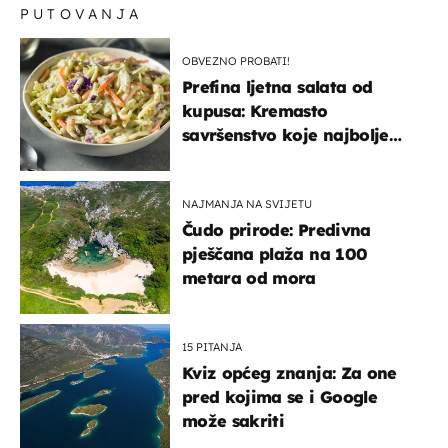
PUTOVANJA
OBVEZNO PROBATI!
Prefina ljetna salata od
kupusa: Kremasto
savršenstvo koje najbolje
paše uz pečeno meso
NAJMANJA NA SVIJETU
Čudo prirode: Predivna
pješčana plaža na 100
metara od mora
15 PITANJA
Kviz općeg znanja: Za one
pred kojima se i Google
može sakriti