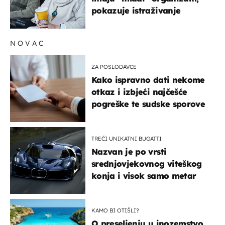
pokazuje istraživanje
NOVAC
ZA POSLODAVCE
Kako ispravno dati nekome
otkaz i izbjeći najčešće
pogreške te sudske sporove
TREĆI UNIKATNI BUGATTI
Nazvan je po vrsti
srednjovjekovnog viteškog
konja i visok samo metar
KAMO BI OTIŠLI?
O preseljenju u inozemstvo