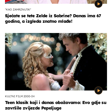
"KAO ZAMRZNUTA!"
Sjećate se tete Zelde iz Sabrine? Danas ima 67
godina, a izgleda znatno mlađe!
KULTNI FILM 2000-IH
Teen klasik koji i danas obožavamo: Evo gdje su
završile zvijezde Pepeljuge