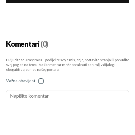
Komentari
(0)
Uključite se u raspravu – podijelite svoje mišljenje, postavite pitanja ili ponudite
svoj pogled na temu. Vaš komentar može potaknuti zanimljiv dijalog i
obogatiti zajednicu našeg portala.
Važna obavijest
!