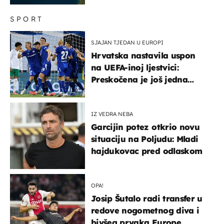
SPORT
SJAJAN TJEDAN U EUROPI
Hrvatska nastavila uspon
na UEFA-inoj ljestvici:
Preskočena je još jedna
država
IZ VEDRA NEBA
Garcijin potez otkrio novu
situaciju na Poljudu: Mladi
hajdukovac pred odlaskom
OPA!
Josip Šutalo radi transfer u
redove nogometnog diva i
bivšeg prvaka Europe