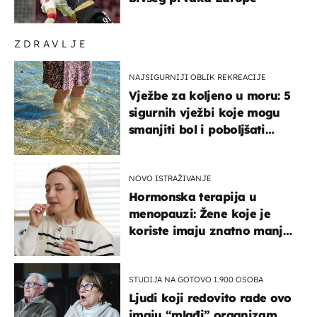
ZDRAVLJE
NAJSIGURNIJI OBLIK REKREACIJE
Vježbe za koljeno u moru: 5
sigurnih vježbi koje mogu
smanjiti bol i poboljšati
pokretljivost
NOVO ISTRAŽIVANJE
Hormonska terapija u
menopauzi: Žene koje je
koriste imaju znatno manji
rizik od ovoga
STUDIJA NA GOTOVO 1.900 OSOBA
Ljudi koji redovito rade ovo
imaju “mlađi” organizam,