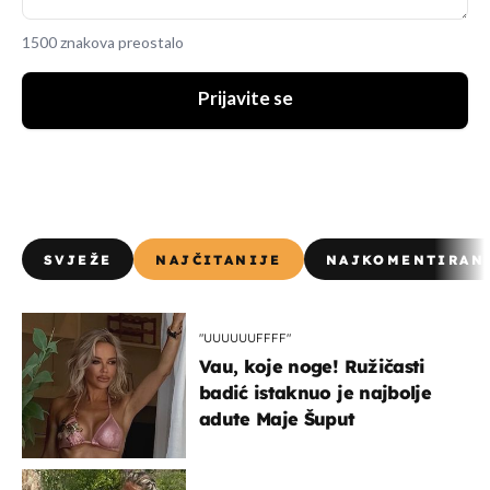
1500 znakova preostalo
Prijavite se
SVJEŽE
NAJČITANIJE
NAJKOMENTIRAN
"UUUUUUFFFF"
Vau, koje noge! Ružičasti
badić istaknuo je najbolje
adute Maje Šuput