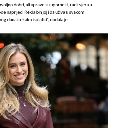
voljno dobri, ali upravo su upornost, rad i vjera u
de naprijed. Rekla bih joj i da uživa u svakom
og dana itekako isplatiti", dodala je.
OMOGUĆI OBAVIJESTI