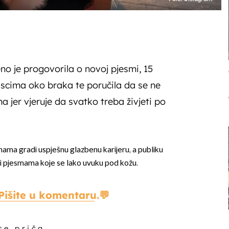
o je progovorila o novoj pjesmi, 15
tiscima oko braka te poručila da se ne
 jer vjeruje da svatko treba živjeti po
ama gradi uspješnu glazbenu karijeru, a publiku
 i pjesmama koje se lako uvuku pod kožu.
Pišite u komentaru.
 se priča