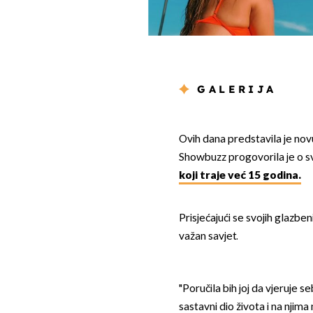
GALERIJA
Ovih dana predstavila je no
Showbuzz progovorila je o svoj
koji traje već 15 godina.
Prisjećajući se svojih glazbe
važan savjet.
"Poručila bih joj da vjeruje se
sastavni dio života i na nji