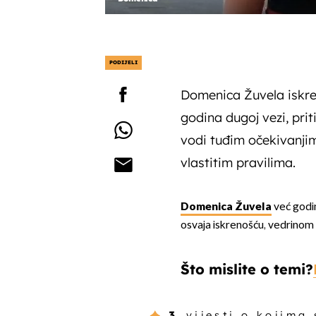
PODIJELI
Domenica Žuvela iskren
godina dugoj vezi, pri
vodi tuđim očekivanjima
vlastitim pravilima.
Domenica Žuvela
već godin
osvaja iskrenošću, vedrinom
Što mislite o temi?
3
vijesti o kojima