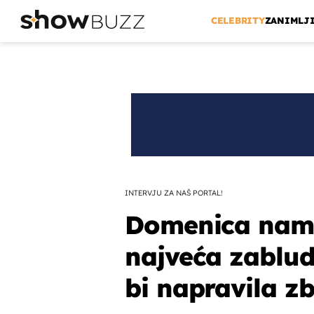
CELEBRITY
ZANIMLJ
INTERVJU ZA NAŠ PORTAL!
Domenica nam j
najveća zabluda
bi napravila z