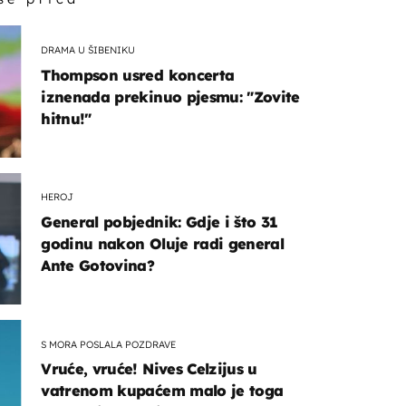
DRAMA U ŠIBENIKU
Thompson usred koncerta
iznenada prekinuo pjesmu: "Zovite
hitnu!"
HEROJ
General pobjednik: Gdje i što 31
godinu nakon Oluje radi general
Ante Gotovina?
S MORA POSLALA POZDRAVE
Vruće, vruće! Nives Celzijus u
vatrenom kupaćem malo je toga