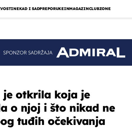
IVOSTI
NEKAD I SAD
PREPORUKE
INMAGAZIN
CLUBZONE
e otkrila koja je
 o njoj i što nikad ne
bog tuđih očekivanja