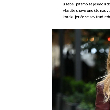
u sebe i pitamo se jesmo li do
vlastite snove ono što nas vo
koraku jer će se sav trud jedn