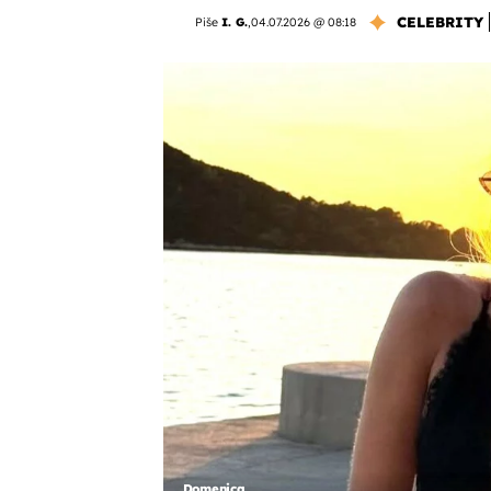
CELEBRITY
Piše
I. G.
,
04.07.2026 @ 08:18
Domenica