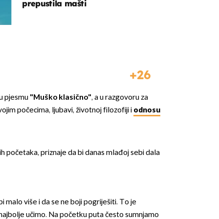
prepustila mašti
26
vu pjesmu
"Muško klasično"
, a u razgovoru za
im počecima, ljubavi, životnoj filozofiji i
odnosu
nih početaka, priznaje da bi danas mlađoj sebi dala
bi malo više i da se ne boji pogriješiti. To je
ma najbolje učimo. Na početku puta često sumnjamo