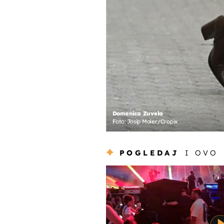
Domenica Zuvela
Foto: Josip Moler/Cropix
POGLEDAJ
I OVO