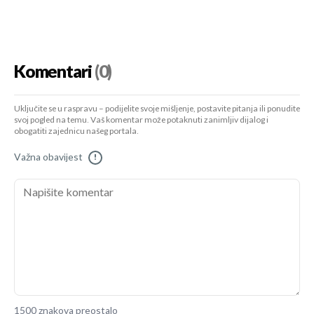
Komentari
(0)
Uključite se u raspravu – podijelite svoje mišljenje, postavite pitanja ili ponudite
svoj pogled na temu. Vaš komentar može potaknuti zanimljiv dijalog i
obogatiti zajednicu našeg portala.
Važna obavijest
!
1500 znakova preostalo