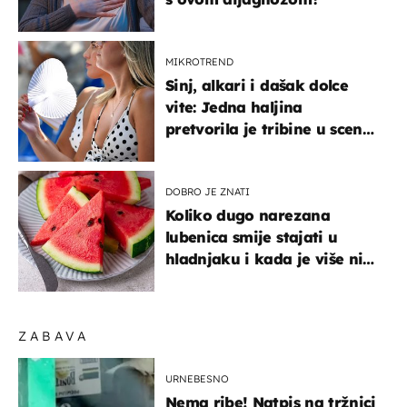
MIKROTREND
Sinj, alkari i dašak dolce
vite: Jedna haljina
pretvorila je tribine u scenu
iz talijanskog filma
DOBRO JE ZNATI
Koliko dugo narezana
lubenica smije stajati u
hladnjaku i kada je više nije
sigurno jesti?
ZABAVA
URNEBESNO
Nema ribe! Natpis na tržnici