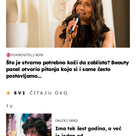
POKROVITELJ BIPA
Što je stvarno potrebno koži da zablista? Beauty
panel otvorio pitanja koja si i same često
postavljamo...
SVI
ČITAJU OVO
TV
DALEKI GRAD
Ima tek šest godina, a već
je jedan od