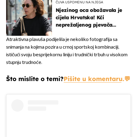
ČUVA USPOMENU NA NJEGA
Njezinog oca obožavala je
cijela Hrvatska! Kći
neprežaljenog pjevača
projurila špicom na dva
kotača
Atraktivna plavuša podijelila je nekoliko fotografija sa
snimanja na kojima pozira u crnoj sportskoj kombinaciji,
ističući svoju besprijekornu liniju i trudnički trbuh u visokom
stupnju trudnoće.
Što mislite o temi?
Pišite u komentaru.