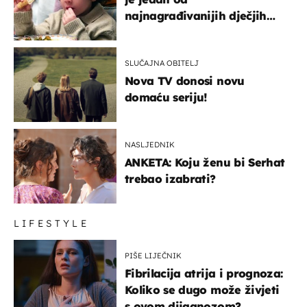
najnagrađivanijih dječjih
glumaca
SLUČAJNA OBITELJ
Nova TV donosi novu
domaću seriju!
NASLJEDNIK
ANKETA: Koju ženu bi Serhat
trebao izabrati?
LIFESTYLE
PIŠE LIJEČNIK
Fibrilacija atrija i prognoza:
Koliko se dugo može živjeti
s ovom dijagnozom?