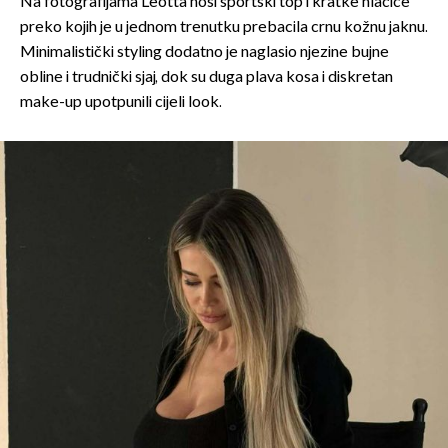
Na fotografijama Leotta nosi sportski top i kratke hlačice
preko kojih je u jednom trenutku prebacila crnu kožnu jaknu.
Minimalistički styling dodatno je naglasio njezine bujne
obline i trudnički sjaj, dok su duga plava kosa i diskretan
make-up upotpunili cijeli look.