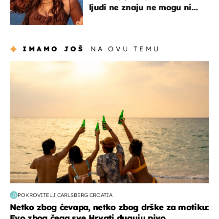
ljudi ne znaju ne mogu ni
uništiti''
IMAMO JOŠ
NA OVU TEMU
zanimljivosti
POKROVITELJ CARLSBERG CROATIA
Netko zbog ćevapa, netko zbog drške za motiku:
Evo zbog čega sve Hrvati duguju pivo...