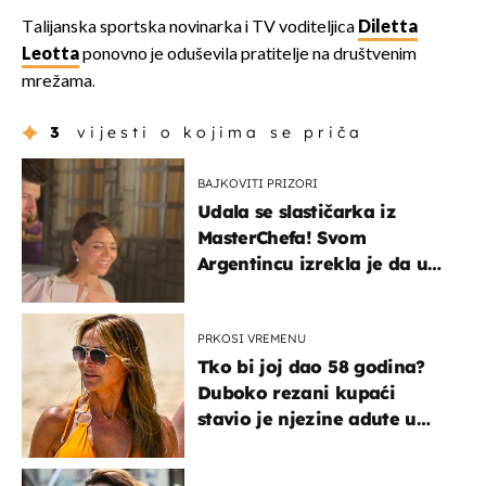
Talijanska sportska novinarka i TV voditeljica
Diletta
Leotta
ponovno je oduševila pratitelje na društvenim
mrežama.
3
vijesti o kojima se priča
BAJKOVITI PRIZORI
Udala se slastičarka iz
MasterChefa! Svom
Argentincu izrekla je da u
rodnoj Hercegovini
PRKOSI VREMENU
Tko bi joj dao 58 godina?
Duboko rezani kupaći
stavio je njezine adute u
prvi plan