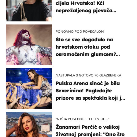
cijela Hrvatska! Kći
neprežaljenog pjevača
projurila špicom na dva
kotača
PONOVNO POD POVEĆALOM
Što se sve događalo na
hrvatskom otoku pod
osramoćenim glumcem?
Bizarni prizori i danas
izazivaju nevjericu
NASTUPALA S GOTOVO 70 GLAZBENIKA
Pulska Arena sinoć je bila
Severinina! Pogledajte
prizore sa spektakla koji je
rasprodan mjesec dana
ranije
''NIŠTA POSEBNIJE I BITNIJE...''
Žanamari Perčić o velikoj
životnoj promjeni: "Ono što