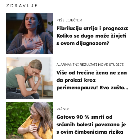
ZDRAVLJE
PIŠE LIJEČNIK
Fibrilacija atrija i prognoza:
Koliko se dugo može živjeti
s ovom dijagnozom?
ALARMANTNI REZULTATI NOVE STUDIJE
Više od trećine žena ne zna
da prolazi kroz
perimenopauzu! Evo zašto
su simptomi toliko
zbunjujući
VAŽNO!
Gotovo 90 % smrti od
srčanih bolesti povezano je
s ovim čimbenicima rizika