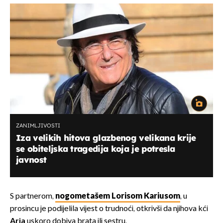
ZANIMLJIVOSTI
Iza velikih hitova glazbenog velikana krije
se obiteljska tragedija koja je potresla
javnost
S partnerom,
nogometašem Lorisom Kariusom
, u
prosincu je podijelila vijest o trudnoći, otkrivši da njihova kći
Aria
uskoro dobiva brata ili sestru.