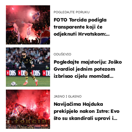
POGLEDAJTE PORUKU
FOTO Torcida podigla
transparente koji će
odjeknuti Hrvatskom:
Prozvali "moralne vertikale"
ODUŠEVIO
Pogledajte majstoriju: Joško
Gvardiol jednim potezom
izbrisao cijelu momčad
Atletica
JASNO I GLASNO
Navijačima Hajduka
prekipjelo nakon Istre: Evo
što su skandirali upravi i
predsjedniku Biliću