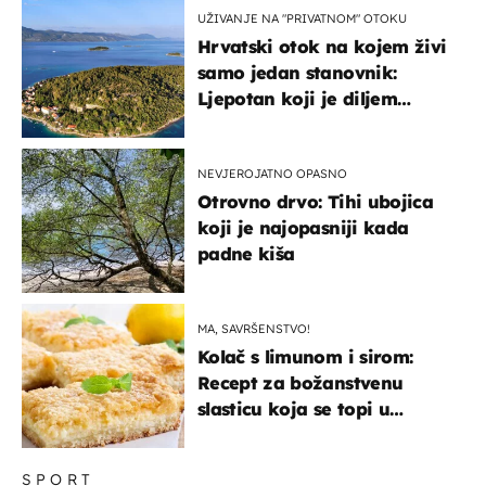
UŽIVANJE NA "PRIVATNOM" OTOKU
Hrvatski otok na kojem živi
samo jedan stanovnik:
Ljepotan koji je diljem
svijeta poznat po svojem
"bijelom zlatu"
NEVJEROJATNO OPASNO
Otrovno drvo: Tihi ubojica
koji je najopasniji kada
padne kiša
MA, SAVRŠENSTVO!
Kolač s limunom i sirom:
Recept za božanstvenu
slasticu koja se topi u
ustima
SPORT