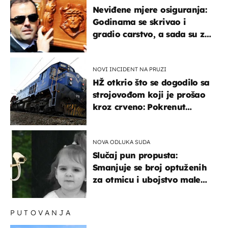
Neviđene mjere osiguranja:
Godinama se skrivao i
gradio carstvo, a sada su za
njegovo izručenje naručili
posebno vozilo
NOVI INCIDENT NA PRUZI
HŽ otkrio što se dogodilo sa
strojovođom koji je prošao
kroz crveno: Pokrenut
inspekcijski nadzor
NOVA ODLUKA SUDA
Slučaj pun propusta:
Smanjuje se broj optuženih
za otmicu i ubojstvo male
Danke
PUTOVANJA