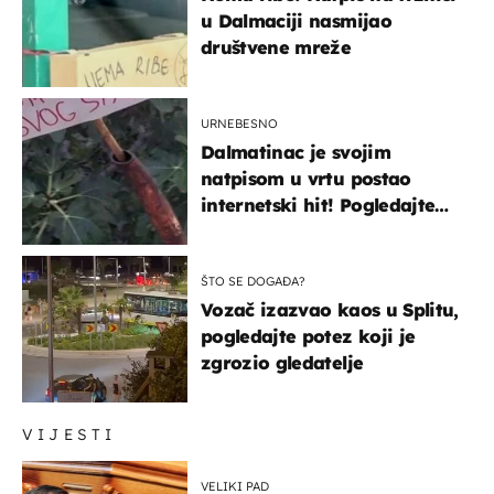
u Dalmaciji nasmijao
društvene mreže
URNEBESNO
Dalmatinac je svojim
natpisom u vrtu postao
internetski hit! Pogledajte
što je napisao
ŠTO SE DOGAĐA?
Vozač izazvao kaos u Splitu,
pogledajte potez koji je
zgrozio gledatelje
VIJESTI
VELIKI PAD