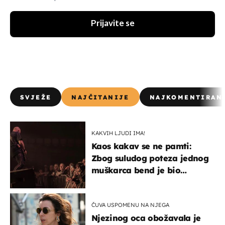
Prijavite se
SVJEŽE
NAJČITANIJE
NAJKOMENTIRAN
KAKVIH LJUDI IMA!
Kaos kakav se ne pamti:
Zbog suludog poteza jednog
muškarca bend je bio
prisiljen prekinuti nastup
ČUVA USPOMENU NA NJEGA
Njezinog oca obožavala je