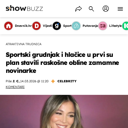
Dnevnik.hr
Vijesti
Sport
Putovanja
Lifestyle
ATRAKTIVNA TRUDNICA
Sportski grudnjak i hlačice u prvi su
plan stavili raskošne obline zamamne
novinarke
Piše
J. C.
,
14.03.2026 @ 11:20
CELEBRITY
KOMENTARI
OMOGUĆI OBAVIJESTI