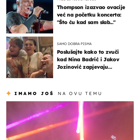
Thompson izazvao ovacije
već na početku koncerta:
"Što ću kad sam slab..."
SAMO DOBRA PISMA
Poslušajte kako to zvuči
kad Nina Badrić i Jakov
Jozinović zapjevaju
Oliverov hit!
IMAMO JOŠ
NA OVU TEMU
kultura & zabava