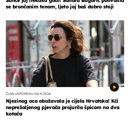
Sunce joj itekako godi! Sandra Bagarić pohvalila
se brončanim tenom, ljeto joj baš dobro stoji
ČUVA USPOMENU NA NJEGA
Njezinog oca obožavala je cijela Hrvatska! Kći
neprežaljenog pjevača projurila špicom na dva
kotača