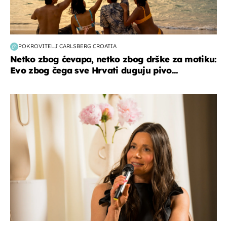
POKROVITELJ CARLSBERG CROATIA
Netko zbog ćevapa, netko zbog drške za motiku:
Evo zbog čega sve Hrvati duguju pivo...
moda & ljepota