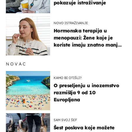
pokazuje istraživanje
NOVO ISTRAŽIVANJE
Hormonska terapija u
menopauzi: Žene koje je
koriste imaju znatno manji
rizik od ovoga
NOVAC
KAMO BI OTIŠLI?
O preseljenju u inozemstvo
razmišlja 9 od 10
Europljana
SAM SVOJ ŠEF
Šest poslova koje možete