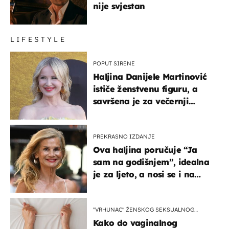
nije svjestan
LIFESTYLE
POPUT SIRENE
Haljina Danijele Martinović
ističe ženstvenu figuru, a
savršena je za večernji
izlazak na moru
PREKRASNO IZDANJE
Ova haljina poručuje “Ja
sam na godišnjem”, idealna
je za ljeto, a nosi se i na
zagrebačkoj špici
"VRHUNAC" ŽENSKOG SEKSUALNOG
ISKUSTVA
Kako do vaginalnog