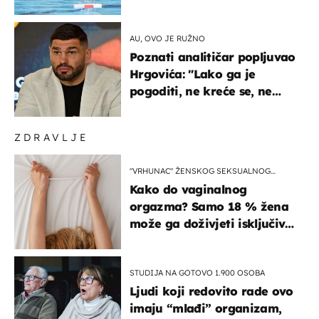
prvenstva
AU, OVO JE RUŽNO
Poznati analitičar popljuvao
Hrgovića: "Lako ga je
pogoditi, ne kreće se, ne
koristi noge..."
ZDRAVLJE
"VRHUNAC" ŽENSKOG SEKSUALNOG
ISKUSTVA
Kako do vaginalnog
orgazma? Samo 18 % žena
može ga doživjeti isključivo
na ovaj način
STUDIJA NA GOTOVO 1.900 OSOBA
Ljudi koji redovito rade ovo
imaju “mlađi” organizam,