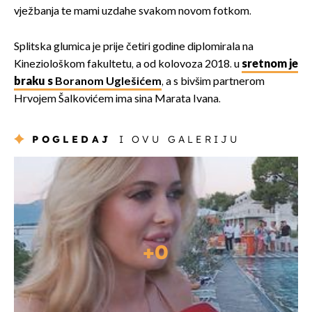
vježbanja te mami uzdahe svakom novom fotkom.
Splitska glumica je prije četiri godine diplomirala na
Kineziološkom fakultetu, a od kolovoza 2018. u
sretnom je
braku s
Boranom Uglešićem
, a s bivšim partnerom
Hrvojem Šalkovićem ima sina Marata Ivana.
POGLEDAJ
I OVU GALERIJU
+
0