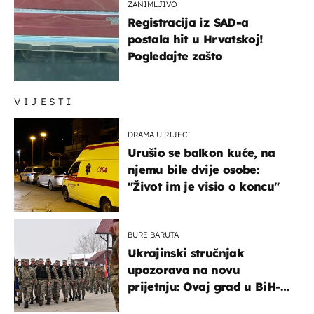
ZANIMLJIVO
Registracija iz SAD-a
postala hit u Hrvatskoj!
Pogledajte zašto
VIJESTI
DRAMA U RIJECI
Urušio se balkon kuće, na
njemu bile dvije osobe:
"Život im je visio o koncu"
BURE BARUTA
Ukrajinski stručnjak
upozorava na novu
prijetnju: Ovaj grad u BiH-u
bi mogao biti žarište