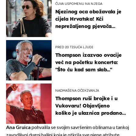
ČUVA USPOMENU NA NJEGA
Njezinog oca obožavala je
cijela Hrvatska! Kći
neprežaljenog pjevača
projurila špicom na dva
kotača
PRED 20 TISUĆA LJUDI
Thompson izazvao ovacije
već na početku koncerta:
"Što ću kad sam slab..."
NADMAŠENA OČEKIVANJA
Thompson ruši brojke i u
Vukovaru! Objavljeno
koliko je ulaznica prodano
u kratkom vremenu
Ana Gruica
pohvalila se svojim savršenim oblinama u tankoj
zavodljivoj dugoj haljini koja je otkrila sve njene atribute.