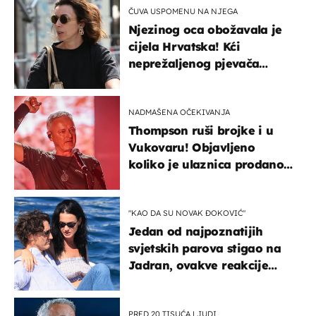
ČUVA USPOMENU NA NJEGA
Njezinog oca obožavala je
cijela Hrvatska! Kći
neprežaljenog pjevača
projurila špicom na dva
kotača
NADMAŠENA OČEKIVANJA
Thompson ruši brojke i u
Vukovaru! Objavljeno
koliko je ulaznica prodano
u kratkom vremenu
"KAO DA SU NOVAK ĐOKOVIĆ"
Jedan od najpoznatijih
svjetskih parova stigao na
Jadran, ovakve reakcije
vjerojatno nisu očekivali
PRED 20 TISUĆA LJUDI