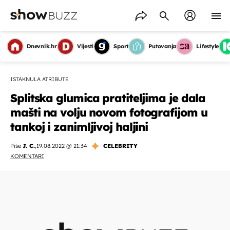
Dnevnik.hr
Vijesti
Sport
Putovanja
Lifestyle
ISTAKNULA ATRIBUTE
Splitska glumica pratiteljima je dala
mašti na volju novom fotografijom u
tankoj i zanimljivoj haljini
Piše
J. C.
,
19.08.2022 @ 21:34
CELEBRITY
KOMENTARI
OMOGUĆI OBAVIJESTI