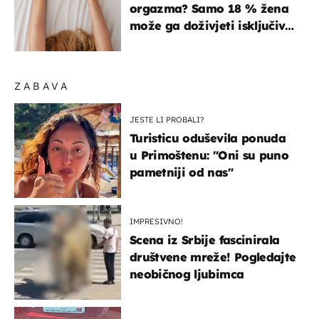
orgazma? Samo 18 % žena
može ga doživjeti isključivo
na ovaj način
ZABAVA
JESTE LI PROBALI?
Turisticu oduševila ponuda
u Primoštenu: "Oni su puno
pametniji od nas"
IMPRESIVNO!
Scena iz Srbije fascinirala
društvene mreže! Pogledajte
neobičnog ljubimca