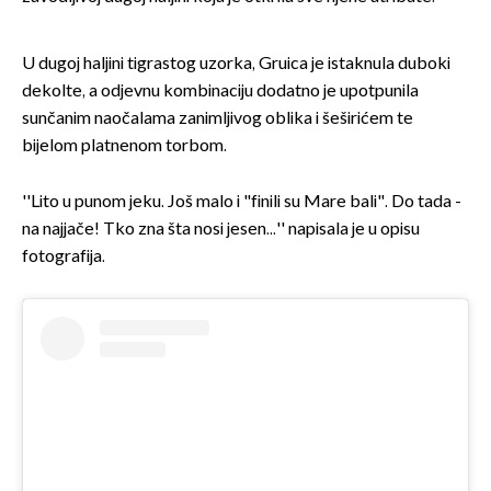
U dugoj haljini tigrastog uzorka, Gruica je istaknula duboki
dekolte, a odjevnu kombinaciju dodatno je upotpunila
sunčanim naočalama zanimljivog oblika i šeširićem te
bijelom platnenom torbom.
''Lito u punom jeku. Još malo i "finili su Mare bali". Do tada -
na najjače! Tko zna šta nosi jesen...'' napisala je u opisu
fotografija.