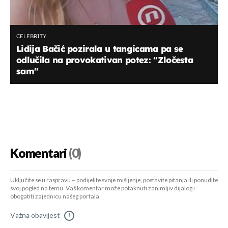
CELEBRITY
Lidija Bačić pozirala u tangicama pa se
odlučila na provokativan potez: "Zločesta
sam"
Komentari
(0)
Uključite se u raspravu – podijelite svoje mišljenje, postavite pitanja ili ponudite
svoj pogled na temu. Vaš komentar može potaknuti zanimljiv dijalog i
obogatiti zajednicu našeg portala.
Važna obavijest
!