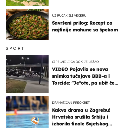
UZ RUČAK ILI VEČERU
Savršeni prilog: Recept za
najfinije mahune sa špekom
SPORT
CIPELARILI GA DOK JE LEŽAO
VIDEO Pojavila se nova
snimka tučnjave BBB-a i
Torcide: "Je*ote, pa ubit će
ga!"
DRAMATIČAN PREOKRET
Kakva drama u Zagrebu!
Hrvatska srušila Srbiju i
izborila finale Svjetskog