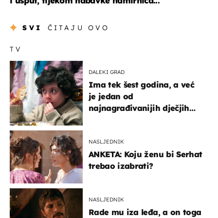
i usput, tijekom nabavke namirnica...
SVI
ČITAJU OVO
TV
DALEKI GRAD
Ima tek šest godina, a već
je jedan od
najnagrađivanijih dječjih
glumaca
NASLJEDNIK
ANKETA: Koju ženu bi Serhat
trebao izabrati?
NASLJEDNIK
Rade mu iza leđa, a on toga