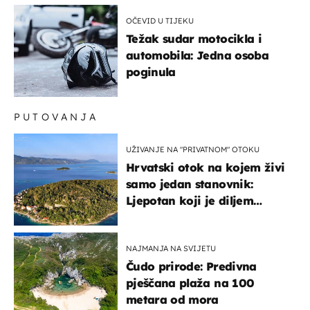
OČEVID U TIJEKU
Težak sudar motocikla i
automobila: Jedna osoba
poginula
PUTOVANJA
UŽIVANJE NA "PRIVATNOM" OTOKU
Hrvatski otok na kojem živi
samo jedan stanovnik:
Ljepotan koji je diljem
svijeta poznat po svojem
"bijelom zlatu"
NAJMANJA NA SVIJETU
Čudo prirode: Predivna
pješčana plaža na 100
metara od mora