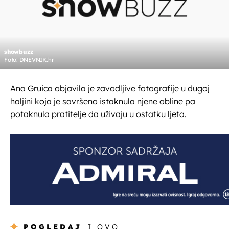
showbuzz
Foto: DNEVNIK.hr
Ana Gruica objavila je zavodljive fotografije u dugoj
haljini koja je savršeno istaknula njene obline pa
potaknula pratitelje da uživaju u ostatku ljeta.
POGLEDAJ
I OVO