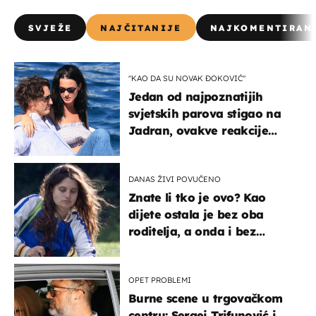
SVJEŽE
NAJČITANIJE
NAJKOMENTIRAN
"KAO DA SU NOVAK ĐOKOVIĆ"
Jedan od najpoznatijih
svjetskih parova stigao na
Jadran, ovakve reakcije
vjerojatno nisu očekivali
DANAS ŽIVI POVUČENO
Znate li tko je ovo? Kao
dijete ostala je bez oba
roditelja, a onda i bez
milijuna koje je trebala
naslijediti
OPET PROBLEMI
Burne scene u trgovačkom
centru: Sergej Trifunović i