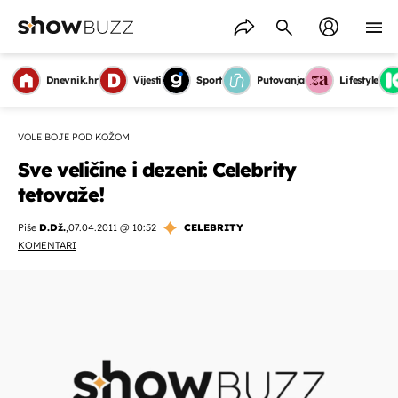
Dnevnik.hr
Vijesti
Sport
Putovanja
Lifestyle
VOLE BOJE POD KOŽOM
Sve veličine i dezeni: Celebrity
tetovaže!
Piše
D.Dž.
,
07.04.2011 @ 10:52
CELEBRITY
KOMENTARI
OMOGUĆI OBAVIJESTI