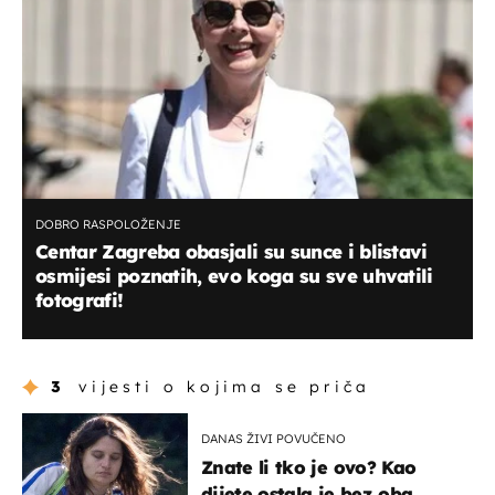
DOBRO RASPOLOŽENJE
Centar Zagreba obasjali su sunce i blistavi
osmijesi poznatih, evo koga su sve uhvatili
fotografi!
3
vijesti o kojima se priča
DANAS ŽIVI POVUČENO
Znate li tko je ovo? Kao
dijete ostala je bez oba