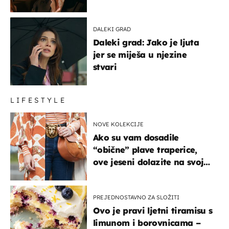
DALEKI GRAD
Daleki grad: Jako je ljuta
jer se miješa u njezine
stvari
LIFESTYLE
NOVE KOLEKCIJE
Ako su vam dosadile
“obične” plave traperice,
ove jeseni dolazite na svoje
- izdvajamo 15 hit modela
PREJEDNOSTAVNO ZA SLOŽITI
Ovo je pravi ljetni tiramisu s
limunom i borovnicama –