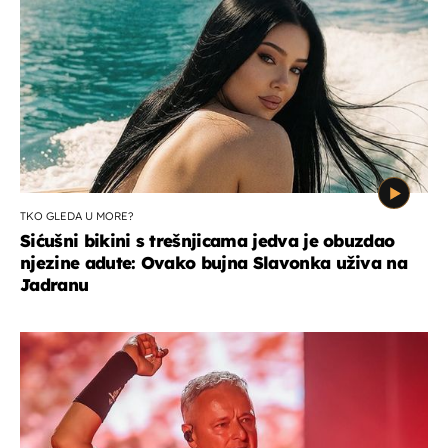
TKO GLEDA U MORE?
Sićušni bikini s trešnjicama jedva je obuzdao
njezine adute: Ovako bujna Slavonka uživa na
Jadranu