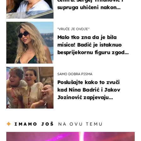
supruga uhićeni nakon
svađe!
"VRUĆE JE OVDJE"
Malo tko zna da je bila
misica! Badić je istaknuo
besprijekornu figuru zgodne
voditeljice
SAMO DOBRA PISMA
Poslušajte kako to zvuči
kad Nina Badrić i Jakov
Jozinović zapjevaju
Oliverov hit!
IMAMO JOŠ
NA OVU TEMU
kultura & zabava