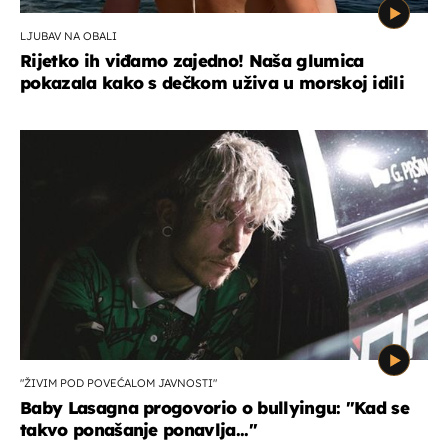
LJUBAV NA OBALI
Rijetko ih viđamo zajedno! Naša glumica
pokazala kako s dečkom uživa u morskoj idili
"ŽIVIM POD POVEĆALOM JAVNOSTI"
Baby Lasagna progovorio o bullyingu: "Kad se
takvo ponašanje ponavlja..."