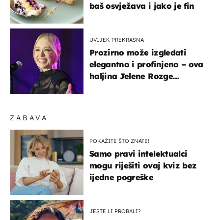
baš osvježava i jako je fin
UVIJEK PREKRASNA
Prozirno može izgledati
elegantno i profinjeno – ova
haljina Jelene Rozge
najbolji je dokaz
ZABAVA
POKAŽITE ŠTO ZNATE!
Samo pravi intelektualci
mogu riješiti ovaj kviz bez
ijedne pogreške
JESTE LI PROBALI?