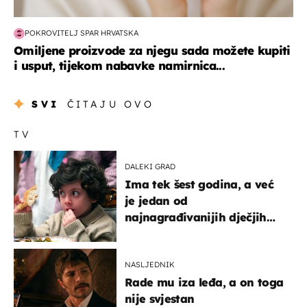
POKROVITELJ SPAR HRVATSKA
Omiljene proizvode za njegu sada možete kupiti
i usput, tijekom nabavke namirnica...
SVI
ČITAJU OVO
TV
DALEKI GRAD
Ima tek šest godina, a već
je jedan od
najnagrađivanijih dječjih
glumaca
NASLJEDNIK
Rade mu iza leđa, a on toga
nije svjestan