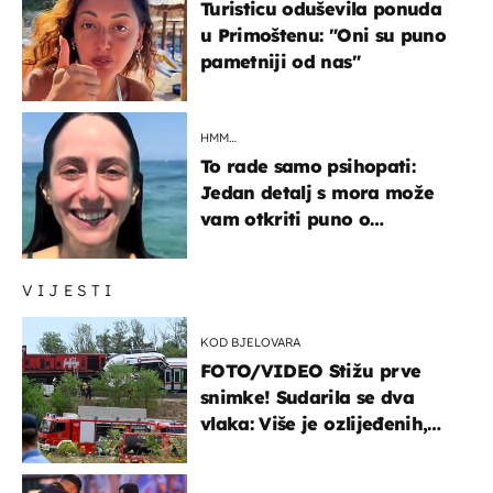
Turisticu oduševila ponuda
u Primoštenu: "Oni su puno
pametniji od nas"
HMM…
To rade samo psihopati:
Jedan detalj s mora može
vam otkriti puno o
prijateljima
VIJESTI
KOD BJELOVARA
FOTO/VIDEO Stižu prve
snimke! Sudarila se dva
vlaka: Više je ozlijeđenih,
hitne službe na terenu