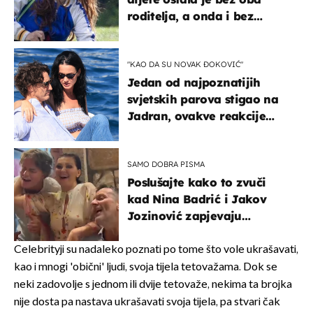
roditelja, a onda i bez
milijuna koje je trebala
naslijediti
"KAO DA SU NOVAK ĐOKOVIĆ"
Jedan od najpoznatijih
svjetskih parova stigao na
Jadran, ovakve reakcije
vjerojatno nisu očekivali
SAMO DOBRA PISMA
Poslušajte kako to zvuči
kad Nina Badrić i Jakov
Jozinović zapjevaju
Oliverov hit!
Celebrityji su nadaleko poznati po tome što vole ukrašavati,
kao i mnogi 'obični' ljudi, svoja tijela tetovažama. Dok se
neki zadovolje s jednom ili dvije tetovaže, nekima ta brojka
nije dosta pa nastava ukrašavati svoja tijela, pa stvari čak