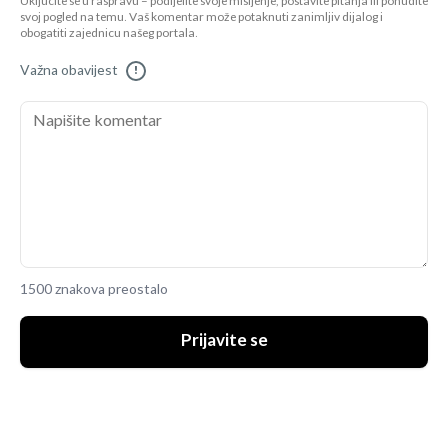
Uključite se u raspravu – podijelite svoje mišljenje, postavite pitanja ili ponudite
svoj pogled na temu. Vaš komentar može potaknuti zanimljiv dijalog i
obogatiti zajednicu našeg portala.
Važna obavijest
!
1500 znakova preostalo
Prijavite se