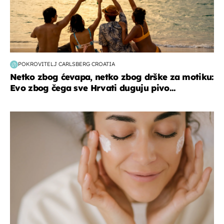
POKROVITELJ CARLSBERG CROATIA
Netko zbog ćevapa, netko zbog drške za motiku:
Evo zbog čega sve Hrvati duguju pivo...
moda & ljepota