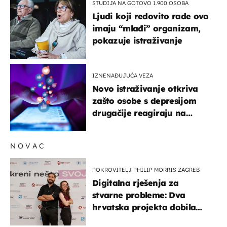
STUDIJA NA GOTOVO 1.900 OSOBA
Ljudi koji redovito rade ovo
imaju “mlađi” organizam,
pokazuje istraživanje
IZNENAĐUJUĆA VEZA
Novo istraživanje otkriva
zašto osobe s depresijom
drugačije reagiraju na
lajkove
NOVAC
POKROVITELJ PHILIP MORRIS ZAGREB
Digitalna rješenja za
stvarne probleme: Dva
hrvatska projekta dobila
potporu za razvoj