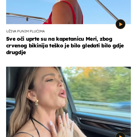
UŽIVA PUNIM PLUĆIMA
Sve oči uprte su na kapetanicu Meri, zbog
crvenog bikinija teško je bilo gledati bilo gdje
drugdje