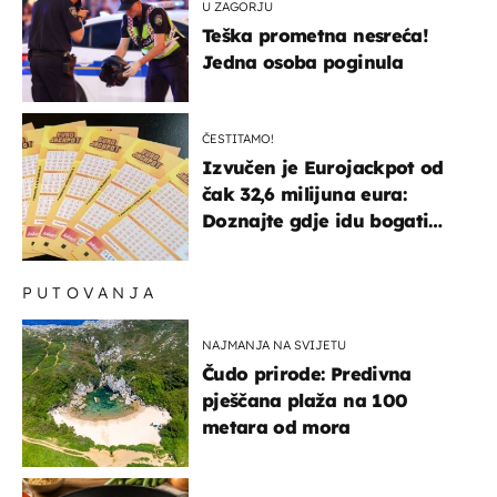
U ZAGORJU
Teška prometna nesreća!
Jedna osoba poginula
ČESTITAMO!
Izvučen je Eurojackpot od
čak 32,6 milijuna eura:
Doznajte gdje idu bogati
dobitci u Hrvatskoj
PUTOVANJA
NAJMANJA NA SVIJETU
Čudo prirode: Predivna
pješčana plaža na 100
metara od mora