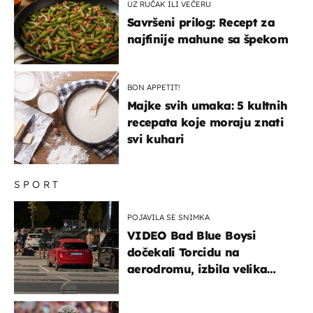
UZ RUČAK ILI VEČERU
Savršeni prilog: Recept za
najfinije mahune sa špekom
BON APPETIT!
Majke svih umaka: 5 kultnih
recepata koje moraju znati
svi kuhari
SPORT
POJAVILA SE SNIMKA
VIDEO Bad Blue Boysi
dočekali Torcidu na
aerodromu, izbila velika
masovna tučnjava