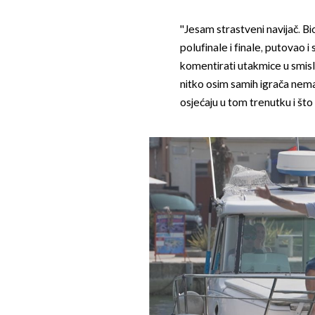
''Jesam strastveni navijač. B
polufinale i finale, putovao i 
komentirati utakmice u smislu '
nitko osim samih igrača nema
osjećaju u tom trenutku i što