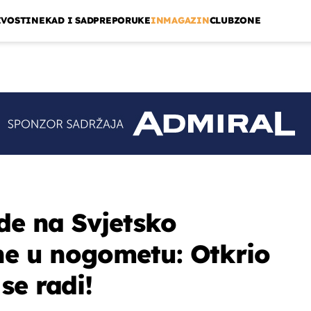
IVOSTI
NEKAD I SAD
PREPORUKE
INMAGAZIN
CLUBZONE
ide na Svjetsko
 ne u nogometu: Otkrio
se radi!