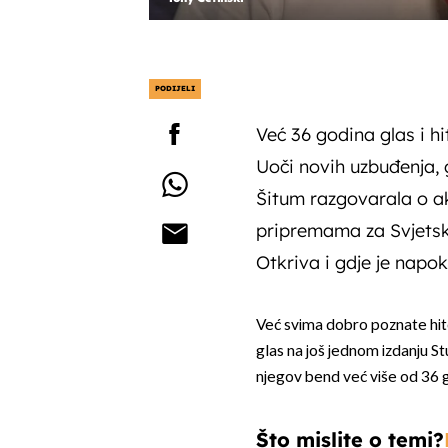
PODIJELI
Već 36 godina glas i h
Uoči novih uzbuđenja, 
Šitum razgovarala o ak
pripremama za Svjetsk
Otkriva i gdje je napo
Već svima dobro poznate hit
glas na još jednom izdanju St
njegov bend već više od 36 g
Što mislite o temi?