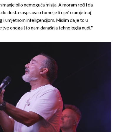
snimanje bilo nemoguća misija. A moram reći i da
bilo dosta rasprava o tome je li riječ o umjetnoj
ogli umjetnom inteligencijom. Mislim da je to u
žrtve onoga što nam današnja tehnologija nudi.''
OMOGUĆI OBAVIJESTI