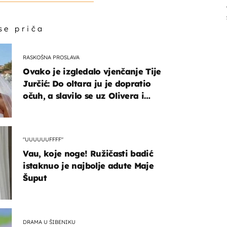
 se priča
RASKOŠNA PROSLAVA
Ovako je izgledalo vjenčanje Tije
Jurčić: Do oltara ju je dopratio
očuh, a slavilo se uz Olivera i
Rozgu
"UUUUUUFFFF"
Vau, koje noge! Ružičasti badić
istaknuo je najbolje adute Maje
Šuput
DRAMA U ŠIBENIKU