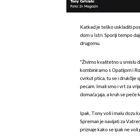
Tony Cetinski
Foto: In Magazin
Katkad je teško uskladiti po
dom u Istri. Sporiji tempo d
drugomu.
''Živimo kvalitetno u smislu 
kombiniramo s Opatijom i Rovi
cvrkut ptica, tu se i drukčije
pecam. Imali smo i vrt za vr
domaća jaja, a kruh se peče k
Ipak, Tony voli i malu dozu 
Spreman je navijati za Vatre
priznaje kako se ipak ne voli 