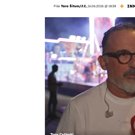
IN
Piše
Tara Šitum/J.C.
,
16.06.2026 @ 18:38
Tony Cetinski