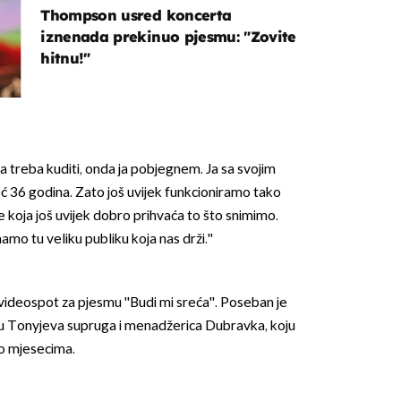
Thompson usred koncerta
iznenada prekinuo pjesmu: "Zovite
hitnu!"
a treba kuditi, onda ja pobjegnem. Ja sa svojim
eć 36 godina. Zato još uvijek funkcioniramo tako
 koja još uvijek dobro prihvaća to što snimimo.
mamo tu veliku publiku koja nas drži.''
 videospot za pjesmu ''Budi mi sreća''. Poseban je
u Tonyjeva supruga i menadžerica Dubravka, koju
o mjesecima.