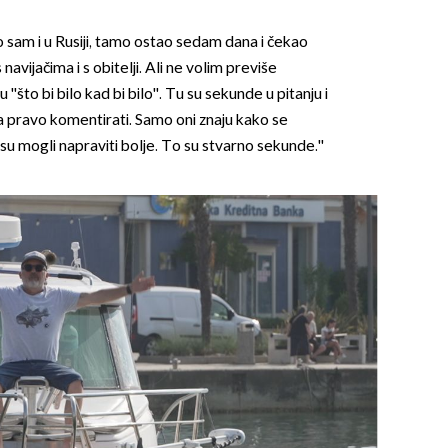
io sam i u Rusiji, tamo ostao sedam dana i čekao
s navijačima i s obitelji. Ali ne volim previše
'što bi bilo kad bi bilo''. Tu su sekunde u pitanju i
 pravo komentirati. Samo oni znaju kako se
 su mogli napraviti bolje. To su stvarno sekunde.''