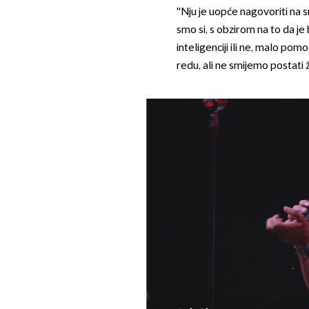
''Nju je uopće nagovoriti na 
smo si, s obzirom na to da je 
inteligenciji ili ne, malo pom
redu, ali ne smijemo postati 