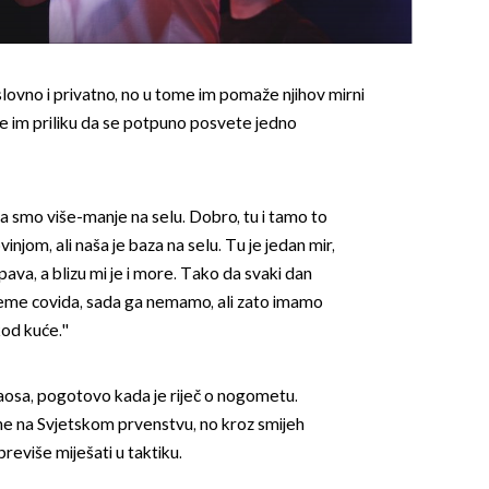
slovno i privatno, no u tome im pomaže njihov mirni
aje im priliku da se potpuno posvete jedno
da smo više-manje na selu. Dobro, tu i tamo to
njom, ali naša je baza na selu. Tu je jedan mir,
 spava, a blizu mi je i more. Tako da svaki dan
ijeme covida, sada ga nemamo, ali zato imamo
od kuće.''
kaosa, pogotovo kada je riječ o nogometu.
ne na Svjetskom prvenstvu, no kroz smijeh
previše miješati u taktiku.