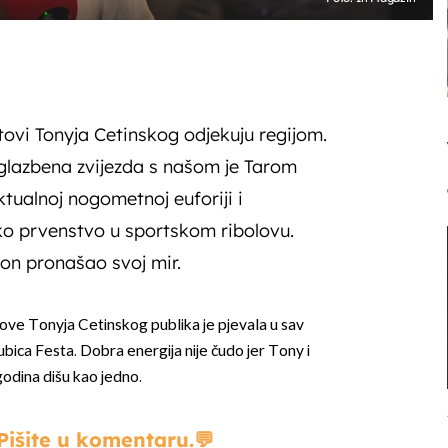
itovi Tonyja Cetinskog odjekuju regijom.
glazbena zvijezda s našom je Tarom
tualnoj nogometnoj euforiji i
o prvenstvo u sportskom ribolovu.
kon pronašao svoj mir.
ove Tonyja Cetinskog publika je pjevala u sav
ubica Festa. Dobra energija nije čudo jer Tony i
odina dišu kao jedno.
Pišite u komentaru.