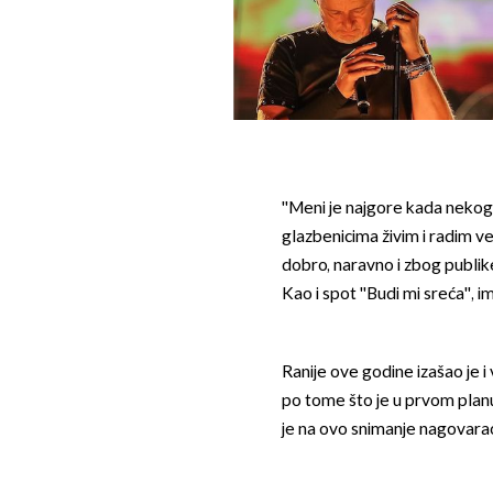
''Meni je najgore kada nekog
glazbenicima živim i radim v
dobro, naravno i zbog publike
Kao i spot ''Budi mi sreća'', i
Ranije ove godine izašao je i
po tome što je u prvom plan
je na ovo snimanje nagovara