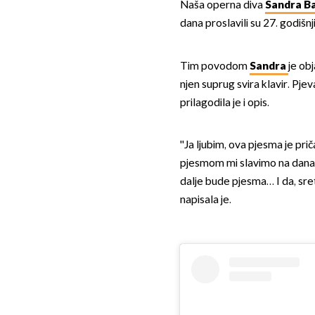
Naša operna diva
Sandra Ba
dana proslavili su 27. godišnj
Tim povodom
Sandra
je ob
njen suprug svira klavir. Pjeva
prilagodila je i opis.
''Ja ljubim, ova pjesma je pr
pjesmom mi slavimo na današn
dalje bude pjesma… I da, sreta
napisala je.