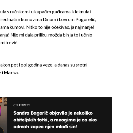
ula s ručnikom i u kupaćim gaćicama, kleknula i
 Pred našim kumovima Dinom i Lovrom Pogorelić,
ama kumovi. Nitko to nije očekivao, ja najmanje!
ja! Nije mi dala priliku, možda bih ja to i učinio
omitrović.
akon pet i pol godina veze, a danas su sretni
 i Marka.
CELEBRITY
Sandra Bagarić objavila je nekoliko
obiteljskih fotki, a mnogima je za oko
odmah zapeo njen mlađi sin!