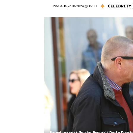
CELEBRITY
Piše
J. C.
,
23.06.2024 @ 15:00
Poznati na špici: Sandra Bagarić i Darko Domitr