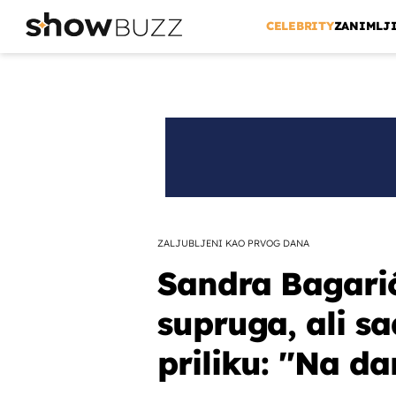
CELEBRITY
ZANIMLJ
ZALJUBLJENI KAO PRVOG DANA
Sandra Bagarić
supruga, ali s
priliku: ''Na da