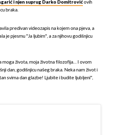
garić i njen suprug Darko Domitrović
ovih
icu braka.
javila predivan videozapis na kojem ona pjeva, a
la je pjesmu ''Ja ljubim'', a za njihovu godišnjicu
iča moga života, moja životna filozofija… I ovom
ji dan, godišnjicu našeg braka. Neka nam život i
n svima dan glazbe! Ljubite i budite ljubljeni'',