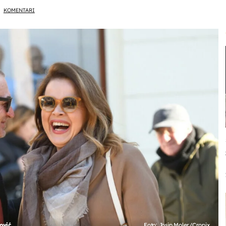
KOMENTARI
ović
Foto: Josip Moler/Cropix