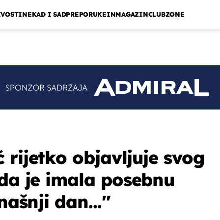
IVOSTI
NEKAD I SAD
PREPORUKE
INMAGAZIN
CLUBZONE
 rijetko objavljuje svog
ada je imala posebnu
našnji dan...''