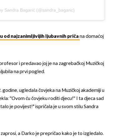
by Sandra Bagarić (@sandra_bagaric)
u od najzanimljivijih ljubavnih priča
na domaćoj
profesor i predavao joj je na zagrebačkoj Muzičkoj
ljubila na prvi pogled.
 godine, ugledala čovjeka na Muzičkoj akademiji u
ekla: ''Ovom ću čovjeku roditi djecu!'' I ta djeca sad
talo je povijest!" ispričala je u svom stilu Sandra
 zaprosi, a Darko je prepričao kako je to izgledalo.