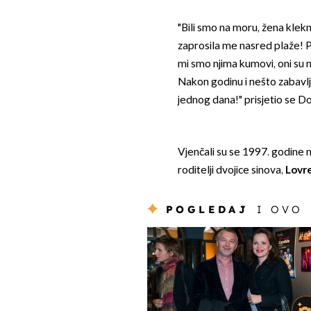
"Bili smo na moru, žena klekn
zaprosila me nasred plaže!
mi smo njima kumovi, oni su n
Nakon godinu i nešto zabavljan
jednog dana!" prisjetio se D
Vjenčali su se 1997. godine n
roditelji dvojice sinova,
Lovre
POGLEDAJ
I OVO