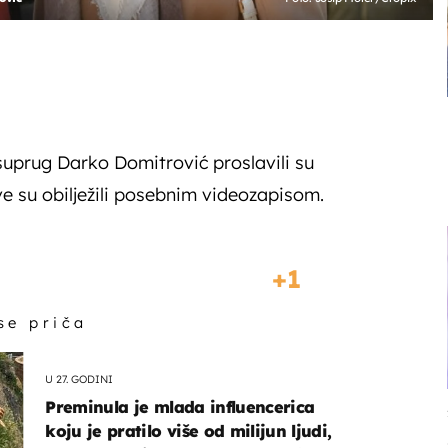
suprug Darko Domitrović proslavili su
ve su obilježili posebnim videozapisom.
1
 se priča
U 27. GODINI
Preminula je mlada influencerica
koju je pratilo više od milijun ljudi,