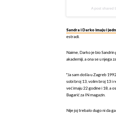
A post shared 
Sandra i Darko imaju i jedn
estradi.
Naime, Darko je bio Sandrin 
akademiji, a ona se u njega za
"Ja sam došla u Zagreb 1992.
sobi broj 13, volim broj 13 i r
već imaju 22 godine i 18, a os
Bagarić za IN magazin.
Nije joj trebalo dugo ni da ga