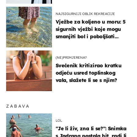
košta samo 18 eura
NAJSIGURNIJI OBLIK REKREACIJE
Vježbe za koljeno u moru: 5
sigurnih vježbi koje mogu
smanjiti bol i poboljšati
pokretljivost
(NE)PRIMJERENA?
Svećenik kritizirao kratku
odjeću usred toplinskog
vala, slažete li se s njim?
ZABAVA
LOL
"Je li živ, zna li se?": Snimka
s Jadrana postala hit, radi li