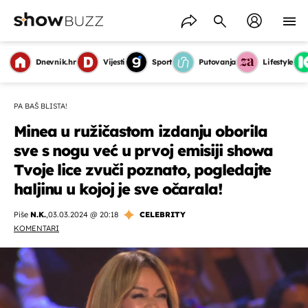
Dnevnik.hr
Vijesti
Sport
Putovanja
Lifestyle
PA BAŠ BLISTA!
Minea u ružičastom izdanju oborila
sve s nogu već u prvoj emisiji showa
Tvoje lice zvuči poznato, pogledajte
haljinu u kojoj je sve očarala!
Piše
N.K.
,
03.03.2024 @ 20:18
CELEBRITY
KOMENTARI
OMOGUĆI OBAVIJESTI