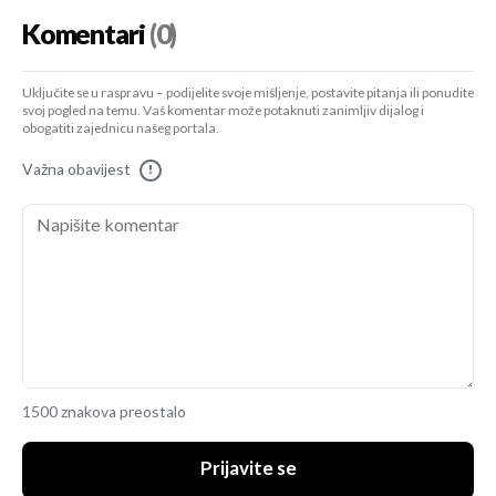
Komentari
(0)
Uključite se u raspravu – podijelite svoje mišljenje, postavite pitanja ili ponudite
svoj pogled na temu. Vaš komentar može potaknuti zanimljiv dijalog i
obogatiti zajednicu našeg portala.
Važna obavijest
!
1500 znakova preostalo
Prijavite se