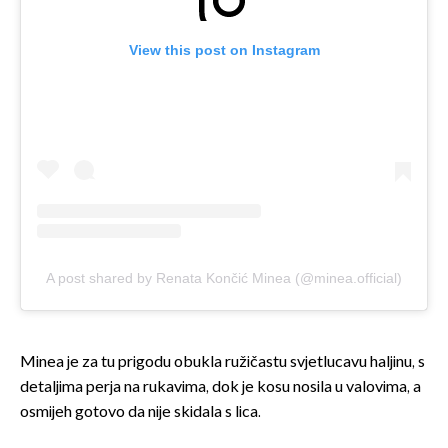
View this post on Instagram
A post shared by Renata Končić Minea (@minea.official)
Minea je za tu prigodu obukla ružičastu svjetlucavu haljinu, s
detaljima perja na rukavima, dok je kosu nosila u valovima, a
osmijeh gotovo da nije skidala s lica.