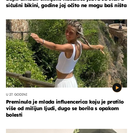
sićušni bikini, godine joj očito ne mogu baš ništa
U 27. GODINI
Preminula je mlada influencerica koju je pratilo
više od milijun ljudi, dugo se borila s opakom
bolesti