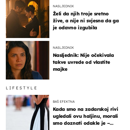
NASLJEDNIK
Želi da njih troje sretno
žive, a nije ni svjesna da ga
je odavno izgubila
NASLJEDNIK
Nasljednik: Nije očekivala
takve uvrede od vlastite
majke
LIFESTYLE
BAŠ EFEKTNA
Kada smo na zadarskoj rivi
ugledali ovu haljinu, morali
smo doznati odakle je –