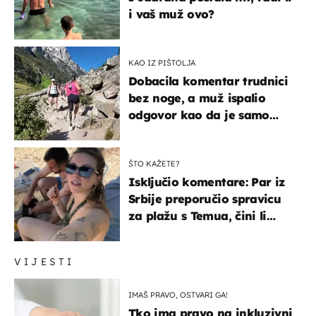
i vaš muž ovo?
KAO IZ PIŠTOLJA
Dobacila komentar trudnici
bez noge, a muž ispalio
odgovor kao da je samo
čekao…
ŠTO KAŽETE?
Isključio komentare: Par iz
Srbije preporučio spravicu
za plažu s Temua, čini li
vam se ovo sigurnim?
VIJESTI
IMAŠ PRAVO, OSTVARI GA!
Tko ima pravo na inkluzivni