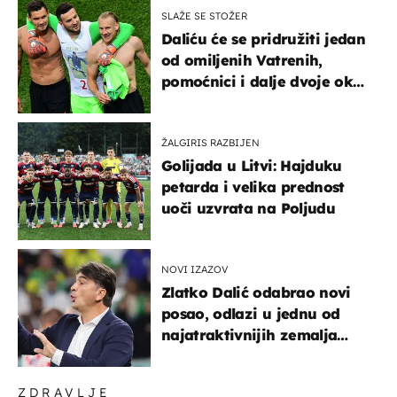
SLAŽE SE STOŽER
Daliću će se pridružiti jedan
od omiljenih Vatrenih,
pomoćnici i dalje dvoje oko
ponude
ŽALGIRIS RAZBIJEN
Golijada u Litvi: Hajduku
petarda i velika prednost
uoči uzvrata na Poljudu
NOVI IZAZOV
Zlatko Dalić odabrao novi
posao, odlazi u jednu od
najatraktivnijih zemalja
svijeta
ZDRAVLJE