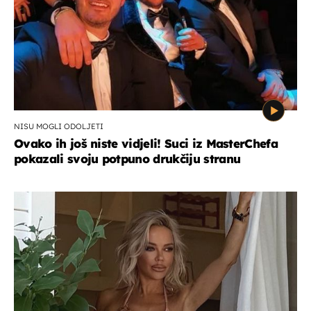
NISU MOGLI ODOLJETI
Ovako ih još niste vidjeli! Suci iz MasterChefa
pokazali svoju potpuno drukčiju stranu