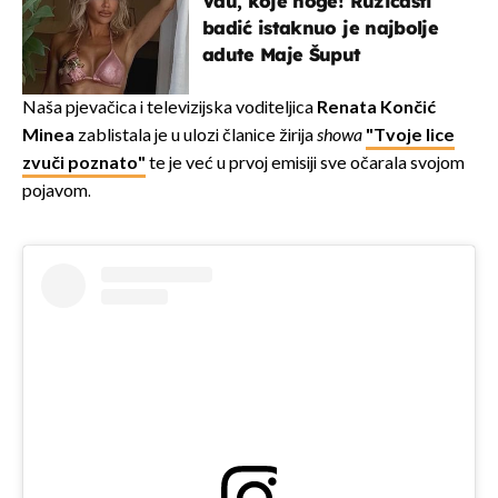
Vau, koje noge! Ružičasti
badić istaknuo je najbolje
adute Maje Šuput
Naša pjevačica i televizijska voditeljica
Renata Končić
Minea
zablistala je u ulozi članice žirija
showa
"Tvoje lice
zvuči poznato"
te je već u prvoj emisiji sve očarala svojom
pojavom.