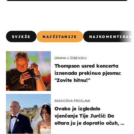
SVJEŽE
NAJČITANIJE
NAJKOMENTIRAN
DRAMA U ŠIBENIKU
Thompson usred koncerta
iznenada prekinuo pjesmu:
"Zovite hitnu!"
RASKOŠNA PROSLAVA
Ovako je izgledalo
vjenčanje Tije Jurčić: Do
oltara ju je dopratio očuh, a
slavilo se uz Olivera i Rozgu