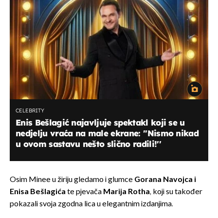
CELEBRITY
Enis Bešlagić najavljuje spektakl koji se u
nedjelju vraća na male ekrane: ''Nismo nikad
u ovom sastavu nešto slično radili!''
Osim Minee u žiriju gledamo i glumce
Gorana Navojca i
Enisa Bešlagića
te pjevača
Marija Rotha
, koji su također
pokazali svoja zgodna lica u elegantnim izdanjima.