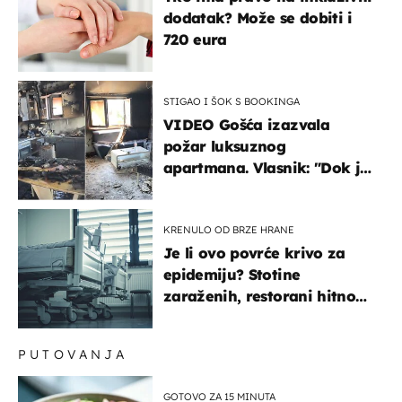
dodatak? Može se dobiti i
720 eura
STIGAO I ŠOK S BOOKINGA
VIDEO Gošća izazvala
požar luksuznog
apartmana. Vlasnik: "Dok je
gorjelo, smijali su se, pili i
pokazivali mi srednji prst"
KRENULO OD BRZE HRANE
Je li ovo povrće krivo za
epidemiju? Stotine
zaraženih, restorani hitno
povukli proizvod
PUTOVANJA
GOTOVO ZA 15 MINUTA