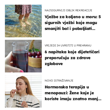
NAJSIGURNIJI OBLIK REKREACIJE
Vježbe za koljeno u moru: 5
sigurnih vježbi koje mogu
smanjiti bol i poboljšati
pokretljivost
VRIJEDI IH UVRSTITI U PREHRANU
6 napitaka koje dijetetičari
preporučuju za zdrave
zglobove
NOVO ISTRAŽIVANJE
Hormonska terapija u
menopauzi: Žene koje je
koriste imaju znatno manji
rizik od ovoga