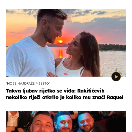
"MOJE NAJDRAŽE MJESTO"
Takva ljubav rijetko se viđa: Rakitićevih
nekoliko riječi otkrilo je koliko mu znači Raquel