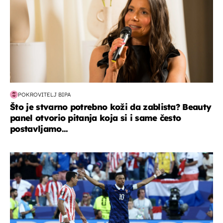
POKROVITELJ BIPA
Što je stvarno potrebno koži da zablista? Beauty
panel otvorio pitanja koja si i same često
postavljamo...
svjetsko prvenstvo 2026