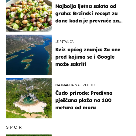
Najbolja ljetna salata od
graha: Brzinski recept za
dane kada je prevruće za
kuhanje
15 PITANJA
Kviz općeg znanja: Za one
pred kojima se i Google
može sakriti
NAJMANJA NA SVIJETU
Čudo prirode: Predivna
pješčana plaža na 100
metara od mora
SPORT