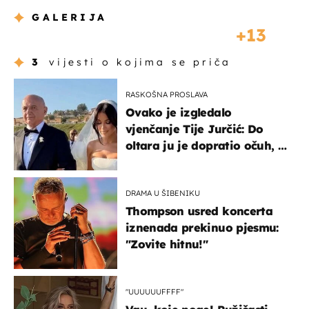
GALERIJA
13
3
vijesti o kojima se priča
RASKOŠNA PROSLAVA
Ovako je izgledalo
vjenčanje Tije Jurčić: Do
oltara ju je dopratio očuh, a
slavilo se uz Olivera i Rozgu
DRAMA U ŠIBENIKU
Thompson usred koncerta
iznenada prekinuo pjesmu:
"Zovite hitnu!"
"UUUUUUFFFF"