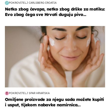
POKROVITELJ CARLSBERG CROATIA
Netko zbog ćevapa, netko zbog drške za motiku:
Evo zbog čega sve Hrvati duguju pivo...
moda & ljepota
POKROVITELJ SPAR HRVATSKA
Omiljene proizvode za njegu sada možete kupiti
i usput, tijekom nabavke namirnica...