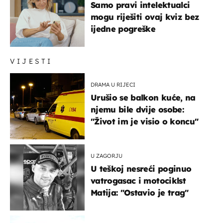
Samo pravi intelektualci
mogu riješiti ovaj kviz bez
ijedne pogreške
VIJESTI
DRAMA U RIJECI
Urušio se balkon kuće, na
njemu bile dvije osobe:
"Život im je visio o koncu"
U ZAGORJU
U teškoj nesreći poginuo
vatrogasac i motociklst
Matija: "Ostavio je trag"