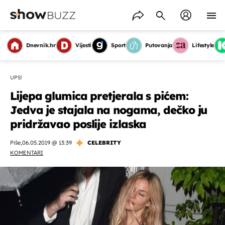
Dnevnik.hr
Vijesti
Sport
Putovanja
Lifestyle
UPS!
Lijepa glumica pretjerala s pićem:
Jedva je stajala na nogama, dečko ju
pridržavao poslije izlaska
Piše
,
06.05.2019 @ 13:39
CELEBRITY
KOMENTARI
OMOGUĆI OBAVIJESTI