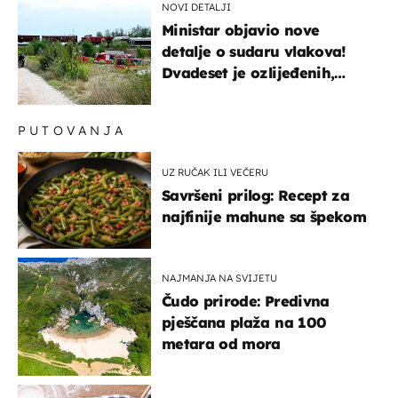
NOVI DETALJI
Ministar objavio nove
detalje o sudaru vlakova!
Dvadeset je ozlijeđenih,
mlađa žena na intenzivnoj
PUTOVANJA
UZ RUČAK ILI VEČERU
Savršeni prilog: Recept za
najfinije mahune sa špekom
NAJMANJA NA SVIJETU
Čudo prirode: Predivna
pješčana plaža na 100
metara od mora