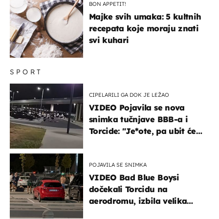
BON APPETIT!
Majke svih umaka: 5 kultnih
recepata koje moraju znati
svi kuhari
SPORT
CIPELARILI GA DOK JE LEŽAO
VIDEO Pojavila se nova
snimka tučnjave BBB-a i
Torcide: "Je*ote, pa ubit će
ga!"
POJAVILA SE SNIMKA
VIDEO Bad Blue Boysi
dočekali Torcidu na
aerodromu, izbila velika
masovna tučnjava