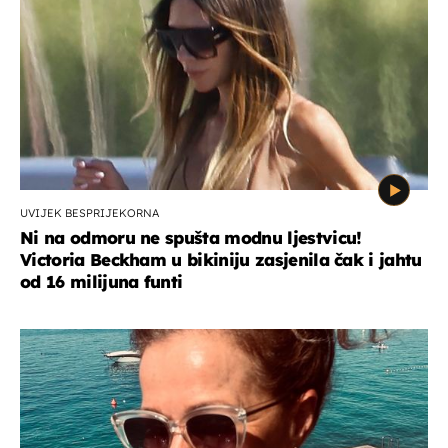
UVIJEK BESPRIJEKORNA
Ni na odmoru ne spušta modnu ljestvicu!
Victoria Beckham u bikiniju zasjenila čak i jahtu
od 16 milijuna funti