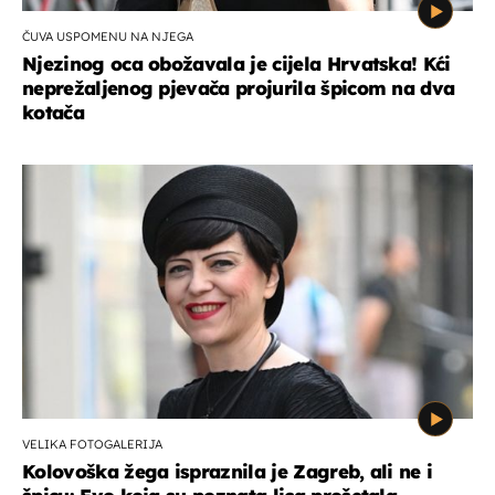
ČUVA USPOMENU NA NJEGA
Njezinog oca obožavala je cijela Hrvatska! Kći
neprežaljenog pjevača projurila špicom na dva
kotača
VELIKA FOTOGALERIJA
Kolovoška žega ispraznila je Zagreb, ali ne i