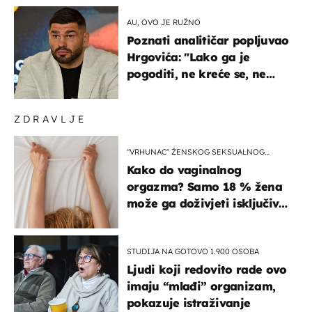
AU, OVO JE RUŽNO
Poznati analitičar popljuvao
Hrgovića: "Lako ga je
pogoditi, ne kreće se, ne
koristi noge..."
ZDRAVLJE
"VRHUNAC" ŽENSKOG SEKSUALNOG
ISKUSTVA
Kako do vaginalnog
orgazma? Samo 18 % žena
može ga doživjeti isključivo
na ovaj način
STUDIJA NA GOTOVO 1.900 OSOBA
Ljudi koji redovito rade ovo
imaju “mlađi” organizam,
pokazuje istraživanje