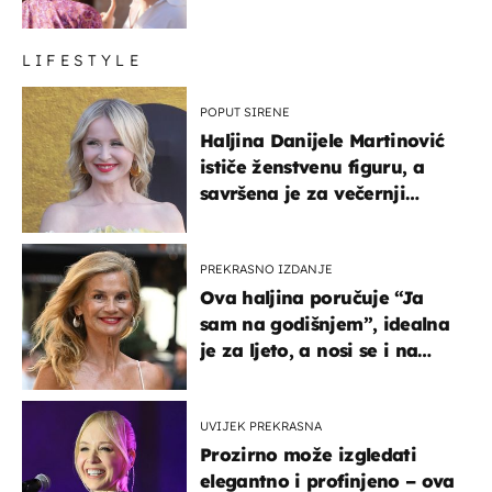
LIFESTYLE
POPUT SIRENE
Haljina Danijele Martinović
ističe ženstvenu figuru, a
savršena je za večernji
izlazak na moru
PREKRASNO IZDANJE
Ova haljina poručuje “Ja
sam na godišnjem”, idealna
je za ljeto, a nosi se i na
zagrebačkoj špici
UVIJEK PREKRASNA
Prozirno može izgledati
elegantno i profinjeno – ova