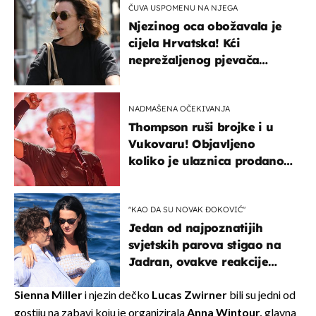
ČUVA USPOMENU NA NJEGA
Njezinog oca obožavala je
cijela Hrvatska! Kći
neprežaljenog pjevača
projurila špicom na dva
kotača
NADMAŠENA OČEKIVANJA
Thompson ruši brojke i u
Vukovaru! Objavljeno
koliko je ulaznica prodano
u kratkom vremenu
"KAO DA SU NOVAK ĐOKOVIĆ"
Jedan od najpoznatijih
svjetskih parova stigao na
Jadran, ovakve reakcije
vjerojatno nisu očekivali
Sienna Miller
i njezin dečko
Lucas Zwirner
bili su jedni od
gostiju na zabavi koju je organizirala
Anna Wintour,
glavna