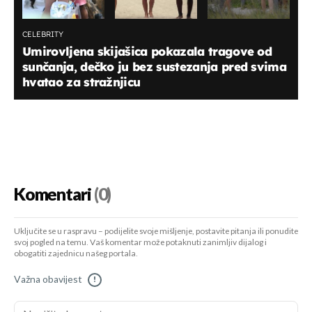
CELEBRITY
Umirovljena skijašica pokazala tragove od
sunčanja, dečko ju bez sustezanja pred svima
hvatao za stražnjicu
Komentari
(0)
Uključite se u raspravu – podijelite svoje mišljenje, postavite pitanja ili ponudite
svoj pogled na temu. Vaš komentar može potaknuti zanimljiv dijalog i
obogatiti zajednicu našeg portala.
Važna obavijest
!