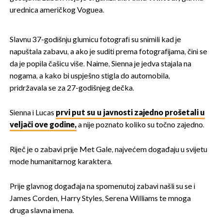
urednica američkog Voguea.
Slavnu 37-godišnju glumicu fotografi su snimili kad je
napuštala zabavu, a ako je suditi prema fotografijama, čini se
da je popila čašicu više. Naime, Sienna je jedva stajala na
nogama, a kako bi uspješno stigla do automobila,
pridržavala se za 27-godišnjeg dečka.
Sienna i Lucas
prvi put su u javnosti zajedno prošetali u
veljači ove godine,
a nije poznato koliko su točno zajedno.
Riječ je o zabavi prije Met Gale, najvećem događaju u svijetu
mode humanitarnog karaktera.
Prije glavnog događaja na spomenutoj zabavi našli su se i
James Corden, Harry Styles, Serena Williams te mnoga
druga slavna imena.