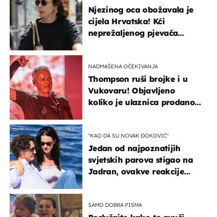
Njezinog oca obožavala je
cijela Hrvatska! Kći
neprežaljenog pjevača
projurila špicom na dva
kotača
NADMAŠENA OČEKIVANJA
Thompson ruši brojke i u
Vukovaru! Objavljeno
koliko je ulaznica prodano
u kratkom vremenu
"KAO DA SU NOVAK ĐOKOVIĆ"
Jedan od najpoznatijih
svjetskih parova stigao na
Jadran, ovakve reakcije
vjerojatno nisu očekivali
SAMO DOBRA PISMA