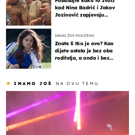
Poslušajte kako to zvuči
kad Nina Badrić i Jakov
Jozinović zapjevaju
Oliverov hit!
DANAS ŽIVI POVUČENO
Znate li tko je ovo? Kao
dijete ostala je bez oba
roditelja, a onda i bez
milijuna koje je trebala
naslijediti
IMAMO JOŠ
NA OVU TEMU
kultura & zabava