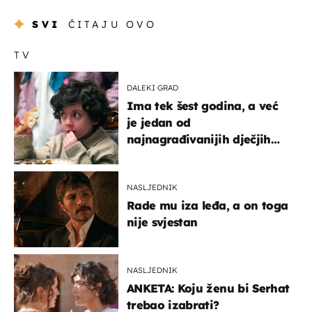
SVI
ČITAJU OVO
TV
DALEKI GRAD
Ima tek šest godina, a već
je jedan od
najnagrađivanijih dječjih
glumaca
NASLJEDNIK
Rade mu iza leđa, a on toga
nije svjestan
NASLJEDNIK
ANKETA: Koju ženu bi Serhat
trebao izabrati?