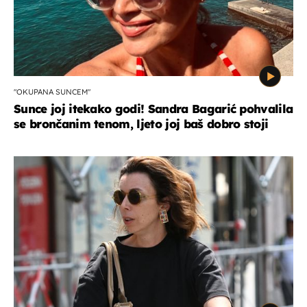
"OKUPANA SUNCEM"
Sunce joj itekako godi! Sandra Bagarić pohvalila
se brončanim tenom, ljeto joj baš dobro stoji