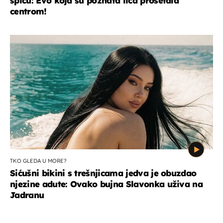
špicu: Evo koja su poznata lica prošetala
centrom!
TKO GLEDA U MORE?
Sićušni bikini s trešnjicama jedva je obuzdao
njezine adute: Ovako bujna Slavonka uživa na
Jadranu