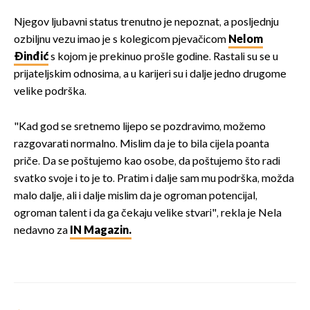
Njegov ljubavni status trenutno je nepoznat, a posljednju
ozbiljnu vezu imao je s kolegicom pjevačicom
Nelom
Đinđić
s kojom je prekinuo prošle godine. Rastali su se u
prijateljskim odnosima, a u karijeri su i dalje jedno drugome
velike podrška.
"Kad god se sretnemo lijepo se pozdravimo, možemo
razgovarati normalno. Mislim da je to bila cijela poanta
priče. Da se poštujemo kao osobe, da poštujemo što radi
svatko svoje i to je to. Pratim i dalje sam mu podrška, možda
malo dalje, ali i dalje mislim da je ogroman potencijal,
ogroman talent i da ga čekaju velike stvari", rekla je Nela
nedavno za
IN Magazin.