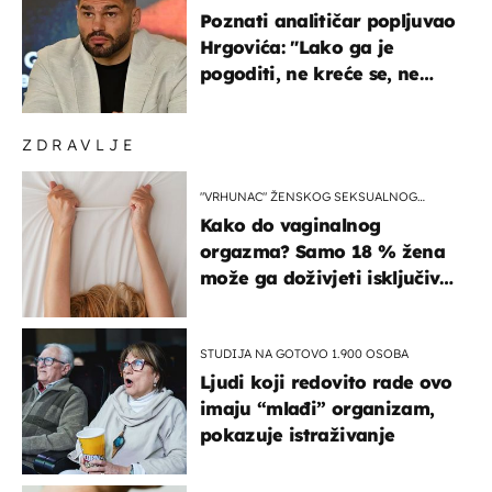
Poznati analitičar popljuvao
Hrgovića: "Lako ga je
pogoditi, ne kreće se, ne
koristi noge..."
ZDRAVLJE
"VRHUNAC" ŽENSKOG SEKSUALNOG
ISKUSTVA
Kako do vaginalnog
orgazma? Samo 18 % žena
može ga doživjeti isključivo
na ovaj način
STUDIJA NA GOTOVO 1.900 OSOBA
Ljudi koji redovito rade ovo
imaju “mlađi” organizam,
pokazuje istraživanje