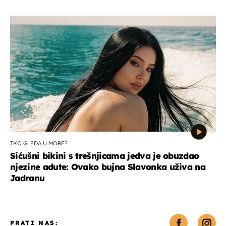
TKO GLEDA U MORE?
Sićušni bikini s trešnjicama jedva je obuzdao
njezine adute: Ovako bujna Slavonka uživa na
Jadranu
PRATI NAS: