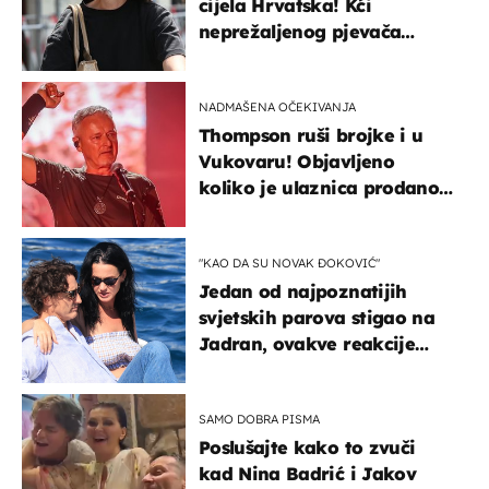
cijela Hrvatska! Kći
neprežaljenog pjevača
projurila špicom na dva
kotača
NADMAŠENA OČEKIVANJA
Thompson ruši brojke i u
Vukovaru! Objavljeno
koliko je ulaznica prodano
u kratkom vremenu
"KAO DA SU NOVAK ĐOKOVIĆ"
Jedan od najpoznatijih
svjetskih parova stigao na
Jadran, ovakve reakcije
vjerojatno nisu očekivali
SAMO DOBRA PISMA
Poslušajte kako to zvuči
kad Nina Badrić i Jakov