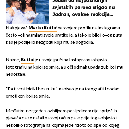
Jedan od najpoznatijih
svjetskih parova stigao na
Jadran, ovakve reakcije
vjerojatno nisu očekivali
Naš pjevač
Marko Kutlić
na svojem profilu na Instagramu
često voli nasmijati svoje pratitelje, a tako je bilo i ovog puta
kad je podijelio nezgodu koja mu se dogodila.
Naime,
Kutlić
je u svojoj priči na Instagramu objavio
fotografiju na kojoj se smije, a u oči odmah upada zub koji mu
nedostaje.
"Pa ti vozi bicikl bez ruku", napisao je na fotografiji i dodao
emotikon koji se smije.
Međutim, nezgoda s ozbiljnom posljedicom nije spriječila
pjevača da se našali na svoj račun pa je prije toga objavio i
nekoliko fotografija na kojima jede rižoto od sipe od kojeg