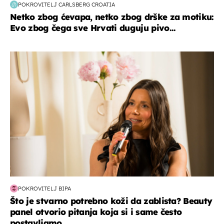
POKROVITELJ CARLSBERG CROATIA
Netko zbog ćevapa, netko zbog drške za motiku:
Evo zbog čega sve Hrvati duguju pivo...
moda & ljepota
POKROVITELJ BIPA
Što je stvarno potrebno koži da zablista? Beauty
panel otvorio pitanja koja si i same često
postavljamo...