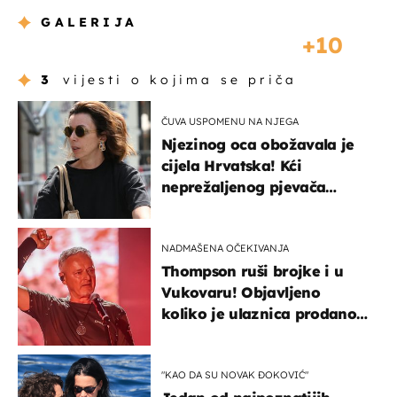
GALERIJA
10
3
vijesti o kojima se priča
ČUVA USPOMENU NA NJEGA
Njezinog oca obožavala je
cijela Hrvatska! Kći
neprežaljenog pjevača
projurila špicom na dva
kotača
NADMAŠENA OČEKIVANJA
Thompson ruši brojke i u
Vukovaru! Objavljeno
koliko je ulaznica prodano
u kratkom vremenu
"KAO DA SU NOVAK ĐOKOVIĆ"