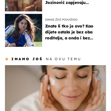
Jozinović zapjevaju
Oliverov hit!
DANAS ŽIVI POVUČENO
Znate li tko je ovo? Kao
dijete ostala je bez oba
roditelja, a onda i bez
milijuna koje je trebala
naslijediti
IMAMO JOŠ
NA OVU TEMU
moda & ljepota