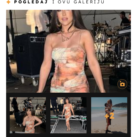
POGLEDAJ
I OVU GALERIJU
+
2