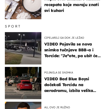
recepata koje moraju znati
svi kuhari
SPORT
CIPELARILI GA DOK JE LEŽAO
VIDEO Pojavila se nova
snimka tučnjave BBB-a i
Torcide: "Je*ote, pa ubit će
ga!"
POJAVILA SE SNIMKA
VIDEO Bad Blue Boysi
dočekali Torcidu na
aerodromu, izbila velika
masovna tučnjava
AU, OVO JE RUŽNO