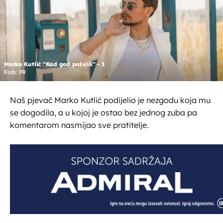
Marko Kutlić ''Kad god poželiš'' - 1
Foto: PR
Naš pjevač Marko Kutlić podijelio je nezgodu koja mu
se dogodila, a u kojoj je ostao bez jednog zuba pa
komentarom nasmijao sve pratitelje.