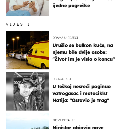
ijedne pogreške
VIJESTI
DRAMA U RIJECI
Urušio se balkon kuće, na
njemu bile dvije osobe:
"Život im je visio o koncu"
U ZAGORJU
U teškoj nesreći poginuo
vatrogasac i motociklst
Matija: "Ostavio je trag"
NOVI DETALJI
Ministar objavio nove