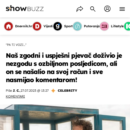
Dnevnik.hr
Vijesti
Sport
Putovanja
Lifestyle
''PA TI VOZI...''
Naš zgodni i uspješni pjevač doživio je
nezgodu s ozbiljnom posljedicom, ali
on se našalio na svoj račun i sve
nasmijao komentarom!
Piše
J. C.
,
27.07.2023 @ 13:27
CELEBRITY
KOMENTARI
OMOGUĆI OBAVIJESTI