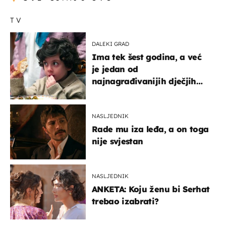
TV
DALEKI GRAD
Ima tek šest godina, a već
je jedan od
najnagrađivanijih dječjih
glumaca
NASLJEDNIK
Rade mu iza leđa, a on toga
nije svjestan
NASLJEDNIK
ANKETA: Koju ženu bi Serhat
trebao izabrati?