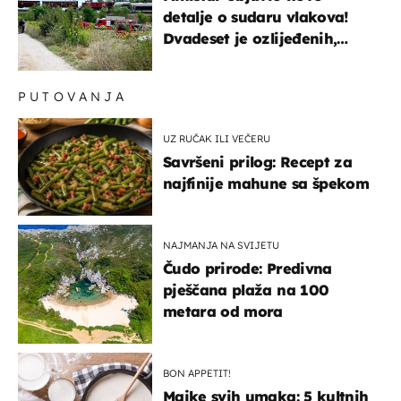
detalje o sudaru vlakova!
Dvadeset je ozlijeđenih,
mlađa žena na intenzivnoj
PUTOVANJA
UZ RUČAK ILI VEČERU
Savršeni prilog: Recept za
najfinije mahune sa špekom
NAJMANJA NA SVIJETU
Čudo prirode: Predivna
pješčana plaža na 100
metara od mora
BON APPETIT!
Majke svih umaka: 5 kultnih