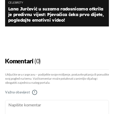
CELEBRITY
Lana Jurčević u suzama radosnicama otkrila
je predivnu vijest: Pjevačica čeka prvo dijete,
pogledajte emotivni video!
Komentari
(0)
Uključite se u raspravu – podijelite svoje mišljenje, postavite pitanja ili ponudite
svoj pogled na temu. Vaš komentar može potaknuti zanimljiv dijalog i
obogatiti zajednicu našeg portala.
Važna obavijest
!