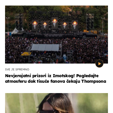
SVE JE SPREMNO
Nevjerojatni prizori iz Imotskog! Pogledajte
atmosferu dok tisuće fanova čekaju Thompsona