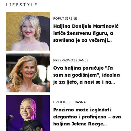
LIFESTYLE
POPUT SIRENE
Haljina Danijele Martinović
ističe ženstvenu figuru, a
savršena je za večernji
izlazak na moru
PREKRASNO IZDANJE
Ova haljina poručuje “Ja
sam na godišnjem”, idealna
je za ljeto, a nosi se i na
zagrebačkoj špici
UVIJEK PREKRASNA
Prozirno može izgledati
elegantno i profinjeno – ova
haljina Jelene Rozge
najbolji je dokaz