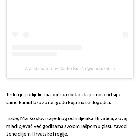
A post shared by Marko Kutlić (@markokutlic)
Jednu je podijelio i na priči pa dodao da je crnilo od sipe
samo kamuflaža za nezgodu koja mu se dogodila.
Inače, Marko slovi za jednog od miljenika Hrvatica, a ovaj
mladi pjevač već godinama svojom rašpom u glasu zavodi
žene diljem Hrvatske i regije.