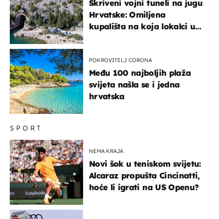
Skriveni vojni tuneli na jugu
Hrvatske: Omiljena
kupališta na koja lokalci u
miru dolaze roniti i skakati
u more
POKROVITELJ CORONA
Među 100 najboljih plaža
svijeta našla se i jedna
hrvatska
SPORT
NEMA KRAJA
Novi šok u teniskom svijetu:
Alcaraz propušta Cincinatti,
hoće li igrati na US Openu?