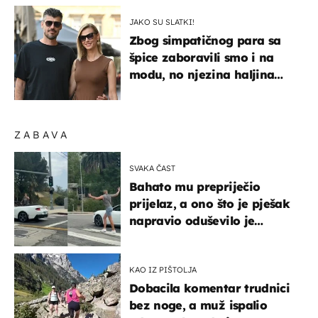
JAKO SU SLATKI!
Zbog simpatičnog para sa
špice zaboravili smo i na
modu, no njezina haljina
itekako nas se dojmila
ZABAVA
SVAKA ČAST
Bahato mu prepriječio
prijelaz, a ono što je pješak
napravio oduševilo je
društvene mreže
KAO IZ PIŠTOLJA
Dobacila komentar trudnici
bez noge, a muž ispalio