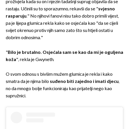
proživjela kada su on i njezin tadašnji suprug objavila da se
rastaju. Učinili su to sporazumno, rekavši da se "
svjesno
rasparuju
." No njihovi fanovi nisu tako dobro primili vijest,
pa je lijepa glumica rekla kako se osjećala kao "da se cijeli
svijet okrenuo protiv njih samo zato što su htjeli ostati u
dobrim odnosima."
"
Bilo je brutalno. Osjećala sam se kao da mi je oguljena
koža
", rekla je Gwyneth.
O svom odnosu s bivšim mužem glumica je rekla i kako
smatra da je njima bilo
suđeno biti zajedno i imati djecu
,
no da mnogo bolje funkcioniraju kao prijatelji nego kao
supružnici.