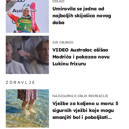
ODLAZI
Umirovila se jedna od
najboljih skijašica novog
doba
SVE OBJAVIO
VIDEO Australac ošišao
Modrića i pokazao novu
Lukinu frizuru
ZDRAVLJE
NAJSIGURNIJI OBLIK REKREACIJE
Vježbe za koljeno u moru: 5
sigurnih vježbi koje mogu
smanjiti bol i poboljšati
pokretljivost