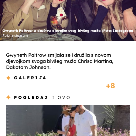
Gwyneth Paltrow u društvu djevojke svog bivšeg muža (Foto: Instagram)
Foto: instagram
Gwyneth Paltrow smijala se i družila s novom
djevojkom svoga bivšeg muža Chrisa Martina,
Dakotom Johnson.
GALERIJA
8
POGLEDAJ
I OVO