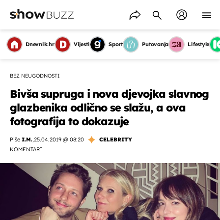
Dnevnik.hr
Vijesti
Sport
Putovanja
Lifestyle
BEZ NEUGODNOSTI
Bivša supruga i nova djevojka slavnog
glazbenika odlično se slažu, a ova
fotografija to dokazuje
Piše
I.M.
,
25.04.2019 @ 08:20
CELEBRITY
KOMENTARI
OMOGUĆI OBAVIJESTI