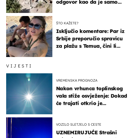
odgovor kao da je samo
čekao…
ŠTO KAŽETE?
Isključio komentare: Par iz
Srbije preporučio spravicu
za plažu s Temua, čini li
vam se ovo sigurnim?
VIJESTI
VREMENSKA PROGNOZA
Nakon vrhunca toplinskog
vala stiže osvježenje: Dokad
će trajati otkrio je
meteorolog
VOZILO SLETJELO S CESTE
UZNEMIRUJUĆE Strašni