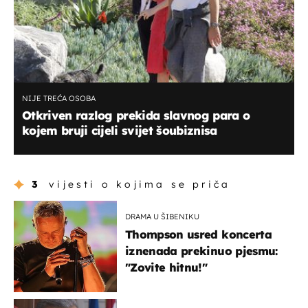
NIJE TREĆA OSOBA
Otkriven razlog prekida slavnog para o
kojem bruji cijeli svijet šoubiznisa
3
vijesti o kojima se priča
DRAMA U ŠIBENIKU
Thompson usred koncerta
iznenada prekinuo pjesmu:
"Zovite hitnu!"