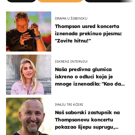
DRAMA U ŠIBENIKU
Thompson usred koncerta
iznenada prekinuo pjesmu:
"Zovite hitnu!"
ISKRENI INTERVJU!
Naša predivna glumica
iskreno o odluci koja je
mnoge iznenadila: ''Kao da
mi je veliki teret pao s leđa''
IMAJU TRI KĆERI
Naš saborski zastupnik na
Thompsonovu koncertu
pokazao lijepu suprugu,
koja godinama izbjegava