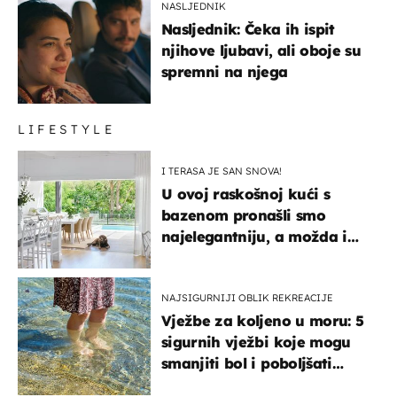
NASLJEDNIK
Nasljednik: Čeka ih ispit
njihove ljubavi, ali oboje su
spremni na njega
LIFESTYLE
I TERASA JE SAN SNOVA!
U ovoj raskošnoj kući s
bazenom pronašli smo
najelegantniju, a možda i
najljepšu bijelu kuhinju
NAJSIGURNIJI OBLIK REKREACIJE
Vježbe za koljeno u moru: 5
sigurnih vježbi koje mogu
smanjiti bol i poboljšati
pokretljivost