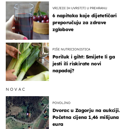
VRIJEDI IH UVRSTITI U PREHRANU
6 napitaka koje dijetetičari
preporučuju za zdrave
zglobove
PIŠE NUTRICIONISTICA
Poriluk i giht: Smijete li ga
jesti ili riskirate novi
napadaj?
NOVAC
POVOLJNO
Dvorac u Zagorju na aukciji.
Početna cijena 1,46 milijuna
eura