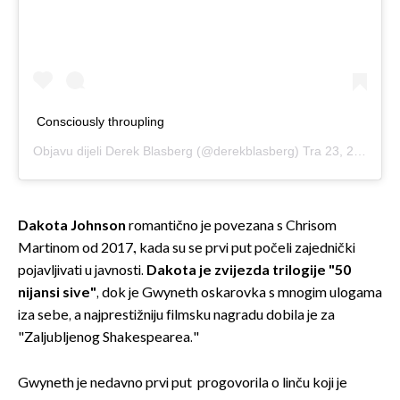
Consciously throupling
Objavu dijeli
Derek Blasberg
(@derekblasberg)
Tra 23, 2019 u 11:55 PDT
Dakota Johnson
romantično je povezana s Chrisom
Martinom od 2017., kada su se prvi put počeli zajednički
pojavljivati u javnosti.
Dakota je zvijezda trilogije "50
nijansi sive"
, dok je Gwyneth oskarovka s mnogim ulogama
iza sebe, a najprestižniju filmsku nagradu dobila je za
"Zaljubljenog Shakespearea."
Gwyneth je nedavno prvi put progovorila o linču koji je