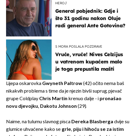
HEROJ
General pobjednik: Gdje i
što 31 godinu nakon Oluje
radi general Ante Gotovina?
S MORA POSLALA POZDRAVE
Vruće, vruće! Nives Celzijus
u vatrenom kupaćem malo
je toga prepustila mašti
Lijepa oskarovka
Gwyneth Paltrow
(42) očito nema baš
nikakvih problema s time da je njezin bivši suprug, pjevač
grupe Coldplay
Chris Martin
krenuo dalje - i
pronašao
novu djevojku, Dakotu Johnson
(29).
Naime, na tulumu slavnog pisca
Dereka Blasberga
dvije su
glumice uhvaćene kako se
grle, piju i hihoću se za istim