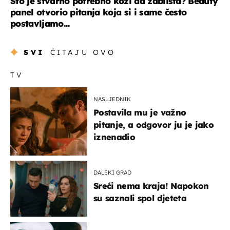
Što je stvarno potrebno koži da zablista? Beauty
panel otvorio pitanja koja si i same često
postavljamo...
SVI
ČITAJU OVO
TV
NASLJEDNIK
Postavila mu je važno
pitanje, a odgovor ju je jako
iznenadio
DALEKI GRAD
Sreći nema kraja! Napokon
su saznali spol djeteta