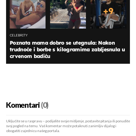
+
9
CELEBRITY
Poznata mama dobro se utegnula: Nakon
trudnoće i borbe s kilogramima zabljesnula u
crvenom badiću
Komentari
(0)
Uključite se u raspravu – podijelite svoje mišljenje, postavite pitanja ili ponudite
svoj pogled na temu. Vaš komentar može potaknuti zanimljiv dijalog i
obogatiti zajednicu našeg portala.