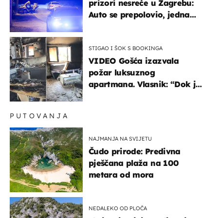
prizori nesreće u Zagrebu:
Auto se prepolovio, jedna
osoba poginula
STIGAO I ŠOK S BOOKINGA
VIDEO Gošća izazvala
požar luksuznog
apartmana. Vlasnik: “Dok je
gorjelo, smijali su se, pili i
pokazivali mi srednji prst"
PUTOVANJA
NAJMANJA NA SVIJETU
Čudo prirode: Predivna
pješčana plaža na 100
metara od mora
NEDALEKO OD PLOČA