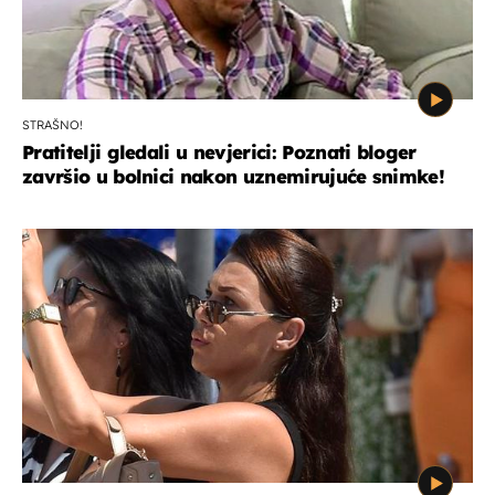
STRAŠNO!
Pratitelji gledali u nevjerici: Poznati bloger
završio u bolnici nakon uznemirujuće snimke!