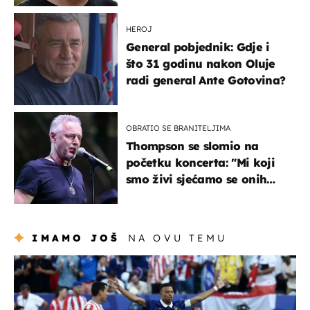
javnost
HEROJ
General pobjednik: Gdje i
što 31 godinu nakon Oluje
radi general Ante Gotovina?
OBRATIO SE BRANITELJIMA
Thompson se slomio na
početku koncerta: "Mi koji
smo živi sjećamo se onih
koji nisu..."
IMAMO JOŠ
NA OVU TEMU
svjetsko prvenstvo 2026