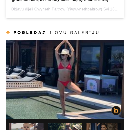
Objavu dijeli
Gwyneth Paltrow
(@gwynethpaltrow)
Svi 13, 2018 u 3:38 PDT
POGLEDAJ
I OVU GALERIJU