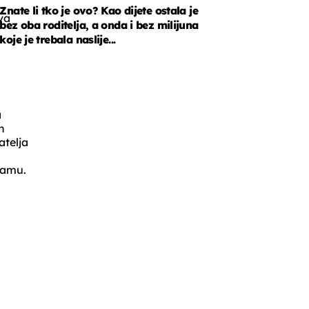
Znate li tko je ovo? Kao dijete ostala je
va
bez oba roditelja, a onda i bez milijuna
koje je trebala naslije...
a
h
telja
ramu.