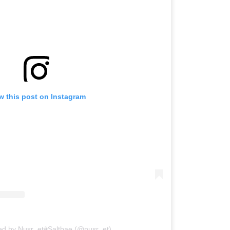
w this post on Instagram
ed by Nusr_et#Saltbae (@nusr_et)