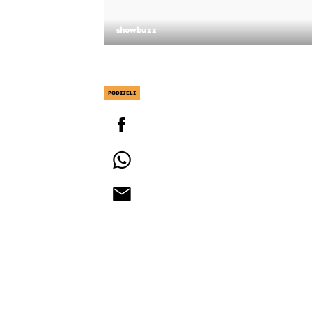
showbuzz
PODIJELI