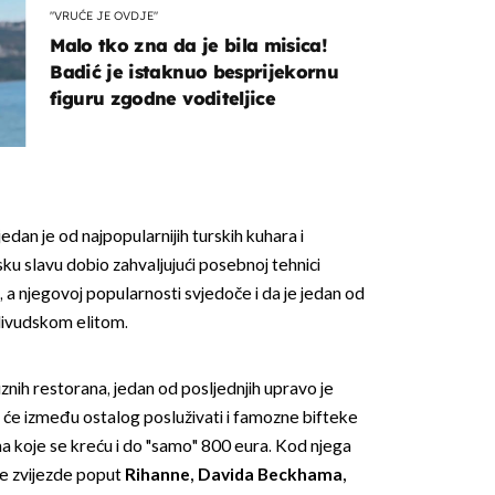
"VRUĆE JE OVDJE"
Malo tko zna da je bila misica!
Badić je istaknuo besprijekornu
figuru zgodne voditeljice
OMOGUĆI OBAVIJESTI
jedan je od najpopularnijih turskih kuhara i
etsku slavu dobio zahvaljujući posebnoj tehnici
 a njegovoj popularnosti svjedoče i da je jedan od
livudskom elitom.
znih restorana, jedan od posljednjih upravo je
 će između ostalog posluživati i famozne bifteke
a koje se kreću i do "samo" 800 eura. Kod njega
je zvijezde poput
Rihanne, Davida Beckhama,