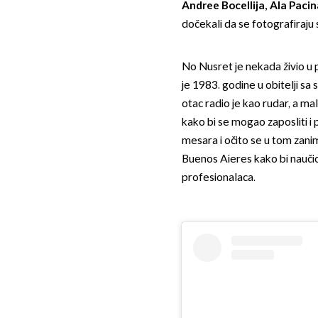
Andree Bocellija, Ala Pac
dočekali da se fotografiraju s
No Nusret je nekada živio u
je 1983. godine u obitelji sa
otac radio je kao rudar, a ma
kako bi se mogao zaposliti i
mesara i očito se u tom zanim
Buenos Aieres kako bi naučio 
profesionalaca.