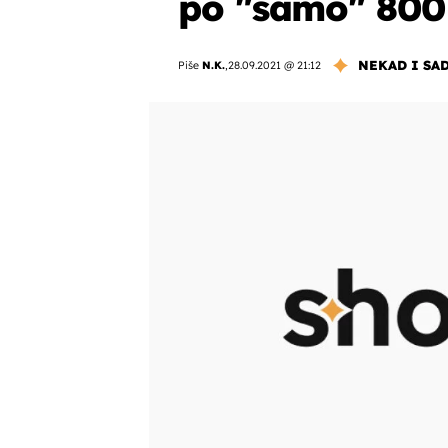
po "samo" 800
NEKAD I SA
Piše
N.K.
,
28.09.2021 @ 21:12