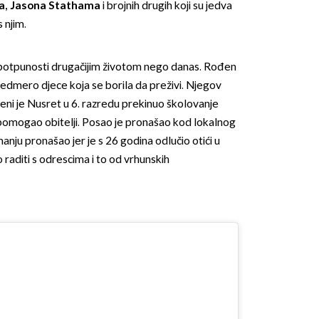
ina, Jasona Stathama
i brojnih drugih koji su jedva
 njim.
 potpunosti drugačijim životom nego danas. Rođen
 sedmero djece koja se borila da preživi. Njegov
leni je Nusret u 6. razredu prekinuo školovanje
 pomogao obitelji. Posao je pronašao kod lokalnog
anju pronašao jer je s 26 godina odlučio otići u
raditi s odrescima i to od vrhunskih