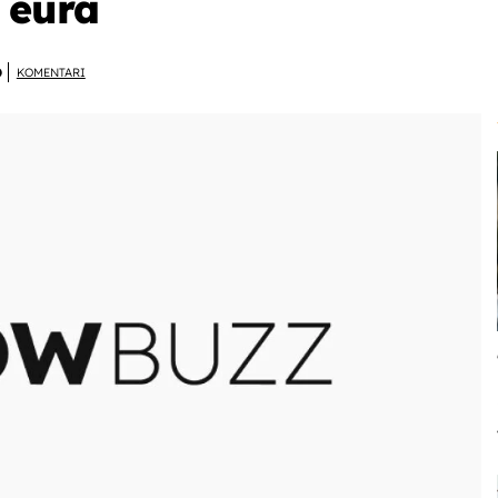
 eura
D
KOMENTARI