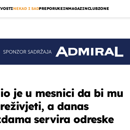
IVOSTI
NEKAD I SAD
PREPORUKE
INMAGAZIN
CLUBZONE
io je u mesnici da bi mu
reživjeti, a danas
zdama servira odreske