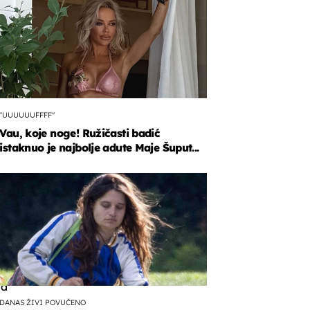
"UUUUUUFFFF"
Vau, koje noge! Ružičasti badić
istaknuo je najbolje adute Maje Šuput...
a
ska
ja
ujući
ma
DANAS ŽIVI POVUČENO