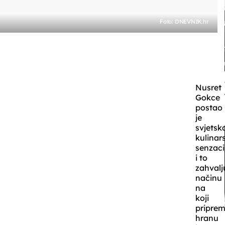
Foto: DNEVNIK.hr
Nusret
Gokce
postao
je
svjetsk
kulinar
senzaci
i to
zahvalj
načinu
na
koji
pripre
hranu