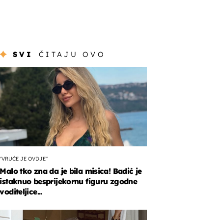
SVI
ČITAJU OVO
"VRUĆE JE OVDJE"
Malo tko zna da je bila misica! Badić je
istaknuo besprijekornu figuru zgodne
voditeljice...