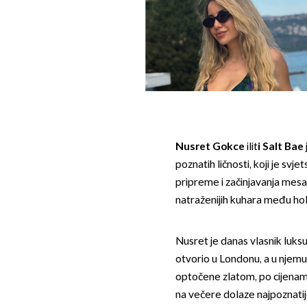
Nusret Gokce
ilit
i Salt Bae
poznatih ličnosti, koji je svj
pripreme i začinjavanja mesa,
natraženijih kuhara među ho
Nusret je danas vlasnik luksu
otvorio u Londonu, a u njemu
optočene zlatom, po cijenam
na večere dolaze najpoznati