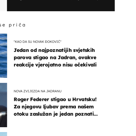
nudi sve je ostavila bez teksta!
 se priča
"KAO DA SU NOVAK ĐOKOVIĆ"
Jedan od najpoznatijih svjetskih
parova stigao na Jadran, ovakve
reakcije vjerojatno nisu očekivali
NOVA ZVIJEZDA NA JADRANU
Roger Federer stigao u Hrvatsku!
Za njegovu ljubav prema našem
otoku zaslužan je jedan poznati
Hrvat