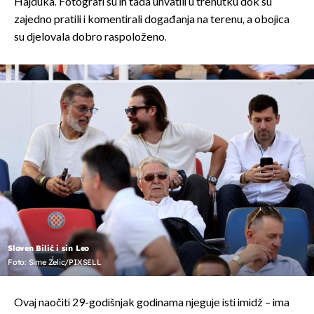
Hajduka. Fotografi su ih tada uhvatili u trenutku dok su
zajedno pratili i komentirali događanja na terenu, a obojica
su djelovala dobro raspoloženo.
Slaven Bilić i sin Leo
Foto: Sime Zelic/PIXSELL
Ovaj naočiti 29-godišnjak godinama njeguje isti imidž – ima