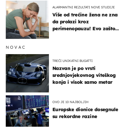
ALARMANTNI REZULTATI NOVE STUDIJE
Više od trećine žena ne zna
da prolazi kroz
perimenopauzu! Evo zašto
su simptomi toliko
zbunjujući
NOVAC
TREĆI UNIKATNI BUGATTI
Nazvan je po vrsti
srednjovjekovnog viteškog
konja i visok samo metar
OVO JE 10 NAJBOLJIH
Europske dionice dosegnule
su rekordne razine