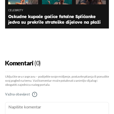
CELEBRITY
Oskudne kupaće gaćice fatalne Splićanke
jedva su prekrile strateške dijelove na plaži
Komentari
(0)
Uključite se u raspravu – podijelite svoje mišljenje, postavite pitanja ili ponudite
svoj pogled na temu. Vaš komentar može potaknuti zanimljiv dijalog i
obogatiti zajednicu našeg portala.
Važna obavijest
!