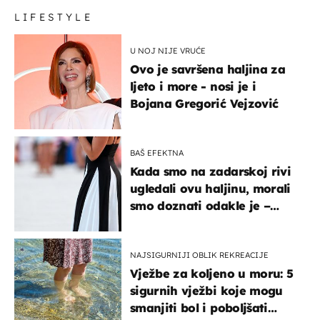
LIFESTYLE
U NOJ NIJE VRUĆE
Ovo je savršena haljina za
ljeto i more - nosi je i
Bojana Gregorić Vejzović
BAŠ EFEKTNA
Kada smo na zadarskoj rivi
ugledali ovu haljinu, morali
smo doznati odakle je –
košta samo 18 eura
NAJSIGURNIJI OBLIK REKREACIJE
Vježbe za koljeno u moru: 5
sigurnih vježbi koje mogu
smanjiti bol i poboljšati