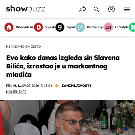
Dnevnik.hr
Vijesti
Sport
Putovanja
Lifestyle
NE VIĐAMO GA ČESTO
Evo kako danas izgleda sin Slavena
Bilića, izrastao je u markantnog
mladića
Piše
H. L.
,
09.07.2026 @ 13:06
ZANIMLJIVOSTI
KOMENTARI
OMOGUĆI OBAVIJESTI