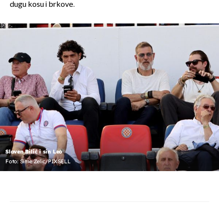
dugu kosu i brkove.
Slaven Bilić i sin Leo
Foto: Sime Zelic/PIXSELL