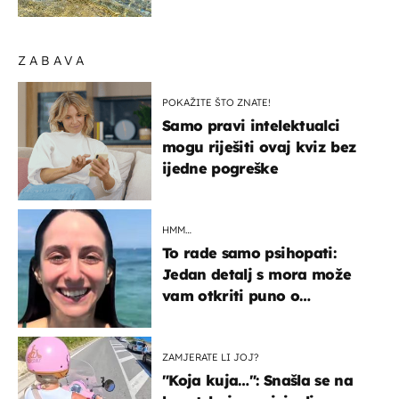
pokretljivost
ZABAVA
POKAŽITE ŠTO ZNATE!
Samo pravi intelektualci
mogu riješiti ovaj kviz bez
ijedne pogreške
HMM…
To rade samo psihopati:
Jedan detalj s mora može
vam otkriti puno o
prijateljima
ZAMJERATE LI JOJ?
"Koja kuja…": Snašla se na