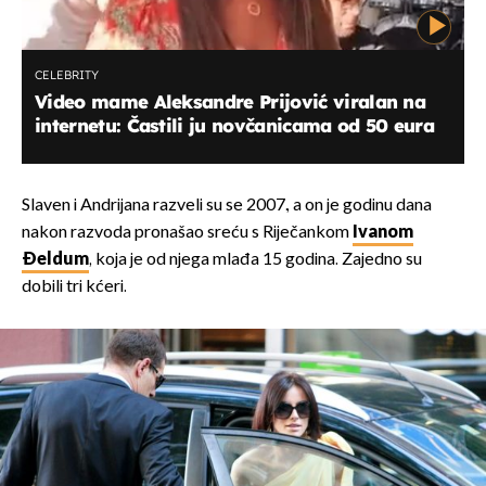
CELEBRITY
Video mame Aleksandre Prijović viralan na
internetu: Častili ju novčanicama od 50 eura
Slaven i Andrijana razveli su se 2007., a on je godinu dana
nakon razvoda pronašao sreću s Riječankom
Ivanom
Đeldum
, koja je od njega mlađa 15 godina. Zajedno su
dobili tri kćeri.