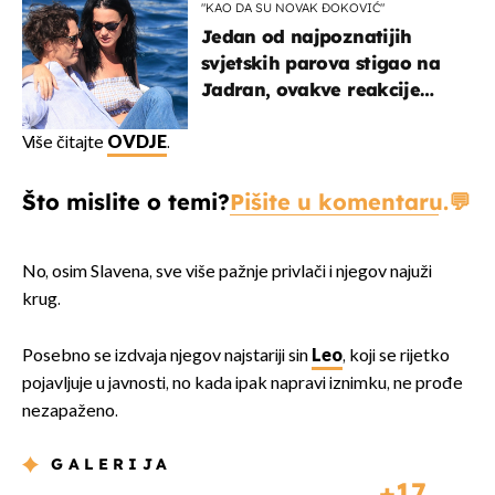
"KAO DA SU NOVAK ĐOKOVIĆ"
Jedan od najpoznatijih
svjetskih parova stigao na
Jadran, ovakve reakcije
vjerojatno nisu očekivali
Više čitajte
OVDJE
.
Što mislite o temi?
Pišite u komentaru.
No, osim Slavena, sve više pažnje privlači i njegov najuži
krug.
Posebno se izdvaja njegov najstariji sin
Leo
, koji se rijetko
pojavljuje u javnosti, no kada ipak napravi iznimku, ne prođe
nezapaženo.
GALERIJA
17