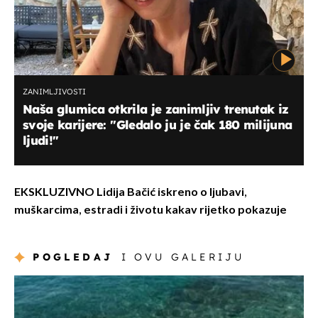
ZANIMLJIVOSTI
Naša glumica otkrila je zanimljiv trenutak iz
svoje karijere: ''Gledalo ju je čak 180 milijuna
ljudi!"
EKSKLUZIVNO Lidija Bačić iskreno o ljubavi,
muškarcima, estradi i životu kakav rijetko pokazuje
POGLEDAJ
I OVU GALERIJU