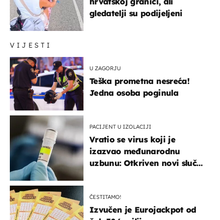
hrvatskoj granici, ali
gledatelji su podijeljeni
VIJESTI
U ZAGORJU
Teška prometna nesreća!
Jedna osoba poginula
PACIJENT U IZOLACIJI
Vratio se virus koji je
izazvao međunarodnu
uzbunu: Otkriven novi slučaj
u Europi
ČESTITAMO!
Izvučen je Eurojackpot od