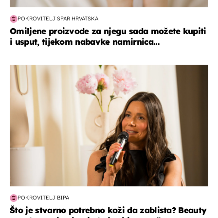
POKROVITELJ SPAR HRVATSKA
Omiljene proizvode za njegu sada možete kupiti
i usput, tijekom nabavke namirnica...
moda & ljepota
POKROVITELJ BIPA
Što je stvarno potrebno koži da zablista? Beauty