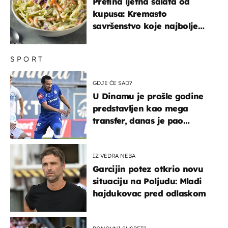
Prefina ljetna salata od
kupusa: Kremasto
savršenstvo koje najbolje
paše uz pečeno meso
SPORT
GDJE ĆE SAD?
U Dinamu je prošle godine
predstavljen kao mega
transfer, danas je pao
najniže u karijeri
IZ VEDRA NEBA
Garcijin potez otkrio novu
situaciju na Poljudu: Mladi
hajdukovac pred odlaskom