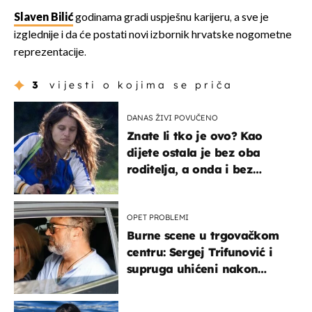
Slaven Bilić
godinama gradi uspješnu karijeru, a sve je
izglednije i da će postati novi izbornik hrvatske nogometne
reprezentacije.
3
vijesti o kojima se priča
DANAS ŽIVI POVUČENO
Znate li tko je ovo? Kao
dijete ostala je bez oba
roditelja, a onda i bez
milijuna koje je trebala
naslijediti
OPET PROBLEMI
Burne scene u trgovačkom
centru: Sergej Trifunović i
supruga uhićeni nakon
svađe!