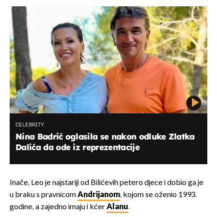
CELEBRITY
Nina Badrić oglasila se nakon odluke Zlatka
Dalića da ode iz reprezentacije
Inače, Leo je najstariji od Bilićevih petero djece i dobio ga je
u braku s pravnicom
Andrijanom
, kojom se oženio 1993.
godine, a zajedno imaju i kćer
Alanu
.