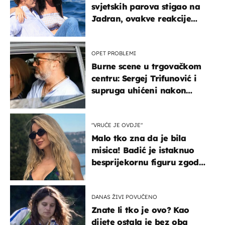
svjetskih parova stigao na
Jadran, ovakve reakcije
vjerojatno nisu očekivali
OPET PROBLEMI
Burne scene u trgovačkom
centru: Sergej Trifunović i
supruga uhićeni nakon
svađe!
"VRUĆE JE OVDJE"
Malo tko zna da je bila
misica! Badić je istaknuo
besprijekornu figuru zgodne
voditeljice
DANAS ŽIVI POVUČENO
Znate li tko je ovo? Kao
dijete ostala je bez oba