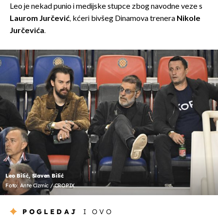
Leo je nekad punio i medijske stupce zbog navodne veze s
Laurom Jurčević
, kćeri bivšeg Dinamova trenera
Nikole
Jurčevića
.
Leo Bilić, Slaven Bilić
Foto: Ante Cizmic / CROPIX
POGLEDAJ
I OVO