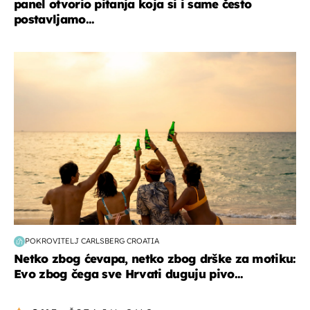
panel otvorio pitanja koja si i same često
postavljamo...
zanimljivosti
POKROVITELJ CARLSBERG CROATIA
Netko zbog ćevapa, netko zbog drške za motiku:
Evo zbog čega sve Hrvati duguju pivo...