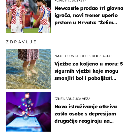
PONOVNI SUSRET?
Newcastle prodao tri glavna
igrača, novi trener uperio
prstom u Hrvata: "Želim
njega!"
ZDRAVLJE
NAJSIGURNIJI OBLIK REKREACIJE
Vježbe za koljeno u moru: 5
sigurnih vježbi koje mogu
smanjiti bol i poboljšati
pokretljivost
IZNENAĐUJUĆA VEZA
Novo istraživanje otkriva
zašto osobe s depresijom
drugačije reagiraju na
lajkove