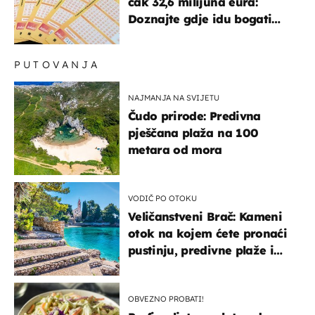
čak 32,6 milijuna eura:
Doznajte gdje idu bogati
dobitci u Hrvatskoj
PUTOVANJA
NAJMANJA NA SVIJETU
Čudo prirode: Predivna
pješčana plaža na 100
metara od mora
VODIČ PO OTOKU
Veličanstveni Brač: Kameni
otok na kojem ćete pronaći
pustinju, predivne plaže i
uzbudljivu hranu
OBVEZNO PROBATI!