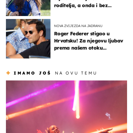
roditelja, a onda i bez
milijuna koje je trebala
naslijediti
NOVA ZVIJEZDA NA JADRANU
Roger Federer stigao u
Hrvatsku! Za njegovu ljubav
prema našem otoku
zaslužan je jedan poznati
Hrvat
IMAMO JOŠ
NA OVU TEMU
kultura & zabava