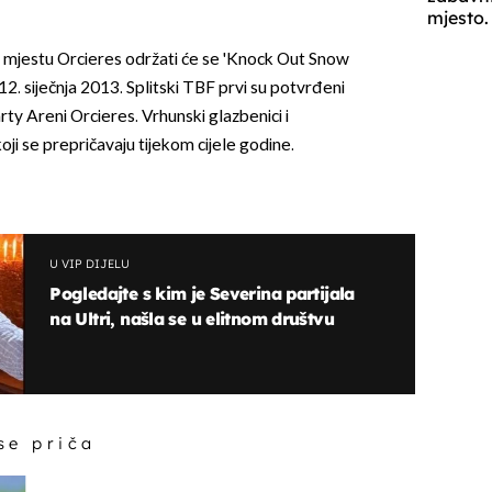
mjesto.
mjestu Orcieres održati će se 'Knock Out Snow
 12. siječnja 2013. Splitski TBF prvi su potvrđeni
arty Areni Orcieres. Vrhunski glazbenici i
oji se prepričavaju tijekom cijele godine.
U VIP DIJELU
Pogledajte s kim je Severina partijala
na Ultri, našla se u elitnom društvu
 se priča