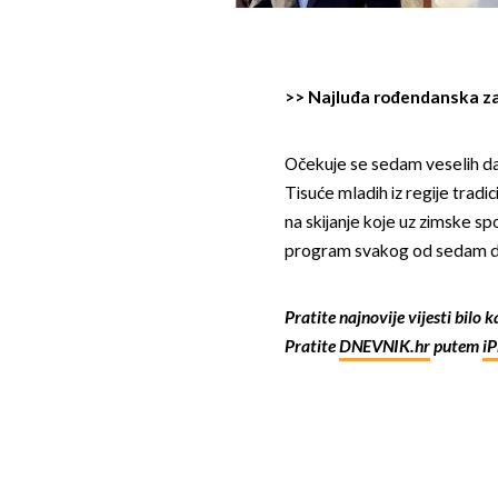
>>
Najluđa rođendanska za
Očekuje se sedam veselih da
Tisuće mladih iz regije tradi
na skijanje koje uz zimske s
program svakog od sedam da
Pratite najnovije vijesti bilo 
Pratite
DNEVNIK.hr
putem
i