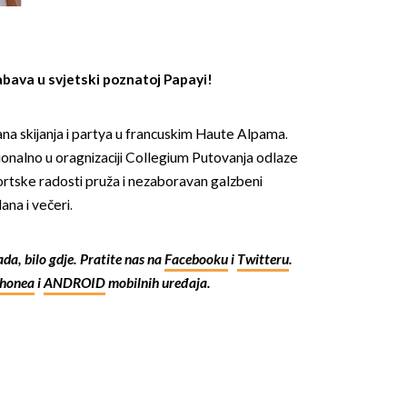
bava u svjetski poznatoj Papayi!
na skijanja i partya u francuskim Haute Alpama.
cionalno u oragnizaciji Collegium Putovanja odlaze
OMOGUĆI OBAVIJESTI
portske radosti pruža i nezaboravan galzbeni
na i večeri.
kada, bilo gdje. Pratite nas na
Facebooku
i
Twitteru
.
Phonea
i
ANDROID
mobilnih uređaja.