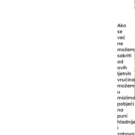
Ako
se
već
ne
možem
sakriti
od
ovih
ljetnih
vrućina
možem
u
mislim
pobjeći
na
puni
hladnij
i
zabavni