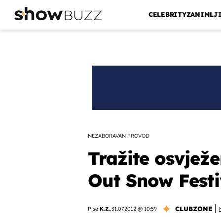
CELEBRITY
ZANIMLJ
NEZABORAVAN PROVOD
Tražite osvjež
Out Snow Festi
CLUBZONE
Piše
K.Z.
,
31.07.2012 @ 10:59