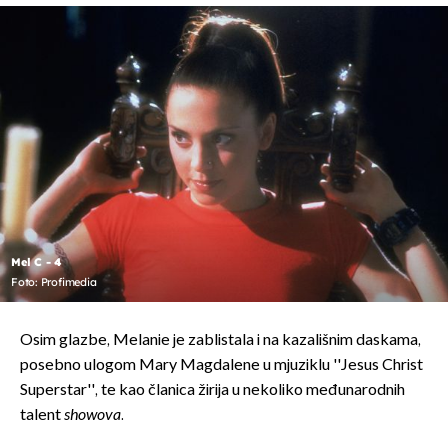
Mel C - 4
Foto: Profimedia
Osim glazbe, Melanie je zablistala i na kazališnim daskama,
posebno ulogom Mary Magdalene u mjuziklu ''Jesus Christ
Superstar'', te kao članica žirija u nekoliko međunarodnih
talent
showova
.