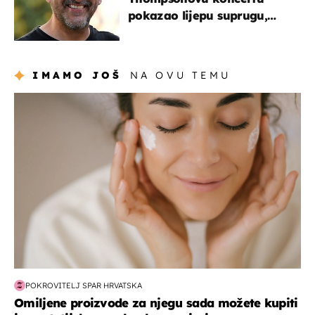
pokazao lijepu suprugu,
koja godinama izbjegava
javnost
IMAMO JOŠ
NA OVU TEMU
moda & ljepota
POKROVITELJ SPAR HRVATSKA
Omiljene proizvode za njegu sada možete kupiti