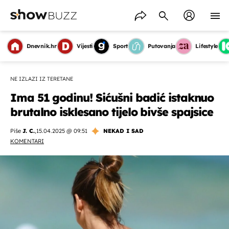
Dnevnik.hr
Vijesti
Sport
Putovanja
Lifestyle
NE IZLAZI IZ TERETANE
Ima 51 godinu! Sićušni badić istaknuo
brutalno isklesano tijelo bivše spajsice
Piše
J. C.
,
15.04.2025 @ 09:51
NEKAD I SAD
KOMENTARI
OMOGUĆI OBAVIJESTI