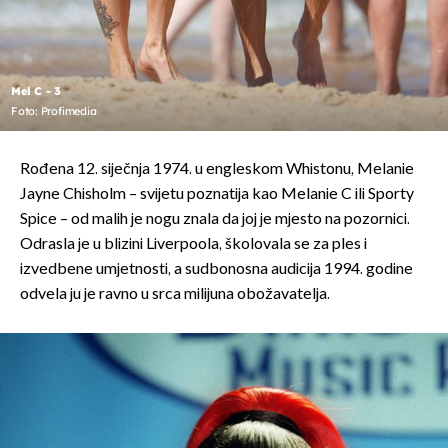
Mel C - 3
Foto: Profimedia
Rođena 12. siječnja 1974. u engleskom Whistonu, Melanie
Jayne Chisholm – svijetu poznatija kao Melanie C ili Sporty
Spice – od malih je nogu znala da joj je mjesto na pozornici.
Odrasla je u blizini Liverpoola, školovala se za ples i
izvedbene umjetnosti, a sudbonosna audicija 1994. godine
odvela ju je ravno u srca milijuna obožavatelja.