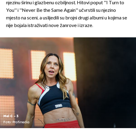
njezinu širinu i glazbenu ozbiljnost. Hitovi poput ''I Turn to
You'' i ''Never Be the Same Again'' učvrstili su njezino
mjesto na sceni, a uslijedili su brojni drugi albumi u kojima se
nije bojala istraživati nove žanrove i izraze.
Mel C - 3
Foto: Profimedia