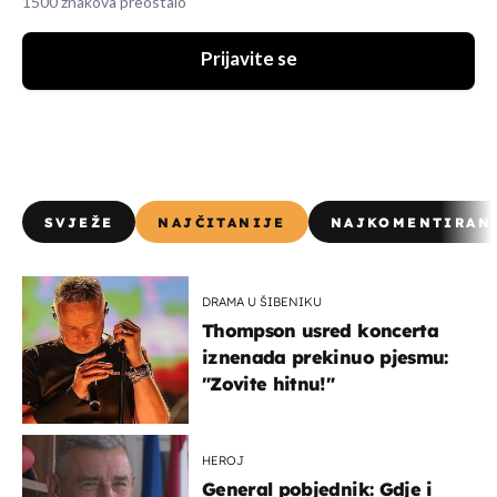
1500 znakova preostalo
Prijavite se
SVJEŽE
NAJČITANIJE
NAJKOMENTIRAN
DRAMA U ŠIBENIKU
Thompson usred koncerta
iznenada prekinuo pjesmu:
"Zovite hitnu!"
HEROJ
General pobjednik: Gdje i