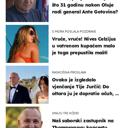
što 31 godinu nakon Oluje
radi general Ante Gotovina?
S MORA POSLALA POZDRAVE
Vruće, vruće! Nives Celzijus
u vatrenom kupaćem malo
je toga prepustila mašti
RASKOŠNA PROSLAVA
Ovako je izgledalo
vjenčanje Tije Jurčić: Do
oltara ju je dopratio očuh, a
slavilo se uz Olivera i Rozgu
IMAJU TRI KĆERI
Naš saborski zastupnik na
Thompsonovu koncertu