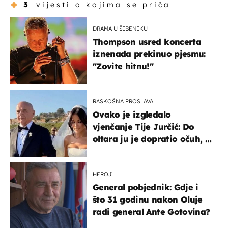
3
vijesti o kojima se priča
DRAMA U ŠIBENIKU
Thompson usred koncerta
iznenada prekinuo pjesmu:
"Zovite hitnu!"
RASKOŠNA PROSLAVA
Ovako je izgledalo
vjenčanje Tije Jurčić: Do
oltara ju je dopratio očuh, a
slavilo se uz Olivera i Rozgu
HEROJ
General pobjednik: Gdje i
što 31 godinu nakon Oluje
radi general Ante Gotovina?