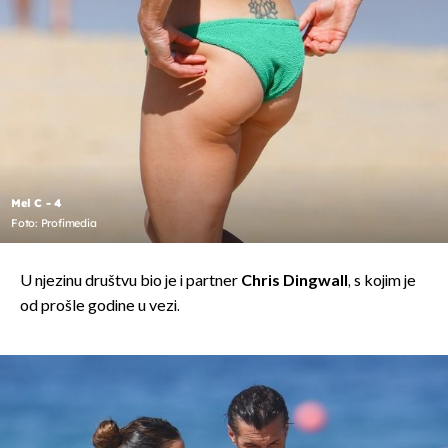
Mel C - 4
Foto: Profimedia
U njezinu društvu bio je i partner
Chris Dingwall
, s kojim je
od prošle godine u vezi.