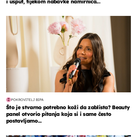
i usput, tijekom nabavke namirnica...
moda & ljepota
POKROVITELJ BIPA
Što je stvarno potrebno koži da zablista? Beauty
panel otvorio pitanja koja si i same često
postavljamo...