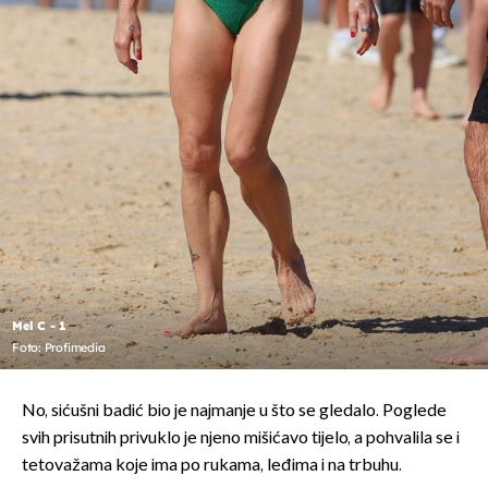
Mel C - 1
Foto: Profimedia
No, sićušni badić bio je najmanje u što se gledalo. Poglede
svih prisutnih privuklo je njeno mišićavo tijelo, a pohvalila se i
tetovažama koje ima po rukama, leđima i na trbuhu.