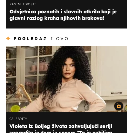
ZANIMLJIVOSTI
Odvjetnica poznatih i slavnih otkrila koji je
glavni razlog kraha njihovih brakova!
POGLEDAJ
I OVO
CELEBRITY
Violeta iz Boljeg života zahvaljujući seriji
sagradila je dom iz snova: "To je ozbiljna