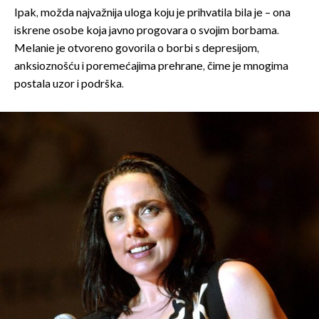
Ipak, možda najvažnija uloga koju je prihvatila bila je – ona
iskrene osobe koja javno progovara o svojim borbama.
Melanie je otvoreno govorila o borbi s depresijom,
anksioznošću i poremećajima prehrane, čime je mnogima
postala uzor i podrška.