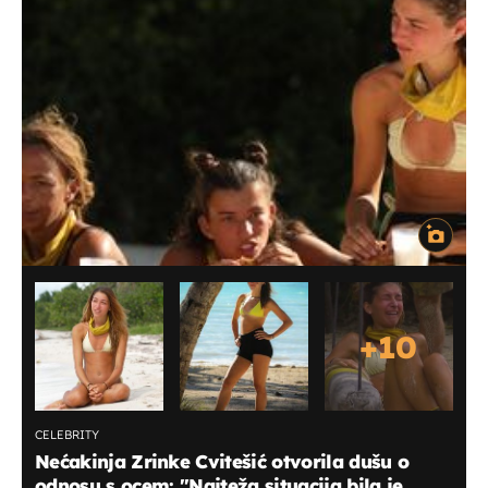
+
10
CELEBRITY
Nećakinja Zrinke Cvitešić otvorila dušu o
odnosu s ocem: ''Najteža situacija bila je