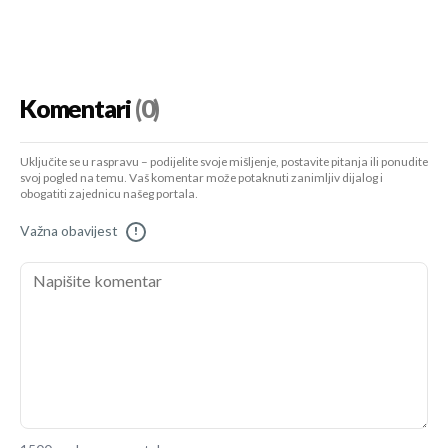
Komentari
(0)
Uključite se u raspravu – podijelite svoje mišljenje, postavite pitanja ili ponudite
svoj pogled na temu. Vaš komentar može potaknuti zanimljiv dijalog i
obogatiti zajednicu našeg portala.
Važna obavijest
!