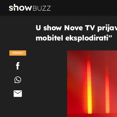
U show Nove TV prijavil
mobitel eksplodirati''
PODIJELI
POGLEDAJ