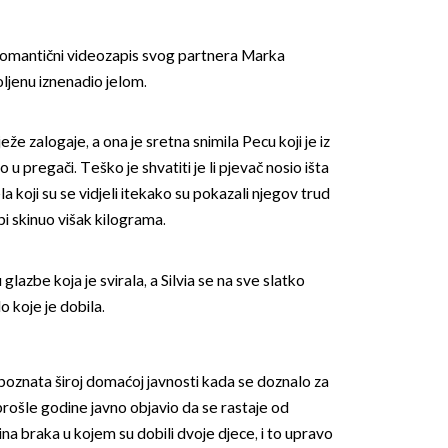
 romantični videozapis svog partnera Marka
oljenu iznenadio jelom.
že zalogaje, a ona je sretna snimila Pecu koji je iz
o u pregači. Teško je shvatiti je li pjevač nosio išta
ela koji su se vidjeli itekako su pokazali njegov trud
 bi skinuo višak kilograma.
 glazbe koja je svirala, a Silvia se na sve slatko
o koje je dobila.
 poznata široj domaćoj javnosti kada se doznalo za
prošle godine javno objavio da se rastaje od
a braka u kojem su dobili dvoje djece, i to upravo