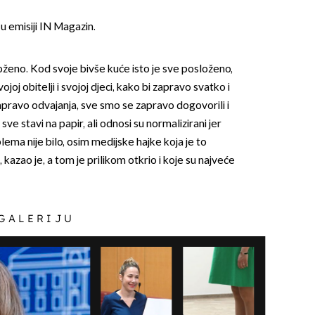
 emisiji IN Magazin.
loženo. Kod svoje bivše kuće isto je sve posloženo,
joj obitelji i svojoj djeci, kako bi zapravo svatko i
pravo odvajanja, sve smo se zapravo dogovorili i
sve stavi na papir, ali odnosi su normalizirani jer
OMOGUĆI OBAVIJESTI
ema nije bilo, osim medijske hajke koja je to
 kazao je, a tom je prilikom otkrio i koje su najveće
 GALERIJU