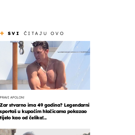
SVI
ČITAJU OVO
PRAVI APOLON!
Zar stvarno ima 49 godina? Legendarni
sportaš u kupaćim hlačicama pokazao
tijelo kao od čelika!...