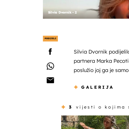
Silvia Dvornik - 2
PODIJELI
Silvia Dvornik podijeli
partnera Marka Pecotića
poslužio joj ga je samo
GALERIJA
3
vijesti o kojima