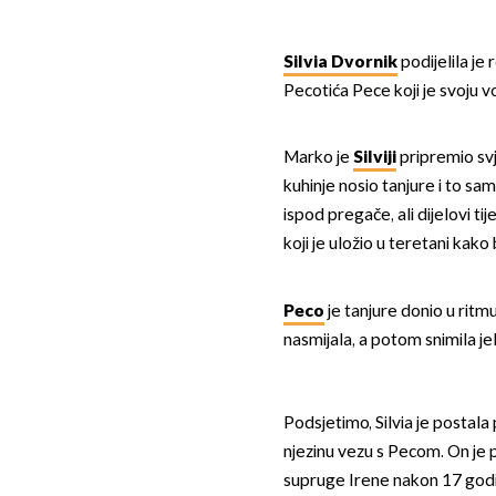
Silvia Dvornik
podijelila je
Pecotića Pece koji je svoju v
Marko je
Silviji
pripremio svje
kuhinje nosio tanjure i to sam
ispod pregače, ali dijelovi tij
koji je uložio u teretani kako
Peco
je tanjure donio u ritmu
nasmijala, a potom snimila jel
Podsjetimo, Silvia je postala
njezinu vezu s Pecom. On je 
supruge Irene nakon 17 godin