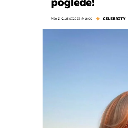
poglede!
CELEBRITY
Piše
J. C.
,
25.07.2023 @ 18:00