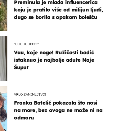
Preminula je mlada influencerica
koju je pratilo više od milijun ljudi,
dugo se borila s opakom bolešću
"UUUUUUFFFF"
Vau, koje noge! Ružičasti badić
istaknuo je najbolje adute Maje
Šuput
VRLO ZANIMLJIVO!
Franka Batelić pokazala što nosi
na more, bez ovoga ne može ni na
odmoru