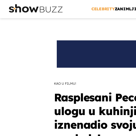
CELEBRITY
ZANIMLJ
KAO U FILMU!
Rasplesani Pec
ulogu u kuhinj
iznenadio svoju