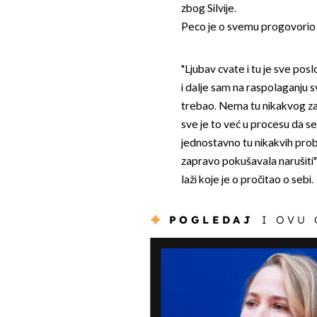
zbog Silvije.
Peco je o svemu progovorio u
"Ljubav cvate i tu je sve pos
i dalje sam na raspolaganju svo
trebao. Nema tu nikakvog za
sve je to već u procesu da se 
jednostavno tu nikakvih probl
zapravo pokušavala narušiti",
laži koje je o pročitao o sebi.
POGLEDAJ
I OVU