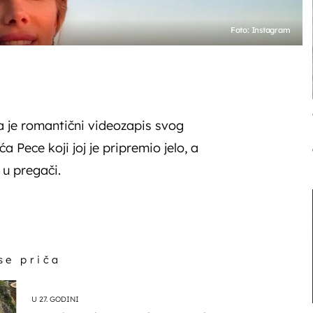
Foto: Instagram
la je romantični videozapis svog
 Pece koji joj je pripremio jelo, a
 u pregači.
 se priča
U 27. GODINI