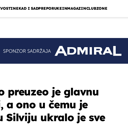
IVOSTI
NEKAD I SAD
PREPORUKE
INMAGAZIN
CLUBZONE
o preuzeo je glavnu
i, a ono u čemu je
 Silviju ukralo je sve