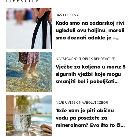
LIFESTYLE
BAŠ EFEKTNA
Kada smo na zadarskoj rivi
ugledali ovu haljinu, morali
smo doznati odakle je –
košta samo 18 eura
NAJSIGURNIJI OBLIK REKREACIJE
Vježbe za koljeno u moru: 5
sigurnih vježbi koje mogu
smanjiti bol i poboljšati
pokretljivost
NIJE UVIJEK NAJBOLJI IZBOR
Teže vam je piti običnu
vodu pa posežete za
mineralnom? Evo što to čini
organizmu