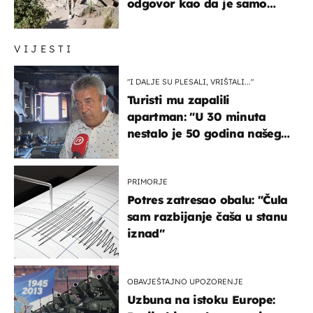
odgovor kao da je samo
čekao…
VIJESTI
"I DALJE SU PLESALI, VRIŠTALI..."
Turisti mu zapalili
apartman: "U 30 minuta
nestalo je 50 godina našeg
života, supruga i ja ne
možemo oka sklopiti"
PRIMORJE
Potres zatresao obalu: "Čula
sam razbijanje čaša u stanu
iznad"
OBAVJEŠTAJNO UPOZORENJE
Uzbuna na istoku Europe: