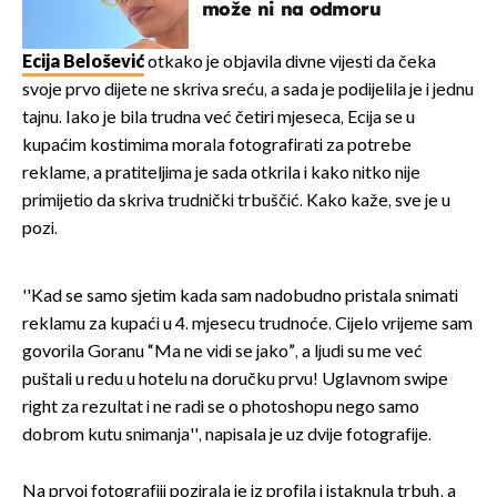
može ni na odmoru
Ecija Belošević
otkako je objavila divne vijesti da čeka
svoje prvo dijete ne skriva sreću, a sada je podijelila je i jednu
tajnu. Iako je bila trudna već četiri mjeseca, Ecija se u
kupaćim kostimima morala fotografirati za potrebe
reklame, a pratiteljima je sada otkrila i kako nitko nije
primijetio da skriva trudnički trbuščić. Kako kaže, sve je u
pozi.
''Kad se samo sjetim kada sam nadobudno pristala snimati
reklamu za kupaći u 4. mjesecu trudnoće. Cijelo vrijeme sam
govorila Goranu “Ma ne vidi se jako”, a ljudi su me već
puštali u redu u hotelu na doručku prvu! Uglavnom swipe
right za rezultat i ne radi se o photoshopu nego samo
dobrom kutu snimanja'', napisala je uz dvije fotografije.
Na prvoj fotografiji pozirala je iz profila i istaknula trbuh, a