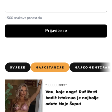
1500 znakova preostalo
Prijavite se
SVJEŽE
NAJČITANIJE
NAJKOMENTIRAN
"UUUUUUFFFF"
Vau, koje noge! Ružičasti
badić istaknuo je najbolje
adute Maje Šuput