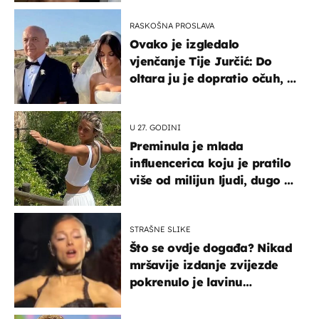
RASKOŠNA PROSLAVA
Ovako je izgledalo
vjenčanje Tije Jurčić: Do
oltara ju je dopratio očuh, a
slavilo se uz Olivera i Rozgu
U 27. GODINI
Preminula je mlada
influencerica koju je pratilo
više od milijun ljudi, dugo se
borila s opakom bolešću
STRAŠNE SLIKE
Što se ovdje događa? Nikad
mršavije izdanje zvijezde
pokrenulo je lavinu
zabrinutih komentara