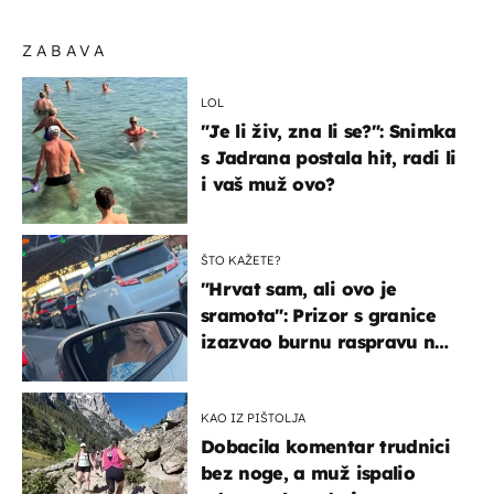
ZABAVA
LOL
"Je li živ, zna li se?": Snimka
s Jadrana postala hit, radi li
i vaš muž ovo?
ŠTO KAŽETE?
"Hrvat sam, ali ovo je
sramota": Prizor s granice
izazvao burnu raspravu na
društvenim mrežama
KAO IZ PIŠTOLJA
Dobacila komentar trudnici
bez noge, a muž ispalio