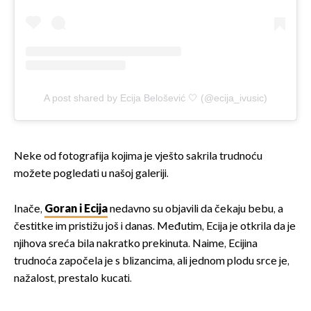
A post shared by Ecija Belošević 🤍 (@ecija_ivusic)
Neke od fotografija kojima je vješto sakrila trudnoću
možete pogledati u našoj galeriji.
Inače,
Goran i Ecija
nedavno su objavili da čekaju bebu, a
čestitke im pristižu još i danas. Međutim, Ecija je otkrila da je
njihova sreća bila nakratko prekinuta. Naime, Ecijina
trudnoća započela je s blizancima, ali jednom plodu srce je,
nažalost, prestalo kucati.