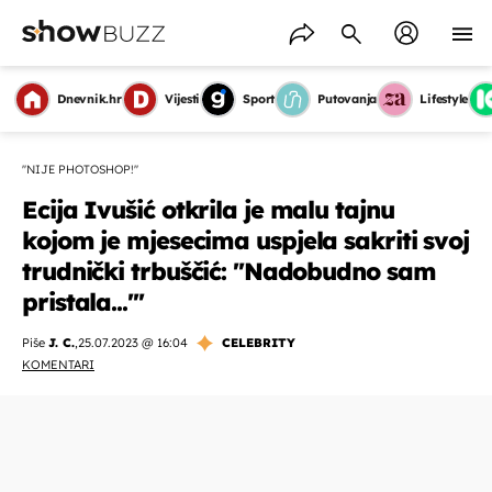
Dnevnik.hr
Vijesti
Sport
Putovanja
Lifestyle
''NIJE PHOTOSHOP!''
Ecija Ivušić otkrila je malu tajnu
kojom je mjesecima uspjela sakriti svoj
trudnički trbuščić: ''Nadobudno sam
pristala...'''
Piše
J. C.
,
25.07.2023 @ 16:04
CELEBRITY
KOMENTARI
OMOGUĆI OBAVIJESTI