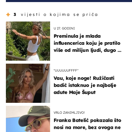
3
vijesti o kojima se priča
U 27. GODINI
Preminula je mlada
influencerica koju je pratilo
više od milijun ljudi, dugo se
borila s opakom bolešću
"UUUUUUFFFF"
Vau, koje noge! Ružičasti
badić istaknuo je najbolje
adute Maje Šuput
VRLO ZANIMLJIVO!
Franka Batelić pokazala što
nosi na more, bez ovoga ne