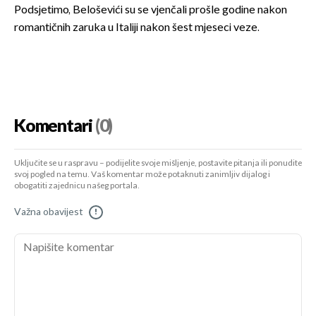
Podsjetimo, Beloševići su se vjenčali prošle godine nakon
romantičnih zaruka u Italiji nakon šest mjeseci veze.
Komentari
(0)
Uključite se u raspravu – podijelite svoje mišljenje, postavite pitanja ili ponudite
svoj pogled na temu. Vaš komentar može potaknuti zanimljiv dijalog i
obogatiti zajednicu našeg portala.
Važna obavijest
!