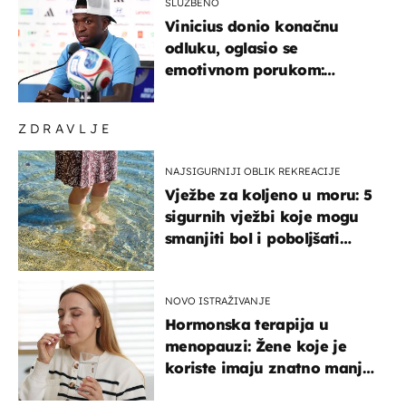
SLUŽBENO
Vinicius donio konačnu
odluku, oglasio se
emotivnom porukom:
"Hvala vam svima"
ZDRAVLJE
NAJSIGURNIJI OBLIK REKREACIJE
Vježbe za koljeno u moru: 5
sigurnih vježbi koje mogu
smanjiti bol i poboljšati
pokretljivost
NOVO ISTRAŽIVANJE
Hormonska terapija u
menopauzi: Žene koje je
koriste imaju znatno manji
rizik od ovoga