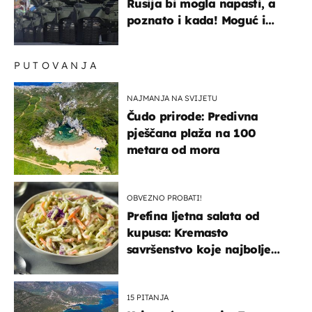
Rusija bi mogla napasti, a
poznato i kada! Moguć i
kopneni upad u članicu
NATO-a
PUTOVANJA
NAJMANJA NA SVIJETU
Čudo prirode: Predivna
pješčana plaža na 100
metara od mora
OBVEZNO PROBATI!
Prefina ljetna salata od
kupusa: Kremasto
savršenstvo koje najbolje
paše uz pečeno meso
15 PITANJA