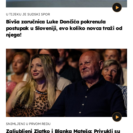
U TIJEKU JE SUDSKI SPOR
Bivša zaručnica Luke Dončića pokrenula
postupak u Sloveniji, evo koliko novca traži od
njega!
SNIMLJENI U PRVOM REDU
Zaljubljeni Zlatko i Blanka Mateša: Privukli su