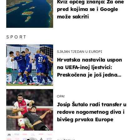
Kviz općeg znanja: Za one
pred kojima se i Google
može sakriti
SPORT
SJAJAN TJEDAN U EUROPI
Hrvatska nastavila uspon
na UEFA-inoj ljestvici:
Preskočena je još jedna
država
OPA!
Josip Šutalo radi transfer u
redove nogometnog diva i
bivšeg prvaka Europe