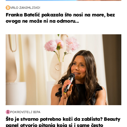
VRLO ZANIMLJIVO!
Franka Batelić pokazala što nosi na more, bez
ovoga ne može ni na odmoru...
moda & ljepota
POKROVITELJ BIPA
Što je stvarno potrebno koži da zablista? Beauty
panel otvorio pitanja koja si i same često