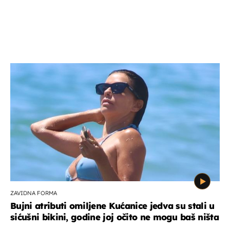
ZAVIDNA FORMA
Bujni atributi omiljene Kućanice jedva su stali u
sićušni bikini, godine joj očito ne mogu baš ništa