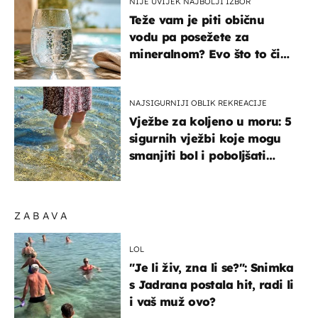
NIJE UVIJEK NAJBOLJI IZBOR
Teže vam je piti običnu
vodu pa posežete za
mineralnom? Evo što to čini
organizmu
NAJSIGURNIJI OBLIK REKREACIJE
Vježbe za koljeno u moru: 5
sigurnih vježbi koje mogu
smanjiti bol i poboljšati
pokretljivost
ZABAVA
LOL
"Je li živ, zna li se?": Snimka
s Jadrana postala hit, radi li
i vaš muž ovo?