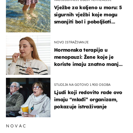
Vježbe za koljeno u moru: 5
sigurnih vježbi koje mogu
smanjiti bol i poboljšati
pokretljivost
NOVO ISTRAŽIVANJE
Hormonska terapija u
menopauzi: Žene koje je
koriste imaju znatno manji
rizik od ovoga
STUDIJA NA GOTOVO 1.900 OSOBA
Ljudi koji redovito rade ovo
imaju “mlađi” organizam,
pokazuje istraživanje
NOVAC