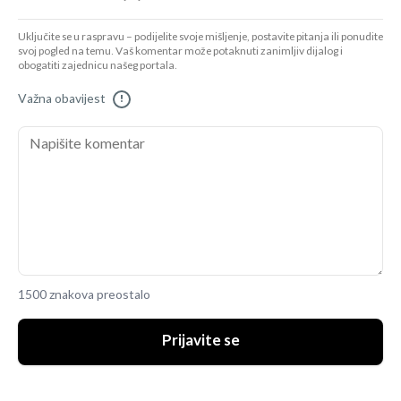
Uključite se u raspravu – podijelite svoje mišljenje, postavite pitanja ili ponudite
svoj pogled na temu. Vaš komentar može potaknuti zanimljiv dijalog i
obogatiti zajednicu našeg portala.
Važna obavijest
!
1500 znakova preostalo
Prijavite se