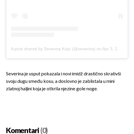
A post shared by Severina Kojic (@severina)
on
Apr 3, 2019 at 5:14am PDT
Severina je usput pokazala i novi imidž drastično skrativši
svoju dugu smeđu kosu, a doslovno je zablistala u mini
zlatnoj haljini koja je otkrila njezine gole noge.
Komentari
(0)