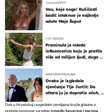
"UUUUUUFFFF"
Vau, koje noge! Ružičasti
badić istaknuo je najbolje
adute Maje Šuput
U 27. GODINI
Preminula je mlada
influencerica koju je pratilo
više od milijun ljudi, dugo se
borila s opakom bolesti
RASKOŠNA PROSLAVA
Ovako je izgledalo
vjenčanje Tije Jurčić: Do
oltara ju je dopratio očuh, a
slavilo se uz Olivera i Rozgu
Dok u Hrvatskoj i susjednim zemljama kruže glasine o
prekidu poslovne suradnje
između Severine i njezina