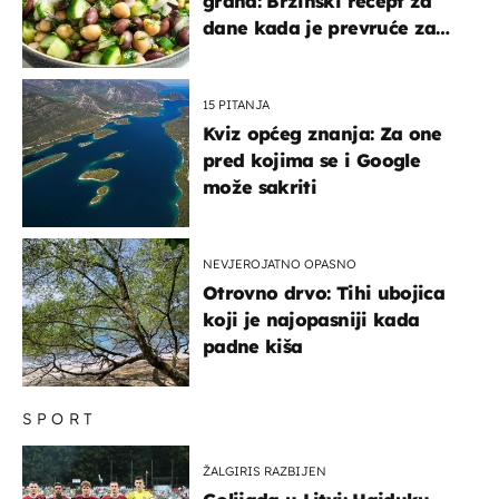
graha: Brzinski recept za
dane kada je prevruće za
kuhanje
15 PITANJA
Kviz općeg znanja: Za one
pred kojima se i Google
može sakriti
NEVJEROJATNO OPASNO
Otrovno drvo: Tihi ubojica
koji je najopasniji kada
padne kiša
SPORT
ŽALGIRIS RAZBIJEN