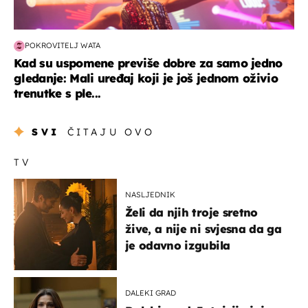
POKROVITELJ WATA
Kad su uspomene previše dobre za samo jedno
gledanje: Mali uređaj koji je još jednom oživio
trenutke s ple...
SVI
ČITAJU OVO
TV
NASLJEDNIK
Želi da njih troje sretno
žive, a nije ni svjesna da ga
je odavno izgubila
DALEKI GRAD