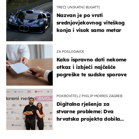
TREĆI UNIKATNI BUGATTI
Nazvan je po vrsti
srednjovjekovnog viteškog
konja i visok samo metar
ZA POSLODAVCE
Kako ispravno dati nekome
otkaz i izbjeći najčešće
pogreške te sudske sporove
POKROVITELJ PHILIP MORRIS ZAGREB
Digitalna rješenja za
stvarne probleme: Dva
hrvatska projekta dobila
potporu za razvoj