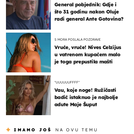
General pobjednik: Gdje i
što 31 godinu nakon Oluje
radi general Ante Gotovina?
S MORA POSLALA POZDRAVE
Vruće, vruće! Nives Celzijus
u vatrenom kupaćem malo
je toga prepustila mašti
"UUUUUUFFFF"
Vau, koje noge! Ružičasti
badić istaknuo je najbolje
adute Maje Šuput
IMAMO JOŠ
NA OVU TEMU