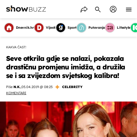
Dnevnik.hr
Vijesti
Sport
Putovanja
Lifestyle
KAKVA ČAST!
Seve otkrila gdje se nalazi, pokazala
drastičnu promjenu imidža, a družila
se i sa zvijezdom svjetskog kalibra!
Piše
N.K.
,
05.04.2019 @ 08:25
CELEBRITY
KOMENTARI
OMOGUĆI OBAVIJESTI