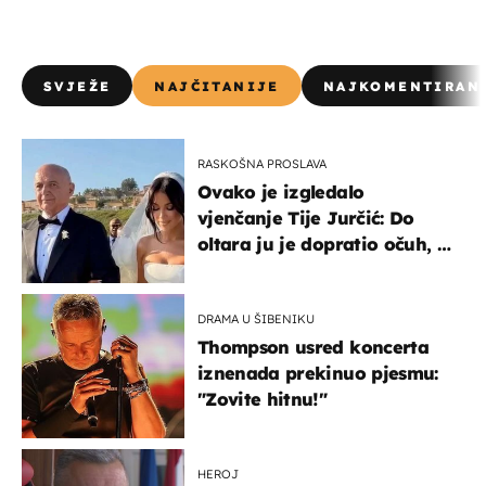
SVJEŽE
NAJČITANIJE
NAJKOMENTIRAN
RASKOŠNA PROSLAVA
Ovako je izgledalo
vjenčanje Tije Jurčić: Do
oltara ju je dopratio očuh, a
slavilo se uz Olivera i Rozgu
DRAMA U ŠIBENIKU
Thompson usred koncerta
iznenada prekinuo pjesmu:
"Zovite hitnu!"
HEROJ