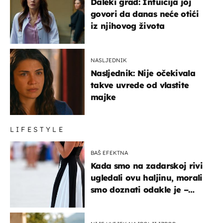
Daleki grad: Intuicija joj
govori da danas neće otići
iz njihovog života
NASLJEDNIK
Nasljednik: Nije očekivala
takve uvrede od vlastite
majke
LIFESTYLE
BAŠ EFEKTNA
Kada smo na zadarskoj rivi
ugledali ovu haljinu, morali
smo doznati odakle je –
košta samo 18 eura