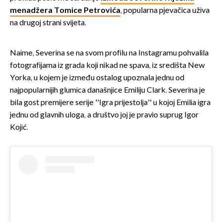
menadžera Tomice Petrovića
, popularna pjevačica uživa
na drugoj strani svijeta.
Naime, Severina se na svom profilu na Instagramu pohvalila
fotografijama iz grada koji nikad ne spava, iz središta New
Yorka, u kojem je između ostalog upoznala jednu od
najpopularnijih glumica današnjice Emiliju Clark. Severina je
bila gost premijere serije ''Igra prijestolja'' u kojoj Emilia igra
jednu od glavnih uloga, a društvo joj je pravio suprug Igor
Kojić.