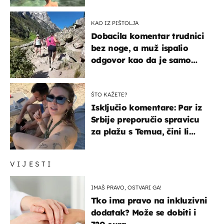
KAO IZ PIŠTOLJA
Dobacila komentar trudnici
bez noge, a muž ispalio
odgovor kao da je samo
čekao…
ŠTO KAŽETE?
Isključio komentare: Par iz
Srbije preporučio spravicu
za plažu s Temua, čini li
vam se ovo sigurnim?
VIJESTI
IMAŠ PRAVO, OSTVARI GA!
Tko ima pravo na inkluzivni
dodatak? Može se dobiti i