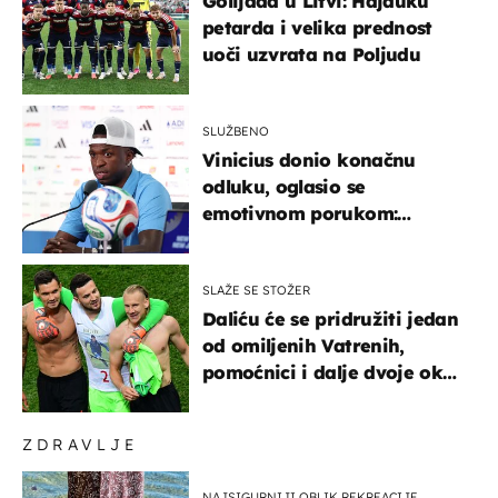
Golijada u Litvi: Hajduku
petarda i velika prednost
uoči uzvrata na Poljudu
SLUŽBENO
Vinicius donio konačnu
odluku, oglasio se
emotivnom porukom:
"Hvala vam svima"
SLAŽE SE STOŽER
Daliću će se pridružiti jedan
od omiljenih Vatrenih,
pomoćnici i dalje dvoje oko
ponude
ZDRAVLJE
NAJSIGURNIJI OBLIK REKREACIJE