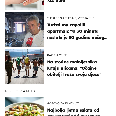
720 eura
"I DALJE SU PLESALI, VRIŠTALI..."
Turisti mu zapalili
apartman: "U 30 minuta
nestalo je 50 godina našeg
života, supruga i ja ne
možemo oka sklopiti"
KAOS U CEUTI
Na stotine maloljetnika
lutaju ulicama: "Očajne
obitelji traže svoju djecu"
PUTOVANJA
GOTOVO ZA 15 MINUTA
Najbolja ljetna salata od