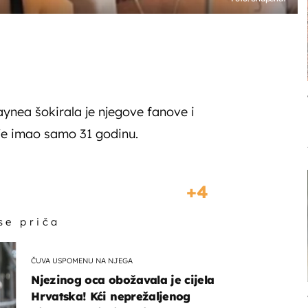
ynea šokirala je njegove fanove i
č je imao samo 31 godinu.
4
 se priča
ČUVA USPOMENU NA NJEGA
Njezinog oca obožavala je cijela
Hrvatska! Kći neprežaljenog