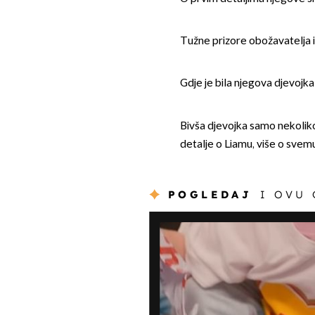
Tužne prizore obožavatelja 
Gdje je bila njegova djevojk
Bivša djevojka samo nekoliko 
detalje o Liamu, više o sve
POGLEDAJ
I OVU