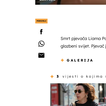
PODIJELI
Smrt pjevača Liama Pa
glazbeni svijet. Pjeva
GALERIJA
3
vijesti o kojima