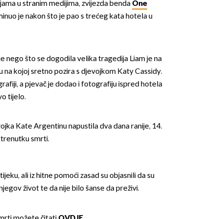
jama u stranim medijima, zvijezda benda
One
nuo je nakon što je pao s trećeg kata hotela u
e nego što se dogodila velika tragedija Liam je na
u na kojoj sretno pozira s djevojkom Katy Cassidy.
grafiji, a pjevač je dodao i fotografiju ispred hotela
 tijelo.
jka Kate Argentinu napustila dva dana ranije, 14.
u trenutku smrti.
ijeku, ali iz hitne pomoći zasad su objasnili da su
jegov život te da nije bilo šanse da preživi.
mrti možete čitati
OVDJE.