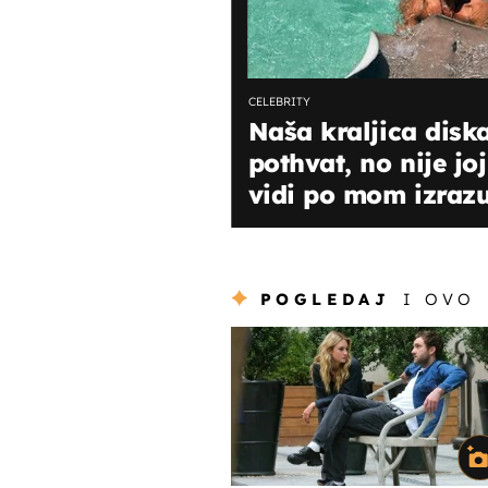
CELEBRITY
Naša kraljica disk
pothvat, no nije joj
vidi po mom izrazu l
POGLEDAJ
I OVO