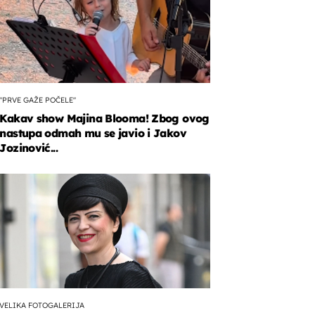
"PRVE GAŽE POČELE"
Kakav show Majina Blooma! Zbog ovog
nastupa odmah mu se javio i Jakov
Jozinović...
VELIKA FOTOGALERIJA