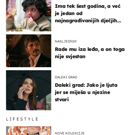
Ima tek šest godina, a već
je jedan od
najnagrađivanijih dječjih
glumaca
NASLJEDNIK
Rade mu iza leđa, a on toga
nije svjestan
DALEKI GRAD
Daleki grad: Jako je ljuta
jer se miješa u njezine
stvari
LIFESTYLE
NOVE KOLEKCIJE