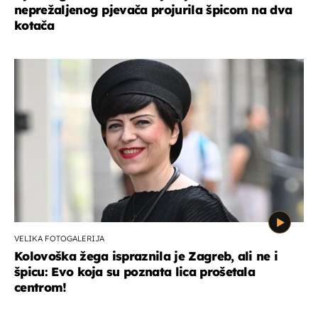
neprežaljenog pjevača projurila špicom na dva
kotača
VELIKA FOTOGALERIJA
Kolovoška žega ispraznila je Zagreb, ali ne i
špicu: Evo koja su poznata lica prošetala
centrom!