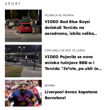
SPORT
POJAVILA SE SNIMKA
VIDEO Bad Blue Boysi
dočekali Torcidu na
aerodromu, izbila velika
masovna tučnjava
CIPELARILI GA DOK JE LEŽAO
VIDEO Pojavila se nova
snimka tučnjave BBB-a i
Torcide: "Je*ote, pa ubit će
ga!"
BOMBA!
Liverpool doveo kapetana
Barcelone!