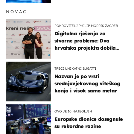
NOVAC
POKROVITELJ PHILIP MORRIS ZAGREB
Digitalna rješenja za
stvarne probleme: Dva
hrvatska projekta dobila
potporu za razvoj
TREĆI UNIKATNI BUGATTI
Nazvan je po vrsti
srednjovjekovnog viteškog
konja i visok samo metar
OVO JE 10 NAJBOLJIH
Europske dionice dosegnule
su rekordne razine