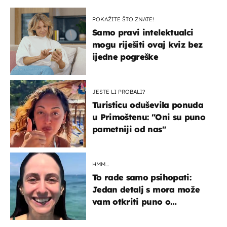
POKAŽITE ŠTO ZNATE!
Samo pravi intelektualci
mogu riješiti ovaj kviz bez
ijedne pogreške
JESTE LI PROBALI?
Turisticu oduševila ponuda
u Primoštenu: "Oni su puno
pametniji od nas"
HMM…
To rade samo psihopati:
Jedan detalj s mora može
vam otkriti puno o
prijateljima