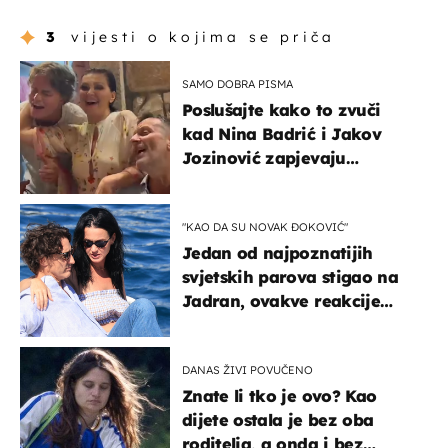
3
vijesti o kojima se priča
SAMO DOBRA PISMA
Poslušajte kako to zvuči
kad Nina Badrić i Jakov
Jozinović zapjevaju
Oliverov hit!
"KAO DA SU NOVAK ĐOKOVIĆ"
Jedan od najpoznatijih
svjetskih parova stigao na
Jadran, ovakve reakcije
vjerojatno nisu očekivali
DANAS ŽIVI POVUČENO
Znate li tko je ovo? Kao
dijete ostala je bez oba
roditelja, a onda i bez