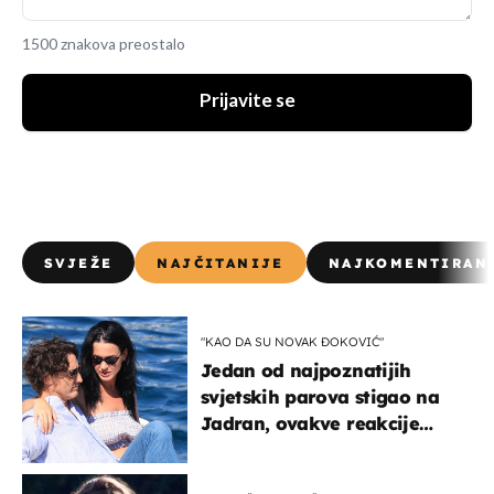
1500 znakova preostalo
Prijavite se
SVJEŽE
NAJČITANIJE
NAJKOMENTIRAN
"KAO DA SU NOVAK ĐOKOVIĆ"
Jedan od najpoznatijih
svjetskih parova stigao na
Jadran, ovakve reakcije
vjerojatno nisu očekivali