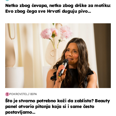
Netko zbog ćevapa, netko zbog drške za motiku:
Evo zbog čega sve Hrvati duguju pivo...
moda & ljepota
POKROVITELJ BIPA
Što je stvarno potrebno koži da zablista? Beauty
panel otvorio pitanja koja si i same često
postavljamo...