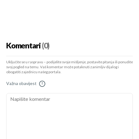
Komentari
(0)
Uključite se u raspravu – podijelite svoje mišljenje, postavite pitanja ili ponudite
svoj pogled na temu. Vaš komentar može potaknuti zanimljiv dijalog i
obogatiti zajednicu našeg portala.
Važna obavijest
!