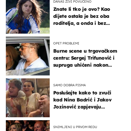
DANAS ŽIVI POVUČENO
Znate li tko je ovo? Kao
dijete ostala je bez oba
roditelja, a onda i bez
milijuna koje je trebala
naslijediti
OPET PROBLEMI
Burne scene u trgovačkom
centru: Sergej Trifunović i
supruga uhićeni nakon
svađe!
SAMO DOBRA PISMA
Poslušajte kako to zvuči
kad Nina Badrić i Jakov
Jozinović zapjevaju
Oliverov hit!
SNIMLJENI U PRVOM REDU