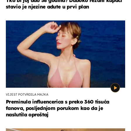
Tko bi joj dao 58 godina? Duboko rezani kupaći
stavio je njezine adute u prvi plan
VIJEST POTVRDILA MAJKA
Preminula influencerica s preko 360 tisuća
fanova, posljednjom porukom kao da je
naslutila oproštaj