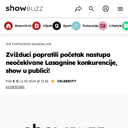
Dnevnik.hr
Vijesti
Sport
Putovanja
Lifestyle
SVE POPRAĆENO SKANDALIMA
Zvižduci popratili početak nastupa
neočekivane Lasagnine konkurencije,
show u publici!
Piše
J. C.
,
11.05.2024 @ 21:36
CELEBRITY
KOMENTARI
OMOGUĆI OBAVIJESTI