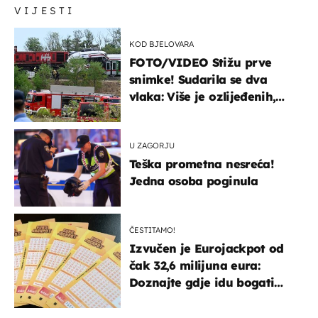
VIJESTI
KOD BJELOVARA
FOTO/VIDEO Stižu prve
snimke! Sudarila se dva
vlaka: Više je ozlijeđenih,
hitne službe na terenu
U ZAGORJU
Teška prometna nesreća!
Jedna osoba poginula
ČESTITAMO!
Izvučen je Eurojackpot od
čak 32,6 milijuna eura:
Doznajte gdje idu bogati
dobitci u Hrvatskoj