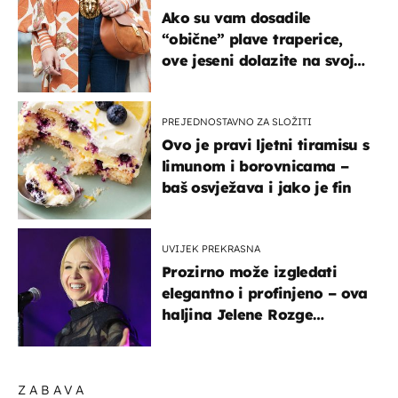
Ako su vam dosadile
“obične” plave traperice,
ove jeseni dolazite na svoje
- izdvajamo 15 hit modela
PREJEDNOSTAVNO ZA SLOŽITI
Ovo je pravi ljetni tiramisu s
limunom i borovnicama –
baš osvježava i jako je fin
UVIJEK PREKRASNA
Prozirno može izgledati
elegantno i profinjeno – ova
haljina Jelene Rozge
najbolji je dokaz
ZABAVA