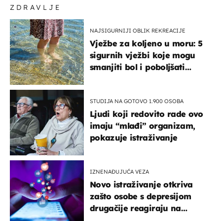
ZDRAVLJE
NAJSIGURNIJI OBLIK REKREACIJE
Vježbe za koljeno u moru: 5
sigurnih vježbi koje mogu
smanjiti bol i poboljšati
pokretljivost
STUDIJA NA GOTOVO 1.900 OSOBA
Ljudi koji redovito rade ovo
imaju “mlađi” organizam,
pokazuje istraživanje
IZNENAĐUJUĆA VEZA
Novo istraživanje otkriva
zašto osobe s depresijom
drugačije reagiraju na
lajkove