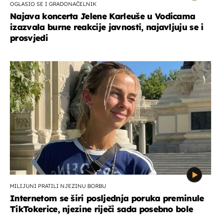
OGLASIO SE I GRADONAČELNIK
Najava koncerta Jelene Karleuše u Vodicama
izazvala burne reakcije javnosti, najavljuju se i
prosvjedi
MILIJUNI PRATILI NJEZINU BORBU
Internetom se širi posljednja poruka preminule
TikTokerice, njezine riječi sada posebno bole