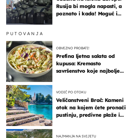
Rusija bi mogla napasti, a
poznato i kada! Moguć i
kopneni upad u članicu
NATO-a
PUTOVANJA
OBVEZNO PROBATI!
Prefina ljetna salata od
kupusa: Kremasto
savršenstvo koje najbolje
paše uz pečeno meso
VODIČ PO OTOKU
Veličanstveni Brač: Kameni
otok na kojem ćete pronaći
pustinju, predivne plaže i
uzbudljivu hranu
NAJMANJA NA SVIJETU