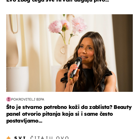
moda & ljepota
POKROVITELJ BIPA
Što je stvarno potrebno koži da zablista? Beauty
panel otvorio pitanja koja si i same često
postavljamo...
SVI
ČITAJU OVO