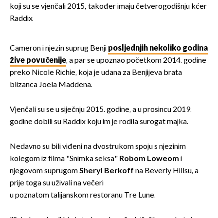
koji su se vjenčali 2015., također imaju četverogodišnju kćer
Raddix.
Cameron i njezin suprug Benji
posljednjih nekoliko godina
žive povučenije
, a par se upoznao početkom 2014. godine
preko Nicole Richie, koja je udana za Benjijeva brata
blizanca Joela Maddena.
Vjenčali su se u siječnju 2015. godine, a u prosincu 2019.
godine dobili su Raddix koju im je rodila surogat majka.
Nedavno su bili viđeni na dvostrukom spoju s njezinim
kolegom iz filma "Snimka seksa"
Robom Loweom
i
njegovom suprugom
Sheryl Berkoff
na Beverly Hillsu, a
prije toga su uživali na večeri
u poznatom talijanskom restoranu Tre Lune.