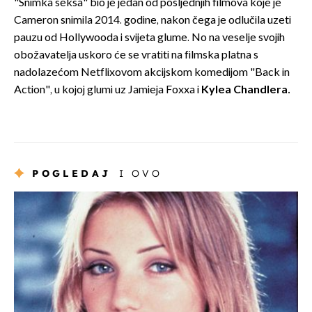
"Snimka seksa" bio je jedan od posljednjih filmova koje je
Cameron snimila 2014. godine, nakon čega je odlučila uzeti
pauzu od Hollywooda i svijeta glume. No na veselje svojih
obožavatelja uskoro će se vratiti na filmska platna s
nadolazećom Netflixovom akcijskom komedijom "Back in
Action", u kojoj glumi uz Jamieja Foxxa i
Kylea Chandlera.
POGLEDAJ
I OVO