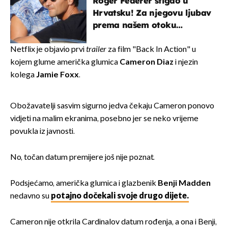
Roger Federer stigao u
Hrvatsku! Za njegovu ljubav
prema našem otoku
zaslužan je jedan poznati
Hrvat
Netflix je objavio prvi
trailer
za film "Back In Action" u
kojem glume američka glumica
Cameron Diaz
i njezin
kolega
Jamie Foxx
.
Obožavatelji sasvim sigurno jedva čekaju Cameron ponovo
vidjeti na malim ekranima, posebno jer se neko vrijeme
povukla iz javnosti.
No, točan datum premijere još nije poznat.
Podsjećamo, američka glumica i glazbenik
Benji Madden
nedavno su
potajno dočekali svoje drugo dijete.
Cameron nije otkrila Cardinalov datum rođenja, a ona i Benji,