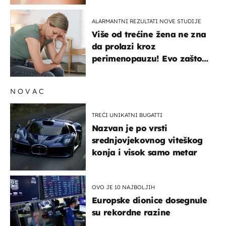
ALARMANTNI REZULTATI NOVE STUDIJE
Više od trećine žena ne zna
da prolazi kroz
perimenopauzu! Evo zašto
su simptomi toliko
zbunjujući
NOVAC
TREĆI UNIKATNI BUGATTI
Nazvan je po vrsti
srednjovjekovnog viteškog
konja i visok samo metar
OVO JE 10 NAJBOLJIH
Europske dionice dosegnule
su rekordne razine