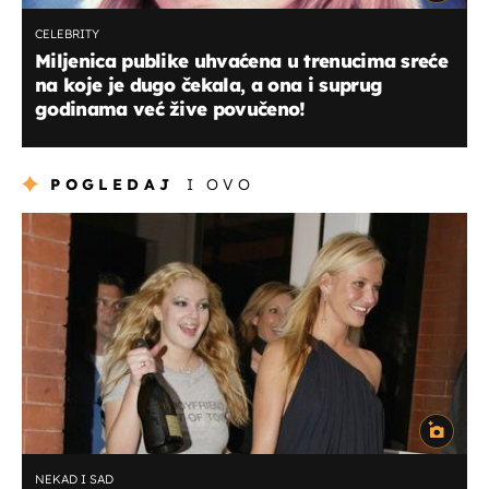
CELEBRITY
Miljenica publike uhvaćena u trenucima sreće
na koje je dugo čekala, a ona i suprug
godinama već žive povučeno!
POGLEDAJ
I OVO
NEKAD I SAD