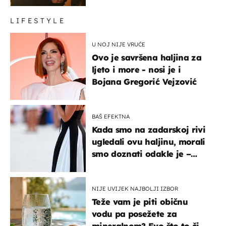
LIFESTYLE
U NOJ NIJE VRUĆE
Ovo je savršena haljina za
ljeto i more - nosi je i
Bojana Gregorić Vejzović
BAŠ EFEKTNA
Kada smo na zadarskoj rivi
ugledali ovu haljinu, morali
smo doznati odakle je –
košta samo 18 eura
NIJE UVIJEK NAJBOLJI IZBOR
Teže vam je piti običnu
vodu pa posežete za