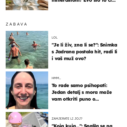
mineralnom? Evo što to čini
organizmu
ZABAVA
LOL
"Je li živ, zna li se?": Snimka
s Jadrana postala hit, radi li
i vaš muž ovo?
HMM…
To rade samo psihopati:
Jedan detalj s mora može
vam otkriti puno o
prijateljima
ZAMJERATE LI JOJ?
"Koja kuja…": Snašla se na