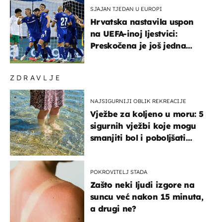
SJAJAN TJEDAN U EUROPI
Hrvatska nastavila uspon
na UEFA-inoj ljestvici:
Preskočena je još jedna
država
ZDRAVLJE
NAJSIGURNIJI OBLIK REKREACIJE
Vježbe za koljeno u moru: 5
sigurnih vježbi koje mogu
smanjiti bol i poboljšati
pokretljivost
POKROVITELJ STADA
Zašto neki ljudi izgore na
suncu već nakon 15 minuta,
a drugi ne?