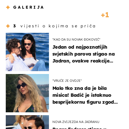
GALERIJA
1
3
vijesti o kojima se priča
"KAO DA SU NOVAK ĐOKOVIĆ"
Jedan od najpoznatijih
svjetskih parova stigao na
Jadran, ovakve reakcije
vjerojatno nisu očekivali
"VRUĆE JE OVDJE"
Malo tko zna da je bila
misica! Badić je istaknuo
besprijekornu figuru zgodne
voditeljice
NOVA ZVIJEZDA NA JADRANU