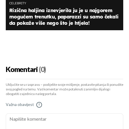
CELEBRITY
Rizična haljina iznevjerila ju je u najgorem
mogućem trenutku, paparazzi su samo čekali
da pokaže više nego što je htjela!
Komentari
(0)
Uključite se u raspravu – podijelite svoje mišljenje, postavite pitanja ili ponudite
svoj pogled na temu. Vaš komentar može potaknuti zanimljiv dijalog i
obogatiti zajednicu našeg portala.
Važna obavijest
!