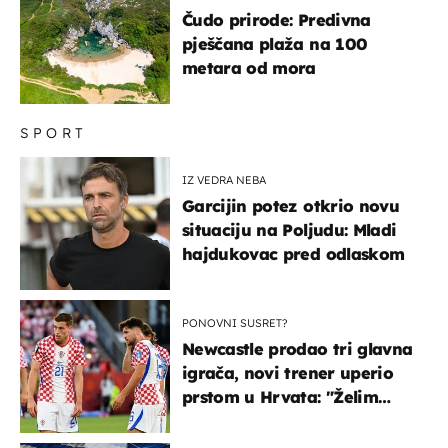
Čudo prirode: Predivna
pješčana plaža na 100
metara od mora
SPORT
IZ VEDRA NEBA
Garcijin potez otkrio novu
situaciju na Poljudu: Mladi
hajdukovac pred odlaskom
PONOVNI SUSRET?
Newcastle prodao tri glavna
igrača, novi trener uperio
prstom u Hrvata: "Želim
njega!"