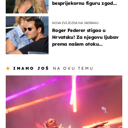
besprijekornu figuru zgodne
voditeljice
NOVA ZVIJEZDA NA JADRANU
Roger Federer stigao u
Hrvatsku! Za njegovu ljubav
prema našem otoku
zaslužan je jedan poznati
Hrvat
IMAMO JOŠ
NA OVU TEMU
kultura & zabava