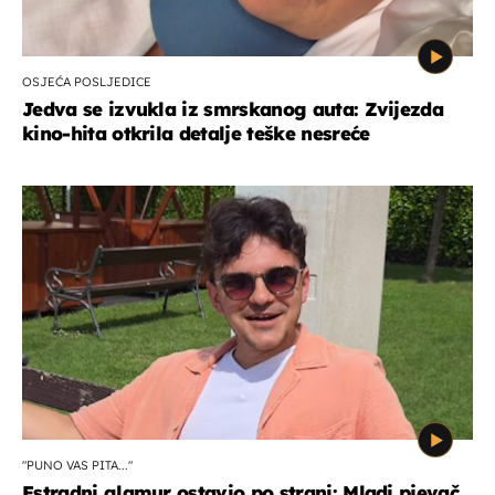
OSJEĆA POSLJEDICE
Jedva se izvukla iz smrskanog auta: Zvijezda
kino-hita otkrila detalje teške nesreće
"PUNO VAS PITA..."
Estradni glamur ostavio po strani: Mladi pjevač