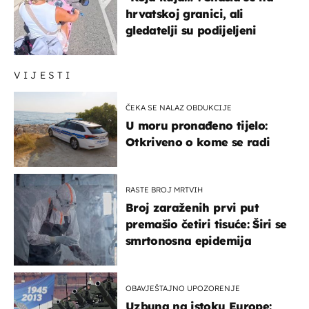
hrvatskoj granici, ali
gledatelji su podijeljeni
VIJESTI
ČEKA SE NALAZ OBDUKCIJE
U moru pronađeno tijelo:
Otkriveno o kome se radi
RASTE BROJ MRTVIH
Broj zaraženih prvi put
premašio četiri tisuće: Širi se
smrtonosna epidemija
OBAVJEŠTAJNO UPOZORENJE
Uzbuna na istoku Europe: