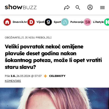
Dnevnik.hr
Vijesti
Sport
Putovanja
Lifestyle
OBOŽAVATELJI JE NISU PREBOLJELI
Veliki povratak nekoć omiljene
plavuše deset godina nakon
šokantnog poteza, može li opet vratiti
staru slavu?
Piše
I.G.
,
26.05.2024 @ 07:07
CELEBRITY
KOMENTARI
OMOGUĆI OBAVIJESTI