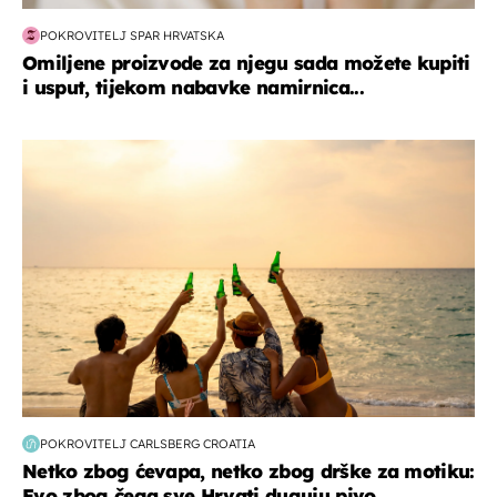
POKROVITELJ SPAR HRVATSKA
Omiljene proizvode za njegu sada možete kupiti
i usput, tijekom nabavke namirnica...
zanimljivosti
POKROVITELJ CARLSBERG CROATIA
Netko zbog ćevapa, netko zbog drške za motiku:
Evo zbog čega sve Hrvati duguju pivo...