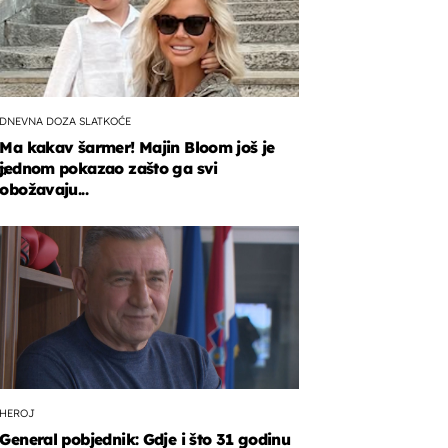
DNEVNA DOZA SLATKOĆE
Ma kakav šarmer! Majin Bloom još je
jednom pokazao zašto ga svi
a
obožavaju...
u
iću
icu
ramu.
HEROJ
General pobjednik: Gdje i što 31 godinu