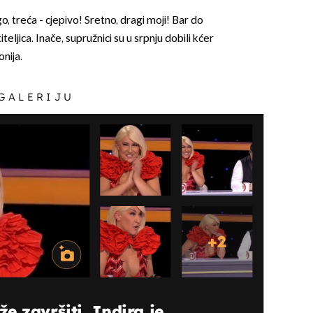
o, treća - cjepivo! Sretno, dragi moji! Bar do
iteljica. Inače, supružnici su u srpnju dobili kćer
nija.
 GALERIJU
+
2
e završiti, Indira je