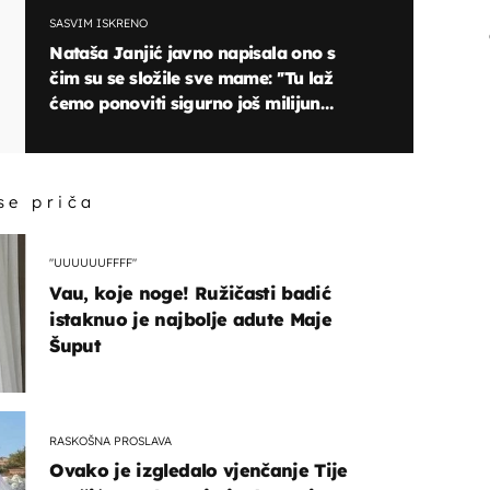
SASVIM ISKRENO
Nataša Janjić javno napisala ono s
čim su se složile sve mame: ''Tu laž
ćemo ponoviti sigurno još milijun
puta!''
 se priča
"UUUUUUFFFF"
Vau, koje noge! Ružičasti badić
istaknuo je najbolje adute Maje
Šuput
RASKOŠNA PROSLAVA
Ovako je izgledalo vjenčanje Tije