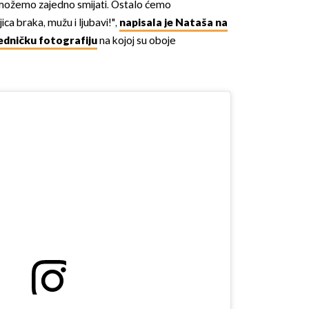
možemo zajedno smijati. Ostalo ćemo
ca braka, mužu i ljubavi!",
napisala je Nataša na
edničku fotografiju
na kojoj su oboje
OMOGUĆI OBAVIJESTI