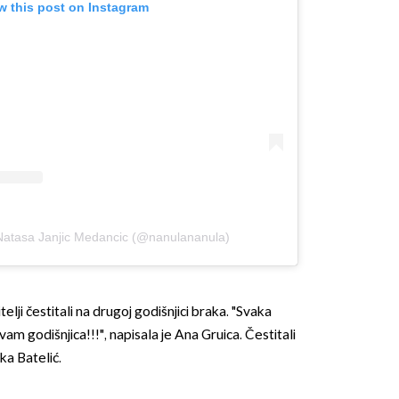
w this post on Instagram
Natasa Janjic Medancic (@nanulananula)
itelji čestitali na drugoj godišnjici braka. "Svaka
vam godišnjica!!!", napisala je Ana Gruica. Čestitali
ka Batelić.