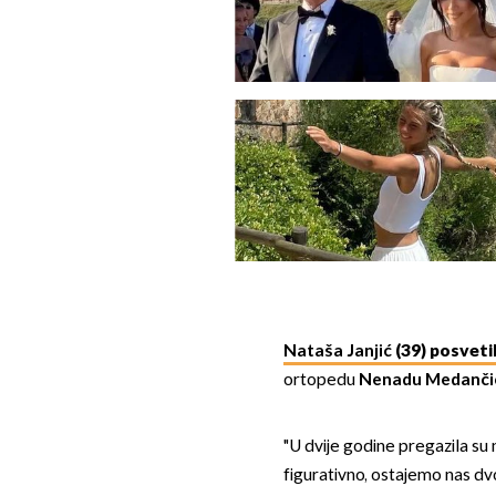
Nataša Janjić
(39) posvet
ortopedu
Nenadu Medanči
"U dvije godine pregazila su n
figurativno, ostajemo nas dvo