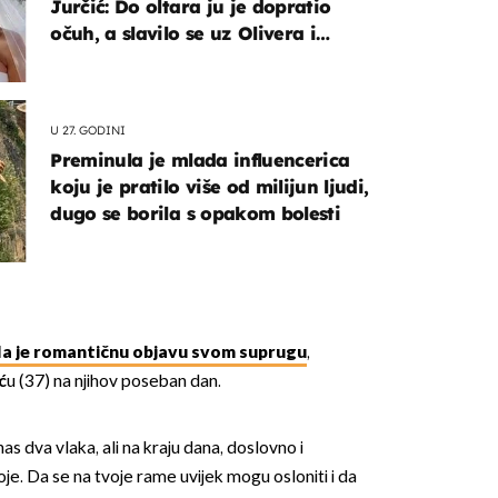
Jurčić: Do oltara ju je dopratio
očuh, a slavilo se uz Olivera i
Rozgu
U 27. GODINI
Preminula je mlada influencerica
koju je pratilo više od milijun ljudi,
dugo se borila s opakom bolesti
ila je romantičnu objavu svom suprugu
,
ć
u (37) na njihov poseban dan.
as dva vlaka, ali na kraju dana, doslovno i
je. Da se na tvoje rame uvijek mogu osloniti i da