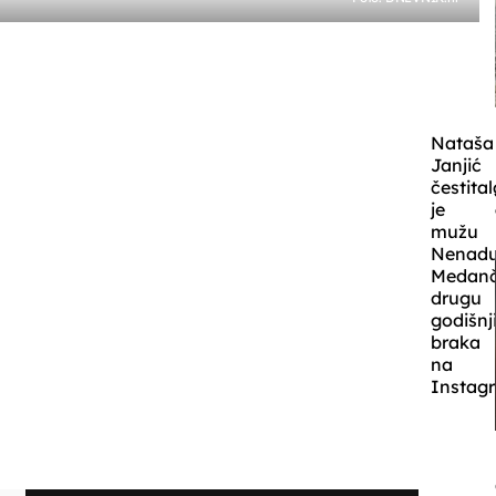
Nataša
Janjić
čestital
je
mužu
Nenad
Medanč
drugu
godišnj
braka
na
Instag