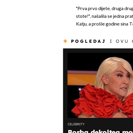
"Prva prvo dijete, druga drug
stote!", našalila se jedna prat
Katju, a prošle godine sina To
POGLEDAJ
I OVU
CELEBRITY
Borba dekoltea mož