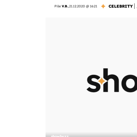
CELEBRITY
Piše
V.B.
,
21.12.2020 @ 16:21
showbuzz