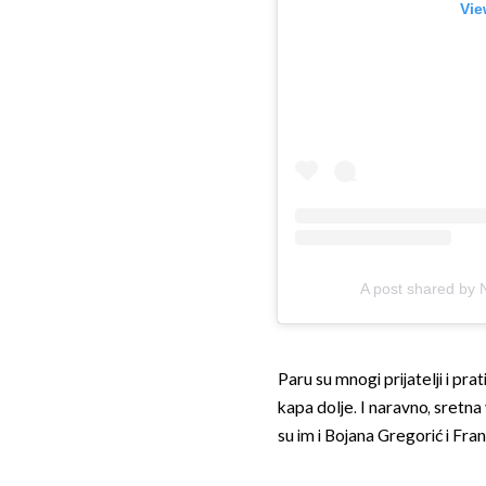
Vie
A post shared by 
Paru su mnogi prijatelji i prat
kapa dolje. I naravno, sretna 
su im i Bojana Gregorić i Fran