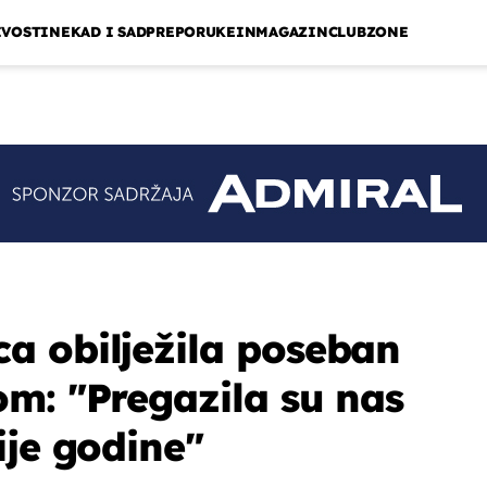
IVOSTI
NEKAD I SAD
PREPORUKE
INMAGAZIN
CLUBZONE
a obilježila poseban
m: "Pregazila su nas
ije godine"