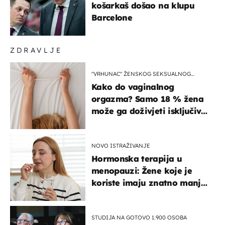
košarkaš došao na klupu
Barcelone
ZDRAVLJE
"VRHUNAC" ŽENSKOG SEKSUALNOG
ISKUSTVA
Kako do vaginalnog
orgazma? Samo 18 % žena
može ga doživjeti isključivo
na ovaj način
NOVO ISTRAŽIVANJE
Hormonska terapija u
menopauzi: Žene koje je
koriste imaju znatno manji
rizik od ovoga
STUDIJA NA GOTOVO 1.900 OSOBA