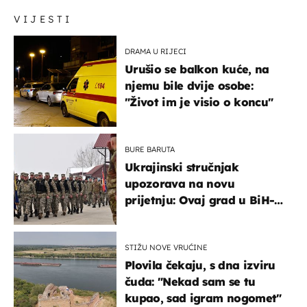
VIJESTI
DRAMA U RIJECI
Urušio se balkon kuće, na
njemu bile dvije osobe:
"Život im je visio o koncu"
BURE BARUTA
Ukrajinski stručnjak
upozorava na novu
prijetnju: Ovaj grad u BiH-u
bi mogao biti žarište
STIŽU NOVE VRUĆINE
Plovila čekaju, s dna izviru
čuda: "Nekad sam se tu
kupao, sad igram nogomet"