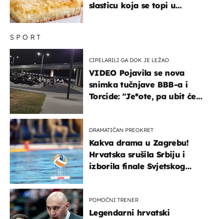
slasticu koja se topi u
ustima
SPORT
CIPELARILI GA DOK JE LEŽAO
VIDEO Pojavila se nova
snimka tučnjave BBB-a i
Torcide: "Je*ote, pa ubit će
ga!"
DRAMATIČAN PREOKRET
Kakva drama u Zagrebu!
Hrvatska srušila Srbiju i
izborila finale Svjetskog
prvenstva
POMOĆNI TRENER
Legendarni hrvatski