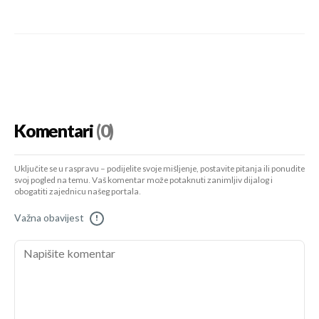
Komentari
(0)
Uključite se u raspravu – podijelite svoje mišljenje, postavite pitanja ili ponudite
svoj pogled na temu. Vaš komentar može potaknuti zanimljiv dijalog i
obogatiti zajednicu našeg portala.
Važna obavijest
!