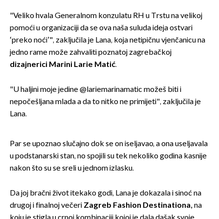
"Veliko hvala Generalnom konzulatu RH u Trstu na velikoj
pomoći u organizaciji da se ova naša suluda ideja ostvari
‘preko noći’", zaključila je Lana, koja netipičnu vjenčanicu na
jedno rame može zahvaliti poznatoj zagrebačkoj
dizajnerici Marini Larie Matić
.
"U haljini moje jedine @lariemarinamatic možeš biti i
nepočešljana mlada a da to nitko ne primijeti", zaključila je
Lana.
Par se upoznao slučajno dok se on iseljavao, a ona useljavala
u podstanarski stan, no spojili su tek nekoliko godina kasnije
nakon što su se sreli u jednom izlasku.
Da joj bračni život itekako godi, Lana je dokazala i sinoć na
drugoj i finalnoj večeri
Zagreb Fashion Destinationa,
na
koju je stigla u crnoj kombinaciji kojoj je dala dašak svoje