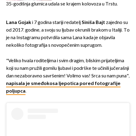
izazivaju nevjericu
35-godišnja glumica udala se krajem kolovoza u Trstu.
Lana Gojak
i 7 godina stariji redatelj
Siniša Bajt
zajedno su
od 2017. godine, a svoju su ljubav okrunili brakom u Italiji. To
je na Instagramu potvrdila sama Lana kada je objavila
nekoliko fotografija s novopečenim suprugom.
"Veliko hvala roditeljima i svim dragim, bliskim prijateljima
koji su nam pružili gomilu ljubavi i podrške te učinili jučerašnji
dan nezaboravno savršenim! Volimo vas! Srca su nam puna",
napisala je smeđokosa ljepotica pored fotografije
poljupca
.