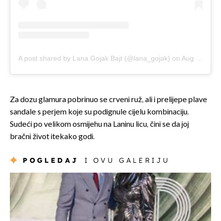
A post shared by Lana Gojak Bajt (@lana_gojak)
on
Aug 27, 2019 at 3:31am PDT
Za dozu glamura pobrinuo se crveni ruž, ali i prelijepe plave
sandale s perjem koje su podignule cijelu kombinaciju.
Sudeći po velikom osmijehu na Laninu licu, čini se da joj
bračni život itekako godi.
POGLEDAJ
I OVU GALERIJU