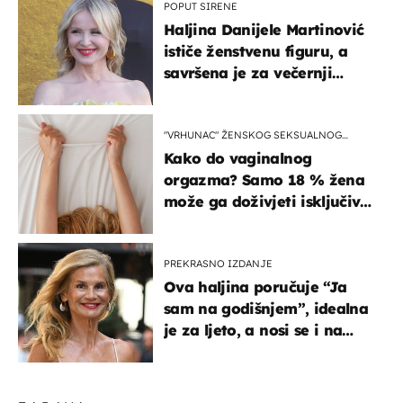
POPUT SIRENE
Haljina Danijele Martinović
ističe ženstvenu figuru, a
savršena je za večernji
izlazak na moru
"VRHUNAC" ŽENSKOG SEKSUALNOG
ISKUSTVA
Kako do vaginalnog
orgazma? Samo 18 % žena
može ga doživjeti isključivo
na ovaj način
PREKRASNO IZDANJE
Ova haljina poručuje “Ja
sam na godišnjem”, idealna
je za ljeto, a nosi se i na
zagrebačkoj špici