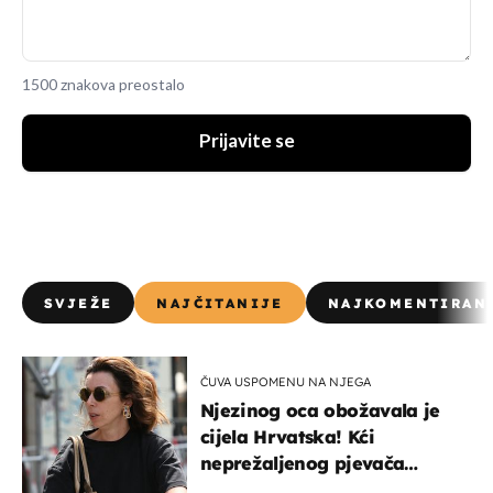
1500 znakova preostalo
Prijavite se
SVJEŽE
NAJČITANIJE
NAJKOMENTIRAN
ČUVA USPOMENU NA NJEGA
Njezinog oca obožavala je
cijela Hrvatska! Kći
neprežaljenog pjevača
projurila špicom na dva