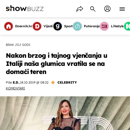
Dnevnik.hr
Vijesti
Sport
Putovanja
Lifestyle
BRAK JOJ GODI
Nakon brzog i tajnog vjenčanja u
Italiji naša glumica vratila se na
domaći teren
Piše
E.D.
,
18.10.2019 @ 08:22
CELEBRITY
KOMENTARI
OMOGUĆI OBAVIJESTI