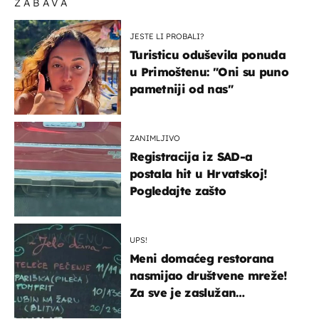
ZABAVA
JESTE LI PROBALI?
Turisticu oduševila ponuda
u Primoštenu: "Oni su puno
pametniji od nas"
ZANIMLJIVO
Registracija iz SAD-a
postala hit u Hrvatskoj!
Pogledajte zašto
UPS!
Meni domaćeg restorana
nasmijao društvene mreže!
Za sve je zaslužan
urnebesan naziv jela