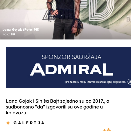
Lana Gojak (Foto: PR)
Foto: PR
Lana Gojak i Siniša Bajt zajedno su od 2017., a
sudbonosno "da" izgovorili su ove godine u
kolovozu.
GALERIJA
6