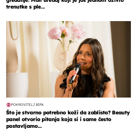
trenutke s ple...
moda & ljepota
POKROVITELJ BIPA
Što je stvarno potrebno koži da zablista? Beauty
panel otvorio pitanja koja si i same često
postavljamo...