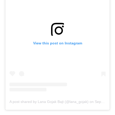
View this post on Instagram
A post shared by Lana Gojak Bajt (@lana_gojak)
on
Sep 16, 2019 at 6:10am PDT