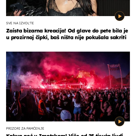
SVE NA IZVOL'TE
Zaista bizarna kreacija! Od glave do pete bila je
u prozirnoj čipki, baš ništa nije pokušala sakriti
PRIZORI ZA PAMĆENJE
Kakva noć u Imotskom! Više od 25 tisuća ljudi