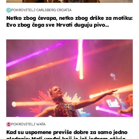
POKROVITELJ CARLSBERG CROATIA
Netko zbog ćevapa, netko zbog drške za motiku:
Evo zbog čega sve Hrvati duguju pivo...
kultura & zabava
POKROVITELJ WATA
Kad su uspomene previše dobre za samo jedno
gledanje: Mali uređaj koji je još jednom oživio