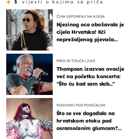
3
vijesti o kojima se priča
ČUVA USPOMENU NA NJEGA
Njezinog oca obožavala je
cijela Hrvatska! Kći
neprežaljenog pjevača
projurila špicom na dva
kotača
PRED 20 TISUĆA LJUDI
Thompson izazvao ovacije
već na početku koncerta:
"Što ću kad sam slab..."
PONOVNO POD POVEĆALOM
Što se sve događalo na
hrvatskom otoku pod
osramoćenim glumcem?
Bizarni prizori i danas