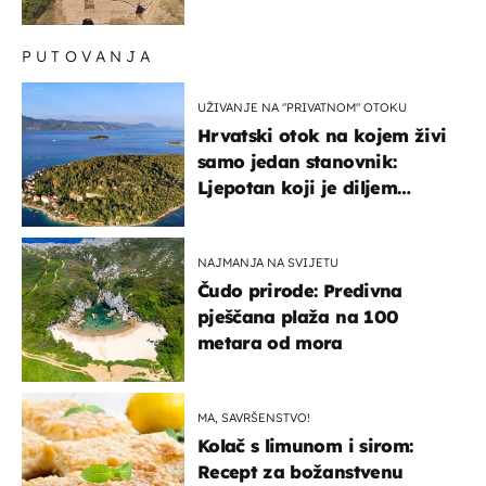
PUTOVANJA
UŽIVANJE NA "PRIVATNOM" OTOKU
Hrvatski otok na kojem živi
samo jedan stanovnik:
Ljepotan koji je diljem
svijeta poznat po svojem
"bijelom zlatu"
NAJMANJA NA SVIJETU
Čudo prirode: Predivna
pješčana plaža na 100
metara od mora
MA, SAVRŠENSTVO!
Kolač s limunom i sirom:
Recept za božanstvenu