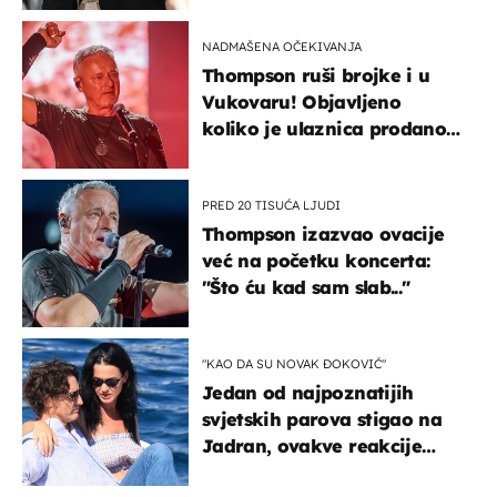
kotača
NADMAŠENA OČEKIVANJA
Thompson ruši brojke i u
Vukovaru! Objavljeno
koliko je ulaznica prodano
u kratkom vremenu
PRED 20 TISUĆA LJUDI
Thompson izazvao ovacije
već na početku koncerta:
"Što ću kad sam slab..."
"KAO DA SU NOVAK ĐOKOVIĆ"
Jedan od najpoznatijih
svjetskih parova stigao na
Jadran, ovakve reakcije
vjerojatno nisu očekivali