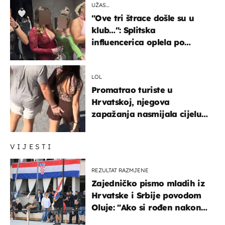
UŽAS…
"Ove tri štrace došle su u
klub…": Splitska
influencerica oplela po
ženama zbog užasnog
ponašanja
LOL
Promatrao turiste u
Hrvatskoj, njegova
zapažanja nasmijala cijelu
regiju
VIJESTI
REZULTAT RAZMJENE
Zajedničko pismo mladih iz
Hrvatske i Srbije povodom
Oluje: "Ako si rođen nakon
'95..."