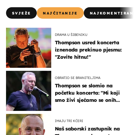
SVJEŽE
NAJČITANIJE
NAJKOMENTIRAN
DRAMA U ŠIBENIKU
Thompson usred koncerta
iznenada prekinuo pjesmu:
"Zovite hitnu!"
OBRATIO SE BRANITELJIMA
Thompson se slomio na
početku koncerta: "Mi koji
smo živi sjećamo se onih
koji nisu..."
IMAJU TRI KĆERI
Naš saborski zastupnik na