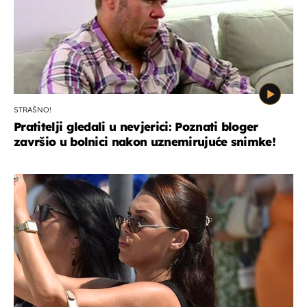
STRAŠNO!
Pratitelji gledali u nevjerici: Poznati bloger
završio u bolnici nakon uznemirujuće snimke!