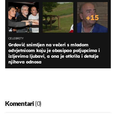
+
15
CELEBRITY
Grdović snimljen na večeri s mladom
odvjetnicom koju je obasipao poljupcima i
izljevima ljubavi, a ona je otkrila i detalje
njihova odnosa
Komentari
(0)