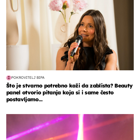
POKROVITELJ BIPA
Što je stvarno potrebno koži da zablista? Beauty
panel otvorio pitanja koja si i same često
postavljamo...
kultura & zabava