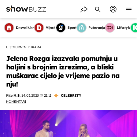
Dnevnik.hr
Vijesti
Sport
Putovanja
Lifestyle
U SIGURNIM RUKAMA
Jelena Rozga izazvala pomutnju u
haljini s brojnim izrezima, a bliski
muškarac cijelo je vrijeme pazio na
nju!
Piše
M.S.
,
24.03.2023 @ 21:11
CELEBRITY
KOMENTARI
OMOGUĆI OBAVIJESTI