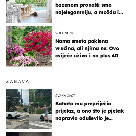
bazenom pronašli smo
najelegantniju, a možda i
najljepšu bijelu kuhinju
VOLE SUNCE
Nama smeta paklena
vrućina, ali njima ne: Ovo
cvijeće uživa i na plus 40
ZABAVA
SVAKA ČAST
Bahato mu prepriječio
prijelaz, a ono što je pješak
napravio oduševilo je
društvene mreže