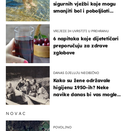
sigurnih vježbi koje mogu
smanjiti bol i poboljšati
pokretljivost
VRIJEDI IH UVRSTITI U PREHRANU
6 napitaka koje dijetetičari
preporučuju za zdrave
zglobove
DANAS DJELUJU NEOBIČNO
Kako su žene održavale
higijenu 1950-ih? Neke
navike danas bi vas mogle
iznenaditi
NOVAC
POVOLJNO