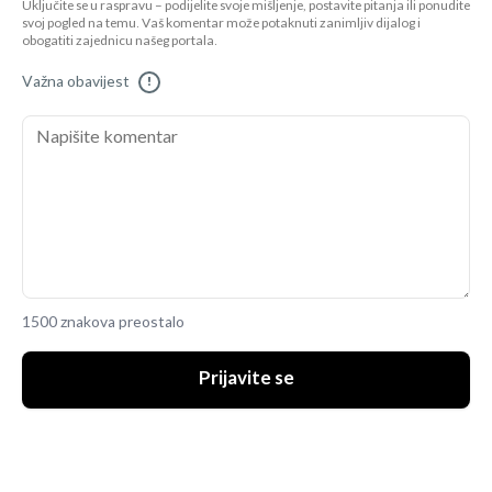
Uključite se u raspravu – podijelite svoje mišljenje, postavite pitanja ili ponudite
svoj pogled na temu. Vaš komentar može potaknuti zanimljiv dijalog i
obogatiti zajednicu našeg portala.
Važna obavijest
!
1500 znakova preostalo
Prijavite se