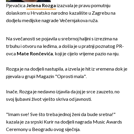
javnost
Pjevačica
Jelena Rozga
izazvala je pravu pomutnju
dolaskom u Hrvatsko narodno kazalište u Zagrebu na
dodjelu medijske nagrade Večernjakova ruža.
Na svečanosti se pojavila u srebrnoj haljini s izrezima na
trbuhu i otvoru na leđima, a došla je u pratnji poznatog PR-
ovca
Mate Rončevića
, koji je cijelo vrijeme pazio na nju.
Rozga je na dodjeli nastupila, a izvela je hit iz vremena dok je
pjevala u grupi Magazin "Oprosti mala".
Inače, Rozga je nedavno izjavila da joj je srce zauzeto, no
svoj ljubavni život vješto skriva od javnosti.
"Imam sve! Sve što treba jednoj ženi da bude sretna!"
kazala je za srpski Kurir na dodjeli nagrada Music Awards
Ceremony u Beogradu ovog siječnja.