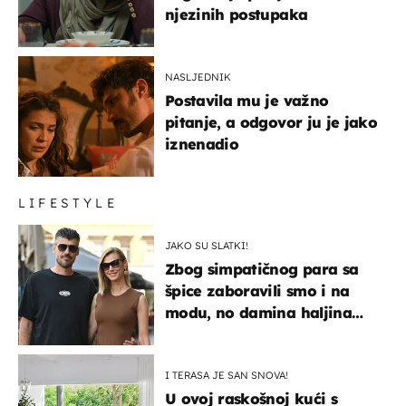
njezinih postupaka
NASLJEDNIK
Postavila mu je važno
pitanje, a odgovor ju je jako
iznenadio
LIFESTYLE
JAKO SU SLATKI!
Zbog simpatičnog para sa
špice zaboravili smo i na
modu, no damina haljina
itekako nas se dojmila
I TERASA JE SAN SNOVA!
U ovoj raskošnoj kući s