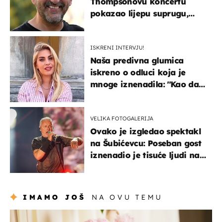
Thompsonovu koncertu
pokazao lijepu suprugu,
koja godinama izbjegava
javnost
ISKRENI INTERVJU!
Naša predivna glumica
iskreno o odluci koja je
mnoge iznenadila: ''Kao da
mi je veliki teret pao s leđa''
VELIKA FOTOGALERIJA
Ovako je izgledao spektakl
na Šubićevcu: Poseban gost
iznenadio je tisuće ljudi na
Thompsonovu koncertu
IMAMO JOŠ
NA OVU TEMU
moda & ljepota