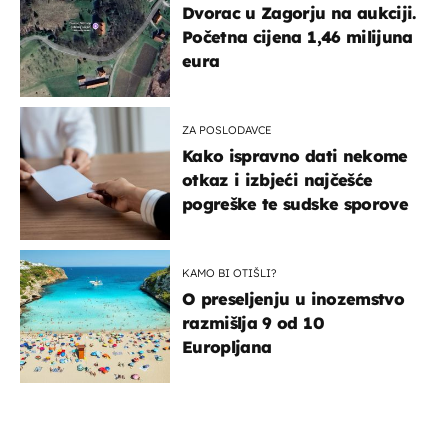
Dvorac u Zagorju na aukciji.
Početna cijena 1,46 milijuna
eura
ZA POSLODAVCE
Kako ispravno dati nekome
otkaz i izbjeći najčešće
pogreške te sudske sporove
KAMO BI OTIŠLI?
O preseljenju u inozemstvo
razmišlja 9 od 10
Europljana