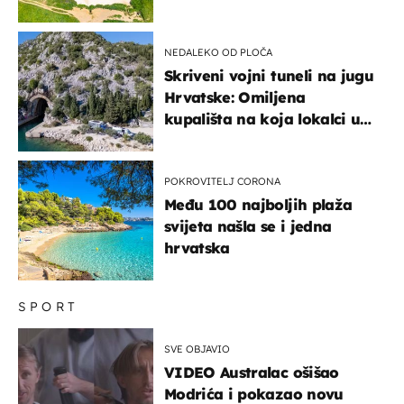
NEDALEKO OD PLOČA
Skriveni vojni tuneli na jugu
Hrvatske: Omiljena
kupališta na koja lokalci u
miru dolaze roniti i skakati
u more
POKROVITELJ CORONA
Među 100 najboljih plaža
svijeta našla se i jedna
hrvatska
SPORT
SVE OBJAVIO
VIDEO Australac ošišao
Modrića i pokazao novu