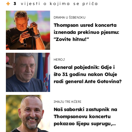
3
vijesti o kojima se priča
DRAMA U ŠIBENIKU
Thompson usred koncerta
iznenada prekinuo pjesmu:
"Zovite hitnu!"
HEROJ
General pobjednik: Gdje i
što 31 godinu nakon Oluje
radi general Ante Gotovina?
IMAJU TRI KĆERI
Naš saborski zastupnik na
Thompsonovu koncertu
pokazao lijepu suprugu,
koja godinama izbjegava