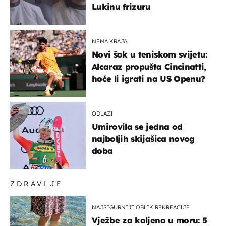
Lukinu frizuru
NEMA KRAJA
Novi šok u teniskom svijetu:
Alcaraz propušta Cincinatti,
hoće li igrati na US Openu?
ODLAZI
Umirovila se jedna od
najboljih skijašica novog
doba
ZDRAVLJE
NAJSIGURNIJI OBLIK REKREACIJE
Vježbe za koljeno u moru: 5