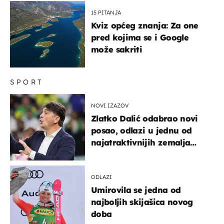
15 PITANJA
Kviz općeg znanja: Za one
pred kojima se i Google
može sakriti
SPORT
NOVI IZAZOV
Zlatko Dalić odabrao novi
posao, odlazi u jednu od
najatraktivnijih zemalja
svijeta
ODLAZI
Umirovila se jedna od
najboljih skijašica novog
doba