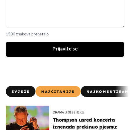
1500 znakova preostalo
Prijavite se
SVJEŽE
NAJČITANIJE
NAJKOMENTIRAN
DRAMA U ŠIBENIKU
Thompson usred koncerta
iznenada prekinuo pjesmu: