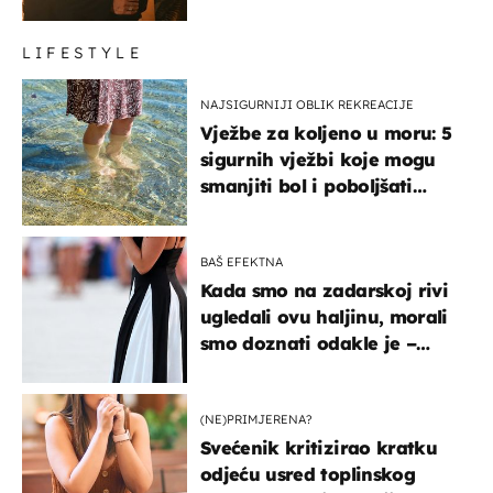
LIFESTYLE
NAJSIGURNIJI OBLIK REKREACIJE
Vježbe za koljeno u moru: 5
sigurnih vježbi koje mogu
smanjiti bol i poboljšati
pokretljivost
BAŠ EFEKTNA
Kada smo na zadarskoj rivi
ugledali ovu haljinu, morali
smo doznati odakle je –
košta samo 18 eura
(NE)PRIMJERENA?
Svećenik kritizirao kratku
odjeću usred toplinskog