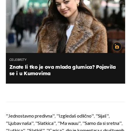
CELEBRITY
Znate li tko je ova mlada glumica? Pojavila
se i u Kumovima
''Jednostavno predivna'', ''Izgledaš odlično'', ''Sijaš'',
''Ljubav naša'', ''Slatkica'', ''Ma wauu'', ''Samo da si sretna'',
''Lutkica'', ''Slatkiš'', ''Carica'', dio je komentara s društvenih