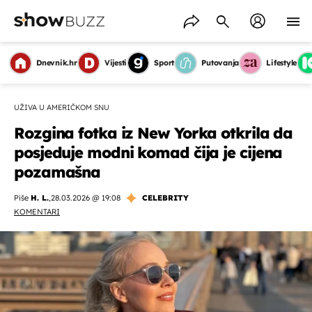
Dnevnik.hr
Vijesti
Sport
Putovanja
Lifestyle
UŽIVA U AMERIČKOM SNU
Rozgina fotka iz New Yorka otkrila da
posjeduje modni komad čija je cijena
pozamašna
Piše
H. L.
,
28.03.2026 @ 19:08
CELEBRITY
KOMENTARI
OMOGUĆI OBAVIJESTI