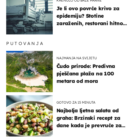
KRENULO OD BRZE HRANE
Je li ovo povrće krivo za
epidemiju? Stotine
zaraženih, restorani hitno
povukli proizvod
PUTOVANJA
NAJMANJA NA SVIJETU
Čudo prirode: Predivna
pješčana plaža na 100
metara od mora
GOTOVO ZA 15 MINUTA
Najbolja ljetna salata od
graha: Brzinski recept za
dane kada je prevruće za
kuhanje