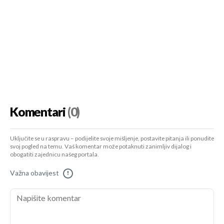
Komentari
(0)
Uključite se u raspravu – podijelite svoje mišljenje, postavite pitanja ili ponudite
svoj pogled na temu. Vaš komentar može potaknuti zanimljiv dijalog i
obogatiti zajednicu našeg portala.
Važna obavijest
!