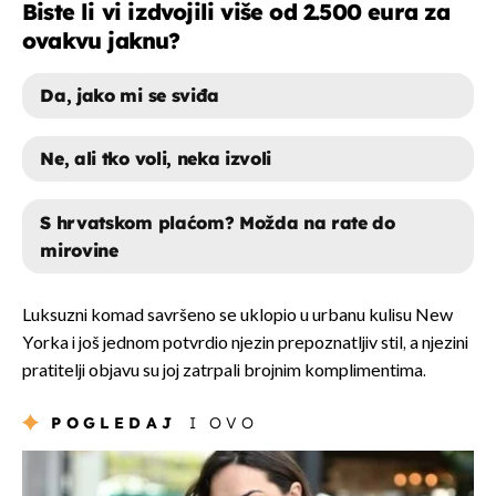
Biste li vi izdvojili više od 2.500 eura za
ovakvu jaknu?
Da, jako mi se sviđa
Ne, ali tko voli, neka izvoli
S hrvatskom plaćom? Možda na rate do
mirovine
DA, JAKO MI SE SVIĐA
Luksuzni komad savršeno se uklopio u urbanu kulisu New
Yorka i još jednom potvrdio njezin prepoznatljiv stil, a njezini
NE, ALI TKO VOLI, NEKA IZVOLI
pratitelji objavu su joj zatrpali brojnim komplimentima.
S HRVATSKOM PLAĆOM? MOŽDA NA
POGLEDAJ
I OVO
RATE DO MIROVINE