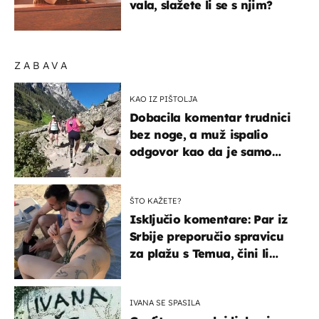
vala, slažete li se s njim?
ZABAVA
KAO IZ PIŠTOLJA
Dobacila komentar trudnici
bez noge, a muž ispalio
odgovor kao da je samo
čekao…
ŠTO KAŽETE?
Isključio komentare: Par iz
Srbije preporučio spravicu
za plažu s Temua, čini li
vam se ovo sigurnim?
IVANA SE SPASILA