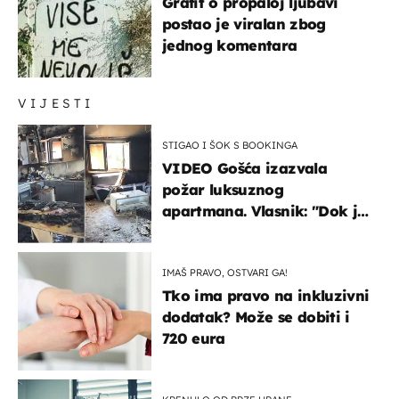
Grafit o propaloj ljubavi
postao je viralan zbog
jednog komentara
VIJESTI
STIGAO I ŠOK S BOOKINGA
VIDEO Gošća izazvala
požar luksuznog
apartmana. Vlasnik: "Dok je
gorjelo, smijali su se, pili i
pokazivali mi srednji prst"
IMAŠ PRAVO, OSTVARI GA!
Tko ima pravo na inkluzivni
dodatak? Može se dobiti i
720 eura