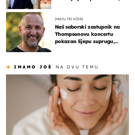
slavilo se uz Olivera i Rozgu
IMAJU TRI KĆERI
Naš saborski zastupnik na
Thompsonovu koncertu
pokazao lijepu suprugu,
koja godinama izbjegava
javnost
IMAMO JOŠ
NA OVU TEMU
moda & ljepota