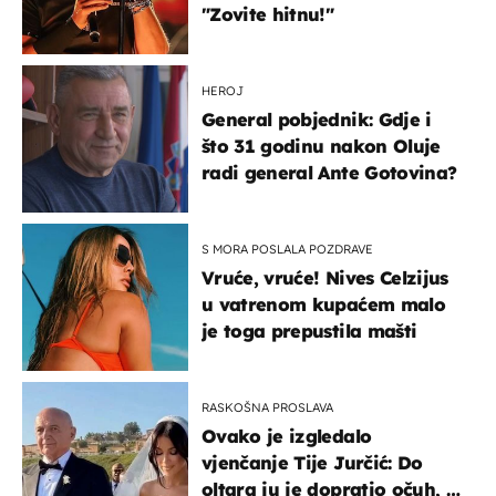
"Zovite hitnu!"
HEROJ
General pobjednik: Gdje i
što 31 godinu nakon Oluje
radi general Ante Gotovina?
S MORA POSLALA POZDRAVE
Vruće, vruće! Nives Celzijus
u vatrenom kupaćem malo
je toga prepustila mašti
RASKOŠNA PROSLAVA
Ovako je izgledalo
vjenčanje Tije Jurčić: Do
oltara ju je dopratio očuh, a