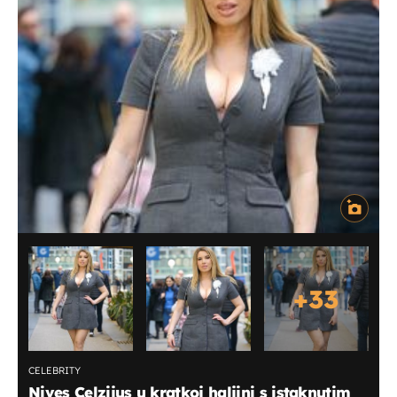
+
33
CELEBRITY
Nives Celzijus u kratkoj haljini s istaknutim