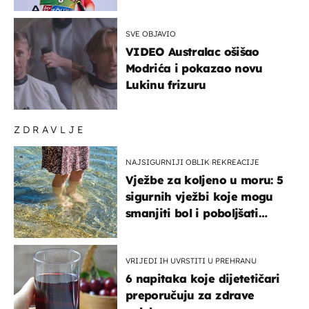
SVE OBJAVIO
VIDEO Australac ošišao
Modrića i pokazao novu
Lukinu frizuru
ZDRAVLJE
NAJSIGURNIJI OBLIK REKREACIJE
Vježbe za koljeno u moru: 5
sigurnih vježbi koje mogu
smanjiti bol i poboljšati
pokretljivost
VRIJEDI IH UVRSTITI U PREHRANU
6 napitaka koje dijetetičari
preporučuju za zdrave