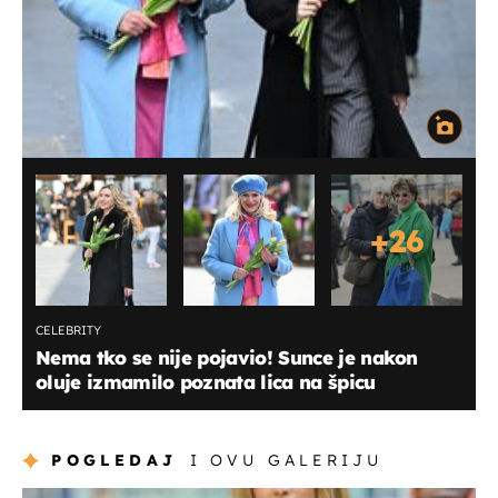
+
26
CELEBRITY
Nema tko se nije pojavio! Sunce je nakon
oluje izmamilo poznata lica na špicu
POGLEDAJ
I OVU GALERIJU