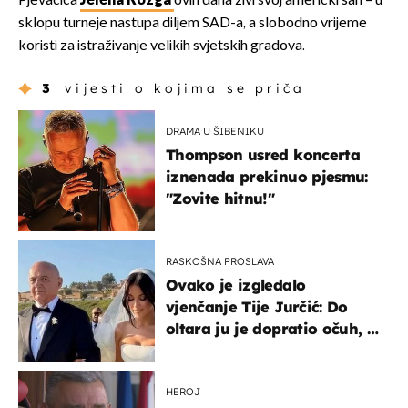
Pjevačica
Jelena Rozga
ovih dana živi svoj američki san – u
sklopu turneje nastupa diljem SAD-a, a slobodno vrijeme
koristi za istraživanje velikih svjetskih gradova.
3
vijesti o kojima se priča
DRAMA U ŠIBENIKU
Thompson usred koncerta
iznenada prekinuo pjesmu:
"Zovite hitnu!"
RASKOŠNA PROSLAVA
Ovako je izgledalo
vjenčanje Tije Jurčić: Do
oltara ju je dopratio očuh, a
slavilo se uz Olivera i Rozgu
HEROJ