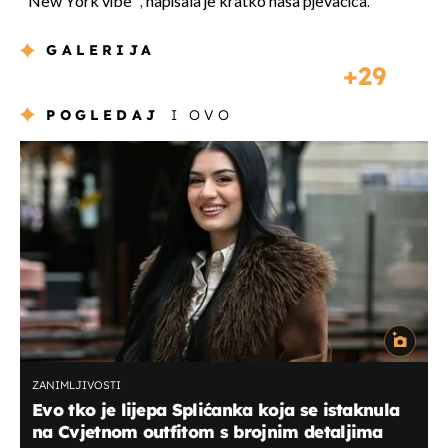
''New York vibe'', napisala je kratko naša pjevačica.
GALERIJA
29
POGLEDAJ
I OVO
ZANIMLJIVOSTI
Evo tko je lijepa Splićanka koja se istaknula
na Cvjetnom outfitom s brojnim detaljima