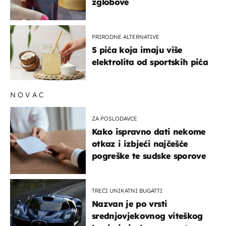
zglobove
PRIRODNE ALTERNATIVE
5 pića koja imaju više
elektrolita od sportskih pića
NOVAC
ZA POSLODAVCE
Kako ispravno dati nekome
otkaz i izbjeći najčešće
pogreške te sudske sporove
TREĆI UNIKATNI BUGATTI
Nazvan je po vrsti
srednjovjekovnog viteškog