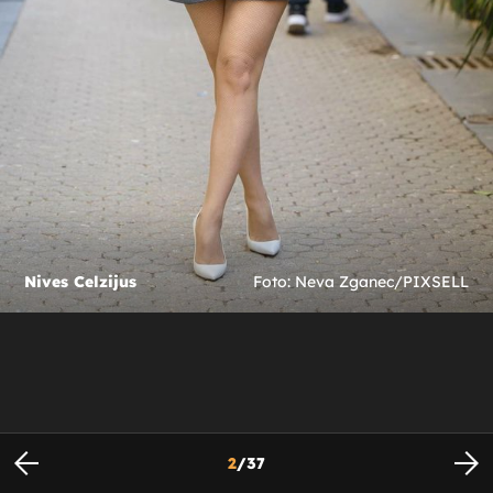
Nives Celzijus
Foto: Neva Zganec/PIXSELL
2
/
37