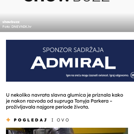
showbuzz
Foto: DNEVNIK.hr
U nekoliko navrata slavna glumica je priznala kako
je nakon razvoda od supruga Tonyja Parkera –
proživljavala najgore periode života.
POGLEDAJ
I OVO