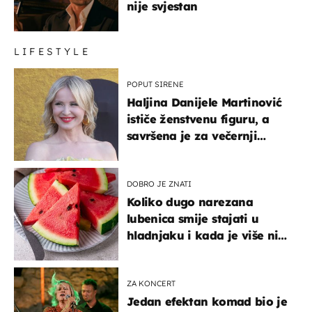
nije svjestan
LIFESTYLE
POPUT SIRENE
Haljina Danijele Martinović
ističe ženstvenu figuru, a
savršena je za večernji
izlazak na moru
DOBRO JE ZNATI
Koliko dugo narezana
lubenica smije stajati u
hladnjaku i kada je više nije
sigurno jesti?
ZA KONCERT
Jedan efektan komad bio je