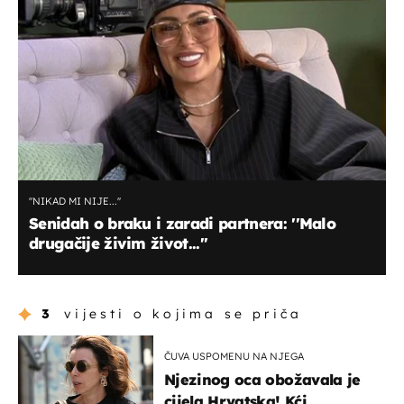
''NIKAD MI NIJE...''
Senidah o braku i zaradi partnera: ''Malo
drugačije živim život...''
3
vijesti o kojima se priča
ČUVA USPOMENU NA NJEGA
Njezinog oca obožavala je
cijela Hrvatska! Kći