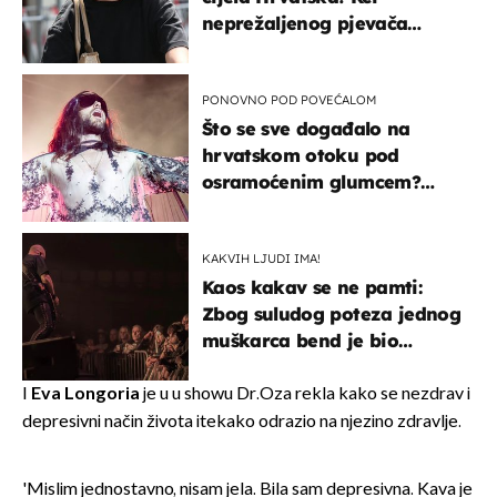
neprežaljenog pjevača
projurila špicom na dva
kotača
PONOVNO POD POVEĆALOM
Što se sve događalo na
hrvatskom otoku pod
osramoćenim glumcem?
Bizarni prizori i danas
izazivaju nevjericu
KAKVIH LJUDI IMA!
Kaos kakav se ne pamti:
Zbog suludog poteza jednog
muškarca bend je bio
prisiljen prekinuti nastup
I
Eva Longoria
je u u showu Dr.Oza rekla kako se nezdrav i
depresivni način života itekako odrazio na njezino zdravlje.
'Mislim jednostavno, nisam jela. Bila sam depresivna. Kava je