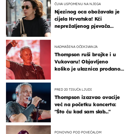
ČUVA USPOMENU NA NJEGA
Njezinog oca obožavala je
cijela Hrvatska! Kći
neprežaljenog pjevača
projurila špicom na dva
kotača
NADMAŠENA OČEKIVANJA
Thompson ruši brojke i u
Vukovaru! Objavljeno
koliko je ulaznica prodano
u kratkom vremenu
PRED 20 TISUĆA LJUDI
Thompson izazvao ovacije
već na početku koncerta:
"Što ću kad sam slab..."
PONOVNO POD POVEĆALOM