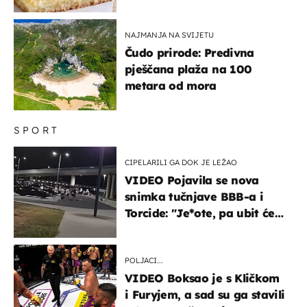
ustima
NAJMANJA NA SVIJETU
Čudo prirode: Predivna
pješčana plaža na 100
metara od mora
SPORT
CIPELARILI GA DOK JE LEŽAO
VIDEO Pojavila se nova
snimka tučnjave BBB-a i
Torcide: "Je*ote, pa ubit će
ga!"
POLJACI...
VIDEO Boksao je s Kličkom
i Furyjem, a sad su ga stavili