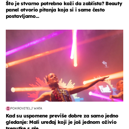
Što je stvarno potrebno koži da zablista? Beauty
panel otvorio pitanja koja si i same često
postavljamo...
kultura & zabava
POKROVITELJ WATA
Kad su uspomene previše dobre za samo jedno
gledanje: Mali uređaj koji je još jednom oživio
trenutke s ple...