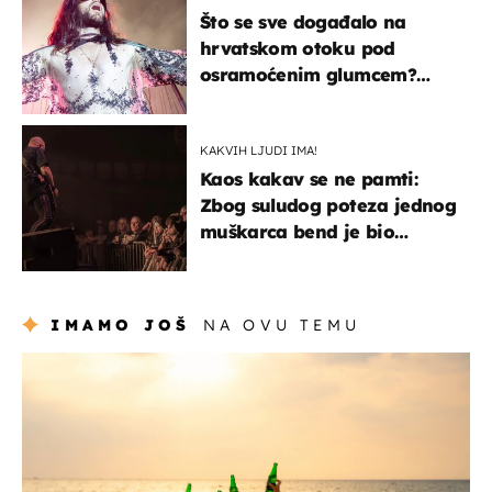
Što se sve događalo na
hrvatskom otoku pod
osramoćenim glumcem?
Bizarni prizori i danas
izazivaju nevjericu
KAKVIH LJUDI IMA!
Kaos kakav se ne pamti:
Zbog suludog poteza jednog
muškarca bend je bio
prisiljen prekinuti nastup
IMAMO JOŠ
NA OVU TEMU
zanimljivosti