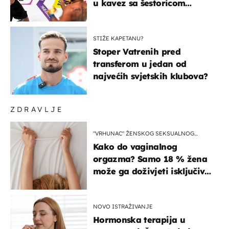
u kavez sa šestoricom
Roma! Pogledajte kako je
završilo
STIŽE KAPETANU?
Stoper Vatrenih pred
transferom u jedan od
najvećih svjetskih klubova?
ZDRAVLJE
"VRHUNAC" ŽENSKOG SEKSUALNOG
ISKUSTVA
Kako do vaginalnog
orgazma? Samo 18 % žena
može ga doživjeti isključivo
na ovaj način
NOVO ISTRAŽIVANJE
Hormonska terapija u