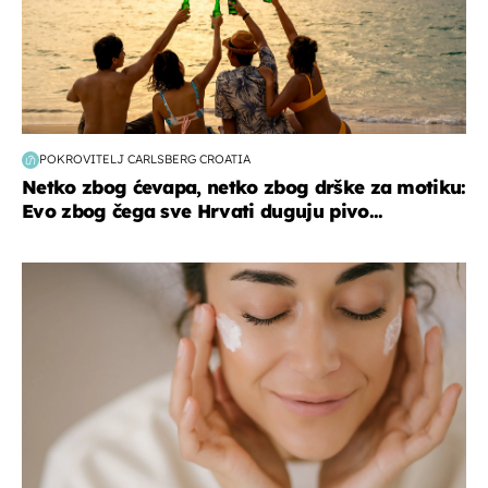
POKROVITELJ CARLSBERG CROATIA
Netko zbog ćevapa, netko zbog drške za motiku:
Evo zbog čega sve Hrvati duguju pivo...
moda & ljepota