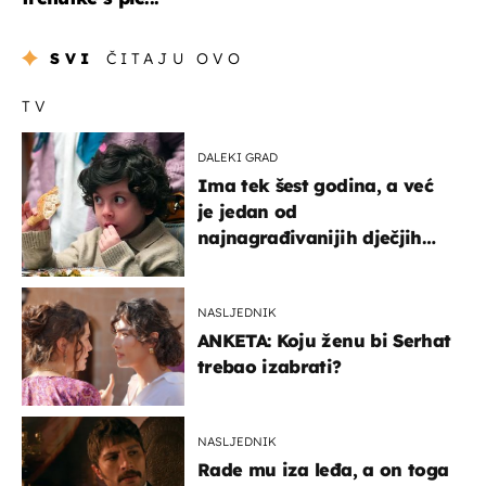
SVI
ČITAJU OVO
TV
DALEKI GRAD
Ima tek šest godina, a već
je jedan od
najnagrađivanijih dječjih
glumaca
NASLJEDNIK
ANKETA: Koju ženu bi Serhat
trebao izabrati?
NASLJEDNIK
Rade mu iza leđa, a on toga