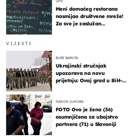
UPS!
Meni domaćeg restorana
nasmijao društvene mreže!
Za sve je zaslužan
urnebesan naziv jela
VIJESTI
BURE BARUTA
Ukrajinski stručnjak
upozorava na novu
prijetnju: Ovaj grad u BiH-u
bi mogao biti žarište
NAKON SUKOBA
FOTO Ovo je žena (36)
osumnjičena za ubojstvo
partnera (71) u Slavoniji