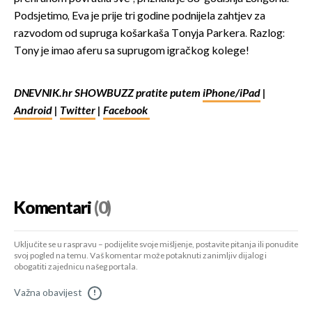
Podsjetimo, Eva je prije tri godine podnijela zahtjev za
razvodom od supruga košarkaša Tonyja Parkera. Razlog:
Tony je imao aferu sa suprugom igračkog kolege!
DNEVNIK.hr SHOWBUZZ pratite putem
iPhone/iPad
|
Android
|
Twitter
|
Facebook
Komentari
(0)
Uključite se u raspravu – podijelite svoje mišljenje, postavite pitanja ili ponudite
svoj pogled na temu. Vaš komentar može potaknuti zanimljiv dijalog i
obogatiti zajednicu našeg portala.
Važna obavijest
!