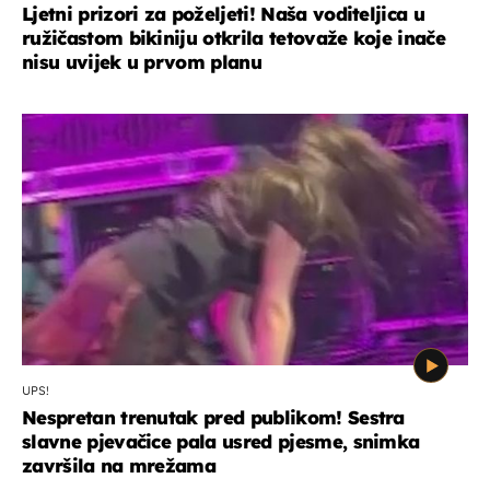
Ljetni prizori za poželjeti! Naša voditeljica u
ružičastom bikiniju otkrila tetovaže koje inače
nisu uvijek u prvom planu
UPS!
Nespretan trenutak pred publikom! Sestra
slavne pjevačice pala usred pjesme, snimka
završila na mrežama