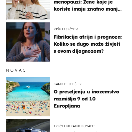
menopauzi: Žene koje je
koriste imaju znatno manji
rizik od ovoga
PIŠE LIJEČNIK
Fibrilacija atrija i prognoza:
Koliko se dugo može živjeti
s ovom dijagnozom?
NOVAC
KAMO BI OTIŠLI?
O preseljenju u inozemstvo
razmišlja 9 od 10
Europljana
TREĆI UNIKATNI BUGATTI