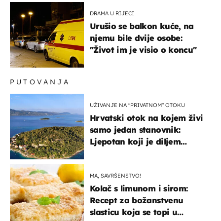
DRAMA U RIJECI
Urušio se balkon kuće, na
njemu bile dvije osobe:
"Život im je visio o koncu"
PUTOVANJA
UŽIVANJE NA "PRIVATNOM" OTOKU
Hrvatski otok na kojem živi
samo jedan stanovnik:
Ljepotan koji je diljem
svijeta poznat po svojem
"bijelom zlatu"
MA, SAVRŠENSTVO!
Kolač s limunom i sirom:
Recept za božanstvenu
slasticu koja se topi u