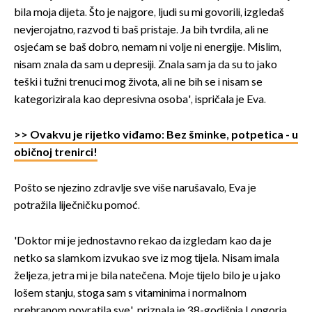
bila moja dijeta. Što je najgore, ljudi su mi govorili, izgledaš
nevjerojatno, razvod ti baš pristaje. Ja bih tvrdila, ali ne
osjećam se baš dobro, nemam ni volje ni energije. Mislim,
nisam znala da sam u depresiji. Znala sam ja da su to jako
teški i tužni trenuci mog života, ali ne bih se i nisam se
kategorizirala kao depresivna osoba', ispričala je Eva.
>> Ovakvu je rijetko viđamo: Bez šminke, potpetica - u
običnoj trenirci!
Pošto se njezino zdravlje sve više narušavalo, Eva je
potražila liječničku pomoć.
'Doktor mi je jednostavno rekao da izgledam kao da je
netko sa slamkom izvukao sve iz mog tijela. Nisam imala
željeza, jetra mi je bila natečena. Moje tijelo bilo je u jako
lošem stanju, stoga sam s vitaminima i normalnom
prehranom povratila sve', priznala je 38-godišnja Longoria.