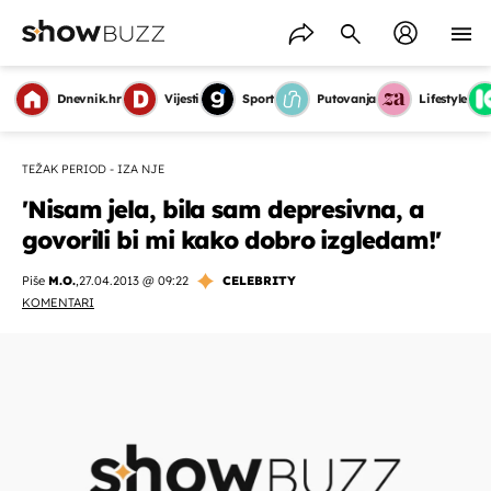
Dnevnik.hr
Vijesti
Sport
Putovanja
Lifestyle
TEŽAK PERIOD - IZA NJE
'Nisam jela, bila sam depresivna, a
govorili bi mi kako dobro izgledam!'
Piše
M.O.
,
27.04.2013 @ 09:22
CELEBRITY
KOMENTARI
OMOGUĆI OBAVIJESTI