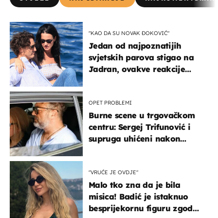
"KAO DA SU NOVAK ĐOKOVIĆ"
Jedan od najpoznatijih
svjetskih parova stigao na
Jadran, ovakve reakcije
vjerojatno nisu očekivali
OPET PROBLEMI
Burne scene u trgovačkom
centru: Sergej Trifunović i
supruga uhićeni nakon
svađe!
"VRUĆE JE OVDJE"
Malo tko zna da je bila
misica! Badić je istaknuo
besprijekornu figuru zgodne