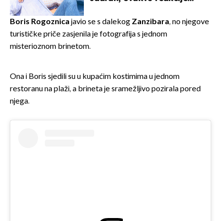
vjerojatno nisu očekivali
Boris Rogoznica
javio se s dalekog
Zanzibara
, no njegove
turističke priče zasjenila je fotografija s jednom
misterioznom brinetom.
Ona i Boris sjedili su u kupaćim kostimima u jednom
restoranu na plaži, a brineta je sramežljivo pozirala pored
njega.