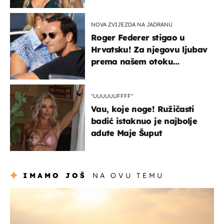
voditeljice
NOVA ZVIJEZDA NA JADRANU
Roger Federer stigao u
Hrvatsku! Za njegovu ljubav
prema našem otoku
zaslužan je jedan poznati
Hrvat
"UUUUUUFFFF"
Vau, koje noge! Ružičasti
badić istaknuo je najbolje
adute Maje Šuput
IMAMO JOŠ
NA OVU TEMU
zanimljivosti