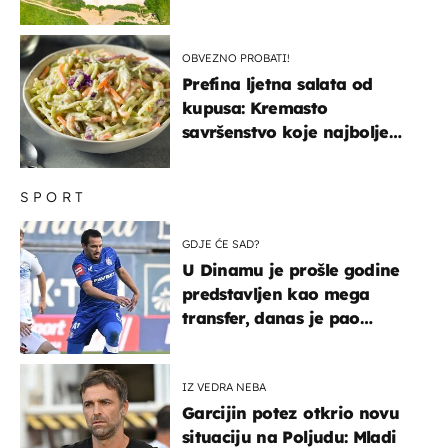
OBVEZNO PROBATI!
Prefina ljetna salata od
kupusa: Kremasto
savršenstvo koje najbolje
paše uz pečeno meso
SPORT
GDJE ĆE SAD?
U Dinamu je prošle godine
predstavljen kao mega
transfer, danas je pao
najniže u karijeri
IZ VEDRA NEBA
Garcijin potez otkrio novu
situaciju na Poljudu: Mladi