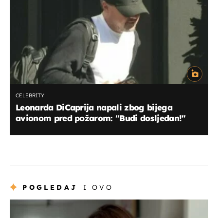
CELEBRITY
Leonarda DiCaprija napali zbog bijega
avionom pred požarom: "Budi dosljedan!"
POGLEDAJ
I OVO