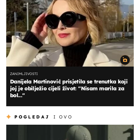
ZANIMLJIVOSTI
Danijela Martinović prisjetila se trenutka koji
joj je obilježio cijeli život: ''Nisam marila za
bol...''
POGLEDAJ
I OVO