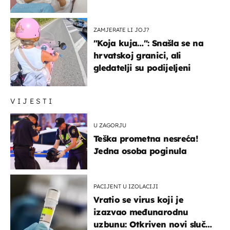
ZAMJERATE LI JOJ?
"Koja kuja…": Snašla se na
hrvatskoj granici, ali
gledatelji su podijeljeni
VIJESTI
U ZAGORJU
Teška prometna nesreća!
Jedna osoba poginula
PACIJENT U IZOLACIJI
Vratio se virus koji je
izazvao međunarodnu
uzbunu: Otkriven novi slučaj