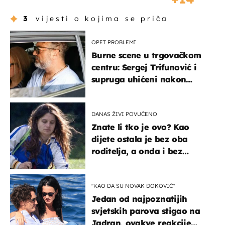
3
vijesti o kojima se priča
OPET PROBLEMI
Burne scene u trgovačkom
centru: Sergej Trifunović i
supruga uhićeni nakon
svađe!
DANAS ŽIVI POVUČENO
Znate li tko je ovo? Kao
dijete ostala je bez oba
roditelja, a onda i bez
milijuna koje je trebala
naslijediti
"KAO DA SU NOVAK ĐOKOVIĆ"
Jedan od najpoznatijih
svjetskih parova stigao na
Jadran, ovakve reakcije