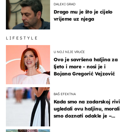
DALEKI GRAD
Drago mu je što je cijelo
vrijeme uz njega
LIFESTYLE
U NOJ NIJE VRUĆE
Ovo je savršena haljina za
ljeto i more - nosi je i
Bojana Gregorić Vejzović
BAŠ EFEKTNA
Kada smo na zadarskoj rivi
ugledali ovu haljinu, morali
smo doznati odakle je –
košta samo 18 eura