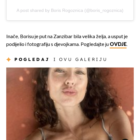
A post shared by Boris Rogoznica (@boris_rogoznica)
Inače, Borisu je put na Zanzibar bila velika želja, a usput je
podijelio i fotografiju s djevojkama. Pogledajte ju
OVDJE
.
POGLEDAJ
I OVU GALERIJU