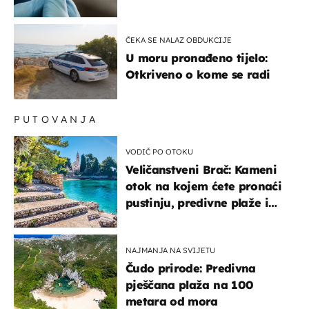
u Europi
ČEKA SE NALAZ OBDUKCIJE
U moru pronađeno tijelo:
Otkriveno o kome se radi
PUTOVANJA
VODIČ PO OTOKU
Veličanstveni Brač: Kameni
otok na kojem ćete pronaći
pustinju, predivne plaže i
uzbudljivu hranu
NAJMANJA NA SVIJETU
Čudo prirode: Predivna
pješčana plaža na 100
metara od mora