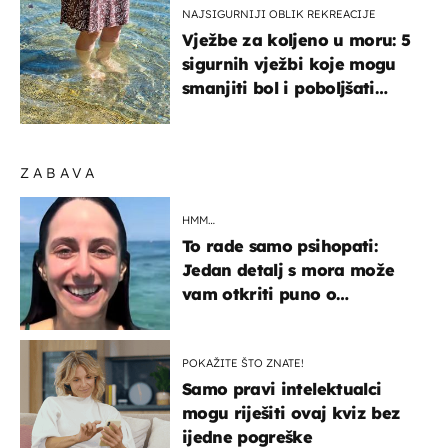
NAJSIGURNIJI OBLIK REKREACIJE
Vježbe za koljeno u moru: 5
sigurnih vježbi koje mogu
smanjiti bol i poboljšati
pokretljivost
ZABAVA
HMM…
To rade samo psihopati:
Jedan detalj s mora može
vam otkriti puno o
prijateljima
POKAŽITE ŠTO ZNATE!
Samo pravi intelektualci
mogu riješiti ovaj kviz bez
ijedne pogreške