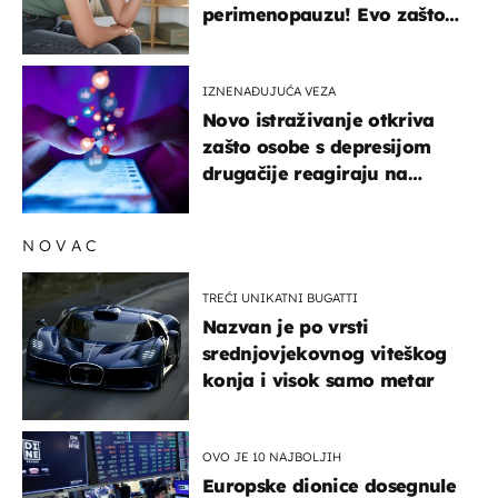
perimenopauzu! Evo zašto
su simptomi toliko
zbunjujući
IZNENAĐUJUĆA VEZA
Novo istraživanje otkriva
zašto osobe s depresijom
drugačije reagiraju na
lajkove
NOVAC
TREĆI UNIKATNI BUGATTI
Nazvan je po vrsti
srednjovjekovnog viteškog
konja i visok samo metar
OVO JE 10 NAJBOLJIH
Europske dionice dosegnule