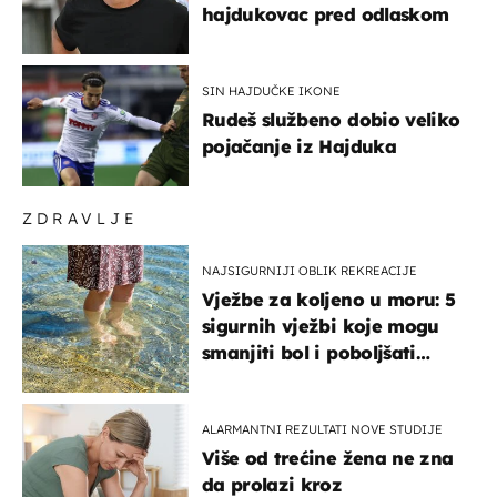
hajdukovac pred odlaskom
SIN HAJDUČKE IKONE
Rudeš službeno dobio veliko
pojačanje iz Hajduka
ZDRAVLJE
NAJSIGURNIJI OBLIK REKREACIJE
Vježbe za koljeno u moru: 5
sigurnih vježbi koje mogu
smanjiti bol i poboljšati
pokretljivost
ALARMANTNI REZULTATI NOVE STUDIJE
Više od trećine žena ne zna
da prolazi kroz