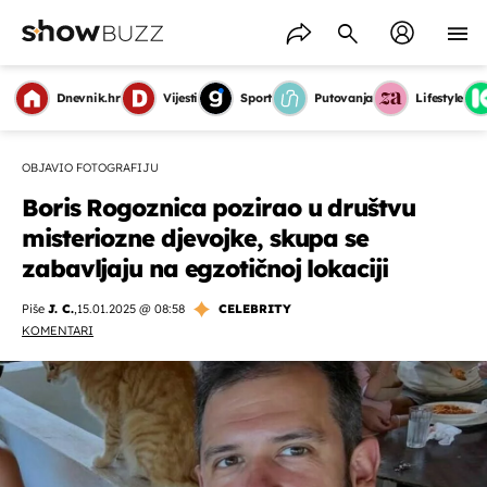
Dnevnik.hr
Vijesti
Sport
Putovanja
Lifestyle
OBJAVIO FOTOGRAFIJU
Boris Rogoznica pozirao u društvu
misteriozne djevojke, skupa se
zabavljaju na egzotičnoj lokaciji
Piše
J. C.
,
15.01.2025 @ 08:58
CELEBRITY
KOMENTARI
OMOGUĆI OBAVIJESTI