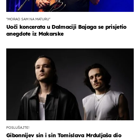
''MORAO SAM NA MATURU''
Uoči koncerata u Dalmaciji Bajaga se prisjetio
anegdote iz Makarske
POSLUŠAJTE!
Gibonnijev sin i sin Tomislava Mrduljaša dio