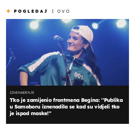
POGLEDAJ
I OVO
IZNENAĐENJE
Tko je zamijenio frontmena Begina: ''Publika
u Samoboru iznenadila se kad su vidjeli tko
je ispod maske!''