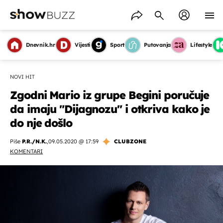
Dnevnik.hr
Vijesti
Sport
Putovanja
Lifestyle
NOVI HIT
Zgodni Mario iz grupe Begini poručuje
da imaju "Dijagnozu" i otkriva kako je
do nje došlo
Piše
P.R./N.K.
,
09.05.2020 @ 17:59
CLUBZONE
KOMENTARI
OMOGUĆI OBAVIJESTI