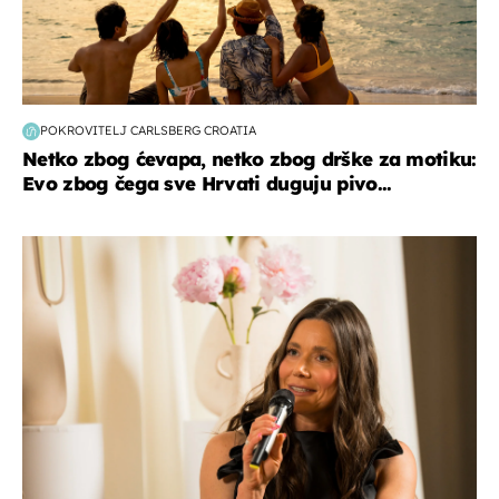
POKROVITELJ CARLSBERG CROATIA
Netko zbog ćevapa, netko zbog drške za motiku:
Evo zbog čega sve Hrvati duguju pivo...
moda & ljepota