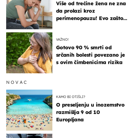
Više od trećine žena ne zna
da prolazi kroz
perimenopauzu! Evo zašto
su simptomi toliko
zbunjujući
VAŽNO!
Gotovo 90 % smrti od
srčanih bolesti povezano je
s ovim čimbenicima rizika
NOVAC
KAMO BI OTIŠLI?
O preseljenju u inozemstvo
razmišlja 9 od 10
Europljana