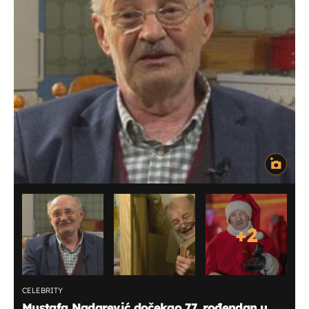
+
2
CELEBRITY
Mustafa Nadarević dočekao 77. rođendan u