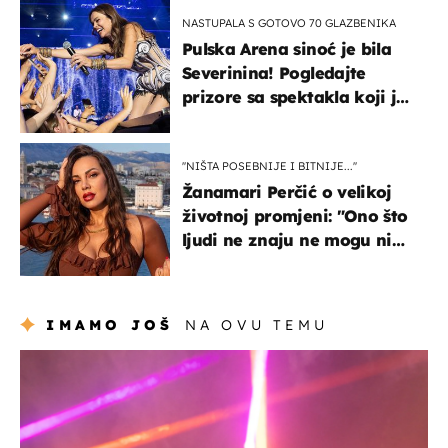
izazivaju nevjericu
NASTUPALA S GOTOVO 70 GLAZBENIKA
Pulska Arena sinoć je bila
Severinina! Pogledajte
prizore sa spektakla koji je
rasprodan mjesec dana
ranije
''NIŠTA POSEBNIJE I BITNIJE...''
Žanamari Perčić o velikoj
životnoj promjeni: "Ono što
ljudi ne znaju ne mogu ni
uništiti''
IMAMO JOŠ
NA OVU TEMU
kultura & zabava