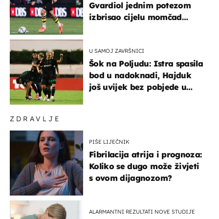
Gvardiol jednim potezom
izbrisao cijelu momčad
Atletica
U SAMOJ ZAVRŠNICI
Šok na Poljudu: Istra spasila
bod u nadoknadi, Hajduk
još uvijek bez pobjede u
HNL-u
ZDRAVLJE
PIŠE LIJEČNIK
Fibrilacija atrija i prognoza:
Koliko se dugo može živjeti
s ovom dijagnozom?
ALARMANTNI REZULTATI NOVE STUDIJE