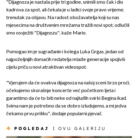
"Dijagnoza je nastala prije tri godine, snimili smo čak i dio
kadrova za spot, ali čekala je u ladici svoje pravo vrijeme;
trenutak za objavu. Na radost obožavatelja koji su nas
mjesecima na društvenim mrežama tražili novi spot, odlučili
smo osvježiti "Dijagnozu", kaže Mario.
Pomogao im je sugrađanin i kolega Luka Grgas, jedan od
najpoželjnijih domaćih redatelja mlađe generacije spojivši
cijelu priču u novi atraktivan videospot.
"Vjerujem da će ovakva dijagnoza na našoj sceni brzo proći,
očekujemo skorašnje koncerte već početkom ljeta i
garantimo da će to biti neke od najluđih svirki Begina ikad.
Svima nam je potrebno da se dobro izludujemo, a mi jedva
čekamo prvu priliku", dodaje popularni pjevač.
POGLEDAJ
I OVU GALERIJU