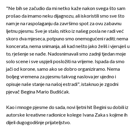
"Ne bih se začudio da mi netko kaže nakon svega što sam
prošao da imamo neku dijagnozu, ali iskoristili smo sve što
nam je na raspolaganju da završimo spot za ovu zabavnu
ljetnu pjesmu. Sve je stalo, nitko iz našeg posla ne radi već
skoro dva mjeseca, potpuno smo onemogućeni raditi; nema
koncerata, nema snimanja, ali kad nešto jako želiš i vjeruješ u
to, rješenje se nađe. Nadosnimavali smo zadnji tjedan moje
solo scene i sve uspjeli posložiti na vrijeme. Ispada da smo
jači od korone, samo ako se dobro organiziramo. Nema
boljeg vremena za pjesmu takvog naslova jer ujedno i
opisuje naše stanje na našoj estradi", istaknuo je zgodni
pjevač Begina Mario Budišćak.
Kao i mnoge pjesme do sada, novi ljetni hit Begini su dobili iz
autorske kreativne radionice kolege Ivana Zaka s kojime ih
dijeli dugogodišnje prijateljstvo.