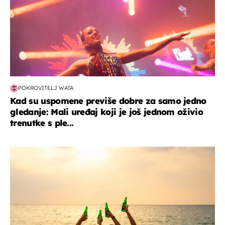
POKROVITELJ WATA
Kad su uspomene previše dobre za samo jedno
gledanje: Mali uređaj koji je još jednom oživio
trenutke s ple...
zanimljivosti