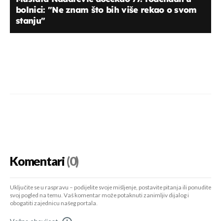
bolnici: "Ne znam što bih više rekao o svom
stanju"
Komentari
(0)
Uključite se u raspravu – podijelite svoje mišljenje, postavite pitanja ili ponudite
svoj pogled na temu. Vaš komentar može potaknuti zanimljiv dijalog i
obogatiti zajednicu našeg portala.