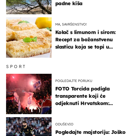
padne kiša
MA, SAVRŠENSTVO!
Kolač s limunom i sirom:
Recept za božanstvenu
slasticu koja se topi u
ustima
SPORT
POGLEDAJTE PORUKU
FOTO Torcida podigla
transparente koji će
odjeknuti Hrvatskom:
Prozvali "moralne vertikale"
ODUŠEVIO
Pogledajte majstoriju: Joško