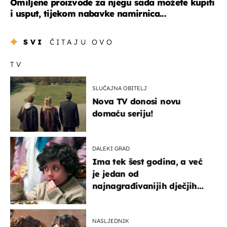
Omiljene proizvode za njegu sada možete kupiti
i usput, tijekom nabavke namirnica...
SVI
ČITAJU OVO
TV
SLUČAJNA OBITELJ
Nova TV donosi novu
domaću seriju!
DALEKI GRAD
Ima tek šest godina, a već
je jedan od
najnagrađivanijih dječjih
glumaca
NASLJEDNIK