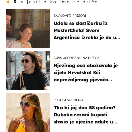
3
vijesti o kojima se priča
BAJKOVITI PRIZORI
Udala se slastičarka iz
MasterChefa! Svom
Argentincu izrekla je da u
rodnoj Hercegovini
ČUVA USPOMENU NA NJEGA
Njezinog oca obožavala je
cijela Hrvatska! Kći
neprežaljenog pjevača
projurila špicom na dva
kotača
PRKOSI VREMENU
Tko bi joj dao 58 godina?
Duboko rezani kupaći
stavio je njezine adute u
prvi plan