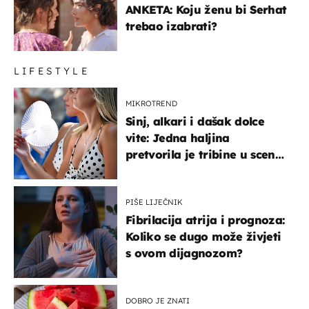
ANKETA: Koju ženu bi Serhat
trebao izabrati?
LIFESTYLE
MIKROTREND
Sinj, alkari i dašak dolce
vite: Jedna haljina
pretvorila je tribine u scenu
iz talijanskog filma
PIŠE LIJEČNIK
Fibrilacija atrija i prognoza:
Koliko se dugo može živjeti
s ovom dijagnozom?
DOBRO JE ZNATI