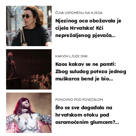
ČUVA USPOMENU NA NJEGA
Njezinog oca obožavala je
cijela Hrvatska! Kći
neprežaljenog pjevača
projurila špicom na dva
kotača
KAKVIH LJUDI IMA!
Kaos kakav se ne pamti:
Zbog suludog poteza jednog
muškarca bend je bio
prisiljen prekinuti nastup
PONOVNO POD POVEĆALOM
Što se sve događalo na
hrvatskom otoku pod
osramoćenim glumcem?
Bizarni prizori i danas