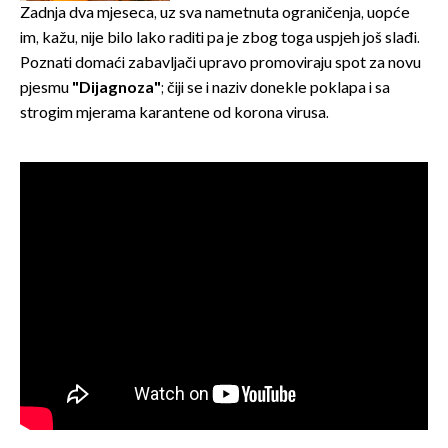
Zadnja dva mjeseca, uz sva nametnuta ograničenja, uopće
im, kažu, nije bilo lako raditi pa je zbog toga uspjeh još slađi.
Poznati domaći zabavljači upravo promoviraju spot za novu
pjesmu
"Dijagnoza"
; čiji se i naziv donekle poklapa i sa
strogim mjerama karantene od korona virusa.