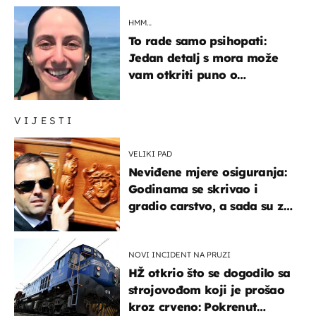
HMM…
To rade samo psihopati:
Jedan detalj s mora može
vam otkriti puno o
prijateljima
VIJESTI
VELIKI PAD
Neviđene mjere osiguranja:
Godinama se skrivao i
gradio carstvo, a sada su za
njegovo izručenje naručili
posebno vozilo
NOVI INCIDENT NA PRUZI
HŽ otkrio što se dogodilo sa
strojovođom koji je prošao
kroz crveno: Pokrenut