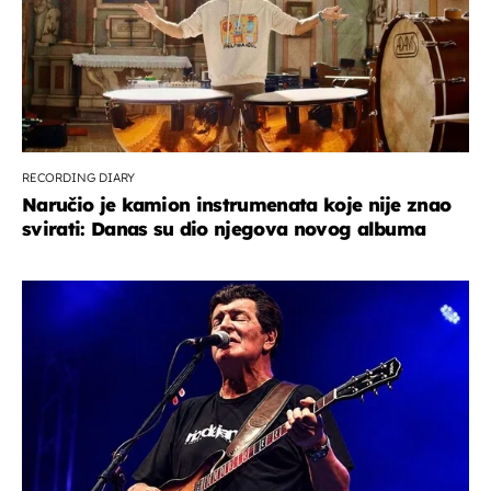
RECORDING DIARY
Naručio je kamion instrumenata koje nije znao
svirati: Danas su dio njegova novog albuma