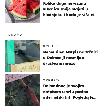
Koliko dugo narezana
lubenica smije stajati u
hladnjaku i kada je više nije
sigurno jesti?
ZABAVA
URNEBESNO
Nema ribe! Natpis na tržnici
u Dalmaciji nasmijao
društvene mreže
URNEBESNO
Dalmatinac je svojim
natpisom u vrtu postao
internetski hit! Pogledajte
što je napisao