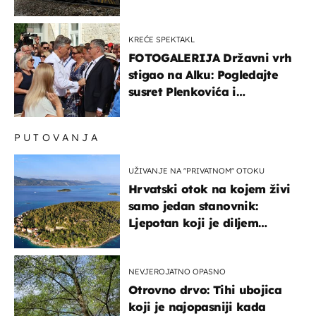
inspekcijski nadzor
KREĆE SPEKTAKL
FOTOGALERIJA Državni vrh
stigao na Alku: Pogledajte
susret Plenkovića i
Milanovića
PUTOVANJA
UŽIVANJE NA "PRIVATNOM" OTOKU
Hrvatski otok na kojem živi
samo jedan stanovnik:
Ljepotan koji je diljem
svijeta poznat po svojem
"bijelom zlatu"
NEVJEROJATNO OPASNO
Otrovno drvo: Tihi ubojica
koji je najopasniji kada