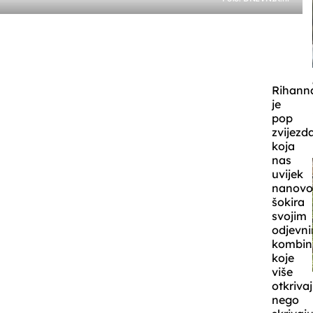
Rihann
je
pop
zvijezd
koja
nas
uvijek
nanov
šokira
svojim
odjevn
kombin
koje
više
otkriva
nego