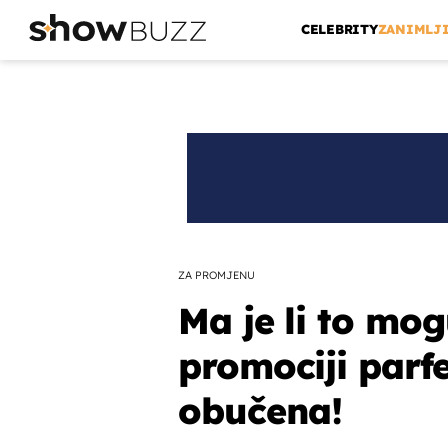
CELEBRITY
ZANIMLJ
ZA PROMJENU
Ma je li to mo
promociji parf
obučena!