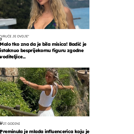
"VRUĆE JE OVDJE"
a
Malo tko zna da je bila misica! Badić je
istaknuo besprijekornu figuru zgodne
a
voditeljice...
o
im
acijama
ju
U 27. GODINI
Preminula je mlada influencerica koju je