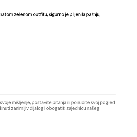
atom zelenom outfitu, sigurno je plijenila pažnju,
OMOGUĆI OBAVIJESTI
 svoje mišljenje, postavite pitanja ili ponudite svoj pogled
ti zanimljiv dijalog i obogatiti zajednicu našeg