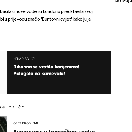
skrivaju
bacila u nove vode i u Londonu predstavila svoj
bi u prijevodu značio 'Buntovni cvijet' kako ju je
NIKAD BOLJA!
Rihanna se vratila korijenima!
Polugola na karnevalu!
 se priča
OPET PROBLEMI
Burne scene u trgovačkom centru: