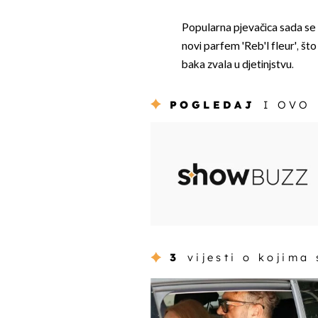
Popularna pjevačica sada se 
novi parfem 'Reb'l fleur', što 
baka zvala u djetinjstvu.
POGLEDAJ
I OVO
3
vijesti o kojima