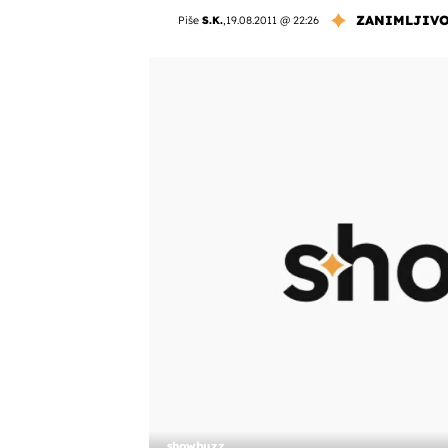
ZANIMLJIVO
Piše
S.K.
,
19.08.2011 @ 22:26
showbuzz