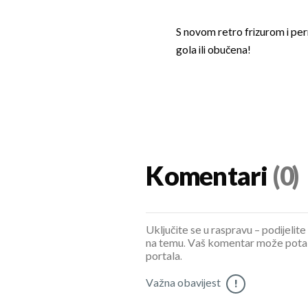
S novom retro frizurom i pern
gola ili obučena!
Komentari
(0)
Uključite se u raspravu – podijelite
na temu. Vaš komentar može potaknu
portala.
Važna obavijest
!