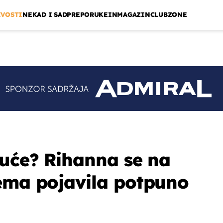
IVOSTI
NEKAD I SAD
PREPORUKE
INMAGAZIN
CLUBZONE
guće? Rihanna se na
ema pojavila potpuno