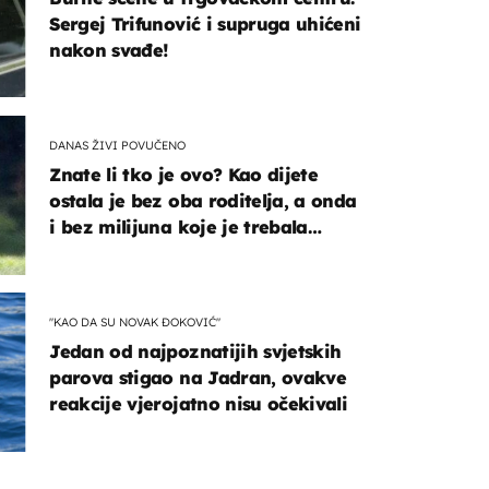
Sergej Trifunović i supruga uhićeni
nakon svađe!
DANAS ŽIVI POVUČENO
Znate li tko je ovo? Kao dijete
ostala je bez oba roditelja, a onda
i bez milijuna koje je trebala
naslijediti
"KAO DA SU NOVAK ĐOKOVIĆ"
Jedan od najpoznatijih svjetskih
parova stigao na Jadran, ovakve
reakcije vjerojatno nisu očekivali