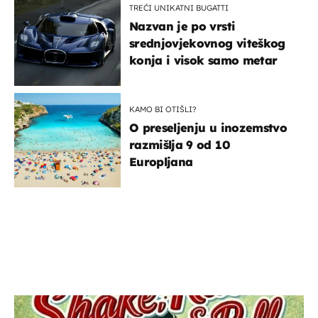
TREĆI UNIKATNI BUGATTI
Nazvan je po vrsti
srednjovjekovnog viteškog
konja i visok samo metar
KAMO BI OTIŠLI?
O preseljenju u inozemstvo
razmišlja 9 od 10
Europljana