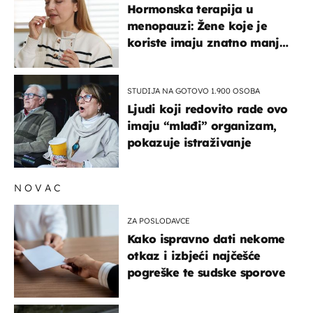
Hormonska terapija u
menopauzi: Žene koje je
koriste imaju znatno manji
rizik od ovoga
STUDIJA NA GOTOVO 1.900 OSOBA
Ljudi koji redovito rade ovo
imaju “mlađi” organizam,
pokazuje istraživanje
NOVAC
ZA POSLODAVCE
Kako ispravno dati nekome
otkaz i izbjeći najčešće
pogreške te sudske sporove