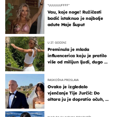
"UUUUUUFFFF"
Vau, koje noge! Ružičasti
badić istaknuo je najbolje
adute Maje Šuput
U 27. GODINI
Preminula je mlada
influencerica koju je pratilo
više od milijun ljudi, dugo se
borila s opakom bolešću
RASKOŠNA PROSLAVA
Ovako je izgledalo
vjenčanje Tije Jurčić: Do
oltara ju je dopratio očuh, a
slavilo se uz Olivera i Rozgu