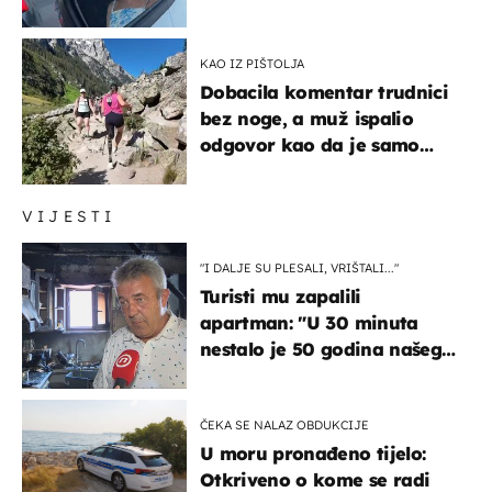
društvenim mrežama
KAO IZ PIŠTOLJA
Dobacila komentar trudnici
bez noge, a muž ispalio
odgovor kao da je samo
čekao…
VIJESTI
"I DALJE SU PLESALI, VRIŠTALI..."
Turisti mu zapalili
apartman: "U 30 minuta
nestalo je 50 godina našeg
života, supruga i ja ne
možemo oka sklopiti"
ČEKA SE NALAZ OBDUKCIJE
U moru pronađeno tijelo:
Otkriveno o kome se radi