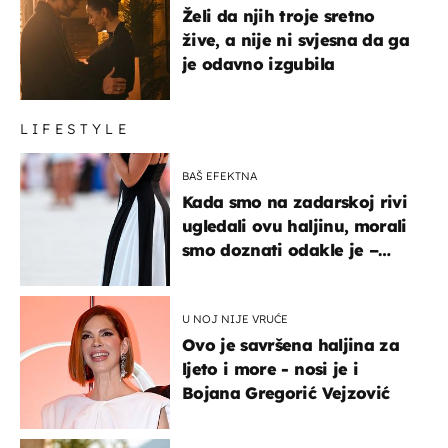
Želi da njih troje sretno
žive, a nije ni svjesna da ga
je odavno izgubila
LIFESTYLE
BAŠ EFEKTNA
Kada smo na zadarskoj rivi
ugledali ovu haljinu, morali
smo doznati odakle je –
košta samo 18 eura
U NOJ NIJE VRUĆE
Ovo je savršena haljina za
ljeto i more - nosi je i
Bojana Gregorić Vejzović