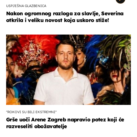
USPJEŠNA GLAZBENICA
Nakon ogromnog razloga za slavlje, Severina
otkrila i veliku novost koja uskoro stiže!
"ROKOVI SU BILI EKSTREMNI"
Grše uoči Arene Zagreb napravio potez koji će
razveseliti obožavatelje