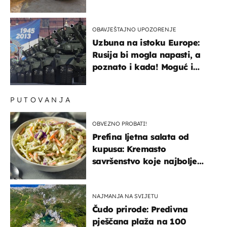
OBAVJEŠTAJNO UPOZORENJE
Uzbuna na istoku Europe:
Rusija bi mogla napasti, a
poznato i kada! Moguć i
kopneni upad u članicu
NATO-a
PUTOVANJA
OBVEZNO PROBATI!
Prefina ljetna salata od
kupusa: Kremasto
savršenstvo koje najbolje
paše uz pečeno meso
NAJMANJA NA SVIJETU
Čudo prirode: Predivna
pješčana plaža na 100