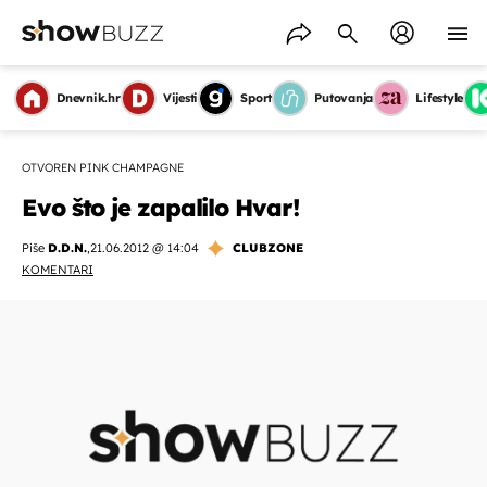
Dnevnik.hr
Vijesti
Sport
Putovanja
Lifestyle
OTVOREN PINK CHAMPAGNE
Evo što je zapalilo Hvar!
Piše
D.D.N.
,
21.06.2012 @ 14:04
CLUBZONE
KOMENTARI
OMOGUĆI OBAVIJESTI