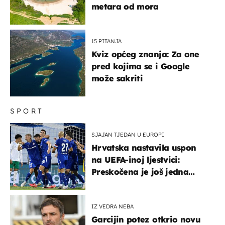
metara od mora
15 PITANJA
Kviz općeg znanja: Za one
pred kojima se i Google
može sakriti
SPORT
SJAJAN TJEDAN U EUROPI
Hrvatska nastavila uspon
na UEFA-inoj ljestvici:
Preskočena je još jedna
država
IZ VEDRA NEBA
Garcijin potez otkrio novu