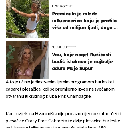
U 27. GODINI
Preminula je mlada
influencerica koju je pratilo
više od milijun ljudi, dugo se
borila s opakom bolešću
"UUUUUUFFFF"
Vau, koje noge! Ružičasti
badić istaknuo je najbolje
adute Maje Šuput
A to je učinio jedinstvenim ljetnim programom burleske i
cabaret plesačica, koji se premijerno izveo na svečanom
otvaranju luksuznog kluba Pink Champagne.
Kao i uvijek, na Hvaru ništa nije prolazno i jednokratno: četiri
plesačice Crazy Paris Cabareta te dvije plesačice burleske