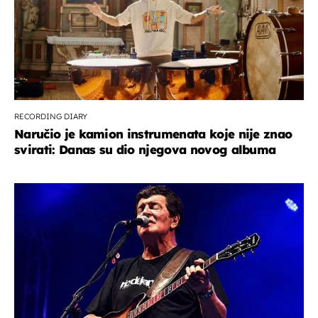
RECORDING DIARY
Naručio je kamion instrumenata koje nije znao
svirati: Danas su dio njegova novog albuma