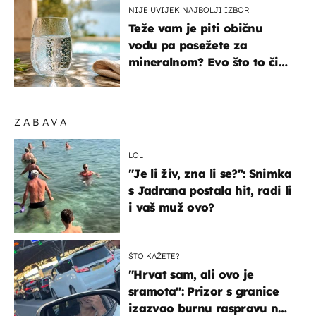
NIJE UVIJEK NAJBOLJI IZBOR
Teže vam je piti običnu
vodu pa posežete za
mineralnom? Evo što to čini
organizmu
ZABAVA
LOL
"Je li živ, zna li se?": Snimka
s Jadrana postala hit, radi li
i vaš muž ovo?
ŠTO KAŽETE?
"Hrvat sam, ali ovo je
sramota": Prizor s granice
izazvao burnu raspravu na