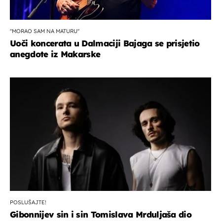
''MORAO SAM NA MATURU''
Uoči koncerata u Dalmaciji Bajaga se prisjetio
anegdote iz Makarske
POSLUŠAJTE!
Gibonnijev sin i sin Tomislava Mrduljaša dio