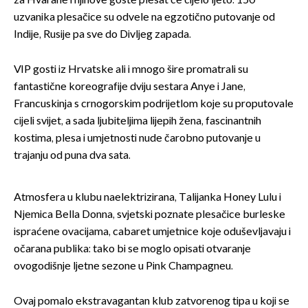
za Hvarane i njihove goste plesat će cijelo ljeto. 150
uzvanika plesačice su odvele na egzotično putovanje od
Indije, Rusije pa sve do Divljeg zapada.
VIP gosti iz Hrvatske ali i mnogo šire promatrali su
fantastične koreografije dviju sestara Anye i Jane,
Francuskinja s crnogorskim podrijetlom koje su proputovale
cijeli svijet, a sada ljubiteljima lijepih žena, fascinantnih
kostima, plesa i umjetnosti nude čarobno putovanje u
trajanju od puna dva sata.
Atmosfera u klubu naelektrizirana, Talijanka Honey Lulu i
Njemica Bella Donna, svjetski poznate plesačice burleske
ispraćene ovacijama, cabaret umjetnice koje oduševljavaju i
očarana publika: tako bi se moglo opisati otvaranje
ovogodišnje ljetne sezone u Pink Champagneu.
Ovaj pomalo ekstravagantan klub zatvorenog tipa u koji se