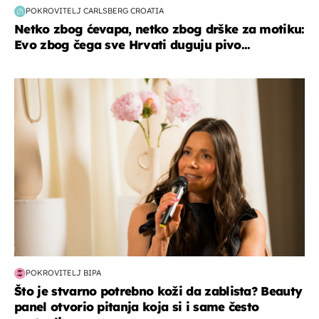
POKROVITELJ CARLSBERG CROATIA
Netko zbog ćevapa, netko zbog drške za motiku:
Evo zbog čega sve Hrvati duguju pivo...
moda & ljepota
POKROVITELJ BIPA
Što je stvarno potrebno koži da zablista? Beauty
panel otvorio pitanja koja si i same često