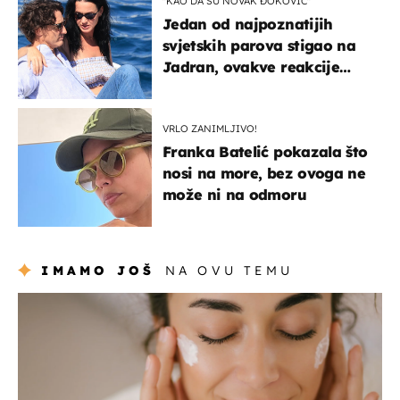
"KAO DA SU NOVAK ĐOKOVIĆ"
Jedan od najpoznatijih
svjetskih parova stigao na
Jadran, ovakve reakcije
vjerojatno nisu očekivali
VRLO ZANIMLJIVO!
Franka Batelić pokazala što
nosi na more, bez ovoga ne
može ni na odmoru
IMAMO JOŠ
NA OVU TEMU
moda & ljepota