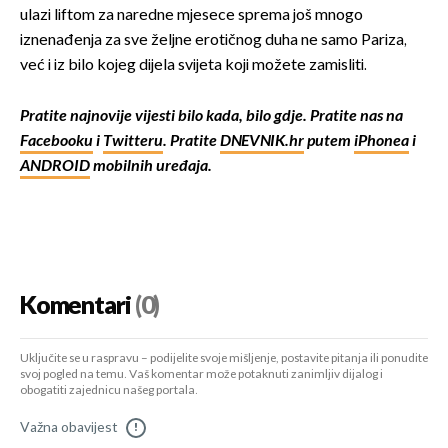
ulazi liftom za naredne mjesece sprema još mnogo
iznenađenja za sve željne erotičnog duha ne samo Pariza,
već i iz bilo kojeg dijela svijeta koji možete zamisliti.
Pratite najnovije vijesti bilo kada, bilo gdje. Pratite nas na
Facebooku
i
Twitteru
. Pratite
DNEVNIK.hr
putem
iPhonea
i
ANDROID
mobilnih uređaja.
Komentari
(0)
Uključite se u raspravu – podijelite svoje mišljenje, postavite pitanja ili ponudite
svoj pogled na temu. Vaš komentar može potaknuti zanimljiv dijalog i
obogatiti zajednicu našeg portala.
Važna obavijest
!