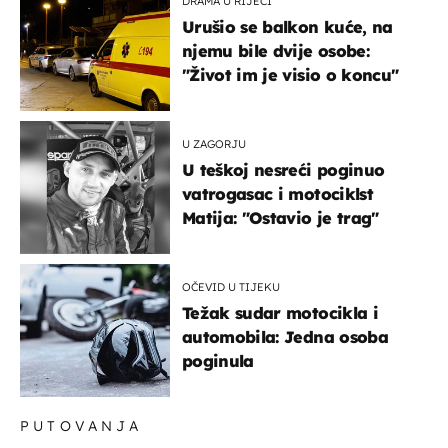
DRAMA U RIJECI
Urušio se balkon kuće, na
njemu bile dvije osobe:
"Život im je visio o koncu"
U ZAGORJU
U teškoj nesreći poginuo
vatrogasac i motociklst
Matija: "Ostavio je trag"
OČEVID U TIJEKU
Težak sudar motocikla i
automobila: Jedna osoba
poginula
PUTOVANJA