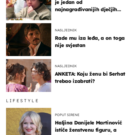
je jedan od
najnagrađivanijih dječjih
glumaca
NASLJEDNIK
Rade mu iza leđa, a on toga
nije svjestan
NASLJEDNIK
ANKETA: Koju ženu bi Serhat
trebao izabrati?
LIFESTYLE
POPUT SIRENE
Haljina Danijele Martinović
ističe ženstvenu figuru, a