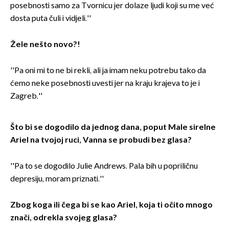
posebnosti samo za Tvornicu jer dolaze ljudi koji su me već
dosta puta čuli i vidjeli.''
Žele nešto novo?!
''Pa oni mi to ne bi rekli, ali ja imam neku potrebu tako da
ćemo neke posebnosti uvesti jer na kraju krajeva to je i
Zagreb.''
Što bi se dogodilo da jednog dana, poput Male sirelne
Ariel na tvojoj ruci, Vanna se probudi bez glasa?
''Pa to se dogodilo Julie Andrews. Pala bih u popriličnu
depresiju, moram priznati.''
Zbog koga ili čega bi se kao Ariel, koja ti očito mnogo
znači, odrekla svojeg glasa?