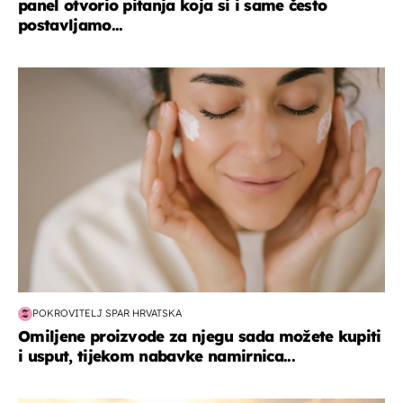
panel otvorio pitanja koja si i same često
postavljamo...
moda & ljepota
POKROVITELJ SPAR HRVATSKA
Omiljene proizvode za njegu sada možete kupiti
i usput, tijekom nabavke namirnica...