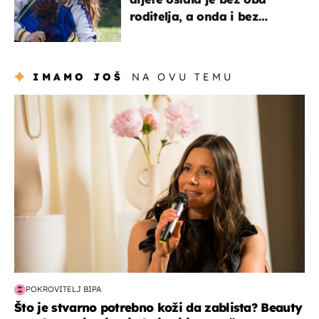
roditelja, a onda i bez
milijuna koje je trebala
naslijediti
IMAMO JOŠ
NA OVU TEMU
moda & ljepota
POKROVITELJ BIPA
Što je stvarno potrebno koži da zablista? Beauty