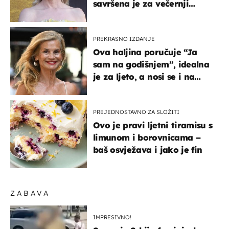
savršena je za večernji
izlazak na moru
PREKRASNO IZDANJE
Ova haljina poručuje “Ja
sam na godišnjem”, idealna
je za ljeto, a nosi se i na
zagrebačkoj špici
PREJEDNOSTAVNO ZA SLOŽITI
Ovo je pravi ljetni tiramisu s
limunom i borovnicama –
baš osvježava i jako je fin
ZABAVA
IMPRESIVNO!