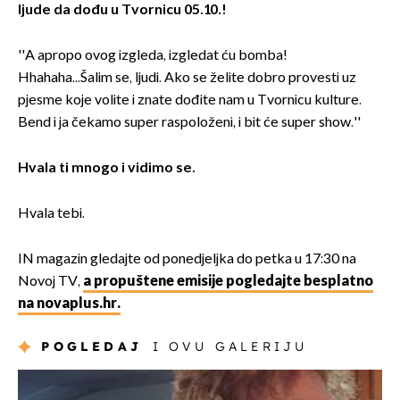
ljude da dođu u Tvornicu 05.10.!
''A apropo ovog izgleda, izgledat ću bomba!
Hhahaha...Šalim se, ljudi. Ako se želite dobro provesti uz
pjesme koje volite i znate dođite nam u Tvornicu kulture.
Bend i ja čekamo super raspoloženi, i bit će super show.''
Hvala ti mnogo i vidimo se.
Hvala tebi.
IN magazin gledajte od ponedjeljka do petka u 17:30 na
Novoj TV,
a propuštene emisije pogledajte besplatno
na novaplus.hr.
POGLEDAJ
I OVU GALERIJU