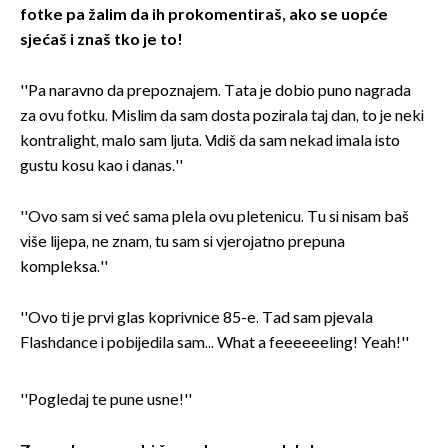
fotke pa žalim da ih prokomentiraš, ako se uopće
sjećaš i znaš tko je to!
''Pa naravno da prepoznajem. Tata je dobio puno nagrada
za ovu fotku. Mislim da sam dosta pozirala taj dan, to je neki
kontralight, malo sam ljuta. Vidiš da sam nekad imala isto
gustu kosu kao i danas.''
''Ovo sam si već sama plela ovu pletenicu. Tu si nisam baš
više lijepa, ne znam, tu sam si vjerojatno prepuna
kompleksa.''
''Ovo ti je prvi glas koprivnice 85-e. Tad sam pjevala
Flashdance i pobijedila sam... What a feeeeeeling! Yeah!''
''Pogledaj te pune usne!''