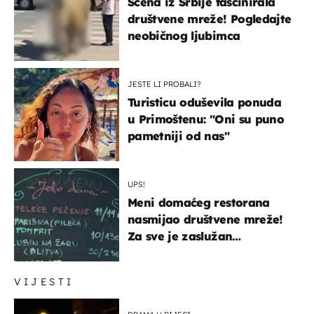
Scena iz Srbije fascinirala
društvene mreže! Pogledajte
neobičnog ljubimca
JESTE LI PROBALI?
Turisticu oduševila ponuda
u Primoštenu: "Oni su puno
pametniji od nas"
UPS!
Meni domaćeg restorana
nasmijao društvene mreže!
Za sve je zaslužan
urnebesan naziv jela
VIJESTI