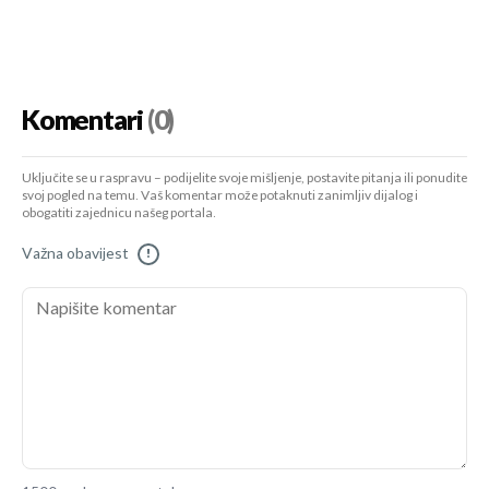
Komentari
(0)
Uključite se u raspravu – podijelite svoje mišljenje, postavite pitanja ili ponudite
svoj pogled na temu. Vaš komentar može potaknuti zanimljiv dijalog i
obogatiti zajednicu našeg portala.
Važna obavijest
!