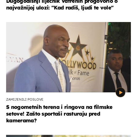
Dugogodišnji liječnik Vatrenih progovorio o
najvažnijoj ulozi: "Kad radiš, ljudi te vole"
ZAMIJENILI POSLOVE
S nogometnih terena i ringova na filmske
setove! Zašto sportaši rasturaju pred
kamerama?