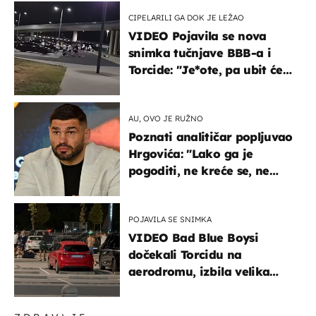
CIPELARILI GA DOK JE LEŽAO
VIDEO Pojavila se nova
snimka tučnjave BBB-a i
Torcide: "Je*ote, pa ubit će
ga!"
AU, OVO JE RUŽNO
Poznati analitičar popljuvao
Hrgovića: "Lako ga je
pogoditi, ne kreće se, ne
koristi noge..."
POJAVILA SE SNIMKA
VIDEO Bad Blue Boysi
dočekali Torcidu na
aerodromu, izbila velika
masovna tučnjava