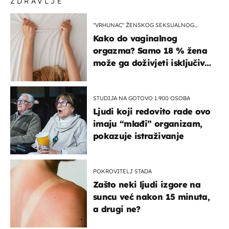
ZDRAVLJE
"VRHUNAC" ŽENSKOG SEKSUALNOG
ISKUSTVA
Kako do vaginalnog
orgazma? Samo 18 % žena
može ga doživjeti isključivo
na ovaj način
STUDIJA NA GOTOVO 1.900 OSOBA
Ljudi koji redovito rade ovo
imaju “mlađi” organizam,
pokazuje istraživanje
POKROVITELJ STADA
Zašto neki ljudi izgore na
suncu već nakon 15 minuta,
a drugi ne?