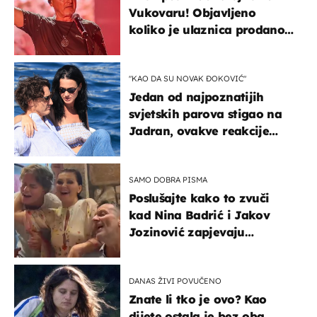
Vukovaru! Objavljeno
koliko je ulaznica prodano
u kratkom vremenu
"KAO DA SU NOVAK ĐOKOVIĆ"
Jedan od najpoznatijih
svjetskih parova stigao na
Jadran, ovakve reakcije
vjerojatno nisu očekivali
SAMO DOBRA PISMA
Poslušajte kako to zvuči
kad Nina Badrić i Jakov
Jozinović zapjevaju
Oliverov hit!
DANAS ŽIVI POVUČENO
Znate li tko je ovo? Kao
dijete ostala je bez oba