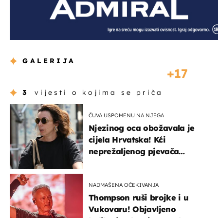
GALERIJA
17
3
vijesti o kojima se priča
ČUVA USPOMENU NA NJEGA
Njezinog oca obožavala je
cijela Hrvatska! Kći
neprežaljenog pjevača
projurila špicom na dva
kotača
NADMAŠENA OČEKIVANJA
Thompson ruši brojke i u
Vukovaru! Objavljeno