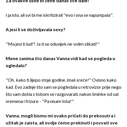
Za ovakve usne bi žene danas sve dale!
I ja isto, ali svi bi me iskritizirali ''evo i ona se napumpala''.
A jesi li se doživljavala sexy?
''Ma jesi ti lud!? Ja ti se oduvijek ne volim slikati!''
Mene zanima što danas Vanna vidi kad se pogleda u
ogledalo?
''Oh, kako ti lijepo stoje godine, imaš sreće!'' Ovisno kako
kad. Evo zadnje što sam se pogledala u retrovizor prije nego
što sam došla s tobom se razgovarati, nakon šminke od sat
vremena i frizure - ''Pa nisam loša!''
Vanna, mogli bismo mi ovako pričati do prekosutra i
užitak je zaista, ali ovdje ćemo prekinuti i pozvati sve