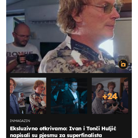
+
24
INMAGAZIN
Eksluzivno otkrivamo: Ivan i Tonči Huljić
napisali su pjesmu za superfinalista