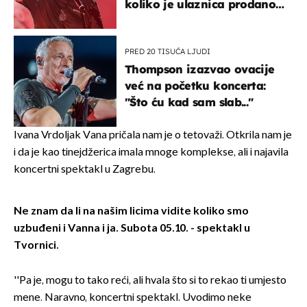
koliko je ulaznica prodano
u kratkom vremenu
PRED 20 TISUĆA LJUDI
Thompson izazvao ovacije
već na početku koncerta:
"Što ću kad sam slab..."
Ivana Vrdoljak Vana pričala nam je o tetovaži. Otkrila nam je
i da je kao tinejdžerica imala mnoge komplekse, ali i najavila
koncertni spektakl u Zagrebu.
Ne znam da li na našim licima vidite koliko smo
uzbuđeni i Vanna i ja. Subota 05.10. - spektakl u
Tvornici.
''Pa je, mogu to tako reći, ali hvala što si to rekao ti umjesto
mene. Naravno, koncertni spektakl. Uvodimo neke