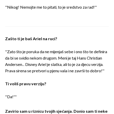
''Nikog! Nemojte me to pitati, to je sredstvo za rad!''
Zašto ti je baš Ariel na ruci?
''Zato što je poruka da ne mijenjaš sebe i ono što te definira
da bi se svidio nekom drugom. Meni je taj Hans Christian
Andersen... Disney Ariel je slatka, ali to je za djecu verzija.
Prava sirena se pretvori u pjenu vala i ne završi to dobro!''
Ti voliš pravu verziju?
''Da!'''
Zavirio sam u riznicu tvojih sjećanja. Donio sam ti neke