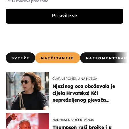
1500 znakova preostalo
Prijavite se
SVJEŽE
NAJČITANIJE
NAJKOMENTIRAN
ČUVA USPOMENU NA NJEGA
Njezinog oca obožavala je
cijela Hrvatska! Kći
neprežaljenog pjevača
projurila špicom na dva
kotača
NADMAŠENA OČEKIVANJA
Thompson ruši brojke i u