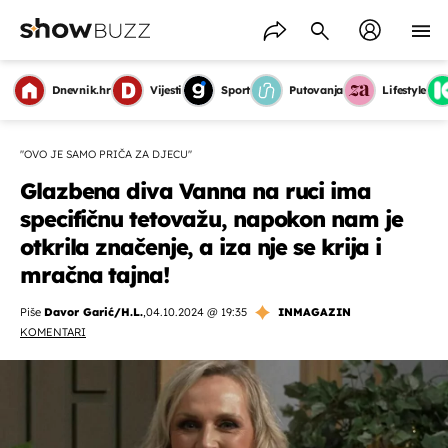
Dnevnik.hr
Vijesti
Sport
Putovanja
Lifestyle
''OVO JE SAMO PRIČA ZA DJECU''
Glazbena diva Vanna na ruci ima
specifičnu tetovažu, napokon nam je
otkrila značenje, a iza nje se krija i
mračna tajna!
Piše
Davor Garić/H.L.
,
04.10.2024 @ 19:35
INMAGAZIN
KOMENTARI
OMOGUĆI OBAVIJESTI