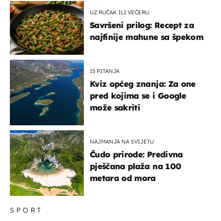
UZ RUČAK ILI VEČERU
Savršeni prilog: Recept za
najfinije mahune sa špekom
15 PITANJA
Kviz općeg znanja: Za one
pred kojima se i Google
može sakriti
NAJMANJA NA SVIJETU
Čudo prirode: Predivna
pješčana plaža na 100
metara od mora
SPORT